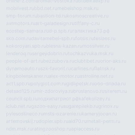
online-z.com
aromat-vostoka.ru
otdelkaexp.ru
mobilvest.ru
bbd.net.ru
mebelshop.msk.ru
smp-forum.ru
bastion-td.ru
kosmoscreative.ru
avrmotors.ru
art-galadesign.ru
tiffany-c.ru
ecostep-samara.ru
d-p.spb.ru
галактика73.рф
sko.com.ru
davitamebel-spb.ru
fotsis.ru
tesiaes.ru
kokoroyari.spb.ru
blesna-kazan.ru
mossilver.ru
lenderoq.ru
sergeydobrin.ru
tochkazvuka.msk.ru
people-of-art.ru
bezzubova.ru
clubtibet.ru
orior-aks.ru
dynamoauto.ru
szk-favorit.ru
carlines.ru
flatnsk.ru
kingbolenskaner.ru
alex-motor.ru
astroline.net.ru
act1.spb.ru
polyglot.com.ru
gidlipetsk.ru
ooo-driada.ru
detsad125.ru
mir-zdoroviya.ru
bruslanovo.ru
siterem.ru
council.spb.ru
лодкипатриот.рф
kafekolizey.ru
iclub.net.ru
gazon-easy.ru
sugarepilekb.ru
grinox.ru
pylesostineco.ru
msts-ozarenie.ru
kameryjooan.ru
artemovskij.ru
dopler.spb.ru
aid70.ru
metall-perm.ru
ndm.msk.ru
ratingzooshop.ru
apiaccess.ru