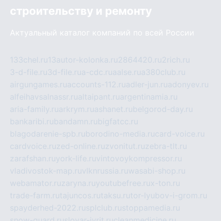
строительству и ремонту
Актуальный каталог компаний по всей России
133chel.ru
13autor-kolonka.ru
2864420.ru
2rich.ru
3-d-file.ru
3d-file.ru
a-cdc.ru
aalse.ru
a380club.ru
airgungames.ru
accounts-112.ru
adler-jun.ru
adonyev.ru
alfeihavsalnassr.ru
altaipant.ru
argentinamia.ru
aria-family.ru
arkrym.ru
ashanet.ru
belgorod-day.ru
bankaribi.ru
bandamn.ru
bigfatcc.ru
blagodarenie-spb.ru
borodino-media.ru
card-voice.ru
cardvoice.ru
zed-online.ru
zvonitut.ru
zebra-tlt.ru
zarafshan.ru
york-life.ru
vintovoykompressor.ru
vladivostok-map.ru
vlknrussia.ru
wasabi-shop.ru
webamator.ru
zaryna.ru
youtubefree.ru
x-ton.ru
trade-farm.ru
tajuncos.ru
taksu.ru
tor-lyubov-i-grom.ru
spayderhed-2022.ru
splclub.ru
stoppamedia.ru
snow-guard.ru
slovar-ivrit.ru
cleanmedicine.ru