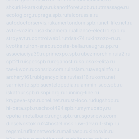
shkurki-karakulya.ru
kanotiforet.spb.ru
tutmassage.ru
ecolog.org.ru
praga.spb.ru
falcorussia.ru
autodoctorservis.ru
kamertondom.spb.ru
net-life.net.ru
avto-vozim.ru
sakhcamera.ru
alliance-electro.spb.ru
stroyavt.ru
controlweb1.ru
tdsak74.ru
kinzozo-ru.ru
kvotka.ru
iron-snab.ru
costa-bella.ru
eugrus.pp.ru
associaciya39.ru
primexpo.spb.ru
bezmorchin.ru
ia2.ru
cpt21.ru
ispecspb.ru
regahost.ru
kolosok-elita.ru
tae-kwon.ru
consrio.com.ru
insiam.ru
avegainfo.ru
archery161.ru
bigencyclica.ru
vlast16.ru
korru.net
sarmiento.spb.su
extelopedia.ru
lammin-suo.spb.ru
iskatour.spb.ru
snpi.org.ru
running-line.ru
krygeva-spa.ru
chel.net.ru
rust-loco.ru
dugshop.ru
hl-beta.spb.ru
school494.spb.ru
mymubaby.ru
epoha-metalband.ru
ngr.spb.ru
rusgosnews.com
dieselvostok.ru
24hostel.msk.ru
w-dev.ru
f-ship.ru
regsmi.ru
filmnetwork.ru
malinasp.ru
kinosvin.ru