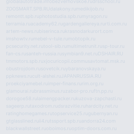
globalautotrade.info
bezverhovskoe.ru
drsschool.ru
ZOOSMART.SPB.RU
dalakony.ru
medikijob.ru
remontt.spb.ru
photostudia.spb.ru
myragon.ru
terramia.ru
academy62.ru
gardengallereya.ru
rti.com.ru
artem-news.ru
biserinca.ru
krasnodarkurort.com
imshowtv.ru
mebel-v-tule.ru
mobtopik.ru
pcsecurity.net.ru
tool-sib.ru
multimetrunit.ru
sp-tour.ru
fan-cs.ru
santeh-russia.ru
symbian9.net.ru
DSHAIR.RU
tmmotors.spb.ru
xjocuricopii.com
musavtomat.msk.ru
obustrojdom.ru
sovetcik.ru
ybaranovskaya.ru
ppknews.ru
cult-alshei.ru
JAPANRUSSIA.RU
proekciyamebel.ru
imper-finans.ru
rim.org.ru
glamourai.ru
brassminus.ru
zabor-pro.ru
ftn.pp.ru
dorogoe58.ru
laimengpacker.ru
kuzova-zapchasti.ru
sageerp.ru
taxodrom.ru
dsrazvitie.ru
hardcity.net.ru
ratinghomegames.ru
topservice25.ru
gubernyan.ru
gtglasslined.ru
ii4.ru
tssport.spb.ru
andorra24.com
blackwallstreet.ru
oboimos.ru
optim-doors.com.ru