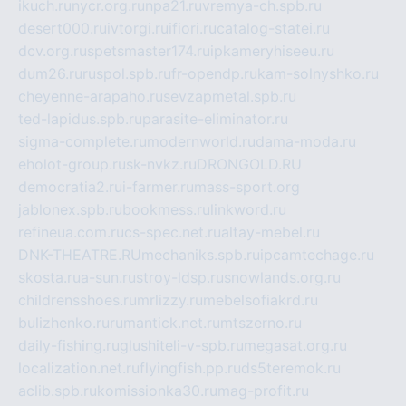
ikuch.ru
nycr.org.ru
npa21.ru
vremya-ch.spb.ru
desert000.ru
ivtorgi.ru
ifiori.ru
catalog-statei.ru
dcv.org.ru
spetsmaster174.ru
ipkameryhiseeu.ru
dum26.ru
ruspol.spb.ru
fr-opendp.ru
kam-solnyshko.ru
cheyenne-arapaho.ru
sevzapmetal.spb.ru
ted-lapidus.spb.ru
parasite-eliminator.ru
sigma-complete.ru
modernworld.ru
dama-moda.ru
eholot-group.ru
sk-nvkz.ru
DRONGOLD.RU
democratia2.ru
i-farmer.ru
mass-sport.org
jablonex.spb.ru
bookmess.ru
linkword.ru
refineua.com.ru
cs-spec.net.ru
altay-mebel.ru
DNK-THEATRE.RU
mechaniks.spb.ru
ipcamtechage.ru
skosta.ru
a-sun.ru
stroy-ldsp.ru
snowlands.org.ru
childrensshoes.ru
mrlizzy.ru
mebelsofiakrd.ru
bulizhenko.ru
rumantick.net.ru
mtszerno.ru
daily-fishing.ru
glushiteli-v-spb.ru
megasat.org.ru
localization.net.ru
flyingfish.pp.ru
ds5teremok.ru
aclib.spb.ru
komissionka30.ru
mag-profit.ru