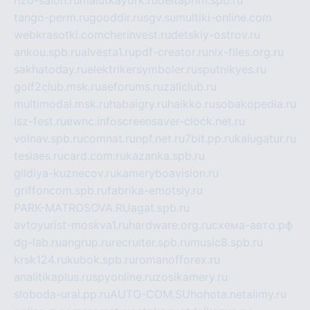
h2o-salon.ru
malutkayork.ru
deltaprim.spb.ru
tango-perm.ru
gooddir.ru
sgv.su
multiki-online.com
webkrasotki.com
cherinvest.ru
detskiy-ostrov.ru
ankou.spb.ru
alvesta1.ru
pdf-creator.ru
nix-files.org.ru
sakhatoday.ru
elektrikersymboler.ru
sputnikyes.ru
golf2club.msk.ru
aeforums.ru
zallclub.ru
multimodal.msk.ru
habaigry.ru
haikko.ru
sobakopedia.ru
isz-fest.ru
ewnc.info
screensaver-clock.net.ru
volnav.spb.ru
comnat.ru
npf.net.ru
7bit.pp.ru
kalugatur.ru
tesiaes.ru
card.com.ru
kazanka.spb.ru
gildiya-kuznecov.ru
kameryboavision.ru
griffoncom.spb.ru
fabrika-emotsiy.ru
PARK-MATROSOVA.RU
agat.spb.ru
avtoyurist-moskva1.ru
hardware.org.ru
схема-авто.рф
dg-lab.ru
angrup.ru
recruiter.spb.ru
music8.spb.ru
krsk124.ru
kubok.spb.ru
romanofforex.ru
analitikaplus.ru
spyonline.ru
zosikamery.ru
sloboda-ural.pp.ru
AUTO-COM.SU
hohota.net
alimy.ru