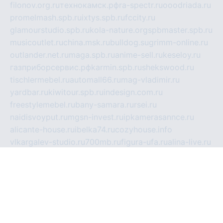
filonov.org.ru
технокамск.рф
ra-spectr.ru
ooodriada.ru
promelmash.spb.ru
ixtys.spb.ru
fccity.ru
glamourstudio.spb.ru
kola-nature.org
spbmaster.spb.ru
musicoutlet.ru
china.msk.ru
bulldog.su
grimm-online.ru
outlander.net.ru
maga.spb.ru
anime-sell.ru
keseloy.ru
газприборсервис.рф
karmin.spb.ru
shekswood.ru
tischlermebel.ru
automall66.ru
mag-vladimir.ru
yardbar.ru
kiwitour.spb.ru
indesign.com.ru
freestylemebel.ru
bany-samara.ru
rsei.ru
naidisvoyput.ru
mgsn-invest.ru
ipkamerasannce.ru
alicante-house.ru
ibelka74.ru
cozyhouse.info
vlkargalev-studio.ru
700mb.ru
figura-ufa.ru
alina-live.ru
belarusiannews.ru
womenknow.ru
dos-vniimk.ru
sega.net.ru
dv.net.ru
phenomenonsofhistory.com
telesputnik.net.ru
wall.pp.ru
pylesosroidmi.ru
gtc-clan.ru
cligs.ru
bibikazap.ru
popova.org.ru
netwhistler.spb.ru
bellvil.ru
bonzon.ru
iss-vladik.ru
defiparis.net.ru
las-gryzas.ru
amku.ru