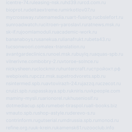
icentre-74.ru
leasing-nsk.ru
hd39.ru
rcd.com.ru
bioprot.ru
deltaextreme.ru
mirkotlov07.ru
mycrossway.ru
temamedia.ru
art-fusing.ru
cbslefort.ru
sunroadwatch.ru
citroen-yaroslavl.ru
ratnews.msk.ru
sk-if.ru
joomlamoduli.ru
academic-work.ru
bananaboys.ru
sanekua.ru
lianafrukt.ru
beta43.ru
tucsonwoori.com
alex-translation.ru
avantgardeclinics.ru
noel.msk.ru
buylq.ru
aquas-spb.ru
vilnerivne.com
bobry-2.ru
vtoroe-solnce.ru
nickysheen.ru
clockmir.ru
huntercraft.ru
стройокт.рф
webpixels.ru
pczz.msk.su
petrodvorets.spb.ru
nsintermed.spb.ru
avtovirazh-24.ru
jazzq.ru
czecot.ru
cruizi.spb.ru
spasskaya.spb.ru
kniris.ru
vkpeople.com
maminy-mysli.ru
arionorel.ru
khuseniosif.ru
dotmediacup.spb.ru
mebel-tiraspol.ru
all-books.biz
vmauto.spb.ru
shop-astyle.ru
derevo-s.ru
contrinform.ru
gutserial.ru
mdrussia.spb.ru
monod.ru
refine.org.ru
uk-krein.ru
kamensk61.ru
zooclub.info