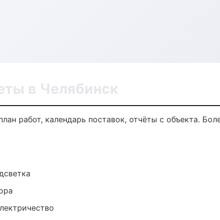
еты в Челябинск
лан работ, календарь поставок, отчёты с объекта. Боле
одсветка
ора
электричество