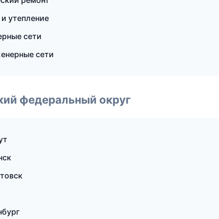
еский ремонт
 и утепление
ерные сети
енерные сети
ский федеральный округ
ут
нск
товск
нбург