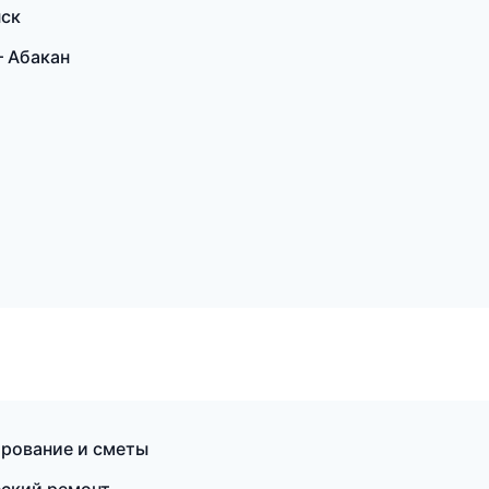
нск
 Абакан
рование и сметы