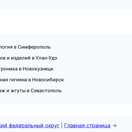
ология в Симферополь
в и изделий в Улан-Удэ
ктроника в Новокузнецк
ьная гигиена в Новосибирск
таж и жгуты в Севастополь
кий федеральный округ
|
Главная страница
→