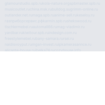
glamourstudio.spb.ru
kola-nature.org
spbmaster.spb.ru
musicoutlet.ru
china.msk.ru
bulldog.su
grimm-online.ru
outlander.net.ru
maga.spb.ru
anime-sell.ru
keseloy.ru
газприборсервис.рф
karmin.spb.ru
shekswood.ru
tischlermebel.ru
automall66.ru
mag-vladimir.ru
yardbar.ru
kiwitour.spb.ru
indesign.com.ru
freestylemebel.ru
bany-samara.ru
rsei.ru
naidisvoyput.ru
mgsn-invest.ru
ipkamerasannce.ru
alicante-house.ru
ibelka74.ru
cozyhouse.info
vlkargalev-studio.ru
700mb.ru
figura-ufa.ru
alina-live.ru
belarusiannews.ru
womenknow.ru
dos-vniimk.ru
sega.net.ru
dv.net.ru
phenomenonsofhistory.com
telesputnik.net.ru
wall.pp.ru
pylesosroidmi.ru
gtc-clan.ru
cligs.ru
bibikazap.ru
popova.org.ru
netwhistler.spb.ru
bellvil.ru
bonzon.ru
iss-vladik.ru
defiparis.net.ru
las-gryzas.ru
amku.ru
electednews.spb.ru
feather.org.ru
spar72.ru
tankiigri.ru
dominus.com.ru
ibtree.ru
sanykool.pp.ru
unixlib.org.ru