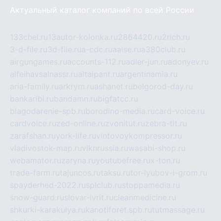
Актуальный каталог компаний по всей России
133chel.ru
13autor-kolonka.ru
2864420.ru
2rich.ru
3-d-file.ru
3d-file.ru
a-cdc.ru
aalse.ru
a380club.ru
airgungames.ru
accounts-112.ru
adler-jun.ru
adonyev.ru
alfeihavsalnassr.ru
altaipant.ru
argentinamia.ru
aria-family.ru
arkrym.ru
ashanet.ru
belgorod-day.ru
bankaribi.ru
bandamn.ru
bigfatcc.ru
blagodarenie-spb.ru
borodino-media.ru
card-voice.ru
cardvoice.ru
zed-online.ru
zvonitut.ru
zebra-tlt.ru
zarafshan.ru
york-life.ru
vintovoykompressor.ru
vladivostok-map.ru
vlknrussia.ru
wasabi-shop.ru
webamator.ru
zaryna.ru
youtubefree.ru
x-ton.ru
trade-farm.ru
tajuncos.ru
taksu.ru
tor-lyubov-i-grom.ru
spayderhed-2022.ru
splclub.ru
stoppamedia.ru
snow-guard.ru
slovar-ivrit.ru
cleanmedicine.ru
shkurki-karakulya.ru
kanotiforet.spb.ru
tutmassage.ru