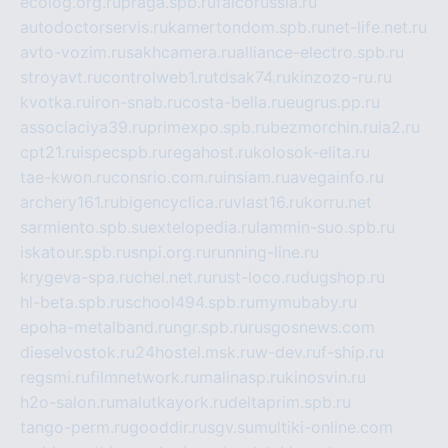
ecolog.org.ru
praga.spb.ru
falcorussia.ru
autodoctorservis.ru
kamertondom.spb.ru
net-life.net.ru
avto-vozim.ru
sakhcamera.ru
alliance-electro.spb.ru
stroyavt.ru
controlweb1.ru
tdsak74.ru
kinzozo-ru.ru
kvotka.ru
iron-snab.ru
costa-bella.ru
eugrus.pp.ru
associaciya39.ru
primexpo.spb.ru
bezmorchin.ru
ia2.ru
cpt21.ru
ispecspb.ru
regahost.ru
kolosok-elita.ru
tae-kwon.ru
consrio.com.ru
insiam.ru
avegainfo.ru
archery161.ru
bigencyclica.ru
vlast16.ru
korru.net
sarmiento.spb.su
extelopedia.ru
lammin-suo.spb.ru
iskatour.spb.ru
snpi.org.ru
running-line.ru
krygeva-spa.ru
chel.net.ru
rust-loco.ru
dugshop.ru
hl-beta.spb.ru
school494.spb.ru
mymubaby.ru
epoha-metalband.ru
ngr.spb.ru
rusgosnews.com
dieselvostok.ru
24hostel.msk.ru
w-dev.ru
f-ship.ru
regsmi.ru
filmnetwork.ru
malinasp.ru
kinosvin.ru
h2o-salon.ru
malutkayork.ru
deltaprim.spb.ru
tango-perm.ru
gooddir.ru
sgv.su
multiki-online.com