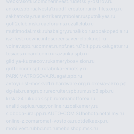
webkrasotki.com
cherinvest.ru
detskiy-ostrov.ru
ankou.spb.ru
alvesta1.ru
pdf-creator.ru
nix-files.org.ru
sakhatoday.ru
elektrikersymboler.ru
sputnikyes.ru
golf2club.msk.ru
aeforums.ru
zallclub.ru
multimodal.msk.ru
habaigry.ru
haikko.ru
sobakopedia.ru
isz-fest.ru
ewnc.info
screensaver-clock.net.ru
volnav.spb.ru
comnat.ru
npf.net.ru
7bit.pp.ru
kalugatur.ru
tesiaes.ru
card.com.ru
kazanka.spb.ru
gildiya-kuznecov.ru
kameryboavision.ru
griffoncom.spb.ru
fabrika-emotsiy.ru
PARK-MATROSOVA.RU
agat.spb.ru
avtoyurist-moskva1.ru
hardware.org.ru
схема-авто.рф
dg-lab.ru
angrup.ru
recruiter.spb.ru
music8.spb.ru
krsk124.ru
kubok.spb.ru
romanofforex.ru
analitikaplus.ru
spyonline.ru
zosikamery.ru
sloboda-ural.pp.ru
AUTO-COM.SU
hohota.net
alimy.ru
online-z.com
aromat-vostoka.ru
otdelkaexp.ru
mobilvest.ru
bbd.net.ru
mebelshop.msk.ru