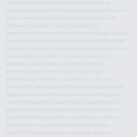
remontt.spb.ru
photostudia.spb.ru
myragon.ru
terramia.ru
academy62.ru
gardengallereya.ru
rti.com.ru
artem-news.ru
biserinca.ru
krasnodarkurort.com
imshowtv.ru
mebel-v-tule.ru
mobtopik.ru
pcsecurity.net.ru
tool-sib.ru
multimetrunit.ru
sp-tour.ru
fan-cs.ru
santeh-russia.ru
symbian9.net.ru
DSHAIR.RU
tmmotors.spb.ru
xjocuricopii.com
musavtomat.msk.ru
obustrojdom.ru
sovetcik.ru
ybaranovskaya.ru
ppknews.ru
cult-alshei.ru
JAPANRUSSIA.RU
proekciyamebel.ru
imper-finans.ru
rim.org.ru
glamourai.ru
brassminus.ru
zabor-pro.ru
ftn.pp.ru
dorogoe58.ru
laimengpacker.ru
kuzova-zapchasti.ru
sageerp.ru
taxodrom.ru
dsrazvitie.ru
hardcity.net.ru
ratinghomegames.ru
topservice25.ru
gubernyan.ru
gtglasslined.ru
ii4.ru
tssport.spb.ru
andorra24.com
blackwallstreet.ru
oboimos.ru
optim-doors.com.ru
ikuch.ru
nycr.org.ru
npa21.ru
vremya-ch.spb.ru
desert000.ru
ivtorgi.ru
ifiori.ru
catalog-statei.ru