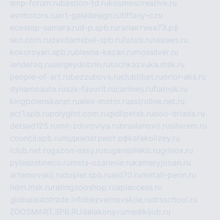
smp-forum.ru
bastion-td.ru
kosmoscreative.ru
avrmotors.ru
art-galadesign.ru
tiffany-c.ru
ecostep-samara.ru
d-p.spb.ru
галактика73.рф
sko.com.ru
davitamebel-spb.ru
fotsis.ru
tesiaes.ru
kokoroyari.spb.ru
blesna-kazan.ru
mossilver.ru
lenderoq.ru
sergeydobrin.ru
tochkazvuka.msk.ru
people-of-art.ru
bezzubova.ru
clubtibet.ru
orior-aks.ru
dynamoauto.ru
szk-favorit.ru
carlines.ru
flatnsk.ru
kingbolenskaner.ru
alex-motor.ru
astroline.net.ru
act1.spb.ru
polyglot.com.ru
gidlipetsk.ru
ooo-driada.ru
detsad125.ru
mir-zdoroviya.ru
bruslanovo.ru
siterem.ru
council.spb.ru
лодкипатриот.рф
kafekolizey.ru
iclub.net.ru
gazon-easy.ru
sugarepilekb.ru
grinox.ru
pylesostineco.ru
msts-ozarenie.ru
kameryjooan.ru
artemovskij.ru
dopler.spb.ru
aid70.ru
metall-perm.ru
ndm.msk.ru
ratingzooshop.ru
apiaccess.ru
globalautotrade.info
bezverhovskoe.ru
drsschool.ru
ZOOSMART.SPB.RU
dalakony.ru
medikijob.ru