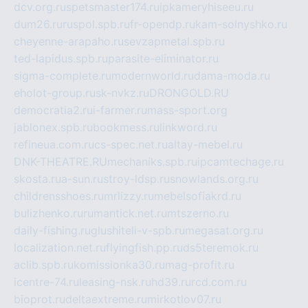
dcv.org.ru
spetsmaster174.ru
ipkameryhiseeu.ru
dum26.ru
ruspol.spb.ru
fr-opendp.ru
kam-solnyshko.ru
cheyenne-arapaho.ru
sevzapmetal.spb.ru
ted-lapidus.spb.ru
parasite-eliminator.ru
sigma-complete.ru
modernworld.ru
dama-moda.ru
eholot-group.ru
sk-nvkz.ru
DRONGOLD.RU
democratia2.ru
i-farmer.ru
mass-sport.org
jablonex.spb.ru
bookmess.ru
linkword.ru
refineua.com.ru
cs-spec.net.ru
altay-mebel.ru
DNK-THEATRE.RU
mechaniks.spb.ru
ipcamtechage.ru
skosta.ru
a-sun.ru
stroy-ldsp.ru
snowlands.org.ru
childrensshoes.ru
mrlizzy.ru
mebelsofiakrd.ru
bulizhenko.ru
rumantick.net.ru
mtszerno.ru
daily-fishing.ru
glushiteli-v-spb.ru
megasat.org.ru
localization.net.ru
flyingfish.pp.ru
ds5teremok.ru
aclib.spb.ru
komissionka30.ru
mag-profit.ru
icentre-74.ru
leasing-nsk.ru
hd39.ru
rcd.com.ru
bioprot.ru
deltaextreme.ru
mirkotlov07.ru