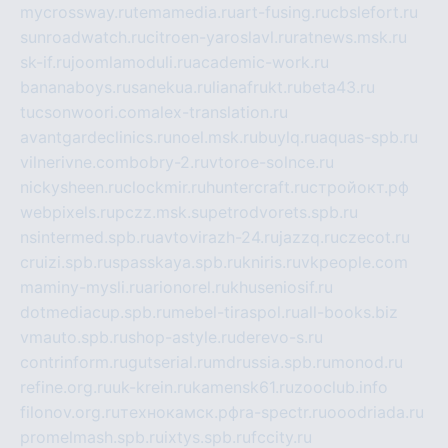
mycrossway.ru
temamedia.ru
art-fusing.ru
cbslefort.ru
sunroadwatch.ru
citroen-yaroslavl.ru
ratnews.msk.ru
sk-if.ru
joomlamoduli.ru
academic-work.ru
bananaboys.ru
sanekua.ru
lianafrukt.ru
beta43.ru
tucsonwoori.com
alex-translation.ru
avantgardeclinics.ru
noel.msk.ru
buylq.ru
aquas-spb.ru
vilnerivne.com
bobry-2.ru
vtoroe-solnce.ru
nickysheen.ru
clockmir.ru
huntercraft.ru
стройокт.рф
webpixels.ru
pczz.msk.su
petrodvorets.spb.ru
nsintermed.spb.ru
avtovirazh-24.ru
jazzq.ru
czecot.ru
cruizi.spb.ru
spasskaya.spb.ru
kniris.ru
vkpeople.com
maminy-mysli.ru
arionorel.ru
khuseniosif.ru
dotmediacup.spb.ru
mebel-tiraspol.ru
all-books.biz
vmauto.spb.ru
shop-astyle.ru
derevo-s.ru
contrinform.ru
gutserial.ru
mdrussia.spb.ru
monod.ru
refine.org.ru
uk-krein.ru
kamensk61.ru
zooclub.info
filonov.org.ru
технокамск.рф
ra-spectr.ru
ooodriada.ru
promelmash.spb.ru
ixtys.spb.ru
fccity.ru