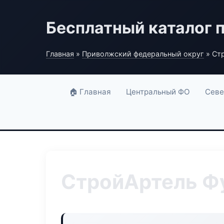
Бесплатный каталог 
Главная
»
Приволжский федеральный округ
» Ст
🏠 Главная
Центральный ФО
Севе
СтройАртель Ф