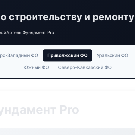
по строительству и ремонту
ройАртель Фундамент Pro
ро-Западный ФО
Приволжский ФО
Уральский ФО
Южный ФО
Северо-Кавказский ФО
ундамент Pro