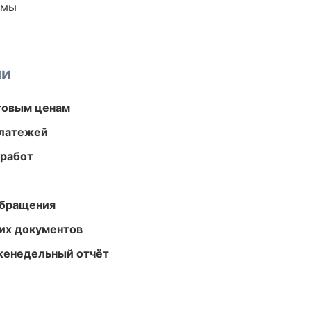
емы
ми
птовым ценам
платежей
 работ
обращения
их документов
женедельный отчёт