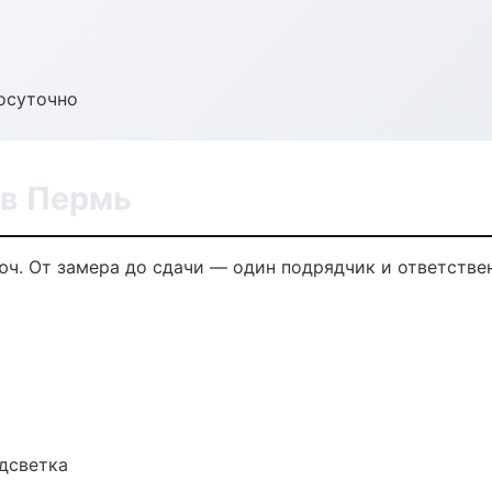
осуточно
в Пермь
ч. От замера до сдачи — один подрядчик и ответстве
одсветка