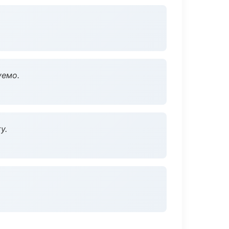
уемо.
у.