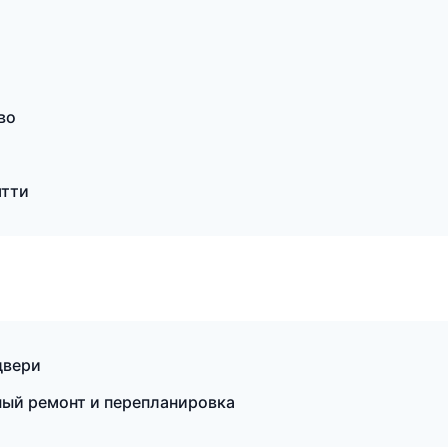
во
ятти
двери
ый ремонт и перепланировка