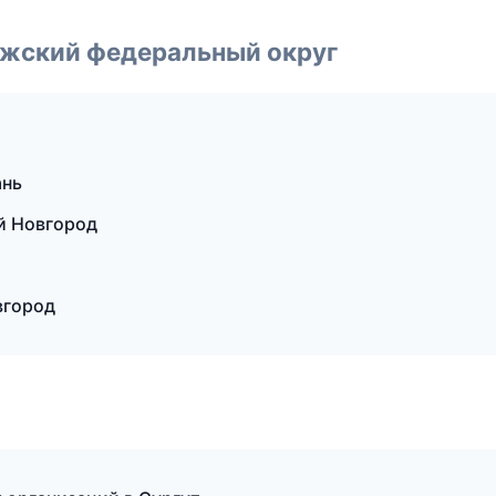
лжский федеральный округ
ань
й Новгород
вгород