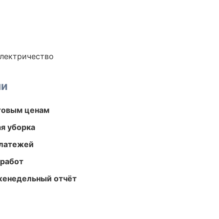
электричество
ми
птовым ценам
ая уборка
платежей
 работ
женедельный отчёт