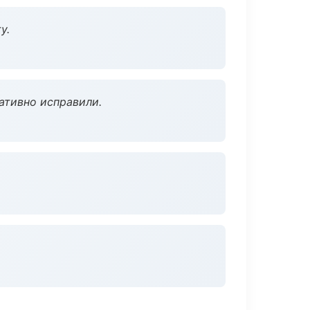
у.
ативно исправили.