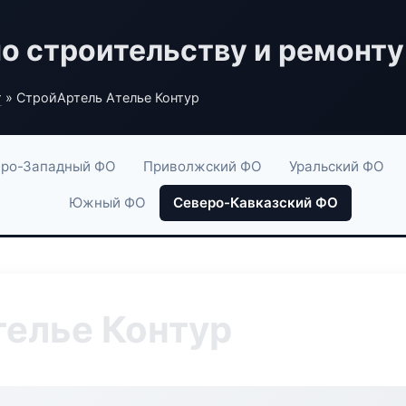
по строительству и ремонту
г
» СтройАртель Ателье Контур
ро-Западный ФО
Приволжский ФО
Уральский ФО
Южный ФО
Северо-Кавказский ФО
елье Контур