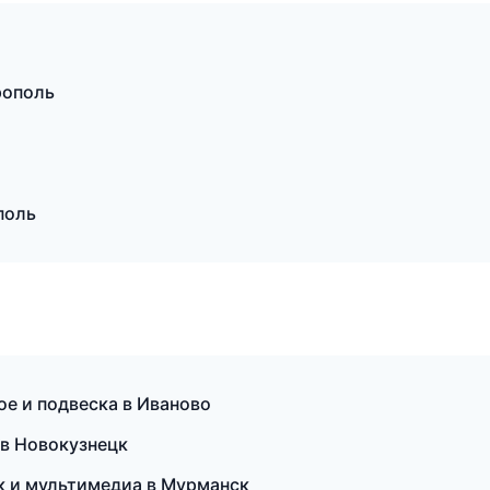
рополь
поль
ое и подвеска в Иваново
 в Новокузнецк
ук и мультимедиа в Мурманск