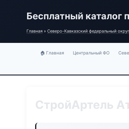
Бесплатный каталог 
Главная
»
Северо-Кавказский федеральный окру
🏠 Главная
Центральный ФО
Севе
СтройАртель Ат