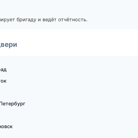
ирует бригаду и ведёт отчётность.
двери
рад
ток
Петербург
новск