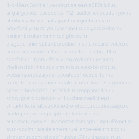
3-d-file.ru
3d-file.ru
a-cdc.ru
aalse.ru
a380club.ru
airgungames.ru
accounts-112.ru
adler-jun.ru
adonyev.ru
alfeihavsalnassr.ru
altaipant.ru
argentinamia.ru
aria-family.ru
arkrym.ru
ashanet.ru
belgorod-day.ru
bankaribi.ru
bandamn.ru
bigfatcc.ru
blagodarenie-spb.ru
borodino-media.ru
card-voice.ru
cardvoice.ru
zed-online.ru
zvonitut.ru
zebra-tlt.ru
zarafshan.ru
york-life.ru
vintovoykompressor.ru
vladivostok-map.ru
vlknrussia.ru
wasabi-shop.ru
webamator.ru
zaryna.ru
youtubefree.ru
x-ton.ru
trade-farm.ru
tajuncos.ru
taksu.ru
tor-lyubov-i-grom.ru
spayderhed-2022.ru
splclub.ru
stoppamedia.ru
snow-guard.ru
slovar-ivrit.ru
cleanmedicine.ru
shkurki-karakulya.ru
kanotiforet.spb.ru
tutmassage.ru
ecolog.org.ru
praga.spb.ru
falcorussia.ru
autodoctorservis.ru
kamertondom.spb.ru
net-life.net.ru
avto-vozim.ru
sakhcamera.ru
alliance-electro.spb.ru
stroyavt.ru
controlweb1.ru
tdsak74.ru
kinzozo-ru.ru