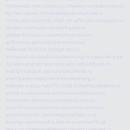
multimodal.msk.ru
habaigry.ru
haikko.ru
sobakopedia.ru
isz-fest.ru
ewnc.info
screensaver-clock.net.ru
volnav.spb.ru
comnat.ru
npf.net.ru
7bit.pp.ru
kalugatur.ru
tesiaes.ru
card.com.ru
kazanka.spb.ru
gildiya-kuznecov.ru
kameryboavision.ru
griffoncom.spb.ru
fabrika-emotsiy.ru
PARK-MATROSOVA.RU
agat.spb.ru
avtoyurist-moskva1.ru
hardware.org.ru
схема-авто.рф
dg-lab.ru
angrup.ru
recruiter.spb.ru
music8.spb.ru
krsk124.ru
kubok.spb.ru
romanofforex.ru
analitikaplus.ru
spyonline.ru
zosikamery.ru
sloboda-ural.pp.ru
AUTO-COM.SU
hohota.net
alimy.ru
online-z.com
aromat-vostoka.ru
otdelkaexp.ru
mobilvest.ru
bbd.net.ru
mebelshop.msk.ru
smp-forum.ru
bastion-td.ru
kosmoscreative.ru
avrmotors.ru
art-galadesign.ru
tiffany-c.ru
ecostep-samara.ru
d-p.spb.ru
галактика73.рф
sko.com.ru
davitamebel-spb.ru
fotsis.ru
tesiaes.ru