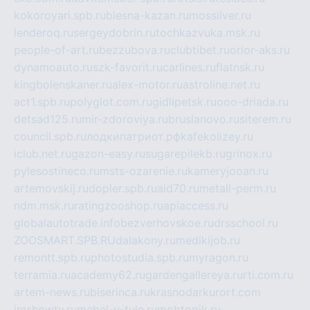
kokoroyari.spb.ru
blesna-kazan.ru
mossilver.ru
lenderoq.ru
sergeydobrin.ru
tochkazvuka.msk.ru
people-of-art.ru
bezzubova.ru
clubtibet.ru
orior-aks.ru
dynamoauto.ru
szk-favorit.ru
carlines.ru
flatnsk.ru
kingbolenskaner.ru
alex-motor.ru
astroline.net.ru
act1.spb.ru
polyglot.com.ru
gidlipetsk.ru
ooo-driada.ru
detsad125.ru
mir-zdoroviya.ru
bruslanovo.ru
siterem.ru
council.spb.ru
лодкипатриот.рф
kafekolizey.ru
iclub.net.ru
gazon-easy.ru
sugarepilekb.ru
grinox.ru
pylesostineco.ru
msts-ozarenie.ru
kameryjooan.ru
artemovskij.ru
dopler.spb.ru
aid70.ru
metall-perm.ru
ndm.msk.ru
ratingzooshop.ru
apiaccess.ru
globalautotrade.info
bezverhovskoe.ru
drsschool.ru
ZOOSMART.SPB.RU
dalakony.ru
medikijob.ru
remontt.spb.ru
photostudia.spb.ru
myragon.ru
terramia.ru
academy62.ru
gardengallereya.ru
rti.com.ru
artem-news.ru
biserinca.ru
krasnodarkurort.com
imshowtv.ru
mebel-v-tule.ru
mobtopik.ru