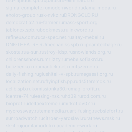
ted-lapidus.spb.ru
parasite-eliminator.ru
sigma-complete.ru
modernworld.ru
dama-moda.ru
eholot-group.ru
sk-nvkz.ru
DRONGOLD.RU
democratia2.ru
i-farmer.ru
mass-sport.org
jablonex.spb.ru
bookmess.ru
linkword.ru
refineua.com.ru
cs-spec.net.ru
altay-mebel.ru
DNK-THEATRE.RU
mechaniks.spb.ru
ipcamtechage.ru
skosta.ru
a-sun.ru
stroy-ldsp.ru
snowlands.org.ru
childrensshoes.ru
mrlizzy.ru
mebelsofiakrd.ru
bulizhenko.ru
rumantick.net.ru
mtszerno.ru
daily-fishing.ru
glushiteli-v-spb.ru
megasat.org.ru
localization.net.ru
flyingfish.pp.ru
ds5teremok.ru
aclib.spb.ru
komissionka30.ru
mag-profit.ru
icentre-74.ru
leasing-nsk.ru
hd39.ru
rcd.com.ru
bioprot.ru
deltaextreme.ru
mirkotlov07.ru
mycrossway.ru
temamedia.ru
art-fusing.ru
cbslefort.ru
sunroadwatch.ru
citroen-yaroslavl.ru
ratnews.msk.ru
sk-if.ru
joomlamoduli.ru
academic-work.ru