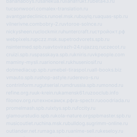
bananaboys.ru
sanekua.ru
lianafrukt.ru
beta43.ru
tucsonwoori.com
alex-translation.ru
avantgardeclinics.ru
noel.msk.ru
buylq.ru
aquas-spb.ru
vilnerivne.com
bobry-2.ru
vtoroe-solnce.ru
nickysheen.ru
clockmir.ru
huntercraft.ru
стройокт.рф
webpixels.ru
pczz.msk.su
petrodvorets.spb.ru
nsintermed.spb.ru
avtovirazh-24.ru
jazzq.ru
czecot.ru
cruizi.spb.ru
spasskaya.spb.ru
kniris.ru
vkpeople.com
maminy-mysli.ru
arionorel.ru
khuseniosif.ru
dotmediacup.spb.ru
mebel-tiraspol.ru
all-books.biz
vmauto.spb.ru
shop-astyle.ru
derevo-s.ru
contrinform.ru
gutserial.ru
mdrussia.spb.ru
monod.ru
refine.org.ru
uk-krein.ru
kamensk61.ru
zooclub.info
filonov.org.ru
технокамск.рф
ra-spectr.ru
ooodriada.ru
promelmash.spb.ru
ixtys.spb.ru
fccity.ru
glamourstudio.spb.ru
kola-nature.org
spbmaster.spb.ru
musicoutlet.ru
china.msk.ru
bulldog.su
grimm-online.ru
outlander.net.ru
maga.spb.ru
anime-sell.ru
keseloy.ru