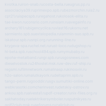
kvotka.ru
iron-snab.ru
costa-bella.ru
eugrus.pp.ru
associaciya39.ru
primexpo.spb.ru
bezmorchin.ru
ia2.ru
cpt21.ru
ispecspb.ru
regahost.ru
kolosok-elita.ru
tae-kwon.ru
consrio.com.ru
insiam.ru
avegainfo.ru
archery161.ru
bigencyclica.ru
vlast16.ru
korru.net
sarmiento.spb.su
extelopedia.ru
lammin-suo.spb.ru
iskatour.spb.ru
snpi.org.ru
running-line.ru
krygeva-spa.ru
chel.net.ru
rust-loco.ru
dugshop.ru
hl-beta.spb.ru
school494.spb.ru
mymubaby.ru
epoha-metalband.ru
ngr.spb.ru
rusgosnews.com
dieselvostok.ru
24hostel.msk.ru
w-dev.ru
f-ship.ru
regsmi.ru
filmnetwork.ru
malinasp.ru
kinosvin.ru
h2o-salon.ru
malutkayork.ru
deltaprim.spb.ru
tango-perm.ru
gooddir.ru
sgv.su
multiki-online.com
webkrasotki.com
cherinvest.ru
detskiy-ostrov.ru
ankou.spb.ru
alvesta1.ru
pdf-creator.ru
nix-files.org.ru
sakhatoday.ru
elektrikersymboler.ru
sputnikyes.ru
golf2club.msk.ru
aeforums.ru
zallclub.ru