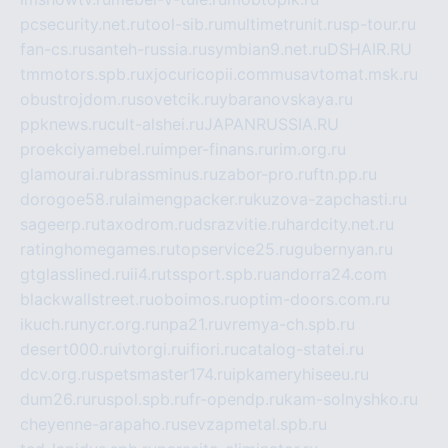
pcsecurity.net.ru
tool-sib.ru
multimetrunit.ru
sp-tour.ru
fan-cs.ru
santeh-russia.ru
symbian9.net.ru
DSHAIR.RU
tmmotors.spb.ru
xjocuricopii.com
musavtomat.msk.ru
obustrojdom.ru
sovetcik.ru
ybaranovskaya.ru
ppknews.ru
cult-alshei.ru
JAPANRUSSIA.RU
proekciyamebel.ru
imper-finans.ru
rim.org.ru
glamourai.ru
brassminus.ru
zabor-pro.ru
ftn.pp.ru
dorogoe58.ru
laimengpacker.ru
kuzova-zapchasti.ru
sageerp.ru
taxodrom.ru
dsrazvitie.ru
hardcity.net.ru
ratinghomegames.ru
topservice25.ru
gubernyan.ru
gtglasslined.ru
ii4.ru
tssport.spb.ru
andorra24.com
blackwallstreet.ru
oboimos.ru
optim-doors.com.ru
ikuch.ru
nycr.org.ru
npa21.ru
vremya-ch.spb.ru
desert000.ru
ivtorgi.ru
ifiori.ru
catalog-statei.ru
dcv.org.ru
spetsmaster174.ru
ipkameryhiseeu.ru
dum26.ru
ruspol.spb.ru
fr-opendp.ru
kam-solnyshko.ru
cheyenne-arapaho.ru
sevzapmetal.spb.ru