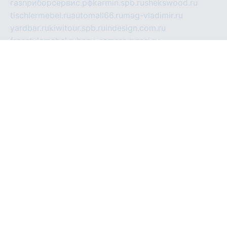
газприборсервис.рф
karmin.spb.ru
shekswood.ru
tischlermebel.ru
automall66.ru
mag-vladimir.ru
yardbar.ru
kiwitour.spb.ru
indesign.com.ru
freestylemebel.ru
bany-samara.ru
rsei.ru
naidisvoyput.ru
mgsn-invest.ru
ipkamerasannce.ru
alicante-house.ru
ibelka74.ru
cozyhouse.info
vlkargalev-studio.ru
700mb.ru
figura-ufa.ru
alina-live.ru
belarusiannews.ru
womenknow.ru
dos-vniimk.ru
sega.net.ru
dv.net.ru
phenomenonsofhistory.com
telesputnik.net.ru
wall.pp.ru
pylesosroidmi.ru
gtc-clan.ru
cligs.ru
bibikazap.ru
popova.org.ru
netwhistler.spb.ru
bellvil.ru
bonzon.ru
iss-vladik.ru
defiparis.net.ru
las-gryzas.ru
amku.ru
electednews.spb.ru
feather.org.ru
spar72.ru
tankiigri.ru
dominus.com.ru
ibtree.ru
sanykool.pp.ru
unixlib.org.ru
menatep.spb.ru
gartenterrassen.ru
printeka.ru
skvozilka.com.ru
parkovka-pub.ru
lovemobi.ru
art-ru.ru
emulatorz.com.ru
alucomp.com.ru
tatforum.com.ru