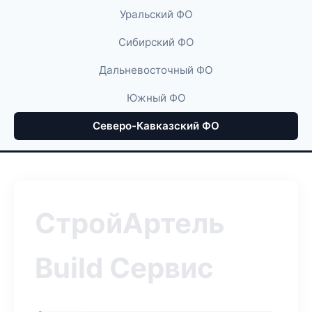
Уральский ФО
Сибирский ФО
Дальневосточный ФО
Южный ФО
Северо-Кавказский ФО
СтройАртель
Build Сервис