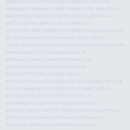
webkrasotki.com
cherinvest.ru
detskiy-ostrov.ru
ankou.spb.ru
alvesta1.ru
pdf-creator.ru
nix-files.org.ru
sakhatoday.ru
elektrikersymboler.ru
sputnikyes.ru
golf2club.msk.ru
aeforums.ru
zallclub.ru
multimodal.msk.ru
habaigry.ru
haikko.ru
sobakopedia.ru
isz-fest.ru
ewnc.info
screensaver-clock.net.ru
volnav.spb.ru
comnat.ru
npf.net.ru
7bit.pp.ru
kalugatur.ru
tesiaes.ru
card.com.ru
kazanka.spb.ru
gildiya-kuznecov.ru
kameryboavision.ru
griffoncom.spb.ru
fabrika-emotsiy.ru
PARK-MATROSOVA.RU
agat.spb.ru
avtoyurist-moskva1.ru
hardware.org.ru
схема-авто.рф
dg-lab.ru
angrup.ru
recruiter.spb.ru
music8.spb.ru
krsk124.ru
kubok.spb.ru
romanofforex.ru
analitikaplus.ru
spyonline.ru
zosikamery.ru
sloboda-ural.pp.ru
AUTO-COM.SU
hohota.net
alimy.ru
online-z.com
aromat-vostoka.ru
otdelkaexp.ru
mobilvest.ru
bbd.net.ru
mebelshop.msk.ru