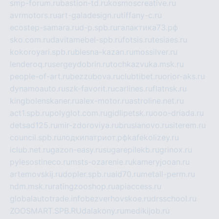
smp-forum.ru
bastion-td.ru
kosmoscreative.ru
avrmotors.ru
art-galadesign.ru
tiffany-c.ru
ecostep-samara.ru
d-p.spb.ru
галактика73.рф
sko.com.ru
davitamebel-spb.ru
fotsis.ru
tesiaes.ru
kokoroyari.spb.ru
blesna-kazan.ru
mossilver.ru
lenderoq.ru
sergeydobrin.ru
tochkazvuka.msk.ru
people-of-art.ru
bezzubova.ru
clubtibet.ru
orior-aks.ru
dynamoauto.ru
szk-favorit.ru
carlines.ru
flatnsk.ru
kingbolenskaner.ru
alex-motor.ru
astroline.net.ru
act1.spb.ru
polyglot.com.ru
gidlipetsk.ru
ooo-driada.ru
detsad125.ru
mir-zdoroviya.ru
bruslanovo.ru
siterem.ru
council.spb.ru
лодкипатриот.рф
kafekolizey.ru
iclub.net.ru
gazon-easy.ru
sugarepilekb.ru
grinox.ru
pylesostineco.ru
msts-ozarenie.ru
kameryjooan.ru
artemovskij.ru
dopler.spb.ru
aid70.ru
metall-perm.ru
ndm.msk.ru
ratingzooshop.ru
apiaccess.ru
globalautotrade.info
bezverhovskoe.ru
drsschool.ru
ZOOSMART.SPB.RU
dalakony.ru
medikijob.ru