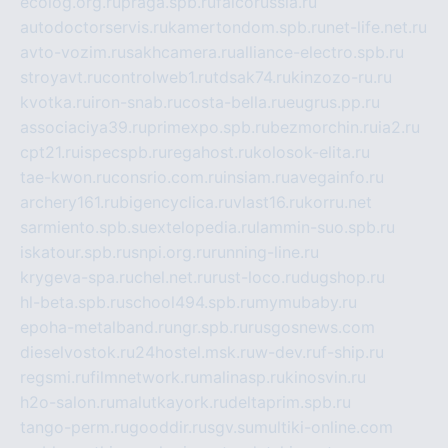
ecolog.org.ru
praga.spb.ru
falcorussia.ru
autodoctorservis.ru
kamertondom.spb.ru
net-life.net.ru
avto-vozim.ru
sakhcamera.ru
alliance-electro.spb.ru
stroyavt.ru
controlweb1.ru
tdsak74.ru
kinzozo-ru.ru
kvotka.ru
iron-snab.ru
costa-bella.ru
eugrus.pp.ru
associaciya39.ru
primexpo.spb.ru
bezmorchin.ru
ia2.ru
cpt21.ru
ispecspb.ru
regahost.ru
kolosok-elita.ru
tae-kwon.ru
consrio.com.ru
insiam.ru
avegainfo.ru
archery161.ru
bigencyclica.ru
vlast16.ru
korru.net
sarmiento.spb.su
extelopedia.ru
lammin-suo.spb.ru
iskatour.spb.ru
snpi.org.ru
running-line.ru
krygeva-spa.ru
chel.net.ru
rust-loco.ru
dugshop.ru
hl-beta.spb.ru
school494.spb.ru
mymubaby.ru
epoha-metalband.ru
ngr.spb.ru
rusgosnews.com
dieselvostok.ru
24hostel.msk.ru
w-dev.ru
f-ship.ru
regsmi.ru
filmnetwork.ru
malinasp.ru
kinosvin.ru
h2o-salon.ru
malutkayork.ru
deltaprim.spb.ru
tango-perm.ru
gooddir.ru
sgv.su
multiki-online.com