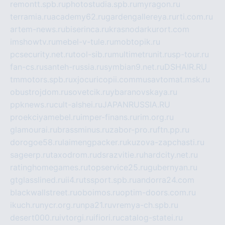
remontt.spb.ru
photostudia.spb.ru
myragon.ru
terramia.ru
academy62.ru
gardengallereya.ru
rti.com.ru
artem-news.ru
biserinca.ru
krasnodarkurort.com
imshowtv.ru
mebel-v-tule.ru
mobtopik.ru
pcsecurity.net.ru
tool-sib.ru
multimetrunit.ru
sp-tour.ru
fan-cs.ru
santeh-russia.ru
symbian9.net.ru
DSHAIR.RU
tmmotors.spb.ru
xjocuricopii.com
musavtomat.msk.ru
obustrojdom.ru
sovetcik.ru
ybaranovskaya.ru
ppknews.ru
cult-alshei.ru
JAPANRUSSIA.RU
proekciyamebel.ru
imper-finans.ru
rim.org.ru
glamourai.ru
brassminus.ru
zabor-pro.ru
ftn.pp.ru
dorogoe58.ru
laimengpacker.ru
kuzova-zapchasti.ru
sageerp.ru
taxodrom.ru
dsrazvitie.ru
hardcity.net.ru
ratinghomegames.ru
topservice25.ru
gubernyan.ru
gtglasslined.ru
ii4.ru
tssport.spb.ru
andorra24.com
blackwallstreet.ru
oboimos.ru
optim-doors.com.ru
ikuch.ru
nycr.org.ru
npa21.ru
vremya-ch.spb.ru
desert000.ru
ivtorgi.ru
ifiori.ru
catalog-statei.ru