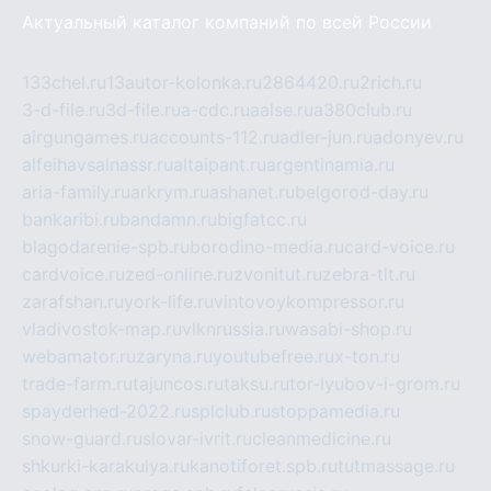
Актуальный каталог компаний по всей России
133chel.ru
13autor-kolonka.ru
2864420.ru
2rich.ru
3-d-file.ru
3d-file.ru
a-cdc.ru
aalse.ru
a380club.ru
airgungames.ru
accounts-112.ru
adler-jun.ru
adonyev.ru
alfeihavsalnassr.ru
altaipant.ru
argentinamia.ru
aria-family.ru
arkrym.ru
ashanet.ru
belgorod-day.ru
bankaribi.ru
bandamn.ru
bigfatcc.ru
blagodarenie-spb.ru
borodino-media.ru
card-voice.ru
cardvoice.ru
zed-online.ru
zvonitut.ru
zebra-tlt.ru
zarafshan.ru
york-life.ru
vintovoykompressor.ru
vladivostok-map.ru
vlknrussia.ru
wasabi-shop.ru
webamator.ru
zaryna.ru
youtubefree.ru
x-ton.ru
trade-farm.ru
tajuncos.ru
taksu.ru
tor-lyubov-i-grom.ru
spayderhed-2022.ru
splclub.ru
stoppamedia.ru
snow-guard.ru
slovar-ivrit.ru
cleanmedicine.ru
shkurki-karakulya.ru
kanotiforet.spb.ru
tutmassage.ru