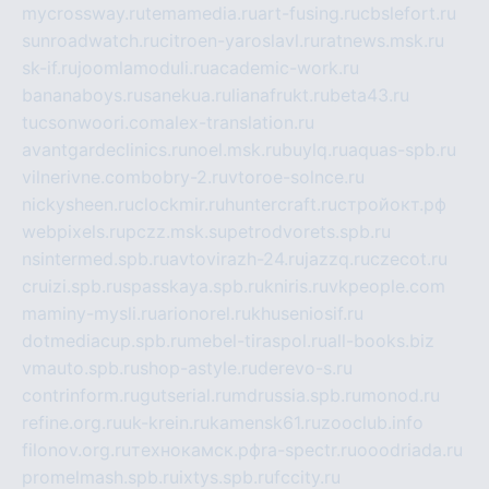
mycrossway.ru
temamedia.ru
art-fusing.ru
cbslefort.ru
sunroadwatch.ru
citroen-yaroslavl.ru
ratnews.msk.ru
sk-if.ru
joomlamoduli.ru
academic-work.ru
bananaboys.ru
sanekua.ru
lianafrukt.ru
beta43.ru
tucsonwoori.com
alex-translation.ru
avantgardeclinics.ru
noel.msk.ru
buylq.ru
aquas-spb.ru
vilnerivne.com
bobry-2.ru
vtoroe-solnce.ru
nickysheen.ru
clockmir.ru
huntercraft.ru
стройокт.рф
webpixels.ru
pczz.msk.su
petrodvorets.spb.ru
nsintermed.spb.ru
avtovirazh-24.ru
jazzq.ru
czecot.ru
cruizi.spb.ru
spasskaya.spb.ru
kniris.ru
vkpeople.com
maminy-mysli.ru
arionorel.ru
khuseniosif.ru
dotmediacup.spb.ru
mebel-tiraspol.ru
all-books.biz
vmauto.spb.ru
shop-astyle.ru
derevo-s.ru
contrinform.ru
gutserial.ru
mdrussia.spb.ru
monod.ru
refine.org.ru
uk-krein.ru
kamensk61.ru
zooclub.info
filonov.org.ru
технокамск.рф
ra-spectr.ru
ooodriada.ru
promelmash.spb.ru
ixtys.spb.ru
fccity.ru