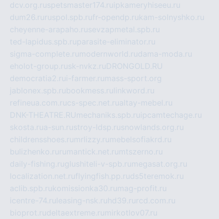
dcv.org.ru
spetsmaster174.ru
ipkameryhiseeu.ru
dum26.ru
ruspol.spb.ru
fr-opendp.ru
kam-solnyshko.ru
cheyenne-arapaho.ru
sevzapmetal.spb.ru
ted-lapidus.spb.ru
parasite-eliminator.ru
sigma-complete.ru
modernworld.ru
dama-moda.ru
eholot-group.ru
sk-nvkz.ru
DRONGOLD.RU
democratia2.ru
i-farmer.ru
mass-sport.org
jablonex.spb.ru
bookmess.ru
linkword.ru
refineua.com.ru
cs-spec.net.ru
altay-mebel.ru
DNK-THEATRE.RU
mechaniks.spb.ru
ipcamtechage.ru
skosta.ru
a-sun.ru
stroy-ldsp.ru
snowlands.org.ru
childrensshoes.ru
mrlizzy.ru
mebelsofiakrd.ru
bulizhenko.ru
rumantick.net.ru
mtszerno.ru
daily-fishing.ru
glushiteli-v-spb.ru
megasat.org.ru
localization.net.ru
flyingfish.pp.ru
ds5teremok.ru
aclib.spb.ru
komissionka30.ru
mag-profit.ru
icentre-74.ru
leasing-nsk.ru
hd39.ru
rcd.com.ru
bioprot.ru
deltaextreme.ru
mirkotlov07.ru