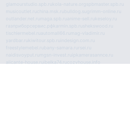
glamourstudio.spb.ru
kola-nature.org
spbmaster.spb.ru
musicoutlet.ru
china.msk.ru
bulldog.su
grimm-online.ru
outlander.net.ru
maga.spb.ru
anime-sell.ru
keseloy.ru
газприборсервис.рф
karmin.spb.ru
shekswood.ru
tischlermebel.ru
automall66.ru
mag-vladimir.ru
yardbar.ru
kiwitour.spb.ru
indesign.com.ru
freestylemebel.ru
bany-samara.ru
rsei.ru
naidisvoyput.ru
mgsn-invest.ru
ipkamerasannce.ru
alicante-house.ru
ibelka74.ru
cozyhouse.info
vlkargalev-studio.ru
700mb.ru
figura-ufa.ru
alina-live.ru
belarusiannews.ru
womenknow.ru
dos-vniimk.ru
sega.net.ru
dv.net.ru
phenomenonsofhistory.com
telesputnik.net.ru
wall.pp.ru
pylesosroidmi.ru
gtc-clan.ru
cligs.ru
bibikazap.ru
popova.org.ru
netwhistler.spb.ru
bellvil.ru
bonzon.ru
iss-vladik.ru
defiparis.net.ru
las-gryzas.ru
amku.ru
electednews.spb.ru
feather.org.ru
spar72.ru
tankiigri.ru
dominus.com.ru
ibtree.ru
sanykool.pp.ru
unixlib.org.ru