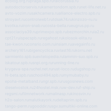
ecolog.org.ru
praga.spb.ru
falcorussia.ru
autodoctorservis.ru
kamertondom.spb.ru
net-life.net.ru
avto-vozim.ru
sakhcamera.ru
alliance-electro.spb.ru
stroyavt.ru
controlweb1.ru
tdsak74.ru
kinzozo-ru.ru
kvotka.ru
iron-snab.ru
costa-bella.ru
eugrus.pp.ru
associaciya39.ru
primexpo.spb.ru
bezmorchin.ru
ia2.ru
cpt21.ru
ispecspb.ru
regahost.ru
kolosok-elita.ru
tae-kwon.ru
consrio.com.ru
insiam.ru
avegainfo.ru
archery161.ru
bigencyclica.ru
vlast16.ru
korru.net
sarmiento.spb.su
extelopedia.ru
lammin-suo.spb.ru
iskatour.spb.ru
snpi.org.ru
running-line.ru
krygeva-spa.ru
chel.net.ru
rust-loco.ru
dugshop.ru
hl-beta.spb.ru
school494.spb.ru
mymubaby.ru
epoha-metalband.ru
ngr.spb.ru
rusgosnews.com
dieselvostok.ru
24hostel.msk.ru
w-dev.ru
f-ship.ru
regsmi.ru
filmnetwork.ru
malinasp.ru
kinosvin.ru
h2o-salon.ru
malutkayork.ru
deltaprim.spb.ru
tango-perm.ru
gooddir.ru
sgv.su
multiki-online.com