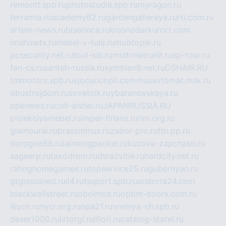
remontt.spb.ru
photostudia.spb.ru
myragon.ru
terramia.ru
academy62.ru
gardengallereya.ru
rti.com.ru
artem-news.ru
biserinca.ru
krasnodarkurort.com
imshowtv.ru
mebel-v-tule.ru
mobtopik.ru
pcsecurity.net.ru
tool-sib.ru
multimetrunit.ru
sp-tour.ru
fan-cs.ru
santeh-russia.ru
symbian9.net.ru
DSHAIR.RU
tmmotors.spb.ru
xjocuricopii.com
musavtomat.msk.ru
obustrojdom.ru
sovetcik.ru
ybaranovskaya.ru
ppknews.ru
cult-alshei.ru
JAPANRUSSIA.RU
proekciyamebel.ru
imper-finans.ru
rim.org.ru
glamourai.ru
brassminus.ru
zabor-pro.ru
ftn.pp.ru
dorogoe58.ru
laimengpacker.ru
kuzova-zapchasti.ru
sageerp.ru
taxodrom.ru
dsrazvitie.ru
hardcity.net.ru
ratinghomegames.ru
topservice25.ru
gubernyan.ru
gtglasslined.ru
ii4.ru
tssport.spb.ru
andorra24.com
blackwallstreet.ru
oboimos.ru
optim-doors.com.ru
ikuch.ru
nycr.org.ru
npa21.ru
vremya-ch.spb.ru
desert000.ru
ivtorgi.ru
ifiori.ru
catalog-statei.ru