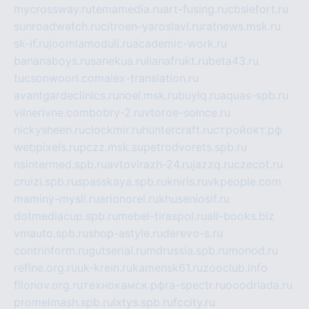
mycrossway.ru
temamedia.ru
art-fusing.ru
cbslefort.ru
sunroadwatch.ru
citroen-yaroslavl.ru
ratnews.msk.ru
sk-if.ru
joomlamoduli.ru
academic-work.ru
bananaboys.ru
sanekua.ru
lianafrukt.ru
beta43.ru
tucsonwoori.com
alex-translation.ru
avantgardeclinics.ru
noel.msk.ru
buylq.ru
aquas-spb.ru
vilnerivne.com
bobry-2.ru
vtoroe-solnce.ru
nickysheen.ru
clockmir.ru
huntercraft.ru
стройокт.рф
webpixels.ru
pczz.msk.su
petrodvorets.spb.ru
nsintermed.spb.ru
avtovirazh-24.ru
jazzq.ru
czecot.ru
cruizi.spb.ru
spasskaya.spb.ru
kniris.ru
vkpeople.com
maminy-mysli.ru
arionorel.ru
khuseniosif.ru
dotmediacup.spb.ru
mebel-tiraspol.ru
all-books.biz
vmauto.spb.ru
shop-astyle.ru
derevo-s.ru
contrinform.ru
gutserial.ru
mdrussia.spb.ru
monod.ru
refine.org.ru
uk-krein.ru
kamensk61.ru
zooclub.info
filonov.org.ru
технокамск.рф
ra-spectr.ru
ooodriada.ru
promelmash.spb.ru
ixtys.spb.ru
fccity.ru