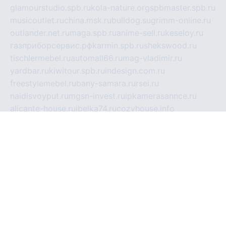
glamourstudio.spb.ru
kola-nature.org
spbmaster.spb.ru
musicoutlet.ru
china.msk.ru
bulldog.su
grimm-online.ru
outlander.net.ru
maga.spb.ru
anime-sell.ru
keseloy.ru
газприборсервис.рф
karmin.spb.ru
shekswood.ru
tischlermebel.ru
automall66.ru
mag-vladimir.ru
yardbar.ru
kiwitour.spb.ru
indesign.com.ru
freestylemebel.ru
bany-samara.ru
rsei.ru
naidisvoyput.ru
mgsn-invest.ru
ipkamerasannce.ru
alicante-house.ru
ibelka74.ru
cozyhouse.info
vlkargalev-studio.ru
700mb.ru
figura-ufa.ru
alina-live.ru
belarusiannews.ru
womenknow.ru
dos-vniimk.ru
sega.net.ru
dv.net.ru
phenomenonsofhistory.com
telesputnik.net.ru
wall.pp.ru
pylesosroidmi.ru
gtc-clan.ru
cligs.ru
bibikazap.ru
popova.org.ru
netwhistler.spb.ru
bellvil.ru
bonzon.ru
iss-vladik.ru
defiparis.net.ru
las-gryzas.ru
amku.ru
electednews.spb.ru
feather.org.ru
spar72.ru
tankiigri.ru
dominus.com.ru
ibtree.ru
sanykool.pp.ru
unixlib.org.ru