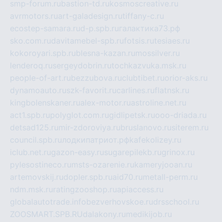
smp-forum.ru
bastion-td.ru
kosmoscreative.ru
avrmotors.ru
art-galadesign.ru
tiffany-c.ru
ecostep-samara.ru
d-p.spb.ru
галактика73.рф
sko.com.ru
davitamebel-spb.ru
fotsis.ru
tesiaes.ru
kokoroyari.spb.ru
blesna-kazan.ru
mossilver.ru
lenderoq.ru
sergeydobrin.ru
tochkazvuka.msk.ru
people-of-art.ru
bezzubova.ru
clubtibet.ru
orior-aks.ru
dynamoauto.ru
szk-favorit.ru
carlines.ru
flatnsk.ru
kingbolenskaner.ru
alex-motor.ru
astroline.net.ru
act1.spb.ru
polyglot.com.ru
gidlipetsk.ru
ooo-driada.ru
detsad125.ru
mir-zdoroviya.ru
bruslanovo.ru
siterem.ru
council.spb.ru
лодкипатриот.рф
kafekolizey.ru
iclub.net.ru
gazon-easy.ru
sugarepilekb.ru
grinox.ru
pylesostineco.ru
msts-ozarenie.ru
kameryjooan.ru
artemovskij.ru
dopler.spb.ru
aid70.ru
metall-perm.ru
ndm.msk.ru
ratingzooshop.ru
apiaccess.ru
globalautotrade.info
bezverhovskoe.ru
drsschool.ru
ZOOSMART.SPB.RU
dalakony.ru
medikijob.ru