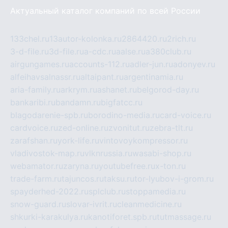
Актуальный каталог компаний по всей России
133chel.ru
13autor-kolonka.ru
2864420.ru
2rich.ru
3-d-file.ru
3d-file.ru
a-cdc.ru
aalse.ru
a380club.ru
airgungames.ru
accounts-112.ru
adler-jun.ru
adonyev.ru
alfeihavsalnassr.ru
altaipant.ru
argentinamia.ru
aria-family.ru
arkrym.ru
ashanet.ru
belgorod-day.ru
bankaribi.ru
bandamn.ru
bigfatcc.ru
blagodarenie-spb.ru
borodino-media.ru
card-voice.ru
cardvoice.ru
zed-online.ru
zvonitut.ru
zebra-tlt.ru
zarafshan.ru
york-life.ru
vintovoykompressor.ru
vladivostok-map.ru
vlknrussia.ru
wasabi-shop.ru
webamator.ru
zaryna.ru
youtubefree.ru
x-ton.ru
trade-farm.ru
tajuncos.ru
taksu.ru
tor-lyubov-i-grom.ru
spayderhed-2022.ru
splclub.ru
stoppamedia.ru
snow-guard.ru
slovar-ivrit.ru
cleanmedicine.ru
shkurki-karakulya.ru
kanotiforet.spb.ru
tutmassage.ru