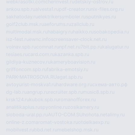
webkrasotki.com
cherinvest.ru
detskiy-ostrov.ru
ankou.spb.ru
alvesta1.ru
pdf-creator.ru
nix-files.org.ru
sakhatoday.ru
elektrikersymboler.ru
sputnikyes.ru
golf2club.msk.ru
aeforums.ru
zallclub.ru
multimodal.msk.ru
habaigry.ru
haikko.ru
sobakopedia.ru
isz-fest.ru
ewnc.info
screensaver-clock.net.ru
volnav.spb.ru
comnat.ru
npf.net.ru
7bit.pp.ru
kalugatur.ru
tesiaes.ru
card.com.ru
kazanka.spb.ru
gildiya-kuznecov.ru
kameryboavision.ru
griffoncom.spb.ru
fabrika-emotsiy.ru
PARK-MATROSOVA.RU
agat.spb.ru
avtoyurist-moskva1.ru
hardware.org.ru
схема-авто.рф
dg-lab.ru
angrup.ru
recruiter.spb.ru
music8.spb.ru
krsk124.ru
kubok.spb.ru
romanofforex.ru
analitikaplus.ru
spyonline.ru
zosikamery.ru
sloboda-ural.pp.ru
AUTO-COM.SU
hohota.net
alimy.ru
online-z.com
aromat-vostoka.ru
otdelkaexp.ru
mobilvest.ru
bbd.net.ru
mebelshop.msk.ru