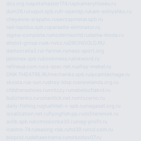
dcv.org.ru
spetsmaster174.ru
ipkameryhiseeu.ru
dum26.ru
ruspol.spb.ru
fr-opendp.ru
kam-solnyshko.ru
cheyenne-arapaho.ru
sevzapmetal.spb.ru
ted-lapidus.spb.ru
parasite-eliminator.ru
sigma-complete.ru
modernworld.ru
dama-moda.ru
eholot-group.ru
sk-nvkz.ru
DRONGOLD.RU
democratia2.ru
i-farmer.ru
mass-sport.org
jablonex.spb.ru
bookmess.ru
linkword.ru
refineua.com.ru
cs-spec.net.ru
altay-mebel.ru
DNK-THEATRE.RU
mechaniks.spb.ru
ipcamtechage.ru
skosta.ru
a-sun.ru
stroy-ldsp.ru
snowlands.org.ru
childrensshoes.ru
mrlizzy.ru
mebelsofiakrd.ru
bulizhenko.ru
rumantick.net.ru
mtszerno.ru
daily-fishing.ru
glushiteli-v-spb.ru
megasat.org.ru
localization.net.ru
flyingfish.pp.ru
ds5teremok.ru
aclib.spb.ru
komissionka30.ru
mag-profit.ru
icentre-74.ru
leasing-nsk.ru
hd39.ru
rcd.com.ru
bioprot.ru
deltaextreme.ru
mirkotlov07.ru