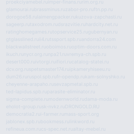
proekciyamebel.ru
imper-finans.ru
rim.org.ru
glamourai.ru
brassminus.ru
zabor-pro.ru
ftn.pp.ru
dorogoe58.ru
laimengpacker.ru
kuzova-zapchasti.ru
sageerp.ru
taxodrom.ru
dsrazvitie.ru
hardcity.net.ru
ratinghomegames.ru
topservice25.ru
gubernyan.ru
gtglasslined.ru
ii4.ru
tssport.spb.ru
andorra24.com
blackwallstreet.ru
oboimos.ru
optim-doors.com.ru
ikuch.ru
nycr.org.ru
npa21.ru
vremya-ch.spb.ru
desert000.ru
ivtorgi.ru
ifiori.ru
catalog-statei.ru
dcv.org.ru
spetsmaster174.ru
ipkameryhiseeu.ru
dum26.ru
ruspol.spb.ru
fr-opendp.ru
kam-solnyshko.ru
cheyenne-arapaho.ru
sevzapmetal.spb.ru
ted-lapidus.spb.ru
parasite-eliminator.ru
sigma-complete.ru
modernworld.ru
dama-moda.ru
eholot-group.ru
sk-nvkz.ru
DRONGOLD.RU
democratia2.ru
i-farmer.ru
mass-sport.org
jablonex.spb.ru
bookmess.ru
linkword.ru
refineua.com.ru
cs-spec.net.ru
altay-mebel.ru