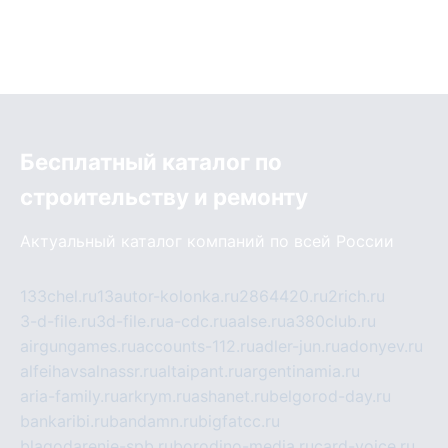
Бесплатный каталог по
строительству и ремонту
Актуальный каталог компаний по всей России
133chel.ru
13autor-kolonka.ru
2864420.ru
2rich.ru
3-d-file.ru
3d-file.ru
a-cdc.ru
aalse.ru
a380club.ru
airgungames.ru
accounts-112.ru
adler-jun.ru
adonyev.ru
alfeihavsalnassr.ru
altaipant.ru
argentinamia.ru
aria-family.ru
arkrym.ru
ashanet.ru
belgorod-day.ru
bankaribi.ru
bandamn.ru
bigfatcc.ru
blagodarenie-spb.ru
borodino-media.ru
card-voice.ru