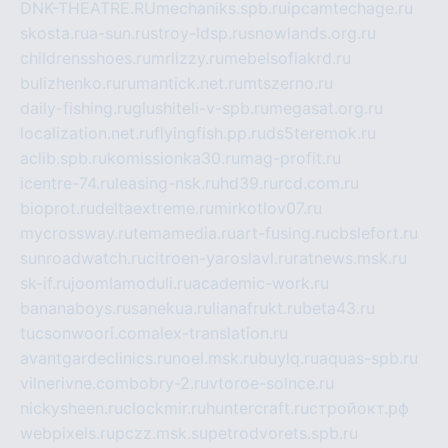
DNK-THEATRE.RU
mechaniks.spb.ru
ipcamtechage.ru
skosta.ru
a-sun.ru
stroy-ldsp.ru
snowlands.org.ru
childrensshoes.ru
mrlizzy.ru
mebelsofiakrd.ru
bulizhenko.ru
rumantick.net.ru
mtszerno.ru
daily-fishing.ru
glushiteli-v-spb.ru
megasat.org.ru
localization.net.ru
flyingfish.pp.ru
ds5teremok.ru
aclib.spb.ru
komissionka30.ru
mag-profit.ru
icentre-74.ru
leasing-nsk.ru
hd39.ru
rcd.com.ru
bioprot.ru
deltaextreme.ru
mirkotlov07.ru
mycrossway.ru
temamedia.ru
art-fusing.ru
cbslefort.ru
sunroadwatch.ru
citroen-yaroslavl.ru
ratnews.msk.ru
sk-if.ru
joomlamoduli.ru
academic-work.ru
bananaboys.ru
sanekua.ru
lianafrukt.ru
beta43.ru
tucsonwoori.com
alex-translation.ru
avantgardeclinics.ru
noel.msk.ru
buylq.ru
aquas-spb.ru
vilnerivne.com
bobry-2.ru
vtoroe-solnce.ru
nickysheen.ru
clockmir.ru
huntercraft.ru
стройокт.рф
webpixels.ru
pczz.msk.su
petrodvorets.spb.ru