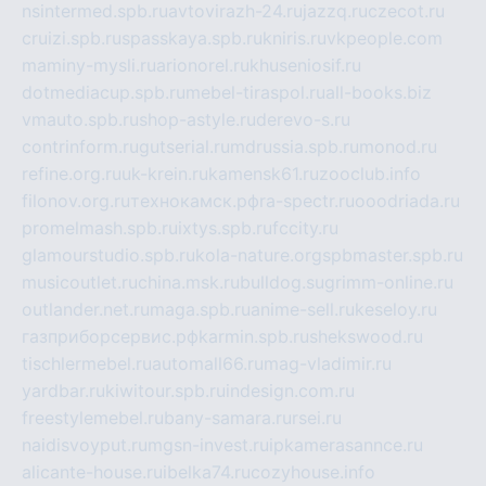
nsintermed.spb.ru
avtovirazh-24.ru
jazzq.ru
czecot.ru
cruizi.spb.ru
spasskaya.spb.ru
kniris.ru
vkpeople.com
maminy-mysli.ru
arionorel.ru
khuseniosif.ru
dotmediacup.spb.ru
mebel-tiraspol.ru
all-books.biz
vmauto.spb.ru
shop-astyle.ru
derevo-s.ru
contrinform.ru
gutserial.ru
mdrussia.spb.ru
monod.ru
refine.org.ru
uk-krein.ru
kamensk61.ru
zooclub.info
filonov.org.ru
технокамск.рф
ra-spectr.ru
ooodriada.ru
promelmash.spb.ru
ixtys.spb.ru
fccity.ru
glamourstudio.spb.ru
kola-nature.org
spbmaster.spb.ru
musicoutlet.ru
china.msk.ru
bulldog.su
grimm-online.ru
outlander.net.ru
maga.spb.ru
anime-sell.ru
keseloy.ru
газприборсервис.рф
karmin.spb.ru
shekswood.ru
tischlermebel.ru
automall66.ru
mag-vladimir.ru
yardbar.ru
kiwitour.spb.ru
indesign.com.ru
freestylemebel.ru
bany-samara.ru
rsei.ru
naidisvoyput.ru
mgsn-invest.ru
ipkamerasannce.ru
alicante-house.ru
ibelka74.ru
cozyhouse.info