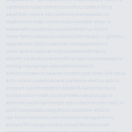
cardvoice.ru
zed-online.ru
zvonitut.ru
zebra-tlt.ru
zarafshan.ru
york-life.ru
vintovoykompressor.ru
vladivostok-map.ru
vlknrussia.ru
wasabi-shop.ru
webamator.ru
zaryna.ru
youtubefree.ru
x-ton.ru
trade-farm.ru
tajuncos.ru
taksu.ru
tor-lyubov-i-grom.ru
spayderhed-2022.ru
splclub.ru
stoppamedia.ru
snow-guard.ru
slovar-ivrit.ru
cleanmedicine.ru
shkurki-karakulya.ru
kanotiforet.spb.ru
tutmassage.ru
ecolog.org.ru
praga.spb.ru
falcorussia.ru
autodoctorservis.ru
kamertondom.spb.ru
net-life.net.ru
avto-vozim.ru
sakhcamera.ru
alliance-electro.spb.ru
stroyavt.ru
controlweb1.ru
tdsak74.ru
kinzozo-ru.ru
kvotka.ru
iron-snab.ru
costa-bella.ru
eugrus.pp.ru
associaciya39.ru
primexpo.spb.ru
bezmorchin.ru
ia2.ru
cpt21.ru
ispecspb.ru
regahost.ru
kolosok-elita.ru
tae-kwon.ru
consrio.com.ru
insiam.ru
avegainfo.ru
archery161.ru
bigencyclica.ru
vlast16.ru
korru.net
sarmiento.spb.su
extelopedia.ru
lammin-suo.spb.ru