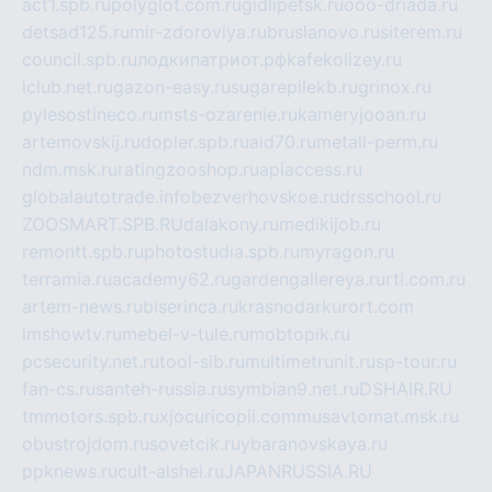
act1.spb.ru
polyglot.com.ru
gidlipetsk.ru
ooo-driada.ru
detsad125.ru
mir-zdoroviya.ru
bruslanovo.ru
siterem.ru
council.spb.ru
лодкипатриот.рф
kafekolizey.ru
iclub.net.ru
gazon-easy.ru
sugarepilekb.ru
grinox.ru
pylesostineco.ru
msts-ozarenie.ru
kameryjooan.ru
artemovskij.ru
dopler.spb.ru
aid70.ru
metall-perm.ru
ndm.msk.ru
ratingzooshop.ru
apiaccess.ru
globalautotrade.info
bezverhovskoe.ru
drsschool.ru
ZOOSMART.SPB.RU
dalakony.ru
medikijob.ru
remontt.spb.ru
photostudia.spb.ru
myragon.ru
terramia.ru
academy62.ru
gardengallereya.ru
rti.com.ru
artem-news.ru
biserinca.ru
krasnodarkurort.com
imshowtv.ru
mebel-v-tule.ru
mobtopik.ru
pcsecurity.net.ru
tool-sib.ru
multimetrunit.ru
sp-tour.ru
fan-cs.ru
santeh-russia.ru
symbian9.net.ru
DSHAIR.RU
tmmotors.spb.ru
xjocuricopii.com
musavtomat.msk.ru
obustrojdom.ru
sovetcik.ru
ybaranovskaya.ru
ppknews.ru
cult-alshei.ru
JAPANRUSSIA.RU