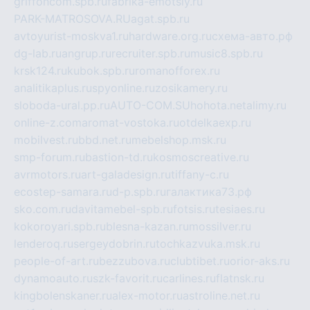
griffoncom.spb.ru
fabrika-emotsiy.ru
PARK-MATROSOVA.RU
agat.spb.ru
avtoyurist-moskva1.ru
hardware.org.ru
схема-авто.рф
dg-lab.ru
angrup.ru
recruiter.spb.ru
music8.spb.ru
krsk124.ru
kubok.spb.ru
romanofforex.ru
analitikaplus.ru
spyonline.ru
zosikamery.ru
sloboda-ural.pp.ru
AUTO-COM.SU
hohota.net
alimy.ru
online-z.com
aromat-vostoka.ru
otdelkaexp.ru
mobilvest.ru
bbd.net.ru
mebelshop.msk.ru
smp-forum.ru
bastion-td.ru
kosmoscreative.ru
avrmotors.ru
art-galadesign.ru
tiffany-c.ru
ecostep-samara.ru
d-p.spb.ru
галактика73.рф
sko.com.ru
davitamebel-spb.ru
fotsis.ru
tesiaes.ru
kokoroyari.spb.ru
blesna-kazan.ru
mossilver.ru
lenderoq.ru
sergeydobrin.ru
tochkazvuka.msk.ru
people-of-art.ru
bezzubova.ru
clubtibet.ru
orior-aks.ru
dynamoauto.ru
szk-favorit.ru
carlines.ru
flatnsk.ru
kingbolenskaner.ru
alex-motor.ru
astroline.net.ru