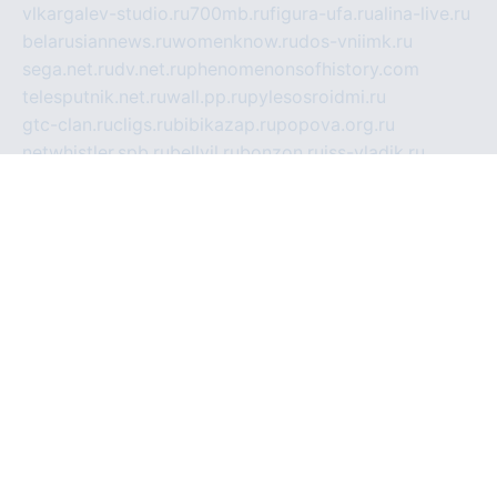
vlkargalev-studio.ru
700mb.ru
figura-ufa.ru
alina-live.ru
belarusiannews.ru
womenknow.ru
dos-vniimk.ru
sega.net.ru
dv.net.ru
phenomenonsofhistory.com
telesputnik.net.ru
wall.pp.ru
pylesosroidmi.ru
gtc-clan.ru
cligs.ru
bibikazap.ru
popova.org.ru
netwhistler.spb.ru
bellvil.ru
bonzon.ru
iss-vladik.ru
defiparis.net.ru
las-gryzas.ru
amku.ru
electednews.spb.ru
feather.org.ru
spar72.ru
tankiigri.ru
dominus.com.ru
ibtree.ru
sanykool.pp.ru
unixlib.org.ru
menatep.spb.ru
gartenterrassen.ru
printeka.ru
skvozilka.com.ru
parkovka-pub.ru
lovemobi.ru
art-ru.ru
emulatorz.com.ru
alucomp.com.ru
tatforum.com.ru
alternativa-profi.ru
dermakler.ru
artsurvey.ru
aredir.ru
khimspas.ru
centr-maxi.ru
2018r.ru
bort-stomer-defort.ru
professional2.ru
gibsons.ru
artselena.ru
art-pilot.ru
ingredient.spb.ru
npfpolimer.spb.ru
argentum.spb.ru
hom-edu.ru
af-num.ru
cashadvanceamericasev.org
trexp.spb.ru