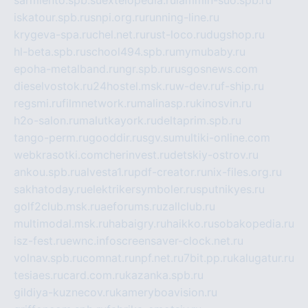
iskatour.spb.ru
snpi.org.ru
running-line.ru
krygeva-spa.ru
chel.net.ru
rust-loco.ru
dugshop.ru
hl-beta.spb.ru
school494.spb.ru
mymubaby.ru
epoha-metalband.ru
ngr.spb.ru
rusgosnews.com
dieselvostok.ru
24hostel.msk.ru
w-dev.ru
f-ship.ru
regsmi.ru
filmnetwork.ru
malinasp.ru
kinosvin.ru
h2o-salon.ru
malutkayork.ru
deltaprim.spb.ru
tango-perm.ru
gooddir.ru
sgv.su
multiki-online.com
webkrasotki.com
cherinvest.ru
detskiy-ostrov.ru
ankou.spb.ru
alvesta1.ru
pdf-creator.ru
nix-files.org.ru
sakhatoday.ru
elektrikersymboler.ru
sputnikyes.ru
golf2club.msk.ru
aeforums.ru
zallclub.ru
multimodal.msk.ru
habaigry.ru
haikko.ru
sobakopedia.ru
isz-fest.ru
ewnc.info
screensaver-clock.net.ru
volnav.spb.ru
comnat.ru
npf.net.ru
7bit.pp.ru
kalugatur.ru
tesiaes.ru
card.com.ru
kazanka.spb.ru
gildiya-kuznecov.ru
kameryboavision.ru