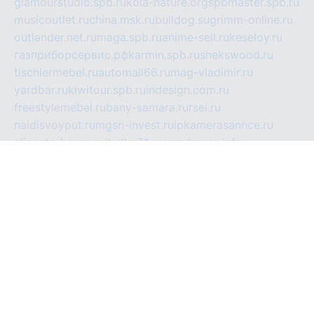
glamourstudio.spb.ru
kola-nature.org
spbmaster.spb.ru
musicoutlet.ru
china.msk.ru
bulldog.su
grimm-online.ru
outlander.net.ru
maga.spb.ru
anime-sell.ru
keseloy.ru
газприборсервис.рф
karmin.spb.ru
shekswood.ru
tischlermebel.ru
automall66.ru
mag-vladimir.ru
yardbar.ru
kiwitour.spb.ru
indesign.com.ru
freestylemebel.ru
bany-samara.ru
rsei.ru
naidisvoyput.ru
mgsn-invest.ru
ipkamerasannce.ru
alicante-house.ru
ibelka74.ru
cozyhouse.info
vlkargalev-studio.ru
700mb.ru
figura-ufa.ru
alina-live.ru
belarusiannews.ru
womenknow.ru
dos-vniimk.ru
sega.net.ru
dv.net.ru
phenomenonsofhistory.com
telesputnik.net.ru
wall.pp.ru
pylesosroidmi.ru
gtc-clan.ru
cligs.ru
bibikazap.ru
popova.org.ru
netwhistler.spb.ru
bellvil.ru
bonzon.ru
iss-vladik.ru
defiparis.net.ru
las-gryzas.ru
amku.ru
electednews.spb.ru
feather.org.ru
spar72.ru
tankiigri.ru
dominus.com.ru
ibtree.ru
sanykool.pp.ru
unixlib.org.ru