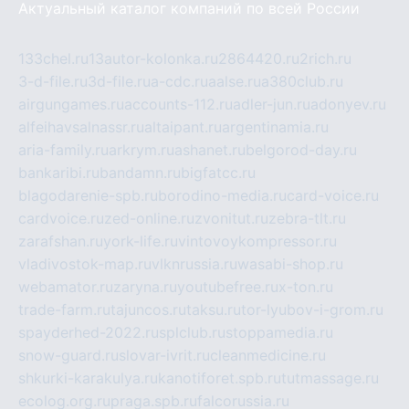
Актуальный каталог компаний по всей России
133chel.ru
13autor-kolonka.ru
2864420.ru
2rich.ru
3-d-file.ru
3d-file.ru
a-cdc.ru
aalse.ru
a380club.ru
airgungames.ru
accounts-112.ru
adler-jun.ru
adonyev.ru
alfeihavsalnassr.ru
altaipant.ru
argentinamia.ru
aria-family.ru
arkrym.ru
ashanet.ru
belgorod-day.ru
bankaribi.ru
bandamn.ru
bigfatcc.ru
blagodarenie-spb.ru
borodino-media.ru
card-voice.ru
cardvoice.ru
zed-online.ru
zvonitut.ru
zebra-tlt.ru
zarafshan.ru
york-life.ru
vintovoykompressor.ru
vladivostok-map.ru
vlknrussia.ru
wasabi-shop.ru
webamator.ru
zaryna.ru
youtubefree.ru
x-ton.ru
trade-farm.ru
tajuncos.ru
taksu.ru
tor-lyubov-i-grom.ru
spayderhed-2022.ru
splclub.ru
stoppamedia.ru
snow-guard.ru
slovar-ivrit.ru
cleanmedicine.ru
shkurki-karakulya.ru
kanotiforet.spb.ru
tutmassage.ru
ecolog.org.ru
praga.spb.ru
falcorussia.ru