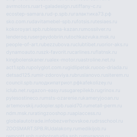
avrmotors.ru
art-galadesign.ru
tiffany-c.ru
ecostep-samara.ru
d-p.spb.ru
галактика73.рф
sko.com.ru
davitamebel-spb.ru
fotsis.ru
tesiaes.ru
kokoroyari.spb.ru
blesna-kazan.ru
mossilver.ru
lenderoq.ru
sergeydobrin.ru
tochkazvuka.msk.ru
people-of-art.ru
bezzubova.ru
clubtibet.ru
orior-aks.ru
dynamoauto.ru
szk-favorit.ru
carlines.ru
flatnsk.ru
kingbolenskaner.ru
alex-motor.ru
astroline.net.ru
act1.spb.ru
polyglot.com.ru
gidlipetsk.ru
ooo-driada.ru
detsad125.ru
mir-zdoroviya.ru
bruslanovo.ru
siterem.ru
council.spb.ru
лодкипатриот.рф
kafekolizey.ru
iclub.net.ru
gazon-easy.ru
sugarepilekb.ru
grinox.ru
pylesostineco.ru
msts-ozarenie.ru
kameryjooan.ru
artemovskij.ru
dopler.spb.ru
aid70.ru
metall-perm.ru
ndm.msk.ru
ratingzooshop.ru
apiaccess.ru
globalautotrade.info
bezverhovskoe.ru
drsschool.ru
ZOOSMART.SPB.RU
dalakony.ru
medikijob.ru
remontt.spb.ru
photostudia.spb.ru
myragon.ru