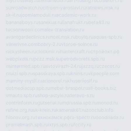
mycrossway.ru
temamedia.ru
art-fusing.ru
cbslefort.ru
sunroadwatch.ru
citroen-yaroslavl.ru
ratnews.msk.ru
sk-if.ru
joomlamoduli.ru
academic-work.ru
bananaboys.ru
sanekua.ru
lianafrukt.ru
beta43.ru
tucsonwoori.com
alex-translation.ru
avantgardeclinics.ru
noel.msk.ru
buylq.ru
aquas-spb.ru
vilnerivne.com
bobry-2.ru
vtoroe-solnce.ru
nickysheen.ru
clockmir.ru
huntercraft.ru
стройокт.рф
webpixels.ru
pczz.msk.su
petrodvorets.spb.ru
nsintermed.spb.ru
avtovirazh-24.ru
jazzq.ru
czecot.ru
cruizi.spb.ru
spasskaya.spb.ru
kniris.ru
vkpeople.com
maminy-mysli.ru
arionorel.ru
khuseniosif.ru
dotmediacup.spb.ru
mebel-tiraspol.ru
all-books.biz
vmauto.spb.ru
shop-astyle.ru
derevo-s.ru
contrinform.ru
gutserial.ru
mdrussia.spb.ru
monod.ru
refine.org.ru
uk-krein.ru
kamensk61.ru
zooclub.info
filonov.org.ru
технокамск.рф
ra-spectr.ru
ooodriada.ru
promelmash.spb.ru
ixtys.spb.ru
fccity.ru