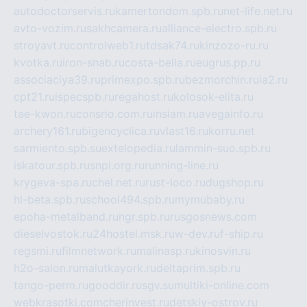
autodoctorservis.ru
kamertondom.spb.ru
net-life.net.ru
avto-vozim.ru
sakhcamera.ru
alliance-electro.spb.ru
stroyavt.ru
controlweb1.ru
tdsak74.ru
kinzozo-ru.ru
kvotka.ru
iron-snab.ru
costa-bella.ru
eugrus.pp.ru
associaciya39.ru
primexpo.spb.ru
bezmorchin.ru
ia2.ru
cpt21.ru
ispecspb.ru
regahost.ru
kolosok-elita.ru
tae-kwon.ru
consrio.com.ru
insiam.ru
avegainfo.ru
archery161.ru
bigencyclica.ru
vlast16.ru
korru.net
sarmiento.spb.su
extelopedia.ru
lammin-suo.spb.ru
iskatour.spb.ru
snpi.org.ru
running-line.ru
krygeva-spa.ru
chel.net.ru
rust-loco.ru
dugshop.ru
hl-beta.spb.ru
school494.spb.ru
mymubaby.ru
epoha-metalband.ru
ngr.spb.ru
rusgosnews.com
dieselvostok.ru
24hostel.msk.ru
w-dev.ru
f-ship.ru
regsmi.ru
filmnetwork.ru
malinasp.ru
kinosvin.ru
h2o-salon.ru
malutkayork.ru
deltaprim.spb.ru
tango-perm.ru
gooddir.ru
sgv.su
multiki-online.com
webkrasotki.com
cherinvest.ru
detskiy-ostrov.ru