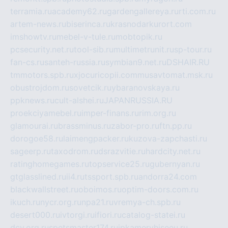
terramia.ru
academy62.ru
gardengallereya.ru
rti.com.ru
artem-news.ru
biserinca.ru
krasnodarkurort.com
imshowtv.ru
mebel-v-tule.ru
mobtopik.ru
pcsecurity.net.ru
tool-sib.ru
multimetrunit.ru
sp-tour.ru
fan-cs.ru
santeh-russia.ru
symbian9.net.ru
DSHAIR.RU
tmmotors.spb.ru
xjocuricopii.com
musavtomat.msk.ru
obustrojdom.ru
sovetcik.ru
ybaranovskaya.ru
ppknews.ru
cult-alshei.ru
JAPANRUSSIA.RU
proekciyamebel.ru
imper-finans.ru
rim.org.ru
glamourai.ru
brassminus.ru
zabor-pro.ru
ftn.pp.ru
dorogoe58.ru
laimengpacker.ru
kuzova-zapchasti.ru
sageerp.ru
taxodrom.ru
dsrazvitie.ru
hardcity.net.ru
ratinghomegames.ru
topservice25.ru
gubernyan.ru
gtglasslined.ru
ii4.ru
tssport.spb.ru
andorra24.com
blackwallstreet.ru
oboimos.ru
optim-doors.com.ru
ikuch.ru
nycr.org.ru
npa21.ru
vremya-ch.spb.ru
desert000.ru
ivtorgi.ru
ifiori.ru
catalog-statei.ru
dcv.org.ru
spetsmaster174.ru
ipkameryhiseeu.ru