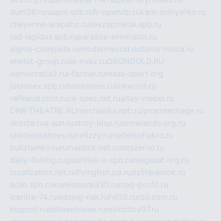
dum26.ru
ruspol.spb.ru
fr-opendp.ru
kam-solnyshko.ru
cheyenne-arapaho.ru
sevzapmetal.spb.ru
ted-lapidus.spb.ru
parasite-eliminator.ru
sigma-complete.ru
modernworld.ru
dama-moda.ru
eholot-group.ru
sk-nvkz.ru
DRONGOLD.RU
democratia2.ru
i-farmer.ru
mass-sport.org
jablonex.spb.ru
bookmess.ru
linkword.ru
refineua.com.ru
cs-spec.net.ru
altay-mebel.ru
DNK-THEATRE.RU
mechaniks.spb.ru
ipcamtechage.ru
skosta.ru
a-sun.ru
stroy-ldsp.ru
snowlands.org.ru
childrensshoes.ru
mrlizzy.ru
mebelsofiakrd.ru
bulizhenko.ru
rumantick.net.ru
mtszerno.ru
daily-fishing.ru
glushiteli-v-spb.ru
megasat.org.ru
localization.net.ru
flyingfish.pp.ru
ds5teremok.ru
aclib.spb.ru
komissionka30.ru
mag-profit.ru
icentre-74.ru
leasing-nsk.ru
hd39.ru
rcd.com.ru
bioprot.ru
deltaextreme.ru
mirkotlov07.ru