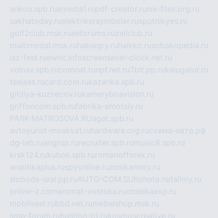
ankou.spb.ru
alvesta1.ru
pdf-creator.ru
nix-files.org.ru
sakhatoday.ru
elektrikersymboler.ru
sputnikyes.ru
golf2club.msk.ru
aeforums.ru
zallclub.ru
multimodal.msk.ru
habaigry.ru
haikko.ru
sobakopedia.ru
isz-fest.ru
ewnc.info
screensaver-clock.net.ru
volnav.spb.ru
comnat.ru
npf.net.ru
7bit.pp.ru
kalugatur.ru
tesiaes.ru
card.com.ru
kazanka.spb.ru
gildiya-kuznecov.ru
kameryboavision.ru
griffoncom.spb.ru
fabrika-emotsiy.ru
PARK-MATROSOVA.RU
agat.spb.ru
avtoyurist-moskva1.ru
hardware.org.ru
схема-авто.рф
dg-lab.ru
angrup.ru
recruiter.spb.ru
music8.spb.ru
krsk124.ru
kubok.spb.ru
romanofforex.ru
analitikaplus.ru
spyonline.ru
zosikamery.ru
sloboda-ural.pp.ru
AUTO-COM.SU
hohota.net
alimy.ru
online-z.com
aromat-vostoka.ru
otdelkaexp.ru
mobilvest.ru
bbd.net.ru
mebelshop.msk.ru
smp-forum.ru
bastion-td.ru
kosmoscreative.ru