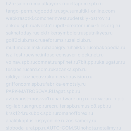
h2o-salon.ru
malutkayork.ru
deltaprim.spb.ru
tango-perm.ru
gooddir.ru
sgv.su
multiki-online.com
webkrasotki.com
cherinvest.ru
detskiy-ostrov.ru
ankou.spb.ru
alvesta1.ru
pdf-creator.ru
nix-files.org.ru
sakhatoday.ru
elektrikersymboler.ru
sputnikyes.ru
golf2club.msk.ru
aeforums.ru
zallclub.ru
multimodal.msk.ru
habaigry.ru
haikko.ru
sobakopedia.ru
isz-fest.ru
ewnc.info
screensaver-clock.net.ru
volnav.spb.ru
comnat.ru
npf.net.ru
7bit.pp.ru
kalugatur.ru
tesiaes.ru
card.com.ru
kazanka.spb.ru
gildiya-kuznecov.ru
kameryboavision.ru
griffoncom.spb.ru
fabrika-emotsiy.ru
PARK-MATROSOVA.RU
agat.spb.ru
avtoyurist-moskva1.ru
hardware.org.ru
схема-авто.рф
dg-lab.ru
angrup.ru
recruiter.spb.ru
music8.spb.ru
krsk124.ru
kubok.spb.ru
romanofforex.ru
analitikaplus.ru
spyonline.ru
zosikamery.ru
sloboda-ural.pp.ru
AUTO-COM.SU
hohota.net
alimy.ru