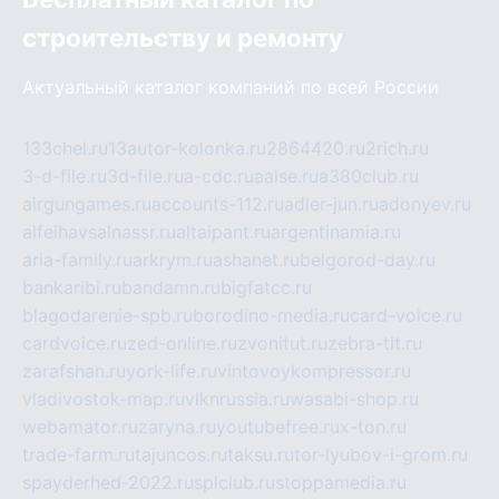
строительству и ремонту
Актуальный каталог компаний по всей России
133chel.ru
13autor-kolonka.ru
2864420.ru
2rich.ru
3-d-file.ru
3d-file.ru
a-cdc.ru
aalse.ru
a380club.ru
airgungames.ru
accounts-112.ru
adler-jun.ru
adonyev.ru
alfeihavsalnassr.ru
altaipant.ru
argentinamia.ru
aria-family.ru
arkrym.ru
ashanet.ru
belgorod-day.ru
bankaribi.ru
bandamn.ru
bigfatcc.ru
blagodarenie-spb.ru
borodino-media.ru
card-voice.ru
cardvoice.ru
zed-online.ru
zvonitut.ru
zebra-tlt.ru
zarafshan.ru
york-life.ru
vintovoykompressor.ru
vladivostok-map.ru
vlknrussia.ru
wasabi-shop.ru
webamator.ru
zaryna.ru
youtubefree.ru
x-ton.ru
trade-farm.ru
tajuncos.ru
taksu.ru
tor-lyubov-i-grom.ru
spayderhed-2022.ru
splclub.ru
stoppamedia.ru