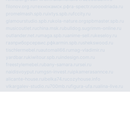
filonov.org.ru
технокамск.рф
ra-spectr.ru
ooodriada.ru
promelmash.spb.ru
ixtys.spb.ru
fccity.ru
glamourstudio.spb.ru
kola-nature.org
spbmaster.spb.ru
musicoutlet.ru
china.msk.ru
bulldog.su
grimm-online.ru
outlander.net.ru
maga.spb.ru
anime-sell.ru
keseloy.ru
газприборсервис.рф
karmin.spb.ru
shekswood.ru
tischlermebel.ru
automall66.ru
mag-vladimir.ru
yardbar.ru
kiwitour.spb.ru
indesign.com.ru
freestylemebel.ru
bany-samara.ru
rsei.ru
naidisvoyput.ru
mgsn-invest.ru
ipkamerasannce.ru
alicante-house.ru
ibelka74.ru
cozyhouse.info
vlkargalev-studio.ru
700mb.ru
figura-ufa.ru
alina-live.ru
belarusiannews.ru
womenknow.ru
dos-vniimk.ru
sega.net.ru
dv.net.ru
phenomenonsofhistory.com
telesputnik.net.ru
wall.pp.ru
pylesosroidmi.ru
gtc-clan.ru
cligs.ru
bibikazap.ru
popova.org.ru
netwhistler.spb.ru
bellvil.ru
bonzon.ru
iss-vladik.ru
defiparis.net.ru
las-gryzas.ru
amku.ru