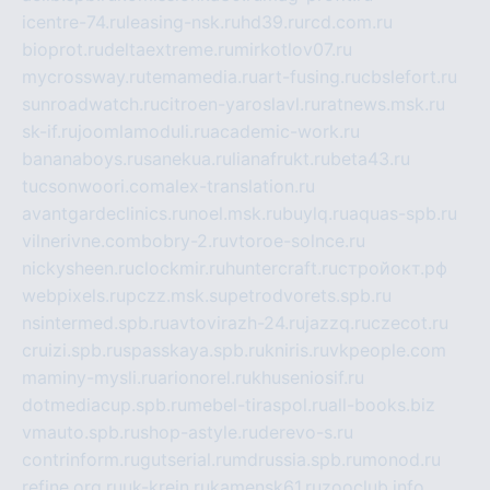
icentre-74.ru
leasing-nsk.ru
hd39.ru
rcd.com.ru
bioprot.ru
deltaextreme.ru
mirkotlov07.ru
mycrossway.ru
temamedia.ru
art-fusing.ru
cbslefort.ru
sunroadwatch.ru
citroen-yaroslavl.ru
ratnews.msk.ru
sk-if.ru
joomlamoduli.ru
academic-work.ru
bananaboys.ru
sanekua.ru
lianafrukt.ru
beta43.ru
tucsonwoori.com
alex-translation.ru
avantgardeclinics.ru
noel.msk.ru
buylq.ru
aquas-spb.ru
vilnerivne.com
bobry-2.ru
vtoroe-solnce.ru
nickysheen.ru
clockmir.ru
huntercraft.ru
стройокт.рф
webpixels.ru
pczz.msk.su
petrodvorets.spb.ru
nsintermed.spb.ru
avtovirazh-24.ru
jazzq.ru
czecot.ru
cruizi.spb.ru
spasskaya.spb.ru
kniris.ru
vkpeople.com
maminy-mysli.ru
arionorel.ru
khuseniosif.ru
dotmediacup.spb.ru
mebel-tiraspol.ru
all-books.biz
vmauto.spb.ru
shop-astyle.ru
derevo-s.ru
contrinform.ru
gutserial.ru
mdrussia.spb.ru
monod.ru
refine.org.ru
uk-krein.ru
kamensk61.ru
zooclub.info