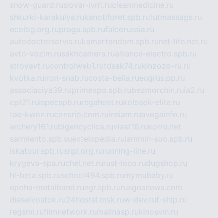
snow-guard.ru
slovar-ivrit.ru
cleanmedicine.ru
shkurki-karakulya.ru
kanotiforet.spb.ru
tutmassage.ru
ecolog.org.ru
praga.spb.ru
falcorussia.ru
autodoctorservis.ru
kamertondom.spb.ru
net-life.net.ru
avto-vozim.ru
sakhcamera.ru
alliance-electro.spb.ru
stroyavt.ru
controlweb1.ru
tdsak74.ru
kinzozo-ru.ru
kvotka.ru
iron-snab.ru
costa-bella.ru
eugrus.pp.ru
associaciya39.ru
primexpo.spb.ru
bezmorchin.ru
ia2.ru
cpt21.ru
ispecspb.ru
regahost.ru
kolosok-elita.ru
tae-kwon.ru
consrio.com.ru
insiam.ru
avegainfo.ru
archery161.ru
bigencyclica.ru
vlast16.ru
korru.net
sarmiento.spb.su
extelopedia.ru
lammin-suo.spb.ru
iskatour.spb.ru
snpi.org.ru
running-line.ru
krygeva-spa.ru
chel.net.ru
rust-loco.ru
dugshop.ru
hl-beta.spb.ru
school494.spb.ru
mymubaby.ru
epoha-metalband.ru
ngr.spb.ru
rusgosnews.com
dieselvostok.ru
24hostel.msk.ru
w-dev.ru
f-ship.ru
regsmi.ru
filmnetwork.ru
malinasp.ru
kinosvin.ru