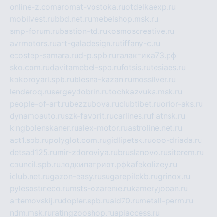
online-z.com
aromat-vostoka.ru
otdelkaexp.ru
mobilvest.ru
bbd.net.ru
mebelshop.msk.ru
smp-forum.ru
bastion-td.ru
kosmoscreative.ru
avrmotors.ru
art-galadesign.ru
tiffany-c.ru
ecostep-samara.ru
d-p.spb.ru
галактика73.рф
sko.com.ru
davitamebel-spb.ru
fotsis.ru
tesiaes.ru
kokoroyari.spb.ru
blesna-kazan.ru
mossilver.ru
lenderoq.ru
sergeydobrin.ru
tochkazvuka.msk.ru
people-of-art.ru
bezzubova.ru
clubtibet.ru
orior-aks.ru
dynamoauto.ru
szk-favorit.ru
carlines.ru
flatnsk.ru
kingbolenskaner.ru
alex-motor.ru
astroline.net.ru
act1.spb.ru
polyglot.com.ru
gidlipetsk.ru
ooo-driada.ru
detsad125.ru
mir-zdoroviya.ru
bruslanovo.ru
siterem.ru
council.spb.ru
лодкипатриот.рф
kafekolizey.ru
iclub.net.ru
gazon-easy.ru
sugarepilekb.ru
grinox.ru
pylesostineco.ru
msts-ozarenie.ru
kameryjooan.ru
artemovskij.ru
dopler.spb.ru
aid70.ru
metall-perm.ru
ndm.msk.ru
ratingzooshop.ru
apiaccess.ru