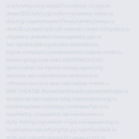
ikuch.ru
nycr.org.ru
npa21.ru
vremya-ch.spb.ru
desert000.ru
ivtorgi.ru
ifiori.ru
catalog-statei.ru
dcv.org.ru
spetsmaster174.ru
ipkameryhiseeu.ru
dum26.ru
ruspol.spb.ru
fr-opendp.ru
kam-solnyshko.ru
cheyenne-arapaho.ru
sevzapmetal.spb.ru
ted-lapidus.spb.ru
parasite-eliminator.ru
sigma-complete.ru
modernworld.ru
dama-moda.ru
eholot-group.ru
sk-nvkz.ru
DRONGOLD.RU
democratia2.ru
i-farmer.ru
mass-sport.org
jablonex.spb.ru
bookmess.ru
linkword.ru
refineua.com.ru
cs-spec.net.ru
altay-mebel.ru
DNK-THEATRE.RU
mechaniks.spb.ru
ipcamtechage.ru
skosta.ru
a-sun.ru
stroy-ldsp.ru
snowlands.org.ru
childrensshoes.ru
mrlizzy.ru
mebelsofiakrd.ru
bulizhenko.ru
rumantick.net.ru
mtszerno.ru
daily-fishing.ru
glushiteli-v-spb.ru
megasat.org.ru
localization.net.ru
flyingfish.pp.ru
ds5teremok.ru
aclib.spb.ru
komissionka30.ru
mag-profit.ru