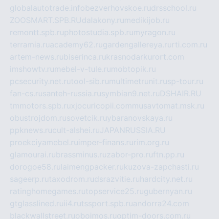
globalautotrade.info
bezverhovskoe.ru
drsschool.ru
ZOOSMART.SPB.RU
dalakony.ru
medikijob.ru
remontt.spb.ru
photostudia.spb.ru
myragon.ru
terramia.ru
academy62.ru
gardengallereya.ru
rti.com.ru
artem-news.ru
biserinca.ru
krasnodarkurort.com
imshowtv.ru
mebel-v-tule.ru
mobtopik.ru
pcsecurity.net.ru
tool-sib.ru
multimetrunit.ru
sp-tour.ru
fan-cs.ru
santeh-russia.ru
symbian9.net.ru
DSHAIR.RU
tmmotors.spb.ru
xjocuricopii.com
musavtomat.msk.ru
obustrojdom.ru
sovetcik.ru
ybaranovskaya.ru
ppknews.ru
cult-alshei.ru
JAPANRUSSIA.RU
proekciyamebel.ru
imper-finans.ru
rim.org.ru
glamourai.ru
brassminus.ru
zabor-pro.ru
ftn.pp.ru
dorogoe58.ru
laimengpacker.ru
kuzova-zapchasti.ru
sageerp.ru
taxodrom.ru
dsrazvitie.ru
hardcity.net.ru
ratinghomegames.ru
topservice25.ru
gubernyan.ru
gtglasslined.ru
ii4.ru
tssport.spb.ru
andorra24.com
blackwallstreet.ru
oboimos.ru
optim-doors.com.ru