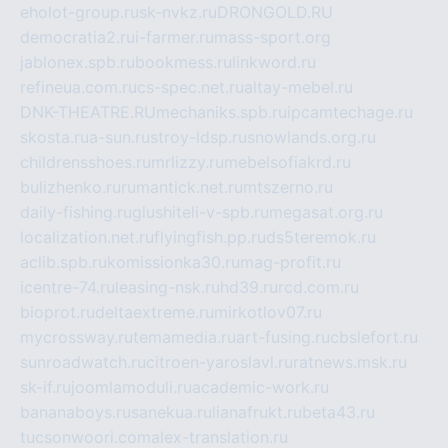
eholot-group.ru
sk-nvkz.ru
DRONGOLD.RU
democratia2.ru
i-farmer.ru
mass-sport.org
jablonex.spb.ru
bookmess.ru
linkword.ru
refineua.com.ru
cs-spec.net.ru
altay-mebel.ru
DNK-THEATRE.RU
mechaniks.spb.ru
ipcamtechage.ru
skosta.ru
a-sun.ru
stroy-ldsp.ru
snowlands.org.ru
childrensshoes.ru
mrlizzy.ru
mebelsofiakrd.ru
bulizhenko.ru
rumantick.net.ru
mtszerno.ru
daily-fishing.ru
glushiteli-v-spb.ru
megasat.org.ru
localization.net.ru
flyingfish.pp.ru
ds5teremok.ru
aclib.spb.ru
komissionka30.ru
mag-profit.ru
icentre-74.ru
leasing-nsk.ru
hd39.ru
rcd.com.ru
bioprot.ru
deltaextreme.ru
mirkotlov07.ru
mycrossway.ru
temamedia.ru
art-fusing.ru
cbslefort.ru
sunroadwatch.ru
citroen-yaroslavl.ru
ratnews.msk.ru
sk-if.ru
joomlamoduli.ru
academic-work.ru
bananaboys.ru
sanekua.ru
lianafrukt.ru
beta43.ru
tucsonwoori.com
alex-translation.ru