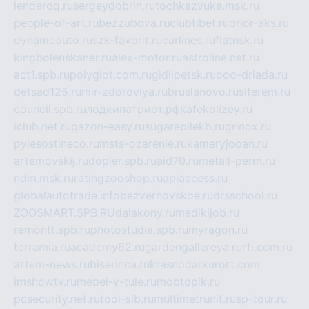
lenderoq.ru
sergeydobrin.ru
tochkazvuka.msk.ru
people-of-art.ru
bezzubova.ru
clubtibet.ru
orior-aks.ru
dynamoauto.ru
szk-favorit.ru
carlines.ru
flatnsk.ru
kingbolenskaner.ru
alex-motor.ru
astroline.net.ru
act1.spb.ru
polyglot.com.ru
gidlipetsk.ru
ooo-driada.ru
detsad125.ru
mir-zdoroviya.ru
bruslanovo.ru
siterem.ru
council.spb.ru
лодкипатриот.рф
kafekolizey.ru
iclub.net.ru
gazon-easy.ru
sugarepilekb.ru
grinox.ru
pylesostineco.ru
msts-ozarenie.ru
kameryjooan.ru
artemovskij.ru
dopler.spb.ru
aid70.ru
metall-perm.ru
ndm.msk.ru
ratingzooshop.ru
apiaccess.ru
globalautotrade.info
bezverhovskoe.ru
drsschool.ru
ZOOSMART.SPB.RU
dalakony.ru
medikijob.ru
remontt.spb.ru
photostudia.spb.ru
myragon.ru
terramia.ru
academy62.ru
gardengallereya.ru
rti.com.ru
artem-news.ru
biserinca.ru
krasnodarkurort.com
imshowtv.ru
mebel-v-tule.ru
mobtopik.ru
pcsecurity.net.ru
tool-sib.ru
multimetrunit.ru
sp-tour.ru