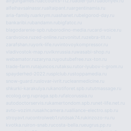
airgungames.ru
accounts-112.ru
adler-jun.ru
adonyev.ru
alfeihavsalnassr.ru
altaipant.ru
argentinamia.ru
aria-family.ru
arkrym.ru
ashanet.ru
belgorod-day.ru
bankaribi.ru
bandamn.ru
bigfatcc.ru
blagodarenie-spb.ru
borodino-media.ru
card-voice.ru
cardvoice.ru
zed-online.ru
zvonitut.ru
zebra-tlt.ru
zarafshan.ru
york-life.ru
vintovoykompressor.ru
vladivostok-map.ru
vlknrussia.ru
wasabi-shop.ru
webamator.ru
zaryna.ru
youtubefree.ru
x-ton.ru
trade-farm.ru
tajuncos.ru
taksu.ru
tor-lyubov-i-grom.ru
spayderhed-2022.ru
splclub.ru
stoppamedia.ru
snow-guard.ru
slovar-ivrit.ru
cleanmedicine.ru
shkurki-karakulya.ru
kanotiforet.spb.ru
tutmassage.ru
ecolog.org.ru
praga.spb.ru
falcorussia.ru
autodoctorservis.ru
kamertondom.spb.ru
net-life.net.ru
avto-vozim.ru
sakhcamera.ru
alliance-electro.spb.ru
stroyavt.ru
controlweb1.ru
tdsak74.ru
kinzozo-ru.ru
kvotka.ru
iron-snab.ru
costa-bella.ru
eugrus.pp.ru