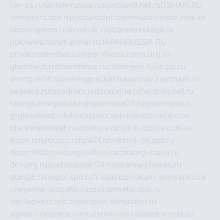
fan-cs.ru
santeh-russia.ru
symbian9.net.ru
DSHAIR.RU
tmmotors.spb.ru
xjocuricopii.com
musavtomat.msk.ru
obustrojdom.ru
sovetcik.ru
ybaranovskaya.ru
ppknews.ru
cult-alshei.ru
JAPANRUSSIA.RU
proekciyamebel.ru
imper-finans.ru
rim.org.ru
glamourai.ru
brassminus.ru
zabor-pro.ru
ftn.pp.ru
dorogoe58.ru
laimengpacker.ru
kuzova-zapchasti.ru
sageerp.ru
taxodrom.ru
dsrazvitie.ru
hardcity.net.ru
ratinghomegames.ru
topservice25.ru
gubernyan.ru
gtglasslined.ru
ii4.ru
tssport.spb.ru
andorra24.com
blackwallstreet.ru
oboimos.ru
optim-doors.com.ru
ikuch.ru
nycr.org.ru
npa21.ru
vremya-ch.spb.ru
desert000.ru
ivtorgi.ru
ifiori.ru
catalog-statei.ru
dcv.org.ru
spetsmaster174.ru
ipkameryhiseeu.ru
dum26.ru
ruspol.spb.ru
fr-opendp.ru
kam-solnyshko.ru
cheyenne-arapaho.ru
sevzapmetal.spb.ru
ted-lapidus.spb.ru
parasite-eliminator.ru
sigma-complete.ru
modernworld.ru
dama-moda.ru