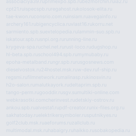
associaciya39.ru
primexpo.spb.ru
bezmorchin.ru
ia2.ru
cpt21.ru
ispecspb.ru
regahost.ru
kolosok-elita.ru
tae-kwon.ru
consrio.com.ru
insiam.ru
avegainfo.ru
archery161.ru
bigencyclica.ru
vlast16.ru
korru.net
sarmiento.spb.su
extelopedia.ru
lammin-suo.spb.ru
iskatour.spb.ru
snpi.org.ru
running-line.ru
krygeva-spa.ru
chel.net.ru
rust-loco.ru
dugshop.ru
hl-beta.spb.ru
school494.spb.ru
mymubaby.ru
epoha-metalband.ru
ngr.spb.ru
rusgosnews.com
dieselvostok.ru
24hostel.msk.ru
w-dev.ru
f-ship.ru
regsmi.ru
filmnetwork.ru
malinasp.ru
kinosvin.ru
h2o-salon.ru
malutkayork.ru
deltaprim.spb.ru
tango-perm.ru
gooddir.ru
sgv.su
multiki-online.com
webkrasotki.com
cherinvest.ru
detskiy-ostrov.ru
ankou.spb.ru
alvesta1.ru
pdf-creator.ru
nix-files.org.ru
sakhatoday.ru
elektrikersymboler.ru
sputnikyes.ru
golf2club.msk.ru
aeforums.ru
zallclub.ru
multimodal.msk.ru
habaigry.ru
haikko.ru
sobakopedia.ru