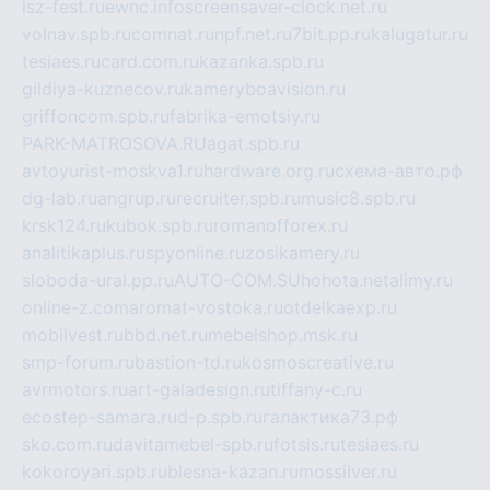
isz-fest.ru
ewnc.info
screensaver-clock.net.ru
volnav.spb.ru
comnat.ru
npf.net.ru
7bit.pp.ru
kalugatur.ru
tesiaes.ru
card.com.ru
kazanka.spb.ru
gildiya-kuznecov.ru
kameryboavision.ru
griffoncom.spb.ru
fabrika-emotsiy.ru
PARK-MATROSOVA.RU
agat.spb.ru
avtoyurist-moskva1.ru
hardware.org.ru
схема-авто.рф
dg-lab.ru
angrup.ru
recruiter.spb.ru
music8.spb.ru
krsk124.ru
kubok.spb.ru
romanofforex.ru
analitikaplus.ru
spyonline.ru
zosikamery.ru
sloboda-ural.pp.ru
AUTO-COM.SU
hohota.net
alimy.ru
online-z.com
aromat-vostoka.ru
otdelkaexp.ru
mobilvest.ru
bbd.net.ru
mebelshop.msk.ru
smp-forum.ru
bastion-td.ru
kosmoscreative.ru
avrmotors.ru
art-galadesign.ru
tiffany-c.ru
ecostep-samara.ru
d-p.spb.ru
галактика73.рф
sko.com.ru
davitamebel-spb.ru
fotsis.ru
tesiaes.ru
kokoroyari.spb.ru
blesna-kazan.ru
mossilver.ru