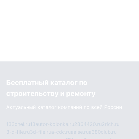
Бесплатный каталог по
строительству и ремонту
Актуальный каталог компаний по всей России
133chel.ru
13autor-kolonka.ru
2864420.ru
2rich.ru
3-d-file.ru
3d-file.ru
a-cdc.ru
aalse.ru
a380club.ru