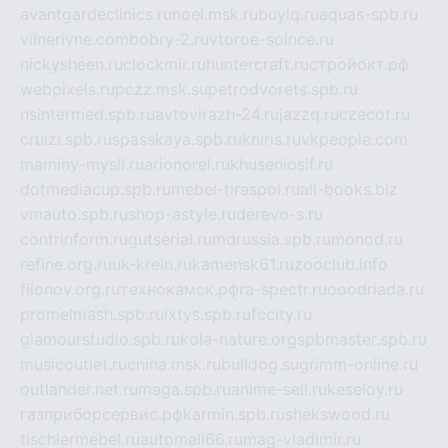
avantgardeclinics.ru
noel.msk.ru
buylq.ru
aquas-spb.ru
vilnerivne.com
bobry-2.ru
vtoroe-solnce.ru
nickysheen.ru
clockmir.ru
huntercraft.ru
стройокт.рф
webpixels.ru
pczz.msk.su
petrodvorets.spb.ru
nsintermed.spb.ru
avtovirazh-24.ru
jazzq.ru
czecot.ru
cruizi.spb.ru
spasskaya.spb.ru
kniris.ru
vkpeople.com
maminy-mysli.ru
arionorel.ru
khuseniosif.ru
dotmediacup.spb.ru
mebel-tiraspol.ru
all-books.biz
vmauto.spb.ru
shop-astyle.ru
derevo-s.ru
contrinform.ru
gutserial.ru
mdrussia.spb.ru
monod.ru
refine.org.ru
uk-krein.ru
kamensk61.ru
zooclub.info
filonov.org.ru
технокамск.рф
ra-spectr.ru
ooodriada.ru
promelmash.spb.ru
ixtys.spb.ru
fccity.ru
glamourstudio.spb.ru
kola-nature.org
spbmaster.spb.ru
musicoutlet.ru
china.msk.ru
bulldog.su
grimm-online.ru
outlander.net.ru
maga.spb.ru
anime-sell.ru
keseloy.ru
газприборсервис.рф
karmin.spb.ru
shekswood.ru
tischlermebel.ru
automall66.ru
mag-vladimir.ru