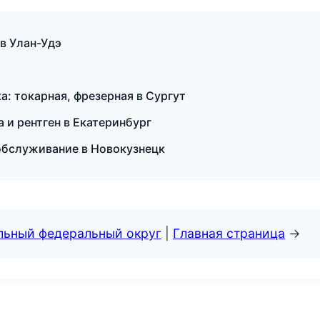
 в Улан-Удэ
а: токарная, фрезерная в Сургут
а и рентген в Екатеринбург
обслуживание в Новокузнецк
альный федеральный округ
|
Главная страница
→