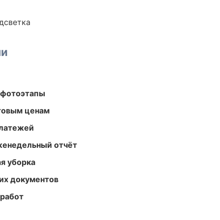
одсветка
ми
 фотоэтапы
птовым ценам
платежей
женедельный отчёт
ая уборка
их документов
 работ