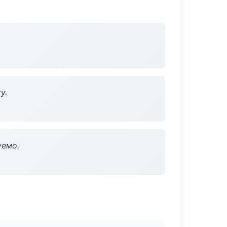
у.
уемо.