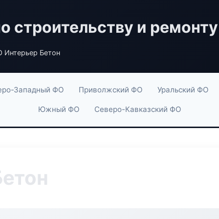
по строительству и ремонту
 Интерьер Бетон
еро-Западный ФО
Приволжский ФО
Уральский ФО
Южный ФО
Северо-Кавказский ФО
Бетон