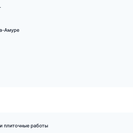
г
а-Амуре
 и плиточные работы