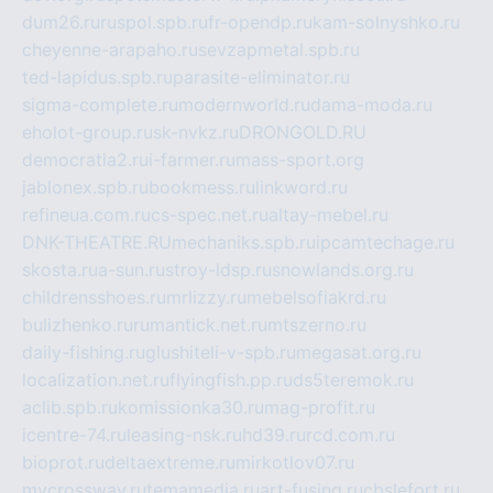
dum26.ru
ruspol.spb.ru
fr-opendp.ru
kam-solnyshko.ru
cheyenne-arapaho.ru
sevzapmetal.spb.ru
ted-lapidus.spb.ru
parasite-eliminator.ru
sigma-complete.ru
modernworld.ru
dama-moda.ru
eholot-group.ru
sk-nvkz.ru
DRONGOLD.RU
democratia2.ru
i-farmer.ru
mass-sport.org
jablonex.spb.ru
bookmess.ru
linkword.ru
refineua.com.ru
cs-spec.net.ru
altay-mebel.ru
DNK-THEATRE.RU
mechaniks.spb.ru
ipcamtechage.ru
skosta.ru
a-sun.ru
stroy-ldsp.ru
snowlands.org.ru
childrensshoes.ru
mrlizzy.ru
mebelsofiakrd.ru
bulizhenko.ru
rumantick.net.ru
mtszerno.ru
daily-fishing.ru
glushiteli-v-spb.ru
megasat.org.ru
localization.net.ru
flyingfish.pp.ru
ds5teremok.ru
aclib.spb.ru
komissionka30.ru
mag-profit.ru
icentre-74.ru
leasing-nsk.ru
hd39.ru
rcd.com.ru
bioprot.ru
deltaextreme.ru
mirkotlov07.ru
mycrossway.ru
temamedia.ru
art-fusing.ru
cbslefort.ru