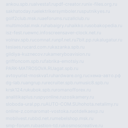
ankou.spb.ru
alvesta1.ru
pdf-creator.ru
nix-files.org.ru
sakhatoday.ru
elektrikersymboler.ru
sputnikyes.ru
golf2club.msk.ru
aeforums.ru
zallclub.ru
multimodal.msk.ru
habaigry.ru
haikko.ru
sobakopedia.ru
isz-fest.ru
ewnc.info
screensaver-clock.net.ru
volnav.spb.ru
comnat.ru
npf.net.ru
7bit.pp.ru
kalugatur.ru
tesiaes.ru
card.com.ru
kazanka.spb.ru
gildiya-kuznecov.ru
kameryboavision.ru
griffoncom.spb.ru
fabrika-emotsiy.ru
PARK-MATROSOVA.RU
agat.spb.ru
avtoyurist-moskva1.ru
hardware.org.ru
схема-авто.рф
dg-lab.ru
angrup.ru
recruiter.spb.ru
music8.spb.ru
krsk124.ru
kubok.spb.ru
romanofforex.ru
analitikaplus.ru
spyonline.ru
zosikamery.ru
sloboda-ural.pp.ru
AUTO-COM.SU
hohota.net
alimy.ru
online-z.com
aromat-vostoka.ru
otdelkaexp.ru
mobilvest.ru
bbd.net.ru
mebelshop.msk.ru
smp-forum.ru
bastion-td.ru
kosmoscreative.ru