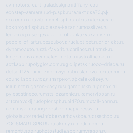
avrmotors.ru
art-galadesign.ru
tiffany-c.ru
ecostep-samara.ru
d-p.spb.ru
галактика73.рф
sko.com.ru
davitamebel-spb.ru
fotsis.ru
tesiaes.ru
kokoroyari.spb.ru
blesna-kazan.ru
mossilver.ru
lenderoq.ru
sergeydobrin.ru
tochkazvuka.msk.ru
people-of-art.ru
bezzubova.ru
clubtibet.ru
orior-aks.ru
dynamoauto.ru
szk-favorit.ru
carlines.ru
flatnsk.ru
kingbolenskaner.ru
alex-motor.ru
astroline.net.ru
act1.spb.ru
polyglot.com.ru
gidlipetsk.ru
ooo-driada.ru
detsad125.ru
mir-zdoroviya.ru
bruslanovo.ru
siterem.ru
council.spb.ru
лодкипатриот.рф
kafekolizey.ru
iclub.net.ru
gazon-easy.ru
sugarepilekb.ru
grinox.ru
pylesostineco.ru
msts-ozarenie.ru
kameryjooan.ru
artemovskij.ru
dopler.spb.ru
aid70.ru
metall-perm.ru
ndm.msk.ru
ratingzooshop.ru
apiaccess.ru
globalautotrade.info
bezverhovskoe.ru
drsschool.ru
ZOOSMART.SPB.RU
dalakony.ru
medikijob.ru
remontt.spb.ru
photostudia.spb.ru
myragon.ru