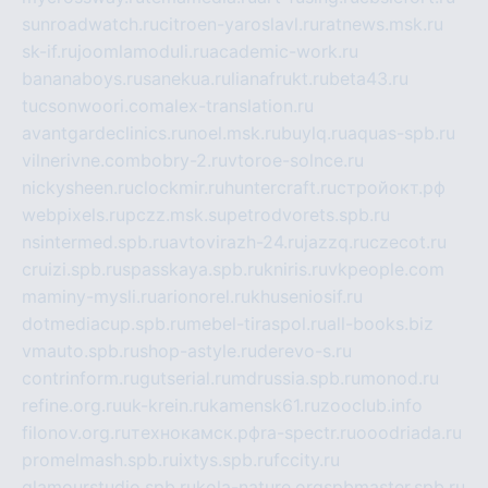
sunroadwatch.ru
citroen-yaroslavl.ru
ratnews.msk.ru
sk-if.ru
joomlamoduli.ru
academic-work.ru
bananaboys.ru
sanekua.ru
lianafrukt.ru
beta43.ru
tucsonwoori.com
alex-translation.ru
avantgardeclinics.ru
noel.msk.ru
buylq.ru
aquas-spb.ru
vilnerivne.com
bobry-2.ru
vtoroe-solnce.ru
nickysheen.ru
clockmir.ru
huntercraft.ru
стройокт.рф
webpixels.ru
pczz.msk.su
petrodvorets.spb.ru
nsintermed.spb.ru
avtovirazh-24.ru
jazzq.ru
czecot.ru
cruizi.spb.ru
spasskaya.spb.ru
kniris.ru
vkpeople.com
maminy-mysli.ru
arionorel.ru
khuseniosif.ru
dotmediacup.spb.ru
mebel-tiraspol.ru
all-books.biz
vmauto.spb.ru
shop-astyle.ru
derevo-s.ru
contrinform.ru
gutserial.ru
mdrussia.spb.ru
monod.ru
refine.org.ru
uk-krein.ru
kamensk61.ru
zooclub.info
filonov.org.ru
технокамск.рф
ra-spectr.ru
ooodriada.ru
promelmash.spb.ru
ixtys.spb.ru
fccity.ru
glamourstudio.spb.ru
kola-nature.org
spbmaster.spb.ru