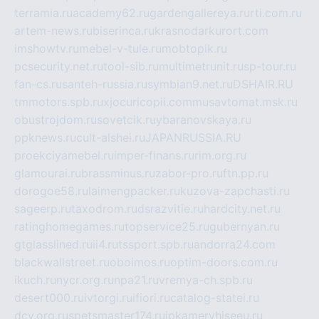
terramia.ru
academy62.ru
gardengallereya.ru
rti.com.ru
artem-news.ru
biserinca.ru
krasnodarkurort.com
imshowtv.ru
mebel-v-tule.ru
mobtopik.ru
pcsecurity.net.ru
tool-sib.ru
multimetrunit.ru
sp-tour.ru
fan-cs.ru
santeh-russia.ru
symbian9.net.ru
DSHAIR.RU
tmmotors.spb.ru
xjocuricopii.com
musavtomat.msk.ru
obustrojdom.ru
sovetcik.ru
ybaranovskaya.ru
ppknews.ru
cult-alshei.ru
JAPANRUSSIA.RU
proekciyamebel.ru
imper-finans.ru
rim.org.ru
glamourai.ru
brassminus.ru
zabor-pro.ru
ftn.pp.ru
dorogoe58.ru
laimengpacker.ru
kuzova-zapchasti.ru
sageerp.ru
taxodrom.ru
dsrazvitie.ru
hardcity.net.ru
ratinghomegames.ru
topservice25.ru
gubernyan.ru
gtglasslined.ru
ii4.ru
tssport.spb.ru
andorra24.com
blackwallstreet.ru
oboimos.ru
optim-doors.com.ru
ikuch.ru
nycr.org.ru
npa21.ru
vremya-ch.spb.ru
desert000.ru
ivtorgi.ru
ifiori.ru
catalog-statei.ru
dcv.org.ru
spetsmaster174.ru
ipkameryhiseeu.ru