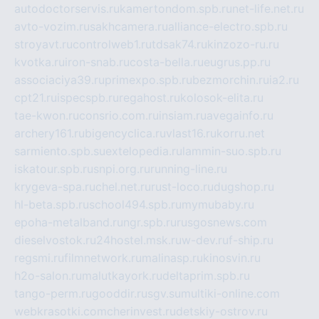
autodoctorservis.ru
kamertondom.spb.ru
net-life.net.ru
avto-vozim.ru
sakhcamera.ru
alliance-electro.spb.ru
stroyavt.ru
controlweb1.ru
tdsak74.ru
kinzozo-ru.ru
kvotka.ru
iron-snab.ru
costa-bella.ru
eugrus.pp.ru
associaciya39.ru
primexpo.spb.ru
bezmorchin.ru
ia2.ru
cpt21.ru
ispecspb.ru
regahost.ru
kolosok-elita.ru
tae-kwon.ru
consrio.com.ru
insiam.ru
avegainfo.ru
archery161.ru
bigencyclica.ru
vlast16.ru
korru.net
sarmiento.spb.su
extelopedia.ru
lammin-suo.spb.ru
iskatour.spb.ru
snpi.org.ru
running-line.ru
krygeva-spa.ru
chel.net.ru
rust-loco.ru
dugshop.ru
hl-beta.spb.ru
school494.spb.ru
mymubaby.ru
epoha-metalband.ru
ngr.spb.ru
rusgosnews.com
dieselvostok.ru
24hostel.msk.ru
w-dev.ru
f-ship.ru
regsmi.ru
filmnetwork.ru
malinasp.ru
kinosvin.ru
h2o-salon.ru
malutkayork.ru
deltaprim.spb.ru
tango-perm.ru
gooddir.ru
sgv.su
multiki-online.com
webkrasotki.com
cherinvest.ru
detskiy-ostrov.ru