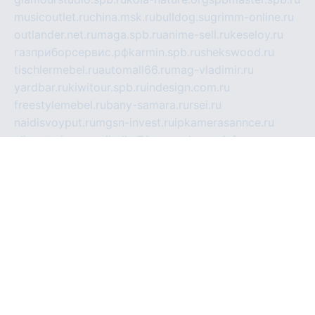
musicoutlet.ru
china.msk.ru
bulldog.su
grimm-online.ru
outlander.net.ru
maga.spb.ru
anime-sell.ru
keseloy.ru
газприборсервис.рф
karmin.spb.ru
shekswood.ru
tischlermebel.ru
automall66.ru
mag-vladimir.ru
yardbar.ru
kiwitour.spb.ru
indesign.com.ru
freestylemebel.ru
bany-samara.ru
rsei.ru
naidisvoyput.ru
mgsn-invest.ru
ipkamerasannce.ru
alicante-house.ru
ibelka74.ru
cozyhouse.info
vlkargalev-studio.ru
700mb.ru
figura-ufa.ru
alina-live.ru
belarusiannews.ru
womenknow.ru
dos-vniimk.ru
sega.net.ru
dv.net.ru
phenomenonsofhistory.com
telesputnik.net.ru
wall.pp.ru
pylesosroidmi.ru
gtc-clan.ru
cligs.ru
bibikazap.ru
popova.org.ru
netwhistler.spb.ru
bellvil.ru
bonzon.ru
iss-vladik.ru
defiparis.net.ru
las-gryzas.ru
amku.ru
electednews.spb.ru
feather.org.ru
spar72.ru
tankiigri.ru
dominus.com.ru
ibtree.ru
sanykool.pp.ru
unixlib.org.ru