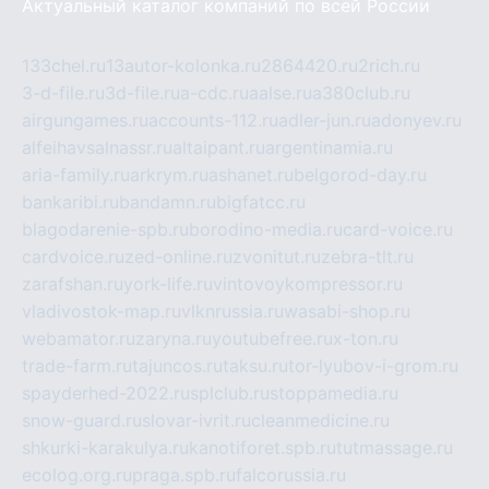
Актуальный каталог компаний по всей России
133chel.ru
13autor-kolonka.ru
2864420.ru
2rich.ru
3-d-file.ru
3d-file.ru
a-cdc.ru
aalse.ru
a380club.ru
airgungames.ru
accounts-112.ru
adler-jun.ru
adonyev.ru
alfeihavsalnassr.ru
altaipant.ru
argentinamia.ru
aria-family.ru
arkrym.ru
ashanet.ru
belgorod-day.ru
bankaribi.ru
bandamn.ru
bigfatcc.ru
blagodarenie-spb.ru
borodino-media.ru
card-voice.ru
cardvoice.ru
zed-online.ru
zvonitut.ru
zebra-tlt.ru
zarafshan.ru
york-life.ru
vintovoykompressor.ru
vladivostok-map.ru
vlknrussia.ru
wasabi-shop.ru
webamator.ru
zaryna.ru
youtubefree.ru
x-ton.ru
trade-farm.ru
tajuncos.ru
taksu.ru
tor-lyubov-i-grom.ru
spayderhed-2022.ru
splclub.ru
stoppamedia.ru
snow-guard.ru
slovar-ivrit.ru
cleanmedicine.ru
shkurki-karakulya.ru
kanotiforet.spb.ru
tutmassage.ru
ecolog.org.ru
praga.spb.ru
falcorussia.ru