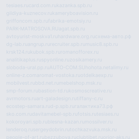
tesiaes.ru
card.com.ru
kazanka.spb.ru
gildiya-kuznecov.ru
kameryboavision.ru
griffoncom.spb.ru
fabrika-emotsiy.ru
PARK-MATROSOVA.RU
agat.spb.ru
avtoyurist-moskva1.ru
hardware.org.ru
схема-авто.рф
dg-lab.ru
angrup.ru
recruiter.spb.ru
music8.spb.ru
krsk124.ru
kubok.spb.ru
romanofforex.ru
analitikaplus.ru
spyonline.ru
zosikamery.ru
sloboda-ural.pp.ru
AUTO-COM.SU
hohota.net
alimy.ru
online-z.com
aromat-vostoka.ru
otdelkaexp.ru
mobilvest.ru
bbd.net.ru
mebelshop.msk.ru
smp-forum.ru
bastion-td.ru
kosmoscreative.ru
avrmotors.ru
art-galadesign.ru
tiffany-c.ru
ecostep-samara.ru
d-p.spb.ru
галактика73.рф
sko.com.ru
davitamebel-spb.ru
fotsis.ru
tesiaes.ru
kokoroyari.spb.ru
blesna-kazan.ru
mossilver.ru
lenderoq.ru
sergeydobrin.ru
tochkazvuka.msk.ru
people-of-art.ru
bezzubova.ru
clubtibet.ru
orior-aks.ru