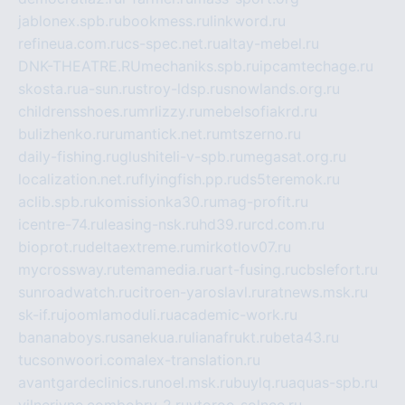
jablonex.spb.ru
bookmess.ru
linkword.ru
refineua.com.ru
cs-spec.net.ru
altay-mebel.ru
DNK-THEATRE.RU
mechaniks.spb.ru
ipcamtechage.ru
skosta.ru
a-sun.ru
stroy-ldsp.ru
snowlands.org.ru
childrensshoes.ru
mrlizzy.ru
mebelsofiakrd.ru
bulizhenko.ru
rumantick.net.ru
mtszerno.ru
daily-fishing.ru
glushiteli-v-spb.ru
megasat.org.ru
localization.net.ru
flyingfish.pp.ru
ds5teremok.ru
aclib.spb.ru
komissionka30.ru
mag-profit.ru
icentre-74.ru
leasing-nsk.ru
hd39.ru
rcd.com.ru
bioprot.ru
deltaextreme.ru
mirkotlov07.ru
mycrossway.ru
temamedia.ru
art-fusing.ru
cbslefort.ru
sunroadwatch.ru
citroen-yaroslavl.ru
ratnews.msk.ru
sk-if.ru
joomlamoduli.ru
academic-work.ru
bananaboys.ru
sanekua.ru
lianafrukt.ru
beta43.ru
tucsonwoori.com
alex-translation.ru
avantgardeclinics.ru
noel.msk.ru
buylq.ru
aquas-spb.ru