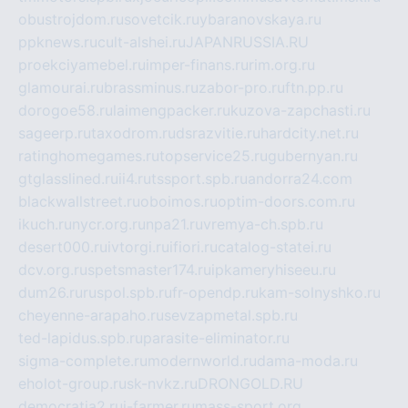
obustrojdom.ru
sovetcik.ru
ybaranovskaya.ru
ppknews.ru
cult-alshei.ru
JAPANRUSSIA.RU
proekciyamebel.ru
imper-finans.ru
rim.org.ru
glamourai.ru
brassminus.ru
zabor-pro.ru
ftn.pp.ru
dorogoe58.ru
laimengpacker.ru
kuzova-zapchasti.ru
sageerp.ru
taxodrom.ru
dsrazvitie.ru
hardcity.net.ru
ratinghomegames.ru
topservice25.ru
gubernyan.ru
gtglasslined.ru
ii4.ru
tssport.spb.ru
andorra24.com
blackwallstreet.ru
oboimos.ru
optim-doors.com.ru
ikuch.ru
nycr.org.ru
npa21.ru
vremya-ch.spb.ru
desert000.ru
ivtorgi.ru
ifiori.ru
catalog-statei.ru
dcv.org.ru
spetsmaster174.ru
ipkameryhiseeu.ru
dum26.ru
ruspol.spb.ru
fr-opendp.ru
kam-solnyshko.ru
cheyenne-arapaho.ru
sevzapmetal.spb.ru
ted-lapidus.spb.ru
parasite-eliminator.ru
sigma-complete.ru
modernworld.ru
dama-moda.ru
eholot-group.ru
sk-nvkz.ru
DRONGOLD.RU
democratia2.ru
i-farmer.ru
mass-sport.org