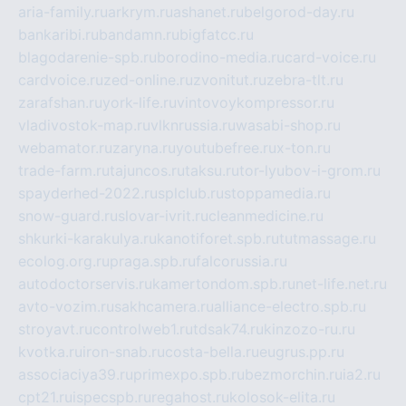
aria-family.ru
arkrym.ru
ashanet.ru
belgorod-day.ru
bankaribi.ru
bandamn.ru
bigfatcc.ru
blagodarenie-spb.ru
borodino-media.ru
card-voice.ru
cardvoice.ru
zed-online.ru
zvonitut.ru
zebra-tlt.ru
zarafshan.ru
york-life.ru
vintovoykompressor.ru
vladivostok-map.ru
vlknrussia.ru
wasabi-shop.ru
webamator.ru
zaryna.ru
youtubefree.ru
x-ton.ru
trade-farm.ru
tajuncos.ru
taksu.ru
tor-lyubov-i-grom.ru
spayderhed-2022.ru
splclub.ru
stoppamedia.ru
snow-guard.ru
slovar-ivrit.ru
cleanmedicine.ru
shkurki-karakulya.ru
kanotiforet.spb.ru
tutmassage.ru
ecolog.org.ru
praga.spb.ru
falcorussia.ru
autodoctorservis.ru
kamertondom.spb.ru
net-life.net.ru
avto-vozim.ru
sakhcamera.ru
alliance-electro.spb.ru
stroyavt.ru
controlweb1.ru
tdsak74.ru
kinzozo-ru.ru
kvotka.ru
iron-snab.ru
costa-bella.ru
eugrus.pp.ru
associaciya39.ru
primexpo.spb.ru
bezmorchin.ru
ia2.ru
cpt21.ru
ispecspb.ru
regahost.ru
kolosok-elita.ru