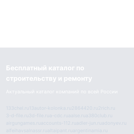
Бесплатный каталог по
строительству и ремонту
Актуальный каталог компаний по всей России
133chel.ru
13autor-kolonka.ru
2864420.ru
2rich.ru
3-d-file.ru
3d-file.ru
a-cdc.ru
aalse.ru
a380club.ru
airgungames.ru
accounts-112.ru
adler-jun.ru
adonyev.ru
alfeihavsalnassr.ru
altaipant.ru
argentinamia.ru