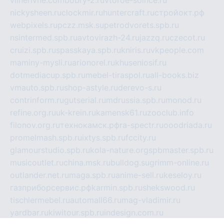
vilnerivne.com
bobry-2.ru
vtoroe-solnce.ru
nickysheen.ru
clockmir.ru
huntercraft.ru
стройокт.рф
webpixels.ru
pczz.msk.su
petrodvorets.spb.ru
nsintermed.spb.ru
avtovirazh-24.ru
jazzq.ru
czecot.ru
cruizi.spb.ru
spasskaya.spb.ru
kniris.ru
vkpeople.com
maminy-mysli.ru
arionorel.ru
khuseniosif.ru
dotmediacup.spb.ru
mebel-tiraspol.ru
all-books.biz
vmauto.spb.ru
shop-astyle.ru
derevo-s.ru
contrinform.ru
gutserial.ru
mdrussia.spb.ru
monod.ru
refine.org.ru
uk-krein.ru
kamensk61.ru
zooclub.info
filonov.org.ru
технокамск.рф
ra-spectr.ru
ooodriada.ru
promelmash.spb.ru
ixtys.spb.ru
fccity.ru
glamourstudio.spb.ru
kola-nature.org
spbmaster.spb.ru
musicoutlet.ru
china.msk.ru
bulldog.su
grimm-online.ru
outlander.net.ru
maga.spb.ru
anime-sell.ru
keseloy.ru
газприборсервис.рф
karmin.spb.ru
shekswood.ru
tischlermebel.ru
automall66.ru
mag-vladimir.ru
yardbar.ru
kiwitour.spb.ru
indesign.com.ru