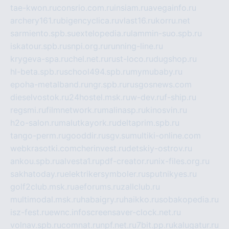
tae-kwon.ru
consrio.com.ru
insiam.ru
avegainfo.ru
archery161.ru
bigencyclica.ru
vlast16.ru
korru.net
sarmiento.spb.su
extelopedia.ru
lammin-suo.spb.ru
iskatour.spb.ru
snpi.org.ru
running-line.ru
krygeva-spa.ru
chel.net.ru
rust-loco.ru
dugshop.ru
hl-beta.spb.ru
school494.spb.ru
mymubaby.ru
epoha-metalband.ru
ngr.spb.ru
rusgosnews.com
dieselvostok.ru
24hostel.msk.ru
w-dev.ru
f-ship.ru
regsmi.ru
filmnetwork.ru
malinasp.ru
kinosvin.ru
h2o-salon.ru
malutkayork.ru
deltaprim.spb.ru
tango-perm.ru
gooddir.ru
sgv.su
multiki-online.com
webkrasotki.com
cherinvest.ru
detskiy-ostrov.ru
ankou.spb.ru
alvesta1.ru
pdf-creator.ru
nix-files.org.ru
sakhatoday.ru
elektrikersymboler.ru
sputnikyes.ru
golf2club.msk.ru
aeforums.ru
zallclub.ru
multimodal.msk.ru
habaigry.ru
haikko.ru
sobakopedia.ru
isz-fest.ru
ewnc.info
screensaver-clock.net.ru
volnav.spb.ru
comnat.ru
npf.net.ru
7bit.pp.ru
kalugatur.ru