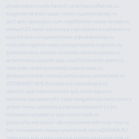
dynamoauto.ru
szk-favorit.ru
carlines.ru
flatnsk.ru
kingbolenskaner.ru
alex-motor.ru
astroline.net.ru
act1.spb.ru
polyglot.com.ru
gidlipetsk.ru
ooo-driada.ru
detsad125.ru
mir-zdoroviya.ru
bruslanovo.ru
siterem.ru
council.spb.ru
лодкипатриот.рф
kafekolizey.ru
iclub.net.ru
gazon-easy.ru
sugarepilekb.ru
grinox.ru
pylesostineco.ru
msts-ozarenie.ru
kameryjooan.ru
artemovskij.ru
dopler.spb.ru
aid70.ru
metall-perm.ru
ndm.msk.ru
ratingzooshop.ru
apiaccess.ru
globalautotrade.info
bezverhovskoe.ru
drsschool.ru
ZOOSMART.SPB.RU
dalakony.ru
medikijob.ru
remontt.spb.ru
photostudia.spb.ru
myragon.ru
terramia.ru
academy62.ru
gardengallereya.ru
rti.com.ru
artem-news.ru
biserinca.ru
krasnodarkurort.com
imshowtv.ru
mebel-v-tule.ru
mobtopik.ru
pcsecurity.net.ru
tool-sib.ru
multimetrunit.ru
sp-tour.ru
fan-cs.ru
santeh-russia.ru
symbian9.net.ru
DSHAIR.RU
tmmotors.spb.ru
xjocuricopii.com
musavtomat.msk.ru