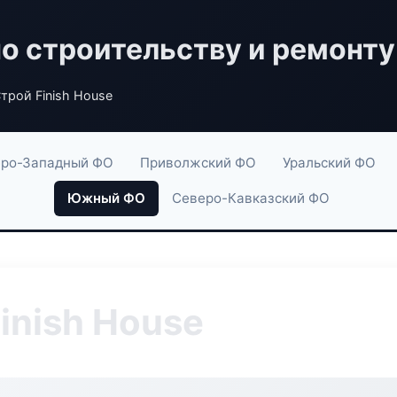
по строительству и ремонту
трой Finish House
ро-Западный ФО
Приволжский ФО
Уральский ФО
Южный ФО
Северо-Кавказский ФО
inish House