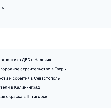
ль
иагностика ДВС в Нальчик
агородное строительство в Тверь
вости и события в Севастополь
дители в Калининград
я окраска в Пятигорск