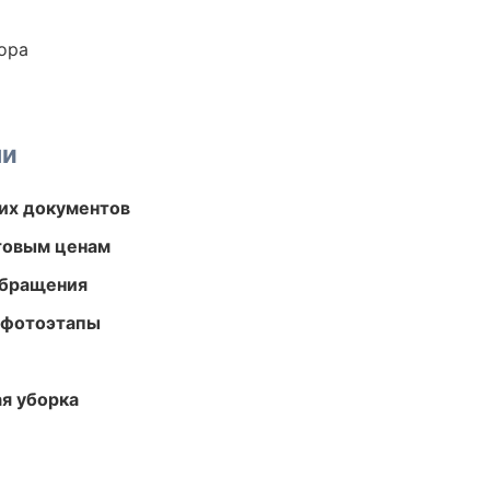
ора
ми
их документов
птовым ценам
обращения
 фотоэтапы
ая уборка