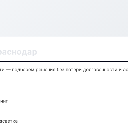
раснодар
и — подберём решения без потери долговечности и эс
динг
одсветка