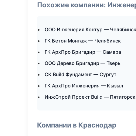
Похожие компании: Инжене
ООО Инженерия Контур — Челябинс
ГК Бетон Монтаж — Челябинск
ГК АрхПро Бригадир — Самара
ООО Дерево Бригадир — Тверь
СК Build Фундамент — Сургут
ГК АрхПро Инженерия — Кызыл
ИнжСтрой Проект Build — Пятигорск
Компании в Краснодар