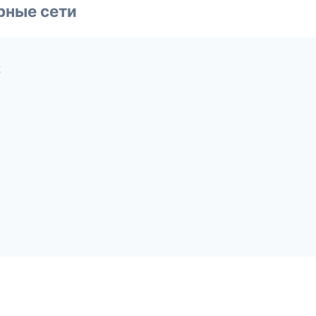
рные сети
к