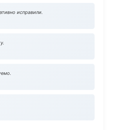
ативно исправили.
у.
уемо.