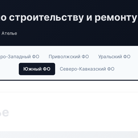
по строительству и ремонту
d Ателье
ро-Западный ФО
Приволжский ФО
Уральский ФО
Южный ФО
Северо-Кавказский ФО
ье