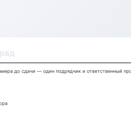
град
амера до сдачи — один подрядчик и ответственный пр
ора