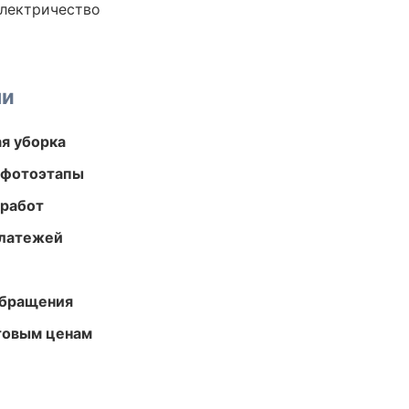
электричество
ми
ая уборка
 фотоэтапы
 работ
платежей
обращения
птовым ценам