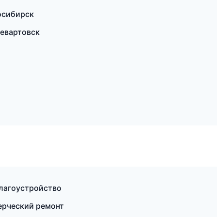
осибирск
евартовск
благоустройство
ерческий ремонт