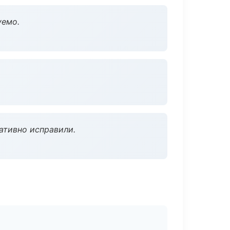
уемо.
ативно исправили.