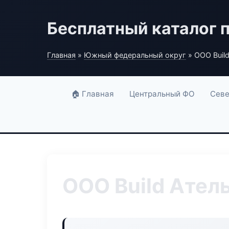
Бесплатный каталог 
Главная
»
Южный федеральный округ
» ООО Buil
🏠 Главная
Центральный ФО
Севе
ООО Build Ател