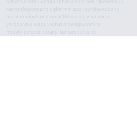
outlander.net.ru
maga.spb.ru
anime-sell.ru
keseloy.ru
газприборсервис.рф
karmin.spb.ru
shekswood.ru
tischlermebel.ru
automall66.ru
mag-vladimir.ru
yardbar.ru
kiwitour.spb.ru
indesign.com.ru
freestylemebel.ru
bany-samara.ru
rsei.ru
naidisvoyput.ru
mgsn-invest.ru
ipkamerasannce.ru
alicante-house.ru
ibelka74.ru
cozyhouse.info
vlkargalev-studio.ru
700mb.ru
figura-ufa.ru
alina-live.ru
belarusiannews.ru
womenknow.ru
dos-vniimk.ru
sega.net.ru
dv.net.ru
phenomenonsofhistory.com
telesputnik.net.ru
wall.pp.ru
pylesosroidmi.ru
gtc-clan.ru
cligs.ru
bibikazap.ru
popova.org.ru
netwhistler.spb.ru
bellvil.ru
bonzon.ru
iss-vladik.ru
defiparis.net.ru
las-gryzas.ru
amku.ru
electednews.spb.ru
feather.org.ru
spar72.ru
tankiigri.ru
dominus.com.ru
ibtree.ru
sanykool.pp.ru
unixlib.org.ru
menatep.spb.ru
gartenterrassen.ru
printeka.ru
skvozilka.com.ru
parkovka-pub.ru
lovemobi.ru
art-ru.ru