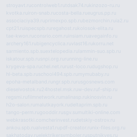
stroyavt.ru
controlweb1.ru
tdsak74.ru
kinzozo-ru.ru
kvotka.ru
iron-snab.ru
costa-bella.ru
eugrus.pp.ru
associaciya39.ru
primexpo.spb.ru
bezmorchin.ru
ia2.ru
cpt21.ru
ispecspb.ru
regahost.ru
kolosok-elita.ru
tae-kwon.ru
consrio.com.ru
insiam.ru
avegainfo.ru
archery161.ru
bigencyclica.ru
vlast16.ru
korru.net
sarmiento.spb.su
extelopedia.ru
lammin-suo.spb.ru
iskatour.spb.ru
snpi.org.ru
running-line.ru
krygeva-spa.ru
chel.net.ru
rust-loco.ru
dugshop.ru
hl-beta.spb.ru
school494.spb.ru
mymubaby.ru
epoha-metalband.ru
ngr.spb.ru
rusgosnews.com
dieselvostok.ru
24hostel.msk.ru
w-dev.ru
f-ship.ru
regsmi.ru
filmnetwork.ru
malinasp.ru
kinosvin.ru
h2o-salon.ru
malutkayork.ru
deltaprim.spb.ru
tango-perm.ru
gooddir.ru
sgv.su
multiki-online.com
webkrasotki.com
cherinvest.ru
detskiy-ostrov.ru
ankou.spb.ru
alvesta1.ru
pdf-creator.ru
nix-files.org.ru
sakhatoday.ru
elektrikersymboler.ru
sputnikyes.ru