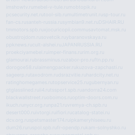
imshowtv.ru
mebel-v-tule.ru
mobtopik.ru
pcsecurity.net.ru
tool-sib.ru
multimetrunit.ru
sp-tour.ru
fan-cs.ru
santeh-russia.ru
symbian9.net.ru
DSHAIR.RU
tmmotors.spb.ru
xjocuricopii.com
musavtomat.msk.ru
obustrojdom.ru
sovetcik.ru
ybaranovskaya.ru
ppknews.ru
cult-alshei.ru
JAPANRUSSIA.RU
proekciyamebel.ru
imper-finans.ru
rim.org.ru
glamourai.ru
brassminus.ru
zabor-pro.ru
ftn.pp.ru
dorogoe58.ru
laimengpacker.ru
kuzova-zapchasti.ru
sageerp.ru
taxodrom.ru
dsrazvitie.ru
hardcity.net.ru
ratinghomegames.ru
topservice25.ru
gubernyan.ru
gtglasslined.ru
ii4.ru
tssport.spb.ru
andorra24.com
blackwallstreet.ru
oboimos.ru
optim-doors.com.ru
ikuch.ru
nycr.org.ru
npa21.ru
vremya-ch.spb.ru
desert000.ru
ivtorgi.ru
ifiori.ru
catalog-statei.ru
dcv.org.ru
spetsmaster174.ru
ipkameryhiseeu.ru
dum26.ru
ruspol.spb.ru
fr-opendp.ru
kam-solnyshko.ru
cheyenne-arapaho.ru
sevzapmetal.spb.ru