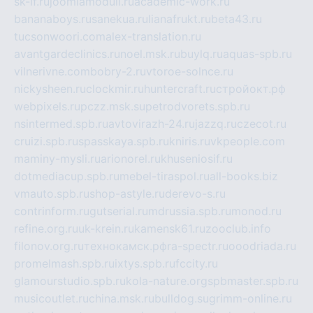
sk-if.ru
joomlamoduli.ru
academic-work.ru
bananaboys.ru
sanekua.ru
lianafrukt.ru
beta43.ru
tucsonwoori.com
alex-translation.ru
avantgardeclinics.ru
noel.msk.ru
buylq.ru
aquas-spb.ru
vilnerivne.com
bobry-2.ru
vtoroe-solnce.ru
nickysheen.ru
clockmir.ru
huntercraft.ru
стройокт.рф
webpixels.ru
pczz.msk.su
petrodvorets.spb.ru
nsintermed.spb.ru
avtovirazh-24.ru
jazzq.ru
czecot.ru
cruizi.spb.ru
spasskaya.spb.ru
kniris.ru
vkpeople.com
maminy-mysli.ru
arionorel.ru
khuseniosif.ru
dotmediacup.spb.ru
mebel-tiraspol.ru
all-books.biz
vmauto.spb.ru
shop-astyle.ru
derevo-s.ru
contrinform.ru
gutserial.ru
mdrussia.spb.ru
monod.ru
refine.org.ru
uk-krein.ru
kamensk61.ru
zooclub.info
filonov.org.ru
технокамск.рф
ra-spectr.ru
ooodriada.ru
promelmash.spb.ru
ixtys.spb.ru
fccity.ru
glamourstudio.spb.ru
kola-nature.org
spbmaster.spb.ru
musicoutlet.ru
china.msk.ru
bulldog.su
grimm-online.ru