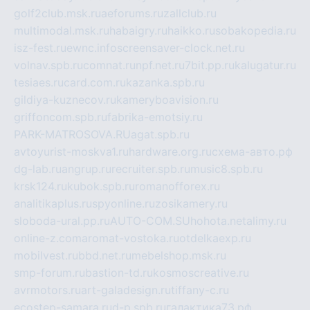
golf2club.msk.ru
aeforums.ru
zallclub.ru
multimodal.msk.ru
habaigry.ru
haikko.ru
sobakopedia.ru
isz-fest.ru
ewnc.info
screensaver-clock.net.ru
volnav.spb.ru
comnat.ru
npf.net.ru
7bit.pp.ru
kalugatur.ru
tesiaes.ru
card.com.ru
kazanka.spb.ru
gildiya-kuznecov.ru
kameryboavision.ru
griffoncom.spb.ru
fabrika-emotsiy.ru
PARK-MATROSOVA.RU
agat.spb.ru
avtoyurist-moskva1.ru
hardware.org.ru
схема-авто.рф
dg-lab.ru
angrup.ru
recruiter.spb.ru
music8.spb.ru
krsk124.ru
kubok.spb.ru
romanofforex.ru
analitikaplus.ru
spyonline.ru
zosikamery.ru
sloboda-ural.pp.ru
AUTO-COM.SU
hohota.net
alimy.ru
online-z.com
aromat-vostoka.ru
otdelkaexp.ru
mobilvest.ru
bbd.net.ru
mebelshop.msk.ru
smp-forum.ru
bastion-td.ru
kosmoscreative.ru
avrmotors.ru
art-galadesign.ru
tiffany-c.ru
ecostep-samara.ru
d-p.spb.ru
галактика73.рф