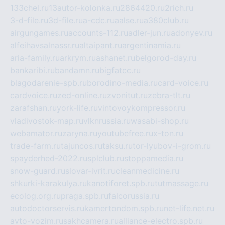
133chel.ru
13autor-kolonka.ru
2864420.ru
2rich.ru
3-d-file.ru
3d-file.ru
a-cdc.ru
aalse.ru
a380club.ru
airgungames.ru
accounts-112.ru
adler-jun.ru
adonyev.ru
alfeihavsalnassr.ru
altaipant.ru
argentinamia.ru
aria-family.ru
arkrym.ru
ashanet.ru
belgorod-day.ru
bankaribi.ru
bandamn.ru
bigfatcc.ru
blagodarenie-spb.ru
borodino-media.ru
card-voice.ru
cardvoice.ru
zed-online.ru
zvonitut.ru
zebra-tlt.ru
zarafshan.ru
york-life.ru
vintovoykompressor.ru
vladivostok-map.ru
vlknrussia.ru
wasabi-shop.ru
webamator.ru
zaryna.ru
youtubefree.ru
x-ton.ru
trade-farm.ru
tajuncos.ru
taksu.ru
tor-lyubov-i-grom.ru
spayderhed-2022.ru
splclub.ru
stoppamedia.ru
snow-guard.ru
slovar-ivrit.ru
cleanmedicine.ru
shkurki-karakulya.ru
kanotiforet.spb.ru
tutmassage.ru
ecolog.org.ru
praga.spb.ru
falcorussia.ru
autodoctorservis.ru
kamertondom.spb.ru
net-life.net.ru
avto-vozim.ru
sakhcamera.ru
alliance-electro.spb.ru