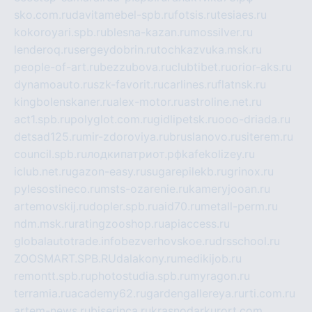
sko.com.ru
davitamebel-spb.ru
fotsis.ru
tesiaes.ru
kokoroyari.spb.ru
blesna-kazan.ru
mossilver.ru
lenderoq.ru
sergeydobrin.ru
tochkazvuka.msk.ru
people-of-art.ru
bezzubova.ru
clubtibet.ru
orior-aks.ru
dynamoauto.ru
szk-favorit.ru
carlines.ru
flatnsk.ru
kingbolenskaner.ru
alex-motor.ru
astroline.net.ru
act1.spb.ru
polyglot.com.ru
gidlipetsk.ru
ooo-driada.ru
detsad125.ru
mir-zdoroviya.ru
bruslanovo.ru
siterem.ru
council.spb.ru
лодкипатриот.рф
kafekolizey.ru
iclub.net.ru
gazon-easy.ru
sugarepilekb.ru
grinox.ru
pylesostineco.ru
msts-ozarenie.ru
kameryjooan.ru
artemovskij.ru
dopler.spb.ru
aid70.ru
metall-perm.ru
ndm.msk.ru
ratingzooshop.ru
apiaccess.ru
globalautotrade.info
bezverhovskoe.ru
drsschool.ru
ZOOSMART.SPB.RU
dalakony.ru
medikijob.ru
remontt.spb.ru
photostudia.spb.ru
myragon.ru
terramia.ru
academy62.ru
gardengallereya.ru
rti.com.ru
artem-news.ru
biserinca.ru
krasnodarkurort.com