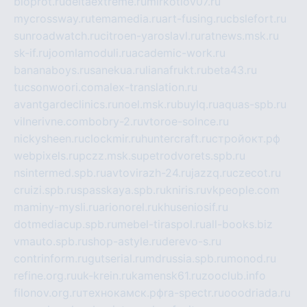
bioprot.ru
deltaextreme.ru
mirkotlov07.ru
mycrossway.ru
temamedia.ru
art-fusing.ru
cbslefort.ru
sunroadwatch.ru
citroen-yaroslavl.ru
ratnews.msk.ru
sk-if.ru
joomlamoduli.ru
academic-work.ru
bananaboys.ru
sanekua.ru
lianafrukt.ru
beta43.ru
tucsonwoori.com
alex-translation.ru
avantgardeclinics.ru
noel.msk.ru
buylq.ru
aquas-spb.ru
vilnerivne.com
bobry-2.ru
vtoroe-solnce.ru
nickysheen.ru
clockmir.ru
huntercraft.ru
стройокт.рф
webpixels.ru
pczz.msk.su
petrodvorets.spb.ru
nsintermed.spb.ru
avtovirazh-24.ru
jazzq.ru
czecot.ru
cruizi.spb.ru
spasskaya.spb.ru
kniris.ru
vkpeople.com
maminy-mysli.ru
arionorel.ru
khuseniosif.ru
dotmediacup.spb.ru
mebel-tiraspol.ru
all-books.biz
vmauto.spb.ru
shop-astyle.ru
derevo-s.ru
contrinform.ru
gutserial.ru
mdrussia.spb.ru
monod.ru
refine.org.ru
uk-krein.ru
kamensk61.ru
zooclub.info
filonov.org.ru
технокамск.рф
ra-spectr.ru
ooodriada.ru