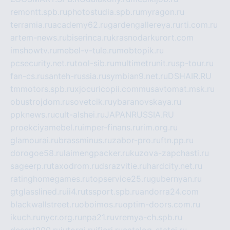
remontt.spb.ru
photostudia.spb.ru
myragon.ru
terramia.ru
academy62.ru
gardengallereya.ru
rti.com.ru
artem-news.ru
biserinca.ru
krasnodarkurort.com
imshowtv.ru
mebel-v-tule.ru
mobtopik.ru
pcsecurity.net.ru
tool-sib.ru
multimetrunit.ru
sp-tour.ru
fan-cs.ru
santeh-russia.ru
symbian9.net.ru
DSHAIR.RU
tmmotors.spb.ru
xjocuricopii.com
musavtomat.msk.ru
obustrojdom.ru
sovetcik.ru
ybaranovskaya.ru
ppknews.ru
cult-alshei.ru
JAPANRUSSIA.RU
proekciyamebel.ru
imper-finans.ru
rim.org.ru
glamourai.ru
brassminus.ru
zabor-pro.ru
ftn.pp.ru
dorogoe58.ru
laimengpacker.ru
kuzova-zapchasti.ru
sageerp.ru
taxodrom.ru
dsrazvitie.ru
hardcity.net.ru
ratinghomegames.ru
topservice25.ru
gubernyan.ru
gtglasslined.ru
ii4.ru
tssport.spb.ru
andorra24.com
blackwallstreet.ru
oboimos.ru
optim-doors.com.ru
ikuch.ru
nycr.org.ru
npa21.ru
vremya-ch.spb.ru