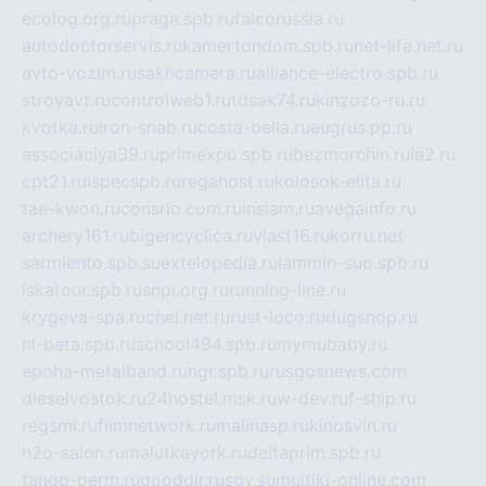
ecolog.org.ru
praga.spb.ru
falcorussia.ru
autodoctorservis.ru
kamertondom.spb.ru
net-life.net.ru
avto-vozim.ru
sakhcamera.ru
alliance-electro.spb.ru
stroyavt.ru
controlweb1.ru
tdsak74.ru
kinzozo-ru.ru
kvotka.ru
iron-snab.ru
costa-bella.ru
eugrus.pp.ru
associaciya39.ru
primexpo.spb.ru
bezmorchin.ru
ia2.ru
cpt21.ru
ispecspb.ru
regahost.ru
kolosok-elita.ru
tae-kwon.ru
consrio.com.ru
insiam.ru
avegainfo.ru
archery161.ru
bigencyclica.ru
vlast16.ru
korru.net
sarmiento.spb.su
extelopedia.ru
lammin-suo.spb.ru
iskatour.spb.ru
snpi.org.ru
running-line.ru
krygeva-spa.ru
chel.net.ru
rust-loco.ru
dugshop.ru
hl-beta.spb.ru
school494.spb.ru
mymubaby.ru
epoha-metalband.ru
ngr.spb.ru
rusgosnews.com
dieselvostok.ru
24hostel.msk.ru
w-dev.ru
f-ship.ru
regsmi.ru
filmnetwork.ru
malinasp.ru
kinosvin.ru
h2o-salon.ru
malutkayork.ru
deltaprim.spb.ru
tango-perm.ru
gooddir.ru
sgv.su
multiki-online.com