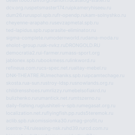
desert000.ru
ivtorgi.ru
ifiori.ru
catalog-statei.ru
dcv.org.ru
spetsmaster174.ru
ipkameryhiseeu.ru
dum26.ru
ruspol.spb.ru
fr-opendp.ru
kam-solnyshko.ru
cheyenne-arapaho.ru
sevzapmetal.spb.ru
ted-lapidus.spb.ru
parasite-eliminator.ru
sigma-complete.ru
modernworld.ru
dama-moda.ru
eholot-group.ru
sk-nvkz.ru
DRONGOLD.RU
democratia2.ru
i-farmer.ru
mass-sport.org
jablonex.spb.ru
bookmess.ru
linkword.ru
refineua.com.ru
cs-spec.net.ru
altay-mebel.ru
DNK-THEATRE.RU
mechaniks.spb.ru
ipcamtechage.ru
skosta.ru
a-sun.ru
stroy-ldsp.ru
snowlands.org.ru
childrensshoes.ru
mrlizzy.ru
mebelsofiakrd.ru
bulizhenko.ru
rumantick.net.ru
mtszerno.ru
daily-fishing.ru
glushiteli-v-spb.ru
megasat.org.ru
localization.net.ru
flyingfish.pp.ru
ds5teremok.ru
aclib.spb.ru
komissionka30.ru
mag-profit.ru
icentre-74.ru
leasing-nsk.ru
hd39.ru
rcd.com.ru