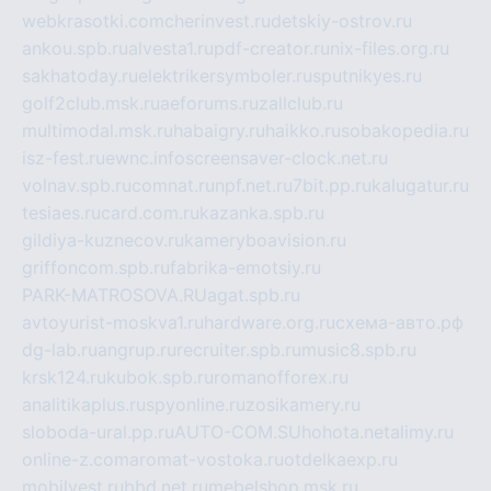
webkrasotki.com
cherinvest.ru
detskiy-ostrov.ru
ankou.spb.ru
alvesta1.ru
pdf-creator.ru
nix-files.org.ru
sakhatoday.ru
elektrikersymboler.ru
sputnikyes.ru
golf2club.msk.ru
aeforums.ru
zallclub.ru
multimodal.msk.ru
habaigry.ru
haikko.ru
sobakopedia.ru
isz-fest.ru
ewnc.info
screensaver-clock.net.ru
volnav.spb.ru
comnat.ru
npf.net.ru
7bit.pp.ru
kalugatur.ru
tesiaes.ru
card.com.ru
kazanka.spb.ru
gildiya-kuznecov.ru
kameryboavision.ru
griffoncom.spb.ru
fabrika-emotsiy.ru
PARK-MATROSOVA.RU
agat.spb.ru
avtoyurist-moskva1.ru
hardware.org.ru
схема-авто.рф
dg-lab.ru
angrup.ru
recruiter.spb.ru
music8.spb.ru
krsk124.ru
kubok.spb.ru
romanofforex.ru
analitikaplus.ru
spyonline.ru
zosikamery.ru
sloboda-ural.pp.ru
AUTO-COM.SU
hohota.net
alimy.ru
online-z.com
aromat-vostoka.ru
otdelkaexp.ru
mobilvest.ru
bbd.net.ru
mebelshop.msk.ru