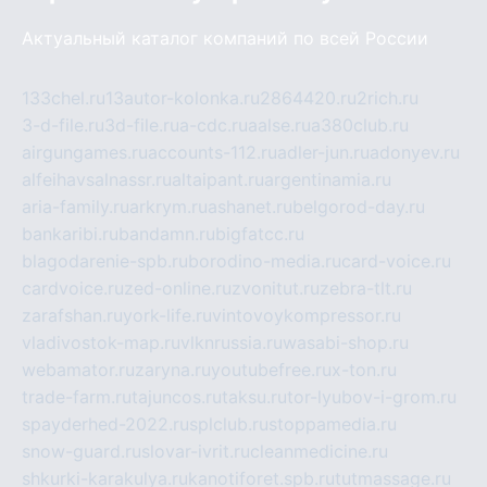
Актуальный каталог компаний по всей России
133chel.ru
13autor-kolonka.ru
2864420.ru
2rich.ru
3-d-file.ru
3d-file.ru
a-cdc.ru
aalse.ru
a380club.ru
airgungames.ru
accounts-112.ru
adler-jun.ru
adonyev.ru
alfeihavsalnassr.ru
altaipant.ru
argentinamia.ru
aria-family.ru
arkrym.ru
ashanet.ru
belgorod-day.ru
bankaribi.ru
bandamn.ru
bigfatcc.ru
blagodarenie-spb.ru
borodino-media.ru
card-voice.ru
cardvoice.ru
zed-online.ru
zvonitut.ru
zebra-tlt.ru
zarafshan.ru
york-life.ru
vintovoykompressor.ru
vladivostok-map.ru
vlknrussia.ru
wasabi-shop.ru
webamator.ru
zaryna.ru
youtubefree.ru
x-ton.ru
trade-farm.ru
tajuncos.ru
taksu.ru
tor-lyubov-i-grom.ru
spayderhed-2022.ru
splclub.ru
stoppamedia.ru
snow-guard.ru
slovar-ivrit.ru
cleanmedicine.ru
shkurki-karakulya.ru
kanotiforet.spb.ru
tutmassage.ru