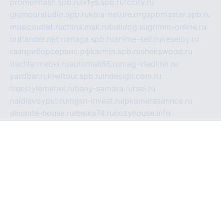
promelmash.spb.ru
ixtys.spb.ru
fccity.ru
glamourstudio.spb.ru
kola-nature.org
spbmaster.spb.ru
musicoutlet.ru
china.msk.ru
bulldog.su
grimm-online.ru
outlander.net.ru
maga.spb.ru
anime-sell.ru
keseloy.ru
газприборсервис.рф
karmin.spb.ru
shekswood.ru
tischlermebel.ru
automall66.ru
mag-vladimir.ru
yardbar.ru
kiwitour.spb.ru
indesign.com.ru
freestylemebel.ru
bany-samara.ru
rsei.ru
naidisvoyput.ru
mgsn-invest.ru
ipkamerasannce.ru
alicante-house.ru
ibelka74.ru
cozyhouse.info
vlkargalev-studio.ru
700mb.ru
figura-ufa.ru
alina-live.ru
belarusiannews.ru
womenknow.ru
dos-vniimk.ru
sega.net.ru
dv.net.ru
phenomenonsofhistory.com
telesputnik.net.ru
wall.pp.ru
pylesosroidmi.ru
gtc-clan.ru
cligs.ru
bibikazap.ru
popova.org.ru
netwhistler.spb.ru
bellvil.ru
bonzon.ru
iss-vladik.ru
defiparis.net.ru
las-gryzas.ru
amku.ru
electednews.spb.ru
feather.org.ru
spar72.ru
tankiigri.ru