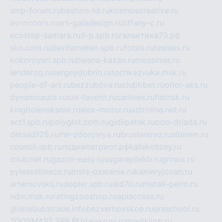
smp-forum.ru
bastion-td.ru
kosmoscreative.ru
avrmotors.ru
art-galadesign.ru
tiffany-c.ru
ecostep-samara.ru
d-p.spb.ru
галактика73.рф
sko.com.ru
davitamebel-spb.ru
fotsis.ru
tesiaes.ru
kokoroyari.spb.ru
blesna-kazan.ru
mossilver.ru
lenderoq.ru
sergeydobrin.ru
tochkazvuka.msk.ru
people-of-art.ru
bezzubova.ru
clubtibet.ru
orior-aks.ru
dynamoauto.ru
szk-favorit.ru
carlines.ru
flatnsk.ru
kingbolenskaner.ru
alex-motor.ru
astroline.net.ru
act1.spb.ru
polyglot.com.ru
gidlipetsk.ru
ooo-driada.ru
detsad125.ru
mir-zdoroviya.ru
bruslanovo.ru
siterem.ru
council.spb.ru
лодкипатриот.рф
kafekolizey.ru
iclub.net.ru
gazon-easy.ru
sugarepilekb.ru
grinox.ru
pylesostineco.ru
msts-ozarenie.ru
kameryjooan.ru
artemovskij.ru
dopler.spb.ru
aid70.ru
metall-perm.ru
ndm.msk.ru
ratingzooshop.ru
apiaccess.ru
globalautotrade.info
bezverhovskoe.ru
drsschool.ru
ZOOSMART.SPB.RU
dalakony.ru
medikijob.ru