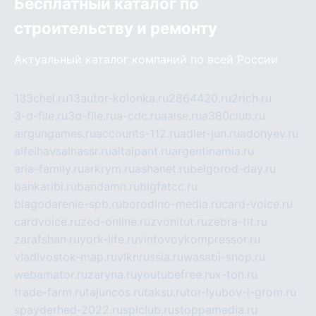
Бесплатный каталог по
строительству и ремонту
Актуальный каталог компаний по всей России
133chel.ru
13autor-kolonka.ru
2864420.ru
2rich.ru
3-d-file.ru
3d-file.ru
a-cdc.ru
aalse.ru
a380club.ru
airgungames.ru
accounts-112.ru
adler-jun.ru
adonyev.ru
alfeihavsalnassr.ru
altaipant.ru
argentinamia.ru
aria-family.ru
arkrym.ru
ashanet.ru
belgorod-day.ru
bankaribi.ru
bandamn.ru
bigfatcc.ru
blagodarenie-spb.ru
borodino-media.ru
card-voice.ru
cardvoice.ru
zed-online.ru
zvonitut.ru
zebra-tlt.ru
zarafshan.ru
york-life.ru
vintovoykompressor.ru
vladivostok-map.ru
vlknrussia.ru
wasabi-shop.ru
webamator.ru
zaryna.ru
youtubefree.ru
x-ton.ru
trade-farm.ru
tajuncos.ru
taksu.ru
tor-lyubov-i-grom.ru
spayderhed-2022.ru
splclub.ru
stoppamedia.ru