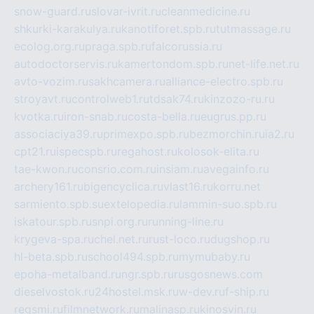
snow-guard.ru
slovar-ivrit.ru
cleanmedicine.ru
shkurki-karakulya.ru
kanotiforet.spb.ru
tutmassage.ru
ecolog.org.ru
praga.spb.ru
falcorussia.ru
autodoctorservis.ru
kamertondom.spb.ru
net-life.net.ru
avto-vozim.ru
sakhcamera.ru
alliance-electro.spb.ru
stroyavt.ru
controlweb1.ru
tdsak74.ru
kinzozo-ru.ru
kvotka.ru
iron-snab.ru
costa-bella.ru
eugrus.pp.ru
associaciya39.ru
primexpo.spb.ru
bezmorchin.ru
ia2.ru
cpt21.ru
ispecspb.ru
regahost.ru
kolosok-elita.ru
tae-kwon.ru
consrio.com.ru
insiam.ru
avegainfo.ru
archery161.ru
bigencyclica.ru
vlast16.ru
korru.net
sarmiento.spb.su
extelopedia.ru
lammin-suo.spb.ru
iskatour.spb.ru
snpi.org.ru
running-line.ru
krygeva-spa.ru
chel.net.ru
rust-loco.ru
dugshop.ru
hl-beta.spb.ru
school494.spb.ru
mymubaby.ru
epoha-metalband.ru
ngr.spb.ru
rusgosnews.com
dieselvostok.ru
24hostel.msk.ru
w-dev.ru
f-ship.ru
regsmi.ru
filmnetwork.ru
malinasp.ru
kinosvin.ru