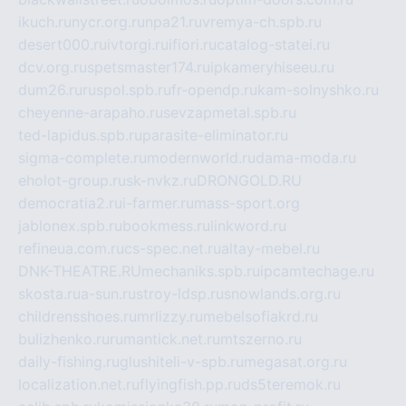
ikuch.ru
nycr.org.ru
npa21.ru
vremya-ch.spb.ru
desert000.ru
ivtorgi.ru
ifiori.ru
catalog-statei.ru
dcv.org.ru
spetsmaster174.ru
ipkameryhiseeu.ru
dum26.ru
ruspol.spb.ru
fr-opendp.ru
kam-solnyshko.ru
cheyenne-arapaho.ru
sevzapmetal.spb.ru
ted-lapidus.spb.ru
parasite-eliminator.ru
sigma-complete.ru
modernworld.ru
dama-moda.ru
eholot-group.ru
sk-nvkz.ru
DRONGOLD.RU
democratia2.ru
i-farmer.ru
mass-sport.org
jablonex.spb.ru
bookmess.ru
linkword.ru
refineua.com.ru
cs-spec.net.ru
altay-mebel.ru
DNK-THEATRE.RU
mechaniks.spb.ru
ipcamtechage.ru
skosta.ru
a-sun.ru
stroy-ldsp.ru
snowlands.org.ru
childrensshoes.ru
mrlizzy.ru
mebelsofiakrd.ru
bulizhenko.ru
rumantick.net.ru
mtszerno.ru
daily-fishing.ru
glushiteli-v-spb.ru
megasat.org.ru
localization.net.ru
flyingfish.pp.ru
ds5teremok.ru