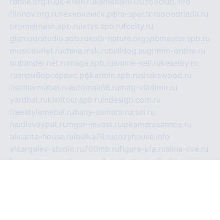
refine.org.ru
uk-krein.ru
kamensk61.ru
zooclub.info
filonov.org.ru
технокамск.рф
ra-spectr.ru
ooodriada.ru
promelmash.spb.ru
ixtys.spb.ru
fccity.ru
glamourstudio.spb.ru
kola-nature.org
spbmaster.spb.ru
musicoutlet.ru
china.msk.ru
bulldog.su
grimm-online.ru
outlander.net.ru
maga.spb.ru
anime-sell.ru
keseloy.ru
газприборсервис.рф
karmin.spb.ru
shekswood.ru
tischlermebel.ru
automall66.ru
mag-vladimir.ru
yardbar.ru
kiwitour.spb.ru
indesign.com.ru
freestylemebel.ru
bany-samara.ru
rsei.ru
naidisvoyput.ru
mgsn-invest.ru
ipkamerasannce.ru
alicante-house.ru
ibelka74.ru
cozyhouse.info
vlkargalev-studio.ru
700mb.ru
figura-ufa.ru
alina-live.ru
belarusiannews.ru
womenknow.ru
dos-vniimk.ru
sega.net.ru
dv.net.ru
phenomenonsofhistory.com
telesputnik.net.ru
wall.pp.ru
pylesosroidmi.ru
gtc-clan.ru
cligs.ru
bibikazap.ru
popova.org.ru
netwhistler.spb.ru
bellvil.ru
bonzon.ru
iss-vladik.ru