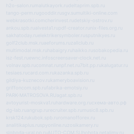
h2o-salon.ru
malutkayork.ru
deltaprim.spb.ru
tango-perm.ru
gooddir.ru
sgv.su
multiki-online.com
webkrasotki.com
cherinvest.ru
detskiy-ostrov.ru
ankou.spb.ru
alvesta1.ru
pdf-creator.ru
nix-files.org.ru
sakhatoday.ru
elektrikersymboler.ru
sputnikyes.ru
golf2club.msk.ru
aeforums.ru
zallclub.ru
multimodal.msk.ru
habaigry.ru
haikko.ru
sobakopedia.ru
isz-fest.ru
ewnc.info
screensaver-clock.net.ru
volnav.spb.ru
comnat.ru
npf.net.ru
7bit.pp.ru
kalugatur.ru
tesiaes.ru
card.com.ru
kazanka.spb.ru
gildiya-kuznecov.ru
kameryboavision.ru
griffoncom.spb.ru
fabrika-emotsiy.ru
PARK-MATROSOVA.RU
agat.spb.ru
avtoyurist-moskva1.ru
hardware.org.ru
схема-авто.рф
dg-lab.ru
angrup.ru
recruiter.spb.ru
music8.spb.ru
krsk124.ru
kubok.spb.ru
romanofforex.ru
analitikaplus.ru
spyonline.ru
zosikamery.ru
sloboda-ural.pp.ru
AUTO-COM.SU
hohota.net
alimy.ru