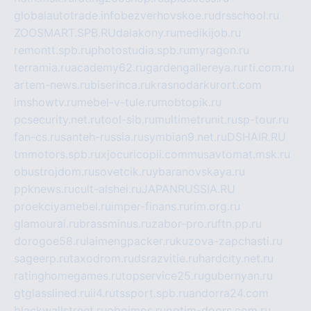
globalautotrade.info
bezverhovskoe.ru
drsschool.ru
ZOOSMART.SPB.RU
dalakony.ru
medikijob.ru
remontt.spb.ru
photostudia.spb.ru
myragon.ru
terramia.ru
academy62.ru
gardengallereya.ru
rti.com.ru
artem-news.ru
biserinca.ru
krasnodarkurort.com
imshowtv.ru
mebel-v-tule.ru
mobtopik.ru
pcsecurity.net.ru
tool-sib.ru
multimetrunit.ru
sp-tour.ru
fan-cs.ru
santeh-russia.ru
symbian9.net.ru
DSHAIR.RU
tmmotors.spb.ru
xjocuricopii.com
musavtomat.msk.ru
obustrojdom.ru
sovetcik.ru
ybaranovskaya.ru
ppknews.ru
cult-alshei.ru
JAPANRUSSIA.RU
proekciyamebel.ru
imper-finans.ru
rim.org.ru
glamourai.ru
brassminus.ru
zabor-pro.ru
ftn.pp.ru
dorogoe58.ru
laimengpacker.ru
kuzova-zapchasti.ru
sageerp.ru
taxodrom.ru
dsrazvitie.ru
hardcity.net.ru
ratinghomegames.ru
topservice25.ru
gubernyan.ru
gtglasslined.ru
ii4.ru
tssport.spb.ru
andorra24.com
blackwallstreet.ru
oboimos.ru
optim-doors.com.ru