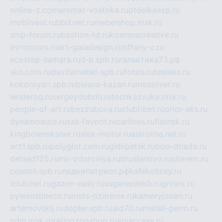
online-z.com
aromat-vostoka.ru
otdelkaexp.ru
mobilvest.ru
bbd.net.ru
mebelshop.msk.ru
smp-forum.ru
bastion-td.ru
kosmoscreative.ru
avrmotors.ru
art-galadesign.ru
tiffany-c.ru
ecostep-samara.ru
d-p.spb.ru
галактика73.рф
sko.com.ru
davitamebel-spb.ru
fotsis.ru
tesiaes.ru
kokoroyari.spb.ru
blesna-kazan.ru
mossilver.ru
lenderoq.ru
sergeydobrin.ru
tochkazvuka.msk.ru
people-of-art.ru
bezzubova.ru
clubtibet.ru
orior-aks.ru
dynamoauto.ru
szk-favorit.ru
carlines.ru
flatnsk.ru
kingbolenskaner.ru
alex-motor.ru
astroline.net.ru
act1.spb.ru
polyglot.com.ru
gidlipetsk.ru
ooo-driada.ru
detsad125.ru
mir-zdoroviya.ru
bruslanovo.ru
siterem.ru
council.spb.ru
лодкипатриот.рф
kafekolizey.ru
iclub.net.ru
gazon-easy.ru
sugarepilekb.ru
grinox.ru
pylesostineco.ru
msts-ozarenie.ru
kameryjooan.ru
artemovskij.ru
dopler.spb.ru
aid70.ru
metall-perm.ru
ndm.msk.ru
ratingzooshop.ru
apiaccess.ru