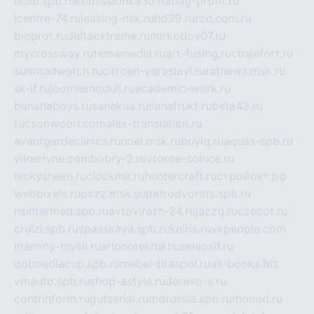
aclib.spb.ru
komissionka30.ru
mag-profit.ru
icentre-74.ru
leasing-nsk.ru
hd39.ru
rcd.com.ru
bioprot.ru
deltaextreme.ru
mirkotlov07.ru
mycrossway.ru
temamedia.ru
art-fusing.ru
cbslefort.ru
sunroadwatch.ru
citroen-yaroslavl.ru
ratnews.msk.ru
sk-if.ru
joomlamoduli.ru
academic-work.ru
bananaboys.ru
sanekua.ru
lianafrukt.ru
beta43.ru
tucsonwoori.com
alex-translation.ru
avantgardeclinics.ru
noel.msk.ru
buylq.ru
aquas-spb.ru
vilnerivne.com
bobry-2.ru
vtoroe-solnce.ru
nickysheen.ru
clockmir.ru
huntercraft.ru
стройокт.рф
webpixels.ru
pczz.msk.su
petrodvorets.spb.ru
nsintermed.spb.ru
avtovirazh-24.ru
jazzq.ru
czecot.ru
cruizi.spb.ru
spasskaya.spb.ru
kniris.ru
vkpeople.com
maminy-mysli.ru
arionorel.ru
khuseniosif.ru
dotmediacup.spb.ru
mebel-tiraspol.ru
all-books.biz
vmauto.spb.ru
shop-astyle.ru
derevo-s.ru
contrinform.ru
gutserial.ru
mdrussia.spb.ru
monod.ru