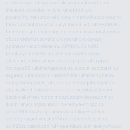
artem-news.ru
biserinca.ru
krasnodarkurort.com
imshowtv.ru
mebel-v-tule.ru
mobtopik.ru
pcsecurity.net.ru
tool-sib.ru
multimetrunit.ru
sp-tour.ru
fan-cs.ru
santeh-russia.ru
symbian9.net.ru
DSHAIR.RU
tmmotors.spb.ru
xjocuricopii.com
musavtomat.msk.ru
obustrojdom.ru
sovetcik.ru
ybaranovskaya.ru
ppknews.ru
cult-alshei.ru
JAPANRUSSIA.RU
proekciyamebel.ru
imper-finans.ru
rim.org.ru
glamourai.ru
brassminus.ru
zabor-pro.ru
ftn.pp.ru
dorogoe58.ru
laimengpacker.ru
kuzova-zapchasti.ru
sageerp.ru
taxodrom.ru
dsrazvitie.ru
hardcity.net.ru
ratinghomegames.ru
topservice25.ru
gubernyan.ru
gtglasslined.ru
ii4.ru
tssport.spb.ru
andorra24.com
blackwallstreet.ru
oboimos.ru
optim-doors.com.ru
ikuch.ru
nycr.org.ru
npa21.ru
vremya-ch.spb.ru
desert000.ru
ivtorgi.ru
ifiori.ru
catalog-statei.ru
dcv.org.ru
spetsmaster174.ru
ipkameryhiseeu.ru
dum26.ru
ruspol.spb.ru
fr-opendp.ru
kam-solnyshko.ru