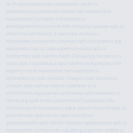
sk-if.ru
joomlamoduli.ru
academic-work.ru
bananaboys.ru
sanekua.ru
lianafrukt.ru
beta43.ru
tucsonwoori.com
alex-translation.ru
avantgardeclinics.ru
noel.msk.ru
buylq.ru
aquas-spb.ru
vilnerivne.com
bobry-2.ru
vtoroe-solnce.ru
nickysheen.ru
clockmir.ru
huntercraft.ru
стройокт.рф
webpixels.ru
pczz.msk.su
petrodvorets.spb.ru
nsintermed.spb.ru
avtovirazh-24.ru
jazzq.ru
czecot.ru
cruizi.spb.ru
spasskaya.spb.ru
kniris.ru
vkpeople.com
maminy-mysli.ru
arionorel.ru
khuseniosif.ru
dotmediacup.spb.ru
mebel-tiraspol.ru
all-books.biz
vmauto.spb.ru
shop-astyle.ru
derevo-s.ru
contrinform.ru
gutserial.ru
mdrussia.spb.ru
monod.ru
refine.org.ru
uk-krein.ru
kamensk61.ru
zooclub.info
filonov.org.ru
технокамск.рф
ra-spectr.ru
ooodriada.ru
promelmash.spb.ru
ixtys.spb.ru
fccity.ru
glamourstudio.spb.ru
kola-nature.org
spbmaster.spb.ru
musicoutlet.ru
china.msk.ru
bulldog.su
grimm-online.ru