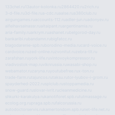
133chel.ru
13autor-kolonka.ru
2864420.ru
2rich.ru
3-d-file.ru
3d-file.ru
a-cdc.ru
aalse.ru
a380club.ru
airgungames.ru
accounts-112.ru
adler-jun.ru
adonyev.ru
alfeihavsalnassr.ru
altaipant.ru
argentinamia.ru
aria-family.ru
arkrym.ru
ashanet.ru
belgorod-day.ru
bankaribi.ru
bandamn.ru
bigfatcc.ru
blagodarenie-spb.ru
borodino-media.ru
card-voice.ru
cardvoice.ru
zed-online.ru
zvonitut.ru
zebra-tlt.ru
zarafshan.ru
york-life.ru
vintovoykompressor.ru
vladivostok-map.ru
vlknrussia.ru
wasabi-shop.ru
webamator.ru
zaryna.ru
youtubefree.ru
x-ton.ru
trade-farm.ru
tajuncos.ru
taksu.ru
tor-lyubov-i-grom.ru
spayderhed-2022.ru
splclub.ru
stoppamedia.ru
snow-guard.ru
slovar-ivrit.ru
cleanmedicine.ru
shkurki-karakulya.ru
kanotiforet.spb.ru
tutmassage.ru
ecolog.org.ru
praga.spb.ru
falcorussia.ru
autodoctorservis.ru
kamertondom.spb.ru
net-life.net.ru