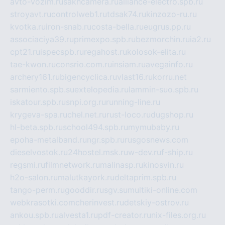
avto-vozim.ru
sakhcamera.ru
alliance-electro.spb.ru
stroyavt.ru
controlweb1.ru
tdsak74.ru
kinzozo-ru.ru
kvotka.ru
iron-snab.ru
costa-bella.ru
eugrus.pp.ru
associaciya39.ru
primexpo.spb.ru
bezmorchin.ru
ia2.ru
cpt21.ru
ispecspb.ru
regahost.ru
kolosok-elita.ru
tae-kwon.ru
consrio.com.ru
insiam.ru
avegainfo.ru
archery161.ru
bigencyclica.ru
vlast16.ru
korru.net
sarmiento.spb.su
extelopedia.ru
lammin-suo.spb.ru
iskatour.spb.ru
snpi.org.ru
running-line.ru
krygeva-spa.ru
chel.net.ru
rust-loco.ru
dugshop.ru
hl-beta.spb.ru
school494.spb.ru
mymubaby.ru
epoha-metalband.ru
ngr.spb.ru
rusgosnews.com
dieselvostok.ru
24hostel.msk.ru
w-dev.ru
f-ship.ru
regsmi.ru
filmnetwork.ru
malinasp.ru
kinosvin.ru
h2o-salon.ru
malutkayork.ru
deltaprim.spb.ru
tango-perm.ru
gooddir.ru
sgv.su
multiki-online.com
webkrasotki.com
cherinvest.ru
detskiy-ostrov.ru
ankou.spb.ru
alvesta1.ru
pdf-creator.ru
nix-files.org.ru