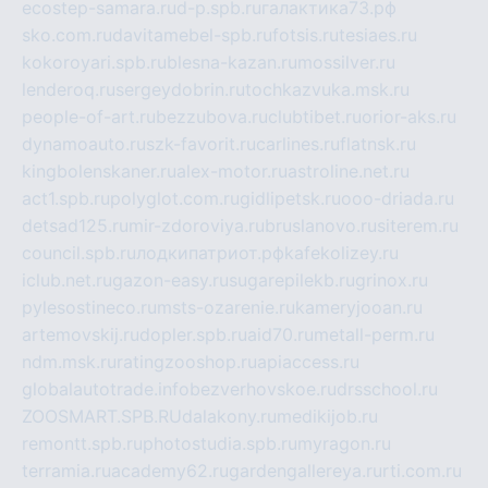
ecostep-samara.ru
d-p.spb.ru
галактика73.рф
sko.com.ru
davitamebel-spb.ru
fotsis.ru
tesiaes.ru
kokoroyari.spb.ru
blesna-kazan.ru
mossilver.ru
lenderoq.ru
sergeydobrin.ru
tochkazvuka.msk.ru
people-of-art.ru
bezzubova.ru
clubtibet.ru
orior-aks.ru
dynamoauto.ru
szk-favorit.ru
carlines.ru
flatnsk.ru
kingbolenskaner.ru
alex-motor.ru
astroline.net.ru
act1.spb.ru
polyglot.com.ru
gidlipetsk.ru
ooo-driada.ru
detsad125.ru
mir-zdoroviya.ru
bruslanovo.ru
siterem.ru
council.spb.ru
лодкипатриот.рф
kafekolizey.ru
iclub.net.ru
gazon-easy.ru
sugarepilekb.ru
grinox.ru
pylesostineco.ru
msts-ozarenie.ru
kameryjooan.ru
artemovskij.ru
dopler.spb.ru
aid70.ru
metall-perm.ru
ndm.msk.ru
ratingzooshop.ru
apiaccess.ru
globalautotrade.info
bezverhovskoe.ru
drsschool.ru
ZOOSMART.SPB.RU
dalakony.ru
medikijob.ru
remontt.spb.ru
photostudia.spb.ru
myragon.ru
terramia.ru
academy62.ru
gardengallereya.ru
rti.com.ru