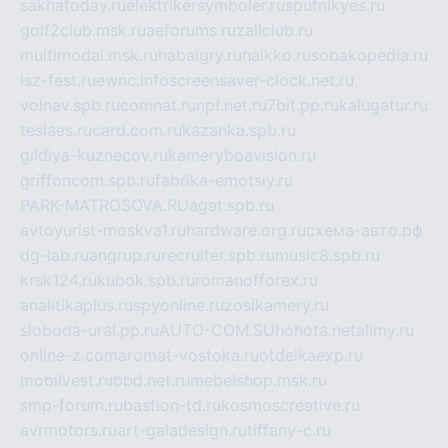
sakhatoday.ru
elektrikersymboler.ru
sputnikyes.ru
golf2club.msk.ru
aeforums.ru
zallclub.ru
multimodal.msk.ru
habaigry.ru
haikko.ru
sobakopedia.ru
isz-fest.ru
ewnc.info
screensaver-clock.net.ru
volnav.spb.ru
comnat.ru
npf.net.ru
7bit.pp.ru
kalugatur.ru
tesiaes.ru
card.com.ru
kazanka.spb.ru
gildiya-kuznecov.ru
kameryboavision.ru
griffoncom.spb.ru
fabrika-emotsiy.ru
PARK-MATROSOVA.RU
agat.spb.ru
avtoyurist-moskva1.ru
hardware.org.ru
схема-авто.рф
dg-lab.ru
angrup.ru
recruiter.spb.ru
music8.spb.ru
krsk124.ru
kubok.spb.ru
romanofforex.ru
analitikaplus.ru
spyonline.ru
zosikamery.ru
sloboda-ural.pp.ru
AUTO-COM.SU
hohota.net
alimy.ru
online-z.com
aromat-vostoka.ru
otdelkaexp.ru
mobilvest.ru
bbd.net.ru
mebelshop.msk.ru
smp-forum.ru
bastion-td.ru
kosmoscreative.ru
avrmotors.ru
art-galadesign.ru
tiffany-c.ru