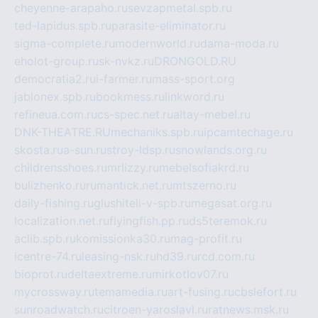
cheyenne-arapaho.ru
sevzapmetal.spb.ru
ted-lapidus.spb.ru
parasite-eliminator.ru
sigma-complete.ru
modernworld.ru
dama-moda.ru
eholot-group.ru
sk-nvkz.ru
DRONGOLD.RU
democratia2.ru
i-farmer.ru
mass-sport.org
jablonex.spb.ru
bookmess.ru
linkword.ru
refineua.com.ru
cs-spec.net.ru
altay-mebel.ru
DNK-THEATRE.RU
mechaniks.spb.ru
ipcamtechage.ru
skosta.ru
a-sun.ru
stroy-ldsp.ru
snowlands.org.ru
childrensshoes.ru
mrlizzy.ru
mebelsofiakrd.ru
bulizhenko.ru
rumantick.net.ru
mtszerno.ru
daily-fishing.ru
glushiteli-v-spb.ru
megasat.org.ru
localization.net.ru
flyingfish.pp.ru
ds5teremok.ru
aclib.spb.ru
komissionka30.ru
mag-profit.ru
icentre-74.ru
leasing-nsk.ru
hd39.ru
rcd.com.ru
bioprot.ru
deltaextreme.ru
mirkotlov07.ru
mycrossway.ru
temamedia.ru
art-fusing.ru
cbslefort.ru
sunroadwatch.ru
citroen-yaroslavl.ru
ratnews.msk.ru