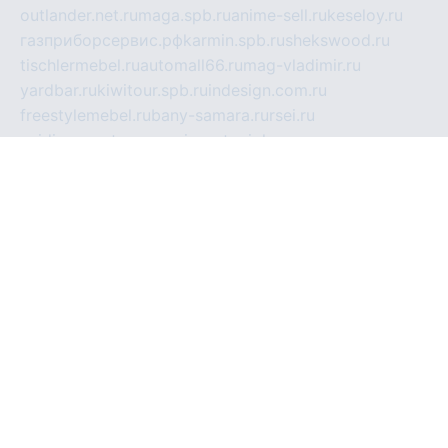
outlander.net.ru
maga.spb.ru
anime-sell.ru
keseloy.ru
газприборсервис.рф
karmin.spb.ru
shekswood.ru
tischlermebel.ru
automall66.ru
mag-vladimir.ru
yardbar.ru
kiwitour.spb.ru
indesign.com.ru
freestylemebel.ru
bany-samara.ru
rsei.ru
naidisvoyput.ru
mgsn-invest.ru
ipkamerasannce.ru
alicante-house.ru
ibelka74.ru
cozyhouse.info
vlkargalev-studio.ru
700mb.ru
figura-ufa.ru
alina-live.ru
belarusiannews.ru
womenknow.ru
dos-vniimk.ru
sega.net.ru
dv.net.ru
phenomenonsofhistory.com
telesputnik.net.ru
wall.pp.ru
pylesosroidmi.ru
gtc-clan.ru
cligs.ru
bibikazap.ru
popova.org.ru
netwhistler.spb.ru
bellvil.ru
bonzon.ru
iss-vladik.ru
defiparis.net.ru
las-gryzas.ru
amku.ru
electednews.spb.ru
feather.org.ru
spar72.ru
tankiigri.ru
dominus.com.ru
ibtree.ru
sanykool.pp.ru
unixlib.org.ru
menatep.spb.ru
gartenterrassen.ru
printeka.ru
skvozilka.com.ru
parkovka-pub.ru
lovemobi.ru
art-ru.ru