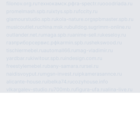
filonov.org.ru
технокамск.рф
ra-spectr.ru
ooodriada.ru
promelmash.spb.ru
ixtys.spb.ru
fccity.ru
glamourstudio.spb.ru
kola-nature.org
spbmaster.spb.ru
musicoutlet.ru
china.msk.ru
bulldog.su
grimm-online.ru
outlander.net.ru
maga.spb.ru
anime-sell.ru
keseloy.ru
газприборсервис.рф
karmin.spb.ru
shekswood.ru
tischlermebel.ru
automall66.ru
mag-vladimir.ru
yardbar.ru
kiwitour.spb.ru
indesign.com.ru
freestylemebel.ru
bany-samara.ru
rsei.ru
naidisvoyput.ru
mgsn-invest.ru
ipkamerasannce.ru
alicante-house.ru
ibelka74.ru
cozyhouse.info
vlkargalev-studio.ru
700mb.ru
figura-ufa.ru
alina-live.ru
belarusiannews.ru
womenknow.ru
dos-vniimk.ru
sega.net.ru
dv.net.ru
phenomenonsofhistory.com
telesputnik.net.ru
wall.pp.ru
pylesosroidmi.ru
gtc-clan.ru
cligs.ru
bibikazap.ru
popova.org.ru
netwhistler.spb.ru
bellvil.ru
bonzon.ru
iss-vladik.ru
defiparis.net.ru
las-gryzas.ru
amku.ru