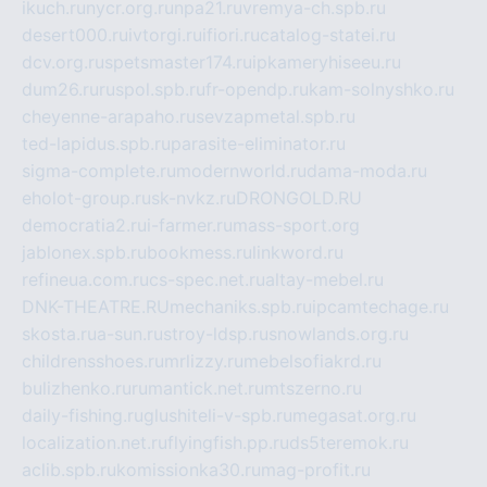
ikuch.ru
nycr.org.ru
npa21.ru
vremya-ch.spb.ru
desert000.ru
ivtorgi.ru
ifiori.ru
catalog-statei.ru
dcv.org.ru
spetsmaster174.ru
ipkameryhiseeu.ru
dum26.ru
ruspol.spb.ru
fr-opendp.ru
kam-solnyshko.ru
cheyenne-arapaho.ru
sevzapmetal.spb.ru
ted-lapidus.spb.ru
parasite-eliminator.ru
sigma-complete.ru
modernworld.ru
dama-moda.ru
eholot-group.ru
sk-nvkz.ru
DRONGOLD.RU
democratia2.ru
i-farmer.ru
mass-sport.org
jablonex.spb.ru
bookmess.ru
linkword.ru
refineua.com.ru
cs-spec.net.ru
altay-mebel.ru
DNK-THEATRE.RU
mechaniks.spb.ru
ipcamtechage.ru
skosta.ru
a-sun.ru
stroy-ldsp.ru
snowlands.org.ru
childrensshoes.ru
mrlizzy.ru
mebelsofiakrd.ru
bulizhenko.ru
rumantick.net.ru
mtszerno.ru
daily-fishing.ru
glushiteli-v-spb.ru
megasat.org.ru
localization.net.ru
flyingfish.pp.ru
ds5teremok.ru
aclib.spb.ru
komissionka30.ru
mag-profit.ru