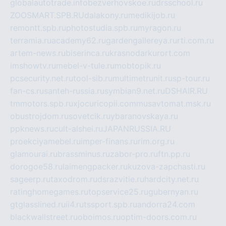
globalautotrade.info
bezverhovskoe.ru
drsschool.ru
ZOOSMART.SPB.RU
dalakony.ru
medikijob.ru
remontt.spb.ru
photostudia.spb.ru
myragon.ru
terramia.ru
academy62.ru
gardengallereya.ru
rti.com.ru
artem-news.ru
biserinca.ru
krasnodarkurort.com
imshowtv.ru
mebel-v-tule.ru
mobtopik.ru
pcsecurity.net.ru
tool-sib.ru
multimetrunit.ru
sp-tour.ru
fan-cs.ru
santeh-russia.ru
symbian9.net.ru
DSHAIR.RU
tmmotors.spb.ru
xjocuricopii.com
musavtomat.msk.ru
obustrojdom.ru
sovetcik.ru
ybaranovskaya.ru
ppknews.ru
cult-alshei.ru
JAPANRUSSIA.RU
proekciyamebel.ru
imper-finans.ru
rim.org.ru
glamourai.ru
brassminus.ru
zabor-pro.ru
ftn.pp.ru
dorogoe58.ru
laimengpacker.ru
kuzova-zapchasti.ru
sageerp.ru
taxodrom.ru
dsrazvitie.ru
hardcity.net.ru
ratinghomegames.ru
topservice25.ru
gubernyan.ru
gtglasslined.ru
ii4.ru
tssport.spb.ru
andorra24.com
blackwallstreet.ru
oboimos.ru
optim-doors.com.ru