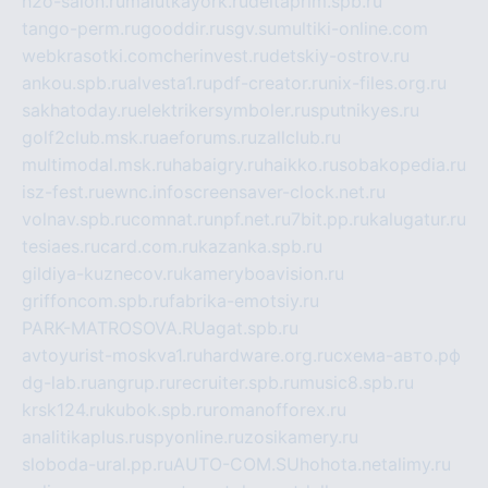
h2o-salon.ru
malutkayork.ru
deltaprim.spb.ru
tango-perm.ru
gooddir.ru
sgv.su
multiki-online.com
webkrasotki.com
cherinvest.ru
detskiy-ostrov.ru
ankou.spb.ru
alvesta1.ru
pdf-creator.ru
nix-files.org.ru
sakhatoday.ru
elektrikersymboler.ru
sputnikyes.ru
golf2club.msk.ru
aeforums.ru
zallclub.ru
multimodal.msk.ru
habaigry.ru
haikko.ru
sobakopedia.ru
isz-fest.ru
ewnc.info
screensaver-clock.net.ru
volnav.spb.ru
comnat.ru
npf.net.ru
7bit.pp.ru
kalugatur.ru
tesiaes.ru
card.com.ru
kazanka.spb.ru
gildiya-kuznecov.ru
kameryboavision.ru
griffoncom.spb.ru
fabrika-emotsiy.ru
PARK-MATROSOVA.RU
agat.spb.ru
avtoyurist-moskva1.ru
hardware.org.ru
схема-авто.рф
dg-lab.ru
angrup.ru
recruiter.spb.ru
music8.spb.ru
krsk124.ru
kubok.spb.ru
romanofforex.ru
analitikaplus.ru
spyonline.ru
zosikamery.ru
sloboda-ural.pp.ru
AUTO-COM.SU
hohota.net
alimy.ru