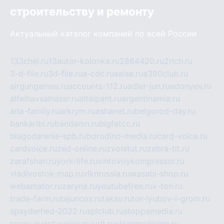
строительству и ремонту
Актуальный каталог компаний по всей России
133chel.ru
13autor-kolonka.ru
2864420.ru
2rich.ru
3-d-file.ru
3d-file.ru
a-cdc.ru
aalse.ru
a380club.ru
airgungames.ru
accounts-112.ru
adler-jun.ru
adonyev.ru
alfeihavsalnassr.ru
altaipant.ru
argentinamia.ru
aria-family.ru
arkrym.ru
ashanet.ru
belgorod-day.ru
bankaribi.ru
bandamn.ru
bigfatcc.ru
blagodarenie-spb.ru
borodino-media.ru
card-voice.ru
cardvoice.ru
zed-online.ru
zvonitut.ru
zebra-tlt.ru
zarafshan.ru
york-life.ru
vintovoykompressor.ru
vladivostok-map.ru
vlknrussia.ru
wasabi-shop.ru
webamator.ru
zaryna.ru
youtubefree.ru
x-ton.ru
trade-farm.ru
tajuncos.ru
taksu.ru
tor-lyubov-i-grom.ru
spayderhed-2022.ru
splclub.ru
stoppamedia.ru
snow-guard.ru
slovar-ivrit.ru
cleanmedicine.ru