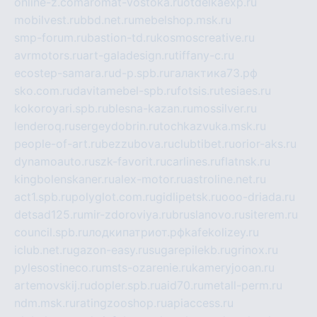
online-z.com
aromat-vostoka.ru
otdelkaexp.ru
mobilvest.ru
bbd.net.ru
mebelshop.msk.ru
smp-forum.ru
bastion-td.ru
kosmoscreative.ru
avrmotors.ru
art-galadesign.ru
tiffany-c.ru
ecostep-samara.ru
d-p.spb.ru
галактика73.рф
sko.com.ru
davitamebel-spb.ru
fotsis.ru
tesiaes.ru
kokoroyari.spb.ru
blesna-kazan.ru
mossilver.ru
lenderoq.ru
sergeydobrin.ru
tochkazvuka.msk.ru
people-of-art.ru
bezzubova.ru
clubtibet.ru
orior-aks.ru
dynamoauto.ru
szk-favorit.ru
carlines.ru
flatnsk.ru
kingbolenskaner.ru
alex-motor.ru
astroline.net.ru
act1.spb.ru
polyglot.com.ru
gidlipetsk.ru
ooo-driada.ru
detsad125.ru
mir-zdoroviya.ru
bruslanovo.ru
siterem.ru
council.spb.ru
лодкипатриот.рф
kafekolizey.ru
iclub.net.ru
gazon-easy.ru
sugarepilekb.ru
grinox.ru
pylesostineco.ru
msts-ozarenie.ru
kameryjooan.ru
artemovskij.ru
dopler.spb.ru
aid70.ru
metall-perm.ru
ndm.msk.ru
ratingzooshop.ru
apiaccess.ru