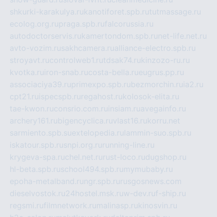
shkurki-karakulya.ru
kanotiforet.spb.ru
tutmassage.ru
ecolog.org.ru
praga.spb.ru
falcorussia.ru
autodoctorservis.ru
kamertondom.spb.ru
net-life.net.ru
avto-vozim.ru
sakhcamera.ru
alliance-electro.spb.ru
stroyavt.ru
controlweb1.ru
tdsak74.ru
kinzozo-ru.ru
kvotka.ru
iron-snab.ru
costa-bella.ru
eugrus.pp.ru
associaciya39.ru
primexpo.spb.ru
bezmorchin.ru
ia2.ru
cpt21.ru
ispecspb.ru
regahost.ru
kolosok-elita.ru
tae-kwon.ru
consrio.com.ru
insiam.ru
avegainfo.ru
archery161.ru
bigencyclica.ru
vlast16.ru
korru.net
sarmiento.spb.su
extelopedia.ru
lammin-suo.spb.ru
iskatour.spb.ru
snpi.org.ru
running-line.ru
krygeva-spa.ru
chel.net.ru
rust-loco.ru
dugshop.ru
hl-beta.spb.ru
school494.spb.ru
mymubaby.ru
epoha-metalband.ru
ngr.spb.ru
rusgosnews.com
dieselvostok.ru
24hostel.msk.ru
w-dev.ru
f-ship.ru
regsmi.ru
filmnetwork.ru
malinasp.ru
kinosvin.ru