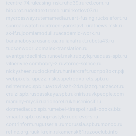
icentre-74.ru
leasing-nsk.ru
hd39.ru
rcd.com.ru
bioprot.ru
deltaextreme.ru
mirkotlov07.ru
mycrossway.ru
temamedia.ru
art-fusing.ru
cbslefort.ru
sunroadwatch.ru
citroen-yaroslavl.ru
ratnews.msk.ru
sk-if.ru
joomlamoduli.ru
academic-work.ru
bananaboys.ru
sanekua.ru
lianafrukt.ru
beta43.ru
tucsonwoori.com
alex-translation.ru
avantgardeclinics.ru
noel.msk.ru
buylq.ru
aquas-spb.ru
vilnerivne.com
bobry-2.ru
vtoroe-solnce.ru
nickysheen.ru
clockmir.ru
huntercraft.ru
стройокт.рф
webpixels.ru
pczz.msk.su
petrodvorets.spb.ru
nsintermed.spb.ru
avtovirazh-24.ru
jazzq.ru
czecot.ru
cruizi.spb.ru
spasskaya.spb.ru
kniris.ru
vkpeople.com
maminy-mysli.ru
arionorel.ru
khuseniosif.ru
dotmediacup.spb.ru
mebel-tiraspol.ru
all-books.biz
vmauto.spb.ru
shop-astyle.ru
derevo-s.ru
contrinform.ru
gutserial.ru
mdrussia.spb.ru
monod.ru
refine.org.ru
uk-krein.ru
kamensk61.ru
zooclub.info