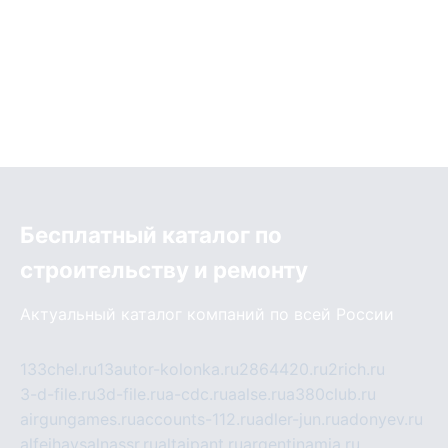
Бесплатный каталог по
строительству и ремонту
Актуальный каталог компаний по всей России
133chel.ru
13autor-kolonka.ru
2864420.ru
2rich.ru
3-d-file.ru
3d-file.ru
a-cdc.ru
aalse.ru
a380club.ru
airgungames.ru
accounts-112.ru
adler-jun.ru
adonyev.ru
alfeihavsalnassr.ru
altaipant.ru
argentinamia.ru