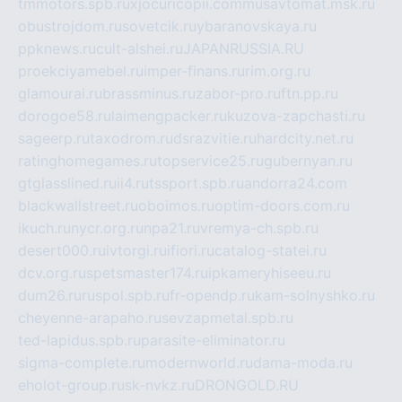
tmmotors.spb.ru
xjocuricopii.com
musavtomat.msk.ru
obustrojdom.ru
sovetcik.ru
ybaranovskaya.ru
ppknews.ru
cult-alshei.ru
JAPANRUSSIA.RU
proekciyamebel.ru
imper-finans.ru
rim.org.ru
glamourai.ru
brassminus.ru
zabor-pro.ru
ftn.pp.ru
dorogoe58.ru
laimengpacker.ru
kuzova-zapchasti.ru
sageerp.ru
taxodrom.ru
dsrazvitie.ru
hardcity.net.ru
ratinghomegames.ru
topservice25.ru
gubernyan.ru
gtglasslined.ru
ii4.ru
tssport.spb.ru
andorra24.com
blackwallstreet.ru
oboimos.ru
optim-doors.com.ru
ikuch.ru
nycr.org.ru
npa21.ru
vremya-ch.spb.ru
desert000.ru
ivtorgi.ru
ifiori.ru
catalog-statei.ru
dcv.org.ru
spetsmaster174.ru
ipkameryhiseeu.ru
dum26.ru
ruspol.spb.ru
fr-opendp.ru
kam-solnyshko.ru
cheyenne-arapaho.ru
sevzapmetal.spb.ru
ted-lapidus.spb.ru
parasite-eliminator.ru
sigma-complete.ru
modernworld.ru
dama-moda.ru
eholot-group.ru
sk-nvkz.ru
DRONGOLD.RU