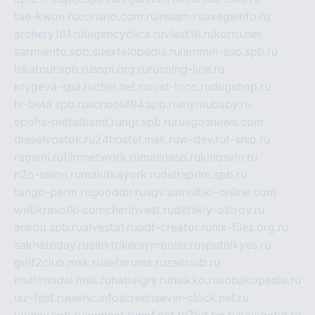
tae-kwon.ru
consrio.com.ru
insiam.ru
avegainfo.ru
archery161.ru
bigencyclica.ru
vlast16.ru
korru.net
sarmiento.spb.su
extelopedia.ru
lammin-suo.spb.ru
iskatour.spb.ru
snpi.org.ru
running-line.ru
krygeva-spa.ru
chel.net.ru
rust-loco.ru
dugshop.ru
hl-beta.spb.ru
school494.spb.ru
mymubaby.ru
epoha-metalband.ru
ngr.spb.ru
rusgosnews.com
dieselvostok.ru
24hostel.msk.ru
w-dev.ru
f-ship.ru
regsmi.ru
filmnetwork.ru
malinasp.ru
kinosvin.ru
h2o-salon.ru
malutkayork.ru
deltaprim.spb.ru
tango-perm.ru
gooddir.ru
sgv.su
multiki-online.com
webkrasotki.com
cherinvest.ru
detskiy-ostrov.ru
ankou.spb.ru
alvesta1.ru
pdf-creator.ru
nix-files.org.ru
sakhatoday.ru
elektrikersymboler.ru
sputnikyes.ru
golf2club.msk.ru
aeforums.ru
zallclub.ru
multimodal.msk.ru
habaigry.ru
haikko.ru
sobakopedia.ru
isz-fest.ru
ewnc.info
screensaver-clock.net.ru
volnav.spb.ru
comnat.ru
npf.net.ru
7bit.pp.ru
kalugatur.ru