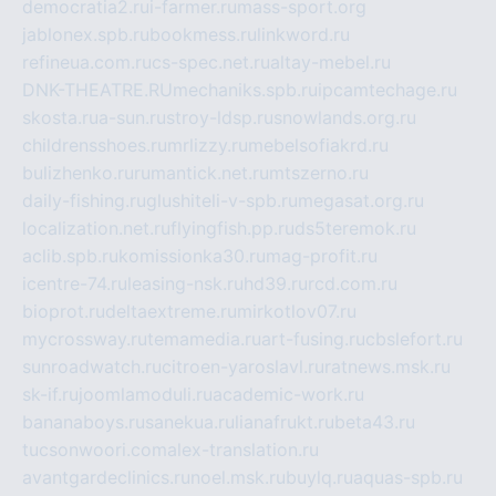
democratia2.ru
i-farmer.ru
mass-sport.org
jablonex.spb.ru
bookmess.ru
linkword.ru
refineua.com.ru
cs-spec.net.ru
altay-mebel.ru
DNK-THEATRE.RU
mechaniks.spb.ru
ipcamtechage.ru
skosta.ru
a-sun.ru
stroy-ldsp.ru
snowlands.org.ru
childrensshoes.ru
mrlizzy.ru
mebelsofiakrd.ru
bulizhenko.ru
rumantick.net.ru
mtszerno.ru
daily-fishing.ru
glushiteli-v-spb.ru
megasat.org.ru
localization.net.ru
flyingfish.pp.ru
ds5teremok.ru
aclib.spb.ru
komissionka30.ru
mag-profit.ru
icentre-74.ru
leasing-nsk.ru
hd39.ru
rcd.com.ru
bioprot.ru
deltaextreme.ru
mirkotlov07.ru
mycrossway.ru
temamedia.ru
art-fusing.ru
cbslefort.ru
sunroadwatch.ru
citroen-yaroslavl.ru
ratnews.msk.ru
sk-if.ru
joomlamoduli.ru
academic-work.ru
bananaboys.ru
sanekua.ru
lianafrukt.ru
beta43.ru
tucsonwoori.com
alex-translation.ru
avantgardeclinics.ru
noel.msk.ru
buylq.ru
aquas-spb.ru