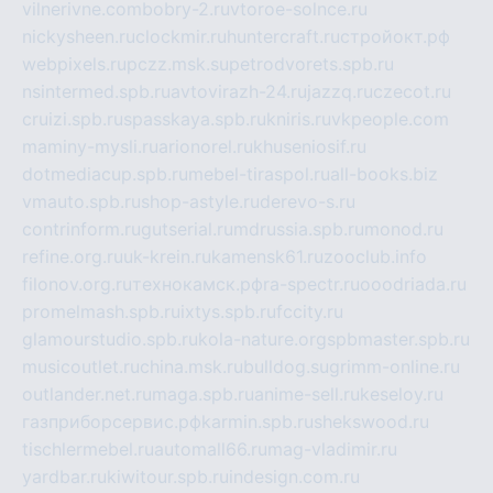
vilnerivne.com
bobry-2.ru
vtoroe-solnce.ru
nickysheen.ru
clockmir.ru
huntercraft.ru
стройокт.рф
webpixels.ru
pczz.msk.su
petrodvorets.spb.ru
nsintermed.spb.ru
avtovirazh-24.ru
jazzq.ru
czecot.ru
cruizi.spb.ru
spasskaya.spb.ru
kniris.ru
vkpeople.com
maminy-mysli.ru
arionorel.ru
khuseniosif.ru
dotmediacup.spb.ru
mebel-tiraspol.ru
all-books.biz
vmauto.spb.ru
shop-astyle.ru
derevo-s.ru
contrinform.ru
gutserial.ru
mdrussia.spb.ru
monod.ru
refine.org.ru
uk-krein.ru
kamensk61.ru
zooclub.info
filonov.org.ru
технокамск.рф
ra-spectr.ru
ooodriada.ru
promelmash.spb.ru
ixtys.spb.ru
fccity.ru
glamourstudio.spb.ru
kola-nature.org
spbmaster.spb.ru
musicoutlet.ru
china.msk.ru
bulldog.su
grimm-online.ru
outlander.net.ru
maga.spb.ru
anime-sell.ru
keseloy.ru
газприборсервис.рф
karmin.spb.ru
shekswood.ru
tischlermebel.ru
automall66.ru
mag-vladimir.ru
yardbar.ru
kiwitour.spb.ru
indesign.com.ru