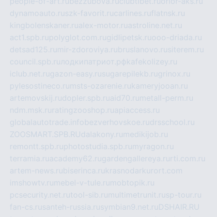
people-of-art.ru
bezzubova.ru
clubtibet.ru
orior-aks.ru
dynamoauto.ru
szk-favorit.ru
carlines.ru
flatnsk.ru
kingbolenskaner.ru
alex-motor.ru
astroline.net.ru
act1.spb.ru
polyglot.com.ru
gidlipetsk.ru
ooo-driada.ru
detsad125.ru
mir-zdoroviya.ru
bruslanovo.ru
siterem.ru
council.spb.ru
лодкипатриот.рф
kafekolizey.ru
iclub.net.ru
gazon-easy.ru
sugarepilekb.ru
grinox.ru
pylesostineco.ru
msts-ozarenie.ru
kameryjooan.ru
artemovskij.ru
dopler.spb.ru
aid70.ru
metall-perm.ru
ndm.msk.ru
ratingzooshop.ru
apiaccess.ru
globalautotrade.info
bezverhovskoe.ru
drsschool.ru
ZOOSMART.SPB.RU
dalakony.ru
medikijob.ru
remontt.spb.ru
photostudia.spb.ru
myragon.ru
terramia.ru
academy62.ru
gardengallereya.ru
rti.com.ru
artem-news.ru
biserinca.ru
krasnodarkurort.com
imshowtv.ru
mebel-v-tule.ru
mobtopik.ru
pcsecurity.net.ru
tool-sib.ru
multimetrunit.ru
sp-tour.ru
fan-cs.ru
santeh-russia.ru
symbian9.net.ru
DSHAIR.RU