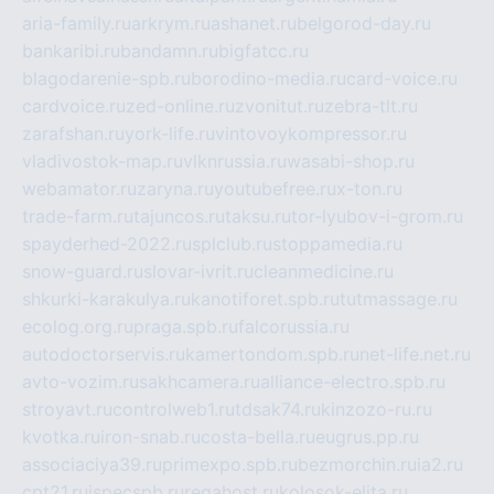
aria-family.ru
arkrym.ru
ashanet.ru
belgorod-day.ru
bankaribi.ru
bandamn.ru
bigfatcc.ru
blagodarenie-spb.ru
borodino-media.ru
card-voice.ru
cardvoice.ru
zed-online.ru
zvonitut.ru
zebra-tlt.ru
zarafshan.ru
york-life.ru
vintovoykompressor.ru
vladivostok-map.ru
vlknrussia.ru
wasabi-shop.ru
webamator.ru
zaryna.ru
youtubefree.ru
x-ton.ru
trade-farm.ru
tajuncos.ru
taksu.ru
tor-lyubov-i-grom.ru
spayderhed-2022.ru
splclub.ru
stoppamedia.ru
snow-guard.ru
slovar-ivrit.ru
cleanmedicine.ru
shkurki-karakulya.ru
kanotiforet.spb.ru
tutmassage.ru
ecolog.org.ru
praga.spb.ru
falcorussia.ru
autodoctorservis.ru
kamertondom.spb.ru
net-life.net.ru
avto-vozim.ru
sakhcamera.ru
alliance-electro.spb.ru
stroyavt.ru
controlweb1.ru
tdsak74.ru
kinzozo-ru.ru
kvotka.ru
iron-snab.ru
costa-bella.ru
eugrus.pp.ru
associaciya39.ru
primexpo.spb.ru
bezmorchin.ru
ia2.ru
cpt21.ru
ispecspb.ru
regahost.ru
kolosok-elita.ru