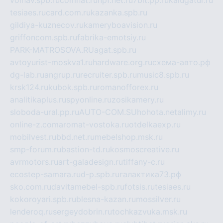
tesiaes.ru
card.com.ru
kazanka.spb.ru
gildiya-kuznecov.ru
kameryboavision.ru
griffoncom.spb.ru
fabrika-emotsiy.ru
PARK-MATROSOVA.RU
agat.spb.ru
avtoyurist-moskva1.ru
hardware.org.ru
схема-авто.рф
dg-lab.ru
angrup.ru
recruiter.spb.ru
music8.spb.ru
krsk124.ru
kubok.spb.ru
romanofforex.ru
analitikaplus.ru
spyonline.ru
zosikamery.ru
sloboda-ural.pp.ru
AUTO-COM.SU
hohota.net
alimy.ru
online-z.com
aromat-vostoka.ru
otdelkaexp.ru
mobilvest.ru
bbd.net.ru
mebelshop.msk.ru
smp-forum.ru
bastion-td.ru
kosmoscreative.ru
avrmotors.ru
art-galadesign.ru
tiffany-c.ru
ecostep-samara.ru
d-p.spb.ru
галактика73.рф
sko.com.ru
davitamebel-spb.ru
fotsis.ru
tesiaes.ru
kokoroyari.spb.ru
blesna-kazan.ru
mossilver.ru
lenderoq.ru
sergeydobrin.ru
tochkazvuka.msk.ru