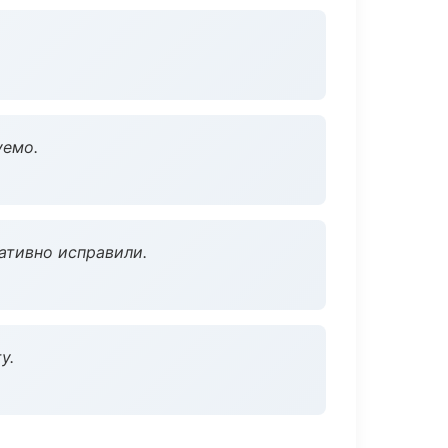
уемо.
ативно исправили.
у.