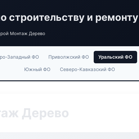
по строительству и ремонту
рой Монтаж Дерево
ро-Западный ФО
Приволжский ФО
Уральский ФО
Южный ФО
Северо-Кавказский ФО
аж Дерево