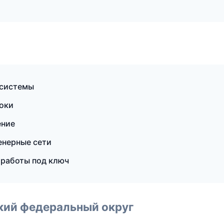
 системы
токи
ение
нерные сети
 работы под ключ
ский федеральный округ