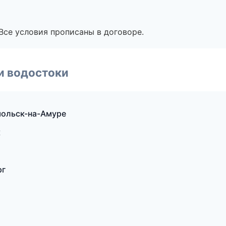
Все условия прописаны в договоре.
и водостоки
ольск-на-Амуре
к
рг