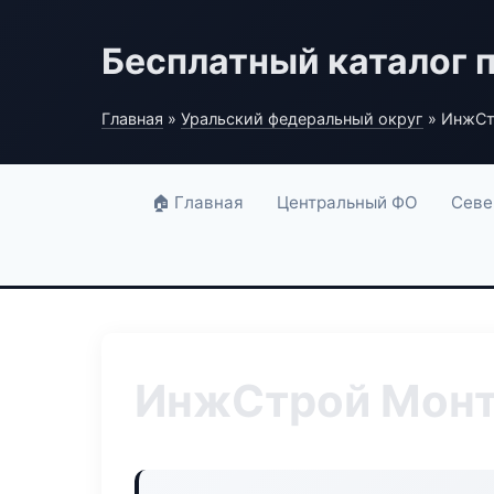
Бесплатный каталог 
Главная
»
Уральский федеральный округ
» ИнжСт
🏠 Главная
Центральный ФО
Севе
ИнжСтрой Монт