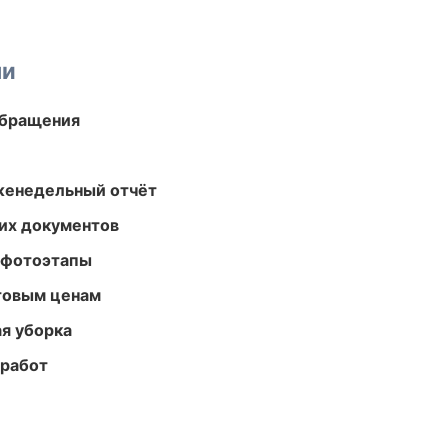
ми
обращения
женедельный отчёт
их документов
 фотоэтапы
птовым ценам
ая уборка
 работ