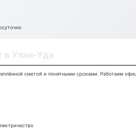
осуточно
 в Улан-Удэ
реплённой сметой и понятными сроками. Работаем офи
электричество