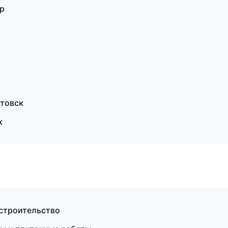
р
товск
к
 строительство