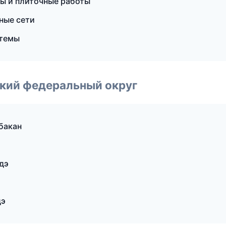
ы и плиточные работы
ные сети
стемы
ский федеральный округ
бакан
дэ
дэ