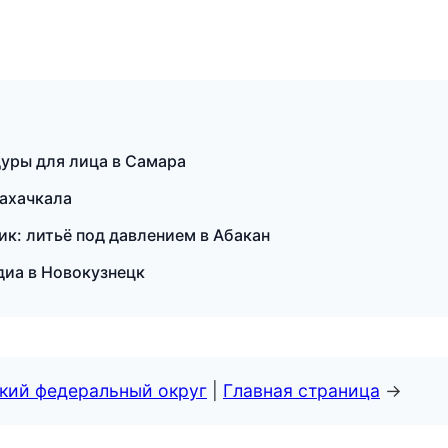
дуры для лица в Самара
Махачкала
к: литьё под давлением в Абакан
едиа в Новокузнецк
ский федеральный округ
|
Главная страница
→