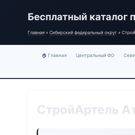
Бесплатный каталог 
Главная
»
Сибирский федеральный округ
» Строй
🏠 Главная
Центральный ФО
Севе
СтройАртель А