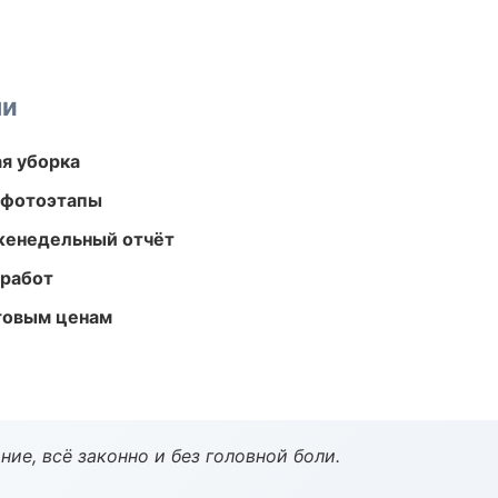
ми
ая уборка
 фотоэтапы
женедельный отчёт
 работ
птовым ценам
ие, всё законно и без головной боли.