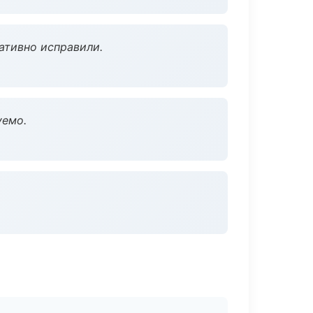
ативно исправили.
уемо.