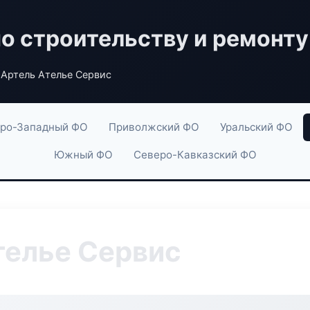
по строительству и ремонту
Артель Ателье Сервис
ро-Западный ФО
Приволжский ФО
Уральский ФО
Южный ФО
Северо-Кавказский ФО
телье Сервис