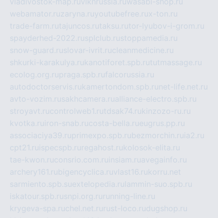
vladivostok-map.ru
vlknrussia.ru
wasabi-shop.ru
webamator.ru
zaryna.ru
youtubefree.ru
x-ton.ru
trade-farm.ru
tajuncos.ru
taksu.ru
tor-lyubov-i-grom.ru
spayderhed-2022.ru
splclub.ru
stoppamedia.ru
snow-guard.ru
slovar-ivrit.ru
cleanmedicine.ru
shkurki-karakulya.ru
kanotiforet.spb.ru
tutmassage.ru
ecolog.org.ru
praga.spb.ru
falcorussia.ru
autodoctorservis.ru
kamertondom.spb.ru
net-life.net.ru
avto-vozim.ru
sakhcamera.ru
alliance-electro.spb.ru
stroyavt.ru
controlweb1.ru
tdsak74.ru
kinzozo-ru.ru
kvotka.ru
iron-snab.ru
costa-bella.ru
eugrus.pp.ru
associaciya39.ru
primexpo.spb.ru
bezmorchin.ru
ia2.ru
cpt21.ru
ispecspb.ru
regahost.ru
kolosok-elita.ru
tae-kwon.ru
consrio.com.ru
insiam.ru
avegainfo.ru
archery161.ru
bigencyclica.ru
vlast16.ru
korru.net
sarmiento.spb.su
extelopedia.ru
lammin-suo.spb.ru
iskatour.spb.ru
snpi.org.ru
running-line.ru
krygeva-spa.ru
chel.net.ru
rust-loco.ru
dugshop.ru