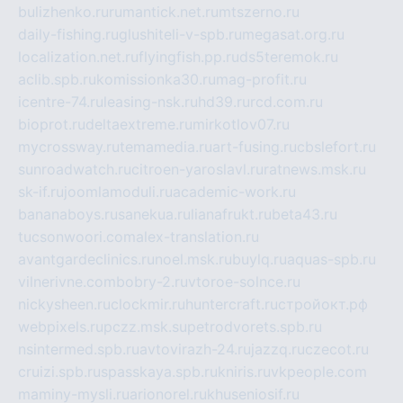
bulizhenko.ru
rumantick.net.ru
mtszerno.ru
daily-fishing.ru
glushiteli-v-spb.ru
megasat.org.ru
localization.net.ru
flyingfish.pp.ru
ds5teremok.ru
aclib.spb.ru
komissionka30.ru
mag-profit.ru
icentre-74.ru
leasing-nsk.ru
hd39.ru
rcd.com.ru
bioprot.ru
deltaextreme.ru
mirkotlov07.ru
mycrossway.ru
temamedia.ru
art-fusing.ru
cbslefort.ru
sunroadwatch.ru
citroen-yaroslavl.ru
ratnews.msk.ru
sk-if.ru
joomlamoduli.ru
academic-work.ru
bananaboys.ru
sanekua.ru
lianafrukt.ru
beta43.ru
tucsonwoori.com
alex-translation.ru
avantgardeclinics.ru
noel.msk.ru
buylq.ru
aquas-spb.ru
vilnerivne.com
bobry-2.ru
vtoroe-solnce.ru
nickysheen.ru
clockmir.ru
huntercraft.ru
стройокт.рф
webpixels.ru
pczz.msk.su
petrodvorets.spb.ru
nsintermed.spb.ru
avtovirazh-24.ru
jazzq.ru
czecot.ru
cruizi.spb.ru
spasskaya.spb.ru
kniris.ru
vkpeople.com
maminy-mysli.ru
arionorel.ru
khuseniosif.ru