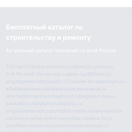
Бесплатный каталог по
строительству и ремонту
Актуальный каталог компаний по всей России
133chel.ru
13autor-kolonka.ru
2864420.ru
2rich.ru
3-d-file.ru
3d-file.ru
a-cdc.ru
aalse.ru
a380club.ru
airgungames.ru
accounts-112.ru
adler-jun.ru
adonyev.ru
alfeihavsalnassr.ru
altaipant.ru
argentinamia.ru
aria-family.ru
arkrym.ru
ashanet.ru
belgorod-day.ru
bankaribi.ru
bandamn.ru
bigfatcc.ru
blagodarenie-spb.ru
borodino-media.ru
card-voice.ru
cardvoice.ru
zed-online.ru
zvonitut.ru
zebra-tlt.ru
zarafshan.ru
york-life.ru
vintovoykompressor.ru