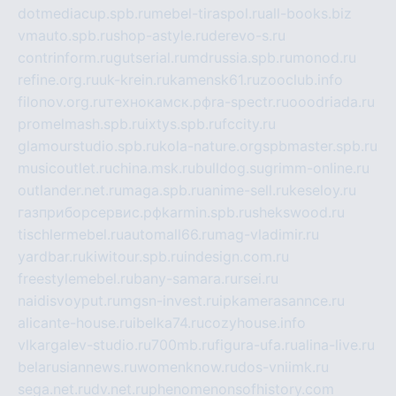
dotmediacup.spb.ru
mebel-tiraspol.ru
all-books.biz
vmauto.spb.ru
shop-astyle.ru
derevo-s.ru
contrinform.ru
gutserial.ru
mdrussia.spb.ru
monod.ru
refine.org.ru
uk-krein.ru
kamensk61.ru
zooclub.info
filonov.org.ru
технокамск.рф
ra-spectr.ru
ooodriada.ru
promelmash.spb.ru
ixtys.spb.ru
fccity.ru
glamourstudio.spb.ru
kola-nature.org
spbmaster.spb.ru
musicoutlet.ru
china.msk.ru
bulldog.su
grimm-online.ru
outlander.net.ru
maga.spb.ru
anime-sell.ru
keseloy.ru
газприборсервис.рф
karmin.spb.ru
shekswood.ru
tischlermebel.ru
automall66.ru
mag-vladimir.ru
yardbar.ru
kiwitour.spb.ru
indesign.com.ru
freestylemebel.ru
bany-samara.ru
rsei.ru
naidisvoyput.ru
mgsn-invest.ru
ipkamerasannce.ru
alicante-house.ru
ibelka74.ru
cozyhouse.info
vlkargalev-studio.ru
700mb.ru
figura-ufa.ru
alina-live.ru
belarusiannews.ru
womenknow.ru
dos-vniimk.ru
sega.net.ru
dv.net.ru
phenomenonsofhistory.com