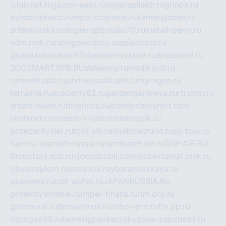
iclub.net.ru
gazon-easy.ru
sugarepilekb.ru
grinox.ru
pylesostineco.ru
msts-ozarenie.ru
kameryjooan.ru
artemovskij.ru
dopler.spb.ru
aid70.ru
metall-perm.ru
ndm.msk.ru
ratingzooshop.ru
apiaccess.ru
globalautotrade.info
bezverhovskoe.ru
drsschool.ru
ZOOSMART.SPB.RU
dalakony.ru
medikijob.ru
remontt.spb.ru
photostudia.spb.ru
myragon.ru
terramia.ru
academy62.ru
gardengallereya.ru
rti.com.ru
artem-news.ru
biserinca.ru
krasnodarkurort.com
imshowtv.ru
mebel-v-tule.ru
mobtopik.ru
pcsecurity.net.ru
tool-sib.ru
multimetrunit.ru
sp-tour.ru
fan-cs.ru
santeh-russia.ru
symbian9.net.ru
DSHAIR.RU
tmmotors.spb.ru
xjocuricopii.com
musavtomat.msk.ru
obustrojdom.ru
sovetcik.ru
ybaranovskaya.ru
ppknews.ru
cult-alshei.ru
JAPANRUSSIA.RU
proekciyamebel.ru
imper-finans.ru
rim.org.ru
glamourai.ru
brassminus.ru
zabor-pro.ru
ftn.pp.ru
dorogoe58.ru
laimengpacker.ru
kuzova-zapchasti.ru