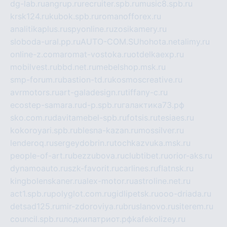
dg-lab.ru
angrup.ru
recruiter.spb.ru
music8.spb.ru
krsk124.ru
kubok.spb.ru
romanofforex.ru
analitikaplus.ru
spyonline.ru
zosikamery.ru
sloboda-ural.pp.ru
AUTO-COM.SU
hohota.net
alimy.ru
online-z.com
aromat-vostoka.ru
otdelkaexp.ru
mobilvest.ru
bbd.net.ru
mebelshop.msk.ru
smp-forum.ru
bastion-td.ru
kosmoscreative.ru
avrmotors.ru
art-galadesign.ru
tiffany-c.ru
ecostep-samara.ru
d-p.spb.ru
галактика73.рф
sko.com.ru
davitamebel-spb.ru
fotsis.ru
tesiaes.ru
kokoroyari.spb.ru
blesna-kazan.ru
mossilver.ru
lenderoq.ru
sergeydobrin.ru
tochkazvuka.msk.ru
people-of-art.ru
bezzubova.ru
clubtibet.ru
orior-aks.ru
dynamoauto.ru
szk-favorit.ru
carlines.ru
flatnsk.ru
kingbolenskaner.ru
alex-motor.ru
astroline.net.ru
act1.spb.ru
polyglot.com.ru
gidlipetsk.ru
ooo-driada.ru
detsad125.ru
mir-zdoroviya.ru
bruslanovo.ru
siterem.ru
council.spb.ru
лодкипатриот.рф
kafekolizey.ru