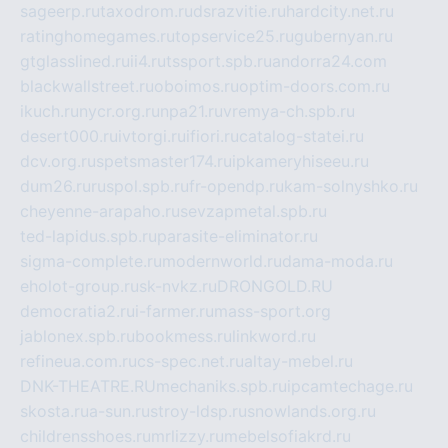
sageerp.ru
taxodrom.ru
dsrazvitie.ru
hardcity.net.ru
ratinghomegames.ru
topservice25.ru
gubernyan.ru
gtglasslined.ru
ii4.ru
tssport.spb.ru
andorra24.com
blackwallstreet.ru
oboimos.ru
optim-doors.com.ru
ikuch.ru
nycr.org.ru
npa21.ru
vremya-ch.spb.ru
desert000.ru
ivtorgi.ru
ifiori.ru
catalog-statei.ru
dcv.org.ru
spetsmaster174.ru
ipkameryhiseeu.ru
dum26.ru
ruspol.spb.ru
fr-opendp.ru
kam-solnyshko.ru
cheyenne-arapaho.ru
sevzapmetal.spb.ru
ted-lapidus.spb.ru
parasite-eliminator.ru
sigma-complete.ru
modernworld.ru
dama-moda.ru
eholot-group.ru
sk-nvkz.ru
DRONGOLD.RU
democratia2.ru
i-farmer.ru
mass-sport.org
jablonex.spb.ru
bookmess.ru
linkword.ru
refineua.com.ru
cs-spec.net.ru
altay-mebel.ru
DNK-THEATRE.RU
mechaniks.spb.ru
ipcamtechage.ru
skosta.ru
a-sun.ru
stroy-ldsp.ru
snowlands.org.ru
childrensshoes.ru
mrlizzy.ru
mebelsofiakrd.ru