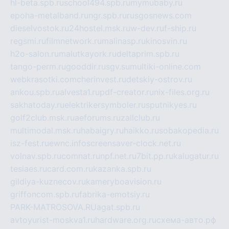
hl-beta.spb.ru
school494.spb.ru
mymubaby.ru
epoha-metalband.ru
ngr.spb.ru
rusgosnews.com
dieselvostok.ru
24hostel.msk.ru
w-dev.ru
f-ship.ru
regsmi.ru
filmnetwork.ru
malinasp.ru
kinosvin.ru
h2o-salon.ru
malutkayork.ru
deltaprim.spb.ru
tango-perm.ru
gooddir.ru
sgv.su
multiki-online.com
webkrasotki.com
cherinvest.ru
detskiy-ostrov.ru
ankou.spb.ru
alvesta1.ru
pdf-creator.ru
nix-files.org.ru
sakhatoday.ru
elektrikersymboler.ru
sputnikyes.ru
golf2club.msk.ru
aeforums.ru
zallclub.ru
multimodal.msk.ru
habaigry.ru
haikko.ru
sobakopedia.ru
isz-fest.ru
ewnc.info
screensaver-clock.net.ru
volnav.spb.ru
comnat.ru
npf.net.ru
7bit.pp.ru
kalugatur.ru
tesiaes.ru
card.com.ru
kazanka.spb.ru
gildiya-kuznecov.ru
kameryboavision.ru
griffoncom.spb.ru
fabrika-emotsiy.ru
PARK-MATROSOVA.RU
agat.spb.ru
avtoyurist-moskva1.ru
hardware.org.ru
схема-авто.рф