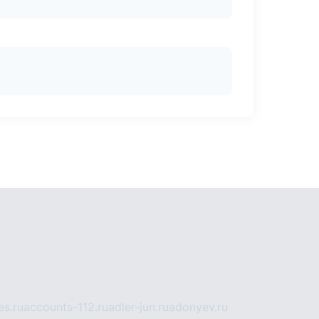
s.ru
accounts-112.ru
adler-jun.ru
adonyev.ru