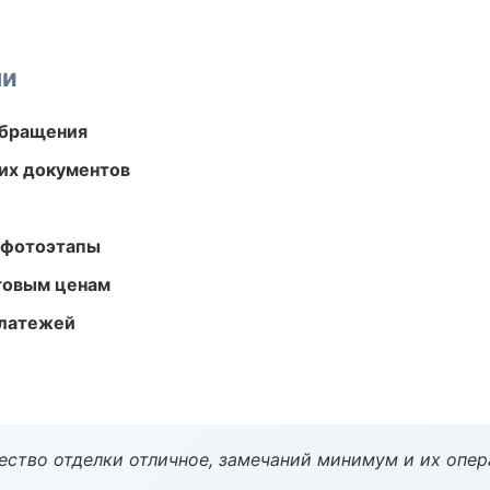
ми
обращения
их документов
 фотоэтапы
птовым ценам
платежей
чество отделки отличное, замечаний минимум и их опер