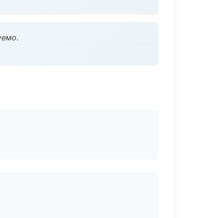
уемо.