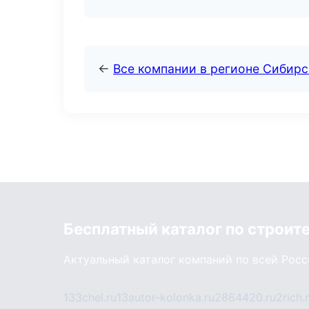
←
Все компании в регионе Сибир
Бесплатный каталог по строит
Актуальный каталог компаний по всей Рос
133chel.ru
13autor-kolonka.ru
2864420.ru
2rich.