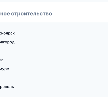
ное строительство
сноярск
овгород
ск
Амуре
ерополь