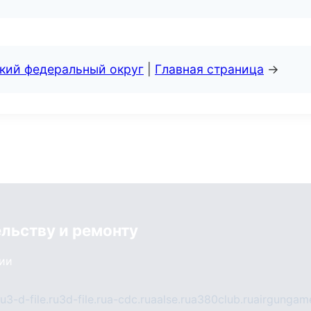
ский федеральный округ
|
Главная страница
→
ельству и ремонту
сии
ru
3-d-file.ru
3d-file.ru
a-cdc.ru
aalse.ru
a380club.ru
airgungame