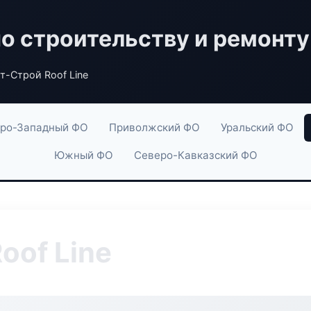
по строительству и ремонту
т-Строй Roof Line
ро-Западный ФО
Приволжский ФО
Уральский ФО
Южный ФО
Северо-Кавказский ФО
oof Line