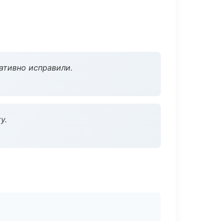
ативно исправили.
у.