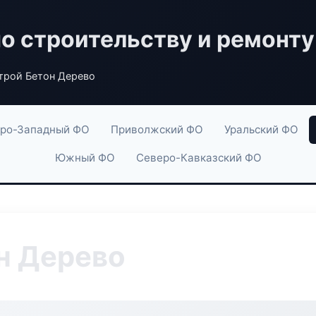
по строительству и ремонту
рой Бетон Дерево
ро-Западный ФО
Приволжский ФО
Уральский ФО
Южный ФО
Северо-Кавказский ФО
н Дерево