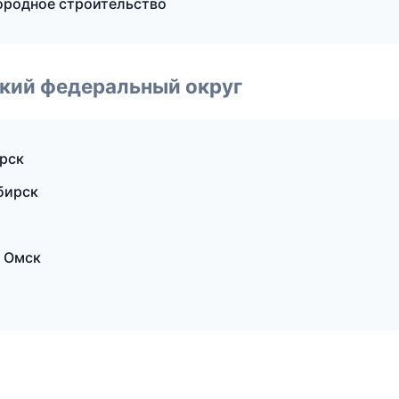
ородное строительство
ский федеральный округ
рск
бирск
 Омск