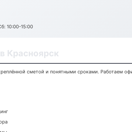
б: 10:00-15:00
в Красноярск
креплённой сметой и понятными сроками. Работаем оф
динг
ора