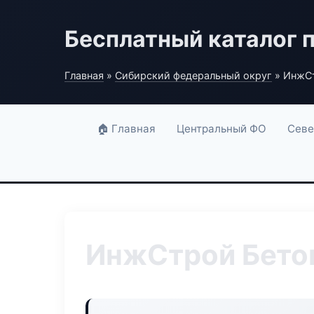
Бесплатный каталог 
Главная
»
Сибирский федеральный округ
» ИнжСт
🏠 Главная
Центральный ФО
Севе
ИнжСтрой Бето