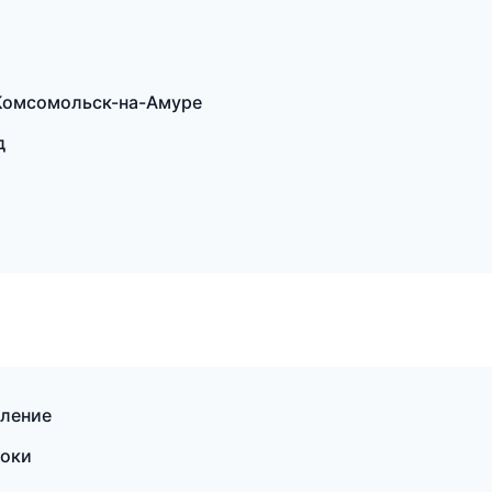
Комсомольск-на-Амуре
д
пление
токи