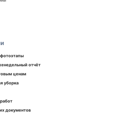
емы
ми
 фотоэтапы
женедельный отчёт
птовым ценам
ая уборка
 работ
их документов