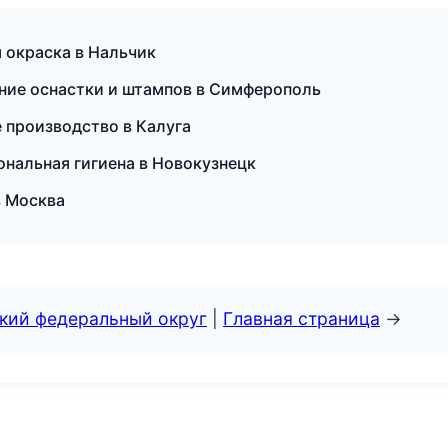
 окраска в Нальчик
ние оснастки и штампов в Симферополь
е производство в Калуга
ональная гигиена в Новокузнецк
в Москва
ский федеральный округ
|
Главная страница
→