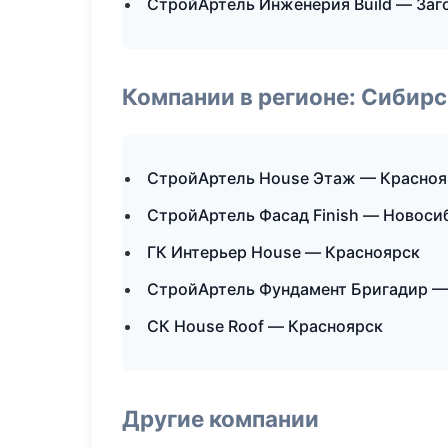
СтройАртель Инженерия Build — Заг
Компании в регионе: Сибир
СтройАртель House Этаж — Красноя
СтройАртель Фасад Finish — Новоси
ГК Интерьер House — Красноярск
СтройАртель Фундамент Бригадир —
СК House Roof — Красноярск
Другие компании