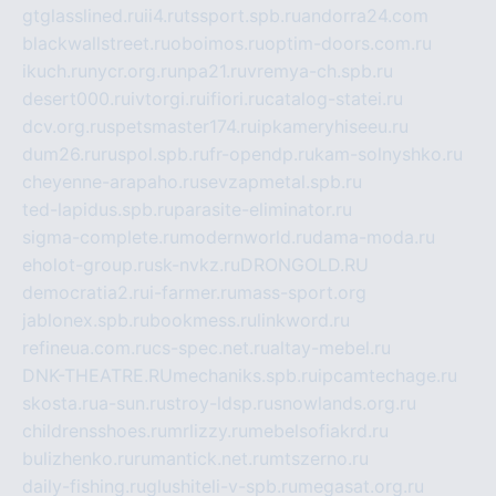
gtglasslined.ru
ii4.ru
tssport.spb.ru
andorra24.com
blackwallstreet.ru
oboimos.ru
optim-doors.com.ru
ikuch.ru
nycr.org.ru
npa21.ru
vremya-ch.spb.ru
desert000.ru
ivtorgi.ru
ifiori.ru
catalog-statei.ru
dcv.org.ru
spetsmaster174.ru
ipkameryhiseeu.ru
dum26.ru
ruspol.spb.ru
fr-opendp.ru
kam-solnyshko.ru
cheyenne-arapaho.ru
sevzapmetal.spb.ru
ted-lapidus.spb.ru
parasite-eliminator.ru
sigma-complete.ru
modernworld.ru
dama-moda.ru
eholot-group.ru
sk-nvkz.ru
DRONGOLD.RU
democratia2.ru
i-farmer.ru
mass-sport.org
jablonex.spb.ru
bookmess.ru
linkword.ru
refineua.com.ru
cs-spec.net.ru
altay-mebel.ru
DNK-THEATRE.RU
mechaniks.spb.ru
ipcamtechage.ru
skosta.ru
a-sun.ru
stroy-ldsp.ru
snowlands.org.ru
childrensshoes.ru
mrlizzy.ru
mebelsofiakrd.ru
bulizhenko.ru
rumantick.net.ru
mtszerno.ru
daily-fishing.ru
glushiteli-v-spb.ru
megasat.org.ru