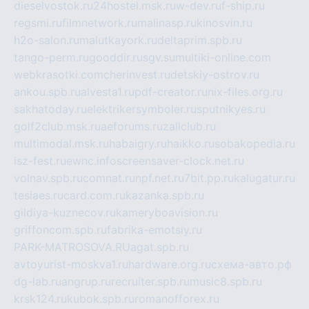
dieselvostok.ru
24hostel.msk.ru
w-dev.ru
f-ship.ru
regsmi.ru
filmnetwork.ru
malinasp.ru
kinosvin.ru
h2o-salon.ru
malutkayork.ru
deltaprim.spb.ru
tango-perm.ru
gooddir.ru
sgv.su
multiki-online.com
webkrasotki.com
cherinvest.ru
detskiy-ostrov.ru
ankou.spb.ru
alvesta1.ru
pdf-creator.ru
nix-files.org.ru
sakhatoday.ru
elektrikersymboler.ru
sputnikyes.ru
golf2club.msk.ru
aeforums.ru
zallclub.ru
multimodal.msk.ru
habaigry.ru
haikko.ru
sobakopedia.ru
isz-fest.ru
ewnc.info
screensaver-clock.net.ru
volnav.spb.ru
comnat.ru
npf.net.ru
7bit.pp.ru
kalugatur.ru
tesiaes.ru
card.com.ru
kazanka.spb.ru
gildiya-kuznecov.ru
kameryboavision.ru
griffoncom.spb.ru
fabrika-emotsiy.ru
PARK-MATROSOVA.RU
agat.spb.ru
avtoyurist-moskva1.ru
hardware.org.ru
схема-авто.рф
dg-lab.ru
angrup.ru
recruiter.spb.ru
music8.spb.ru
krsk124.ru
kubok.spb.ru
romanofforex.ru