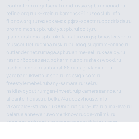
contrinform.ru
gutserial.ru
mdrussia.spb.ru
monod.ru
refine.org.ru
uk-krein.ru
kamensk61.ru
zooclub.info
filonov.org.ru
технокамск.рф
ra-spectr.ru
ooodriada.ru
promelmash.spb.ru
ixtys.spb.ru
fccity.ru
glamourstudio.spb.ru
kola-nature.org
spbmaster.spb.ru
musicoutlet.ru
china.msk.ru
bulldog.su
grimm-online.ru
outlander.net.ru
maga.spb.ru
anime-sell.ru
keseloy.ru
газприборсервис.рф
karmin.spb.ru
shekswood.ru
tischlermebel.ru
automall66.ru
mag-vladimir.ru
yardbar.ru
kiwitour.spb.ru
indesign.com.ru
freestylemebel.ru
bany-samara.ru
rsei.ru
naidisvoyput.ru
mgsn-invest.ru
ipkamerasannce.ru
alicante-house.ru
ibelka74.ru
cozyhouse.info
vlkargalev-studio.ru
700mb.ru
figura-ufa.ru
alina-live.ru
belarusiannews.ru
womenknow.ru
dos-vniimk.ru
sega.net.ru
dv.net.ru
phenomenonsofhistory.com
telesputnik.net.ru
wall.pp.ru
pylesosroidmi.ru
gtc-clan.ru
cligs.ru
bibikazap.ru
popova.org.ru