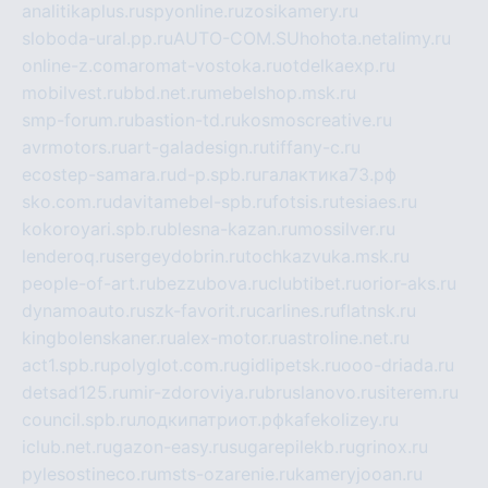
analitikaplus.ru
spyonline.ru
zosikamery.ru
sloboda-ural.pp.ru
AUTO-COM.SU
hohota.net
alimy.ru
online-z.com
aromat-vostoka.ru
otdelkaexp.ru
mobilvest.ru
bbd.net.ru
mebelshop.msk.ru
smp-forum.ru
bastion-td.ru
kosmoscreative.ru
avrmotors.ru
art-galadesign.ru
tiffany-c.ru
ecostep-samara.ru
d-p.spb.ru
галактика73.рф
sko.com.ru
davitamebel-spb.ru
fotsis.ru
tesiaes.ru
kokoroyari.spb.ru
blesna-kazan.ru
mossilver.ru
lenderoq.ru
sergeydobrin.ru
tochkazvuka.msk.ru
people-of-art.ru
bezzubova.ru
clubtibet.ru
orior-aks.ru
dynamoauto.ru
szk-favorit.ru
carlines.ru
flatnsk.ru
kingbolenskaner.ru
alex-motor.ru
astroline.net.ru
act1.spb.ru
polyglot.com.ru
gidlipetsk.ru
ooo-driada.ru
detsad125.ru
mir-zdoroviya.ru
bruslanovo.ru
siterem.ru
council.spb.ru
лодкипатриот.рф
kafekolizey.ru
iclub.net.ru
gazon-easy.ru
sugarepilekb.ru
grinox.ru
pylesostineco.ru
msts-ozarenie.ru
kameryjooan.ru