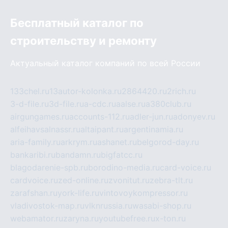
Бесплатный каталог по
строительству и ремонту
Актуальный каталог компаний по всей России
133chel.ru
13autor-kolonka.ru
2864420.ru
2rich.ru
3-d-file.ru
3d-file.ru
a-cdc.ru
aalse.ru
a380club.ru
airgungames.ru
accounts-112.ru
adler-jun.ru
adonyev.ru
alfeihavsalnassr.ru
altaipant.ru
argentinamia.ru
aria-family.ru
arkrym.ru
ashanet.ru
belgorod-day.ru
bankaribi.ru
bandamn.ru
bigfatcc.ru
blagodarenie-spb.ru
borodino-media.ru
card-voice.ru
cardvoice.ru
zed-online.ru
zvonitut.ru
zebra-tlt.ru
zarafshan.ru
york-life.ru
vintovoykompressor.ru
vladivostok-map.ru
vlknrussia.ru
wasabi-shop.ru
webamator.ru
zaryna.ru
youtubefree.ru
x-ton.ru