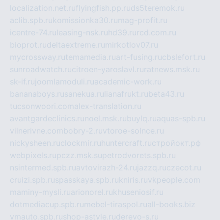
localization.net.ru
flyingfish.pp.ru
ds5teremok.ru
aclib.spb.ru
komissionka30.ru
mag-profit.ru
icentre-74.ru
leasing-nsk.ru
hd39.ru
rcd.com.ru
bioprot.ru
deltaextreme.ru
mirkotlov07.ru
mycrossway.ru
temamedia.ru
art-fusing.ru
cbslefort.ru
sunroadwatch.ru
citroen-yaroslavl.ru
ratnews.msk.ru
sk-if.ru
joomlamoduli.ru
academic-work.ru
bananaboys.ru
sanekua.ru
lianafrukt.ru
beta43.ru
tucsonwoori.com
alex-translation.ru
avantgardeclinics.ru
noel.msk.ru
buylq.ru
aquas-spb.ru
vilnerivne.com
bobry-2.ru
vtoroe-solnce.ru
nickysheen.ru
clockmir.ru
huntercraft.ru
стройокт.рф
webpixels.ru
pczz.msk.su
petrodvorets.spb.ru
nsintermed.spb.ru
avtovirazh-24.ru
jazzq.ru
czecot.ru
cruizi.spb.ru
spasskaya.spb.ru
kniris.ru
vkpeople.com
maminy-mysli.ru
arionorel.ru
khuseniosif.ru
dotmediacup.spb.ru
mebel-tiraspol.ru
all-books.biz
vmauto.spb.ru
shop-astyle.ru
derevo-s.ru