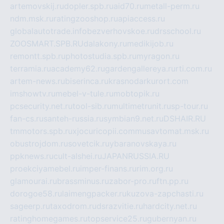
artemovskij.ru
dopler.spb.ru
aid70.ru
metall-perm.ru
ndm.msk.ru
ratingzooshop.ru
apiaccess.ru
globalautotrade.info
bezverhovskoe.ru
drsschool.ru
ZOOSMART.SPB.RU
dalakony.ru
medikijob.ru
remontt.spb.ru
photostudia.spb.ru
myragon.ru
terramia.ru
academy62.ru
gardengallereya.ru
rti.com.ru
artem-news.ru
biserinca.ru
krasnodarkurort.com
imshowtv.ru
mebel-v-tule.ru
mobtopik.ru
pcsecurity.net.ru
tool-sib.ru
multimetrunit.ru
sp-tour.ru
fan-cs.ru
santeh-russia.ru
symbian9.net.ru
DSHAIR.RU
tmmotors.spb.ru
xjocuricopii.com
musavtomat.msk.ru
obustrojdom.ru
sovetcik.ru
ybaranovskaya.ru
ppknews.ru
cult-alshei.ru
JAPANRUSSIA.RU
proekciyamebel.ru
imper-finans.ru
rim.org.ru
glamourai.ru
brassminus.ru
zabor-pro.ru
ftn.pp.ru
dorogoe58.ru
laimengpacker.ru
kuzova-zapchasti.ru
sageerp.ru
taxodrom.ru
dsrazvitie.ru
hardcity.net.ru
ratinghomegames.ru
topservice25.ru
gubernyan.ru