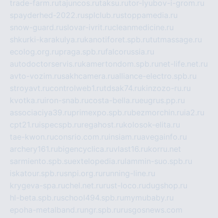
trade-farm.ru
tajuncos.ru
taksu.ru
tor-lyubov-i-grom.ru
spayderhed-2022.ru
splclub.ru
stoppamedia.ru
snow-guard.ru
slovar-ivrit.ru
cleanmedicine.ru
shkurki-karakulya.ru
kanotiforet.spb.ru
tutmassage.ru
ecolog.org.ru
praga.spb.ru
falcorussia.ru
autodoctorservis.ru
kamertondom.spb.ru
net-life.net.ru
avto-vozim.ru
sakhcamera.ru
alliance-electro.spb.ru
stroyavt.ru
controlweb1.ru
tdsak74.ru
kinzozo-ru.ru
kvotka.ru
iron-snab.ru
costa-bella.ru
eugrus.pp.ru
associaciya39.ru
primexpo.spb.ru
bezmorchin.ru
ia2.ru
cpt21.ru
ispecspb.ru
regahost.ru
kolosok-elita.ru
tae-kwon.ru
consrio.com.ru
insiam.ru
avegainfo.ru
archery161.ru
bigencyclica.ru
vlast16.ru
korru.net
sarmiento.spb.su
extelopedia.ru
lammin-suo.spb.ru
iskatour.spb.ru
snpi.org.ru
running-line.ru
krygeva-spa.ru
chel.net.ru
rust-loco.ru
dugshop.ru
hl-beta.spb.ru
school494.spb.ru
mymubaby.ru
epoha-metalband.ru
ngr.spb.ru
rusgosnews.com