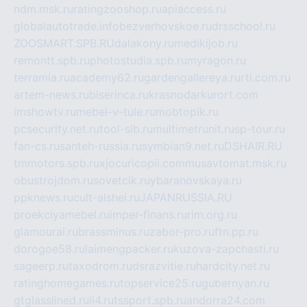
ndm.msk.ru
ratingzooshop.ru
apiaccess.ru
globalautotrade.info
bezverhovskoe.ru
drsschool.ru
ZOOSMART.SPB.RU
dalakony.ru
medikijob.ru
remontt.spb.ru
photostudia.spb.ru
myragon.ru
terramia.ru
academy62.ru
gardengallereya.ru
rti.com.ru
artem-news.ru
biserinca.ru
krasnodarkurort.com
imshowtv.ru
mebel-v-tule.ru
mobtopik.ru
pcsecurity.net.ru
tool-sib.ru
multimetrunit.ru
sp-tour.ru
fan-cs.ru
santeh-russia.ru
symbian9.net.ru
DSHAIR.RU
tmmotors.spb.ru
xjocuricopii.com
musavtomat.msk.ru
obustrojdom.ru
sovetcik.ru
ybaranovskaya.ru
ppknews.ru
cult-alshei.ru
JAPANRUSSIA.RU
proekciyamebel.ru
imper-finans.ru
rim.org.ru
glamourai.ru
brassminus.ru
zabor-pro.ru
ftn.pp.ru
dorogoe58.ru
laimengpacker.ru
kuzova-zapchasti.ru
sageerp.ru
taxodrom.ru
dsrazvitie.ru
hardcity.net.ru
ratinghomegames.ru
topservice25.ru
gubernyan.ru
gtglasslined.ru
ii4.ru
tssport.spb.ru
andorra24.com