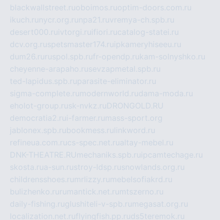
blackwallstreet.ru
oboimos.ru
optim-doors.com.ru
ikuch.ru
nycr.org.ru
npa21.ru
vremya-ch.spb.ru
desert000.ru
ivtorgi.ru
ifiori.ru
catalog-statei.ru
dcv.org.ru
spetsmaster174.ru
ipkameryhiseeu.ru
dum26.ru
ruspol.spb.ru
fr-opendp.ru
kam-solnyshko.ru
cheyenne-arapaho.ru
sevzapmetal.spb.ru
ted-lapidus.spb.ru
parasite-eliminator.ru
sigma-complete.ru
modernworld.ru
dama-moda.ru
eholot-group.ru
sk-nvkz.ru
DRONGOLD.RU
democratia2.ru
i-farmer.ru
mass-sport.org
jablonex.spb.ru
bookmess.ru
linkword.ru
refineua.com.ru
cs-spec.net.ru
altay-mebel.ru
DNK-THEATRE.RU
mechaniks.spb.ru
ipcamtechage.ru
skosta.ru
a-sun.ru
stroy-ldsp.ru
snowlands.org.ru
childrensshoes.ru
mrlizzy.ru
mebelsofiakrd.ru
bulizhenko.ru
rumantick.net.ru
mtszerno.ru
daily-fishing.ru
glushiteli-v-spb.ru
megasat.org.ru
localization.net.ru
flyingfish.pp.ru
ds5teremok.ru