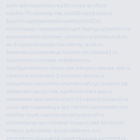
aclib.spb.ru
komissionka30.ru
mag-profit.ru
icentre-74.ru
leasing-nsk.ru
hd39.ru
rcd.com.ru
bioprot.ru
deltaextreme.ru
mirkotlov07.ru
mycrossway.ru
temamedia.ru
art-fusing.ru
cbslefort.ru
sunroadwatch.ru
citroen-yaroslavl.ru
ratnews.msk.ru
sk-if.ru
joomlamoduli.ru
academic-work.ru
bananaboys.ru
sanekua.ru
lianafrukt.ru
beta43.ru
tucsonwoori.com
alex-translation.ru
avantgardeclinics.ru
noel.msk.ru
buylq.ru
aquas-spb.ru
vilnerivne.com
bobry-2.ru
vtoroe-solnce.ru
nickysheen.ru
clockmir.ru
huntercraft.ru
стройокт.рф
webpixels.ru
pczz.msk.su
petrodvorets.spb.ru
nsintermed.spb.ru
avtovirazh-24.ru
jazzq.ru
czecot.ru
cruizi.spb.ru
spasskaya.spb.ru
kniris.ru
vkpeople.com
maminy-mysli.ru
arionorel.ru
khuseniosif.ru
dotmediacup.spb.ru
mebel-tiraspol.ru
all-books.biz
vmauto.spb.ru
shop-astyle.ru
derevo-s.ru
contrinform.ru
gutserial.ru
mdrussia.spb.ru
monod.ru