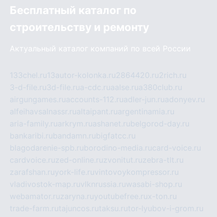
Бесплатный каталог по
строительству и ремонту
Актуальный каталог компаний по всей России
133chel.ru
13autor-kolonka.ru
2864420.ru
2rich.ru
3-d-file.ru
3d-file.ru
a-cdc.ru
aalse.ru
a380club.ru
airgungames.ru
accounts-112.ru
adler-jun.ru
adonyev.ru
alfeihavsalnassr.ru
altaipant.ru
argentinamia.ru
aria-family.ru
arkrym.ru
ashanet.ru
belgorod-day.ru
bankaribi.ru
bandamn.ru
bigfatcc.ru
blagodarenie-spb.ru
borodino-media.ru
card-voice.ru
cardvoice.ru
zed-online.ru
zvonitut.ru
zebra-tlt.ru
zarafshan.ru
york-life.ru
vintovoykompressor.ru
vladivostok-map.ru
vlknrussia.ru
wasabi-shop.ru
webamator.ru
zaryna.ru
youtubefree.ru
x-ton.ru
trade-farm.ru
tajuncos.ru
taksu.ru
tor-lyubov-i-grom.ru