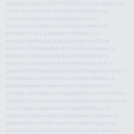
sloboda-ural.pp.ru
AUTO-COM.SU
hohota.net
alimy.ru
online-z.com
aromat-vostoka.ru
otdelkaexp.ru
mobilvest.ru
bbd.net.ru
mebelshop.msk.ru
smp-forum.ru
bastion-td.ru
kosmoscreative.ru
avrmotors.ru
art-galadesign.ru
tiffany-c.ru
ecostep-samara.ru
d-p.spb.ru
галактика73.рф
sko.com.ru
davitamebel-spb.ru
fotsis.ru
tesiaes.ru
kokoroyari.spb.ru
blesna-kazan.ru
mossilver.ru
lenderoq.ru
sergeydobrin.ru
tochkazvuka.msk.ru
people-of-art.ru
bezzubova.ru
clubtibet.ru
orior-aks.ru
dynamoauto.ru
szk-favorit.ru
carlines.ru
flatnsk.ru
kingbolenskaner.ru
alex-motor.ru
astroline.net.ru
act1.spb.ru
polyglot.com.ru
gidlipetsk.ru
ooo-driada.ru
detsad125.ru
mir-zdoroviya.ru
bruslanovo.ru
siterem.ru
council.spb.ru
лодкипатриот.рф
kafekolizey.ru
iclub.net.ru
gazon-easy.ru
sugarepilekb.ru
grinox.ru
pylesostineco.ru
msts-ozarenie.ru
kameryjooan.ru
artemovskij.ru
dopler.spb.ru
aid70.ru
metall-perm.ru