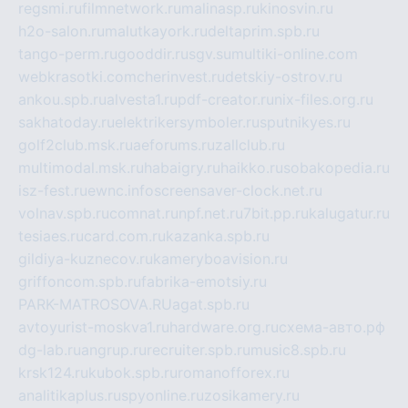
regsmi.ru
filmnetwork.ru
malinasp.ru
kinosvin.ru
h2o-salon.ru
malutkayork.ru
deltaprim.spb.ru
tango-perm.ru
gooddir.ru
sgv.su
multiki-online.com
webkrasotki.com
cherinvest.ru
detskiy-ostrov.ru
ankou.spb.ru
alvesta1.ru
pdf-creator.ru
nix-files.org.ru
sakhatoday.ru
elektrikersymboler.ru
sputnikyes.ru
golf2club.msk.ru
aeforums.ru
zallclub.ru
multimodal.msk.ru
habaigry.ru
haikko.ru
sobakopedia.ru
isz-fest.ru
ewnc.info
screensaver-clock.net.ru
volnav.spb.ru
comnat.ru
npf.net.ru
7bit.pp.ru
kalugatur.ru
tesiaes.ru
card.com.ru
kazanka.spb.ru
gildiya-kuznecov.ru
kameryboavision.ru
griffoncom.spb.ru
fabrika-emotsiy.ru
PARK-MATROSOVA.RU
agat.spb.ru
avtoyurist-moskva1.ru
hardware.org.ru
схема-авто.рф
dg-lab.ru
angrup.ru
recruiter.spb.ru
music8.spb.ru
krsk124.ru
kubok.spb.ru
romanofforex.ru
analitikaplus.ru
spyonline.ru
zosikamery.ru