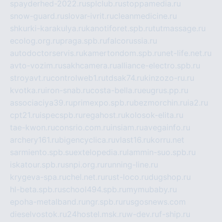
spayderhed-2022.ru
splclub.ru
stoppamedia.ru
snow-guard.ru
slovar-ivrit.ru
cleanmedicine.ru
shkurki-karakulya.ru
kanotiforet.spb.ru
tutmassage.ru
ecolog.org.ru
praga.spb.ru
falcorussia.ru
autodoctorservis.ru
kamertondom.spb.ru
net-life.net.ru
avto-vozim.ru
sakhcamera.ru
alliance-electro.spb.ru
stroyavt.ru
controlweb1.ru
tdsak74.ru
kinzozo-ru.ru
kvotka.ru
iron-snab.ru
costa-bella.ru
eugrus.pp.ru
associaciya39.ru
primexpo.spb.ru
bezmorchin.ru
ia2.ru
cpt21.ru
ispecspb.ru
regahost.ru
kolosok-elita.ru
tae-kwon.ru
consrio.com.ru
insiam.ru
avegainfo.ru
archery161.ru
bigencyclica.ru
vlast16.ru
korru.net
sarmiento.spb.su
extelopedia.ru
lammin-suo.spb.ru
iskatour.spb.ru
snpi.org.ru
running-line.ru
krygeva-spa.ru
chel.net.ru
rust-loco.ru
dugshop.ru
hl-beta.spb.ru
school494.spb.ru
mymubaby.ru
epoha-metalband.ru
ngr.spb.ru
rusgosnews.com
dieselvostok.ru
24hostel.msk.ru
w-dev.ru
f-ship.ru