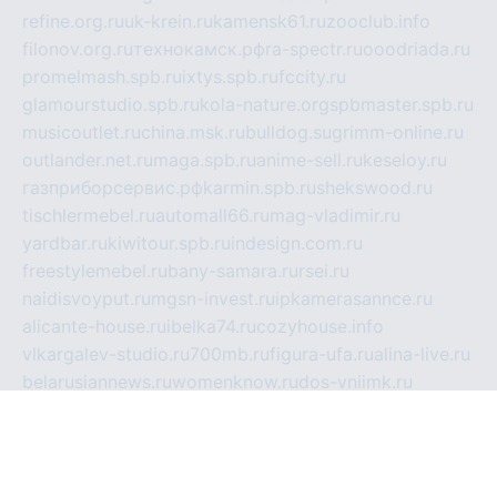
refine.org.ru
uk-krein.ru
kamensk61.ru
zooclub.info
filonov.org.ru
технокамск.рф
ra-spectr.ru
ooodriada.ru
promelmash.spb.ru
ixtys.spb.ru
fccity.ru
glamourstudio.spb.ru
kola-nature.org
spbmaster.spb.ru
musicoutlet.ru
china.msk.ru
bulldog.su
grimm-online.ru
outlander.net.ru
maga.spb.ru
anime-sell.ru
keseloy.ru
газприборсервис.рф
karmin.spb.ru
shekswood.ru
tischlermebel.ru
automall66.ru
mag-vladimir.ru
yardbar.ru
kiwitour.spb.ru
indesign.com.ru
freestylemebel.ru
bany-samara.ru
rsei.ru
naidisvoyput.ru
mgsn-invest.ru
ipkamerasannce.ru
alicante-house.ru
ibelka74.ru
cozyhouse.info
vlkargalev-studio.ru
700mb.ru
figura-ufa.ru
alina-live.ru
belarusiannews.ru
womenknow.ru
dos-vniimk.ru
sega.net.ru
dv.net.ru
phenomenonsofhistory.com
telesputnik.net.ru
wall.pp.ru
pylesosroidmi.ru
gtc-clan.ru
cligs.ru
bibikazap.ru
popova.org.ru
netwhistler.spb.ru
bellvil.ru
bonzon.ru
iss-vladik.ru