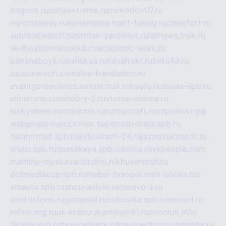
bioprot.ru
deltaextreme.ru
mirkotlov07.ru
mycrossway.ru
temamedia.ru
art-fusing.ru
cbslefort.ru
sunroadwatch.ru
citroen-yaroslavl.ru
ratnews.msk.ru
sk-if.ru
joomlamoduli.ru
academic-work.ru
bananaboys.ru
sanekua.ru
lianafrukt.ru
beta43.ru
tucsonwoori.com
alex-translation.ru
avantgardeclinics.ru
noel.msk.ru
buylq.ru
aquas-spb.ru
vilnerivne.com
bobry-2.ru
vtoroe-solnce.ru
nickysheen.ru
clockmir.ru
huntercraft.ru
стройокт.рф
webpixels.ru
pczz.msk.su
petrodvorets.spb.ru
nsintermed.spb.ru
avtovirazh-24.ru
jazzq.ru
czecot.ru
cruizi.spb.ru
spasskaya.spb.ru
kniris.ru
vkpeople.com
maminy-mysli.ru
arionorel.ru
khuseniosif.ru
dotmediacup.spb.ru
mebel-tiraspol.ru
all-books.biz
vmauto.spb.ru
shop-astyle.ru
derevo-s.ru
contrinform.ru
gutserial.ru
mdrussia.spb.ru
monod.ru
refine.org.ru
uk-krein.ru
kamensk61.ru
zooclub.info
filonov.org.ru
технокамск.рф
ra-spectr.ru
ooodriada.ru