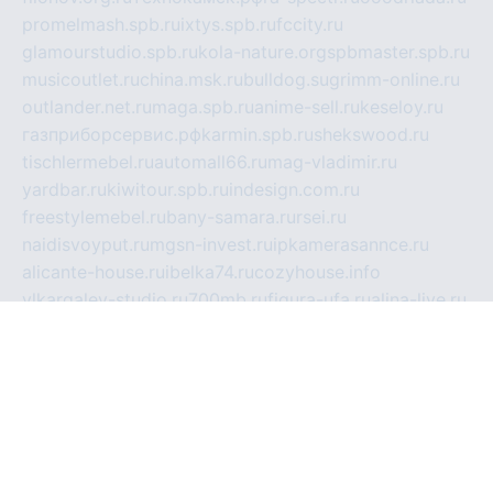
promelmash.spb.ru
ixtys.spb.ru
fccity.ru
glamourstudio.spb.ru
kola-nature.org
spbmaster.spb.ru
musicoutlet.ru
china.msk.ru
bulldog.su
grimm-online.ru
outlander.net.ru
maga.spb.ru
anime-sell.ru
keseloy.ru
газприборсервис.рф
karmin.spb.ru
shekswood.ru
tischlermebel.ru
automall66.ru
mag-vladimir.ru
yardbar.ru
kiwitour.spb.ru
indesign.com.ru
freestylemebel.ru
bany-samara.ru
rsei.ru
naidisvoyput.ru
mgsn-invest.ru
ipkamerasannce.ru
alicante-house.ru
ibelka74.ru
cozyhouse.info
vlkargalev-studio.ru
700mb.ru
figura-ufa.ru
alina-live.ru
belarusiannews.ru
womenknow.ru
dos-vniimk.ru
sega.net.ru
dv.net.ru
phenomenonsofhistory.com
telesputnik.net.ru
wall.pp.ru
pylesosroidmi.ru
gtc-clan.ru
cligs.ru
bibikazap.ru
popova.org.ru
netwhistler.spb.ru
bellvil.ru
bonzon.ru
iss-vladik.ru
defiparis.net.ru
las-gryzas.ru
amku.ru
electednews.spb.ru
feather.org.ru
spar72.ru
tankiigri.ru