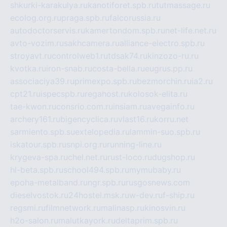
shkurki-karakulya.ru
kanotiforet.spb.ru
tutmassage.ru
ecolog.org.ru
praga.spb.ru
falcorussia.ru
autodoctorservis.ru
kamertondom.spb.ru
net-life.net.ru
avto-vozim.ru
sakhcamera.ru
alliance-electro.spb.ru
stroyavt.ru
controlweb1.ru
tdsak74.ru
kinzozo-ru.ru
kvotka.ru
iron-snab.ru
costa-bella.ru
eugrus.pp.ru
associaciya39.ru
primexpo.spb.ru
bezmorchin.ru
ia2.ru
cpt21.ru
ispecspb.ru
regahost.ru
kolosok-elita.ru
tae-kwon.ru
consrio.com.ru
insiam.ru
avegainfo.ru
archery161.ru
bigencyclica.ru
vlast16.ru
korru.net
sarmiento.spb.su
extelopedia.ru
lammin-suo.spb.ru
iskatour.spb.ru
snpi.org.ru
running-line.ru
krygeva-spa.ru
chel.net.ru
rust-loco.ru
dugshop.ru
hl-beta.spb.ru
school494.spb.ru
mymubaby.ru
epoha-metalband.ru
ngr.spb.ru
rusgosnews.com
dieselvostok.ru
24hostel.msk.ru
w-dev.ru
f-ship.ru
regsmi.ru
filmnetwork.ru
malinasp.ru
kinosvin.ru
h2o-salon.ru
malutkayork.ru
deltaprim.spb.ru