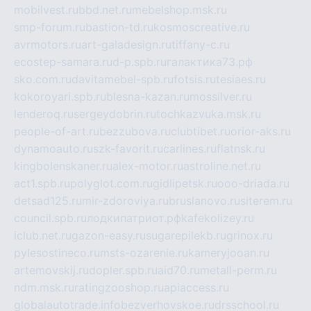
mobilvest.ru
bbd.net.ru
mebelshop.msk.ru
smp-forum.ru
bastion-td.ru
kosmoscreative.ru
avrmotors.ru
art-galadesign.ru
tiffany-c.ru
ecostep-samara.ru
d-p.spb.ru
галактика73.рф
sko.com.ru
davitamebel-spb.ru
fotsis.ru
tesiaes.ru
kokoroyari.spb.ru
blesna-kazan.ru
mossilver.ru
lenderoq.ru
sergeydobrin.ru
tochkazvuka.msk.ru
people-of-art.ru
bezzubova.ru
clubtibet.ru
orior-aks.ru
dynamoauto.ru
szk-favorit.ru
carlines.ru
flatnsk.ru
kingbolenskaner.ru
alex-motor.ru
astroline.net.ru
act1.spb.ru
polyglot.com.ru
gidlipetsk.ru
ooo-driada.ru
detsad125.ru
mir-zdoroviya.ru
bruslanovo.ru
siterem.ru
council.spb.ru
лодкипатриот.рф
kafekolizey.ru
iclub.net.ru
gazon-easy.ru
sugarepilekb.ru
grinox.ru
pylesostineco.ru
msts-ozarenie.ru
kameryjooan.ru
artemovskij.ru
dopler.spb.ru
aid70.ru
metall-perm.ru
ndm.msk.ru
ratingzooshop.ru
apiaccess.ru
globalautotrade.info
bezverhovskoe.ru
drsschool.ru