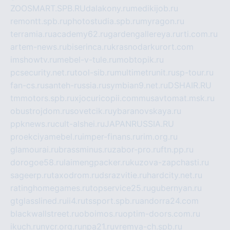
ZOOSMART.SPB.RU
dalakony.ru
medikijob.ru
remontt.spb.ru
photostudia.spb.ru
myragon.ru
terramia.ru
academy62.ru
gardengallereya.ru
rti.com.ru
artem-news.ru
biserinca.ru
krasnodarkurort.com
imshowtv.ru
mebel-v-tule.ru
mobtopik.ru
pcsecurity.net.ru
tool-sib.ru
multimetrunit.ru
sp-tour.ru
fan-cs.ru
santeh-russia.ru
symbian9.net.ru
DSHAIR.RU
tmmotors.spb.ru
xjocuricopii.com
musavtomat.msk.ru
obustrojdom.ru
sovetcik.ru
ybaranovskaya.ru
ppknews.ru
cult-alshei.ru
JAPANRUSSIA.RU
proekciyamebel.ru
imper-finans.ru
rim.org.ru
glamourai.ru
brassminus.ru
zabor-pro.ru
ftn.pp.ru
dorogoe58.ru
laimengpacker.ru
kuzova-zapchasti.ru
sageerp.ru
taxodrom.ru
dsrazvitie.ru
hardcity.net.ru
ratinghomegames.ru
topservice25.ru
gubernyan.ru
gtglasslined.ru
ii4.ru
tssport.spb.ru
andorra24.com
blackwallstreet.ru
oboimos.ru
optim-doors.com.ru
ikuch.ru
nycr.org.ru
npa21.ru
vremya-ch.spb.ru