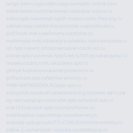
tango-perm.ru
gooddir.ru
sgv.su
multiki-online.com
webkrasotki.com
cherinvest.ru
detskiy-ostrov.ru
ankou.spb.ru
alvesta1.ru
pdf-creator.ru
nix-files.org.ru
sakhatoday.ru
elektrikersymboler.ru
sputnikyes.ru
golf2club.msk.ru
aeforums.ru
zallclub.ru
multimodal.msk.ru
habaigry.ru
haikko.ru
sobakopedia.ru
isz-fest.ru
ewnc.info
screensaver-clock.net.ru
volnav.spb.ru
comnat.ru
npf.net.ru
7bit.pp.ru
kalugatur.ru
tesiaes.ru
card.com.ru
kazanka.spb.ru
gildiya-kuznecov.ru
kameryboavision.ru
griffoncom.spb.ru
fabrika-emotsiy.ru
PARK-MATROSOVA.RU
agat.spb.ru
avtoyurist-moskva1.ru
hardware.org.ru
схема-авто.рф
dg-lab.ru
angrup.ru
recruiter.spb.ru
music8.spb.ru
krsk124.ru
kubok.spb.ru
romanofforex.ru
analitikaplus.ru
spyonline.ru
zosikamery.ru
sloboda-ural.pp.ru
AUTO-COM.SU
hohota.net
alimy.ru
online-z.com
aromat-vostoka.ru
otdelkaexp.ru