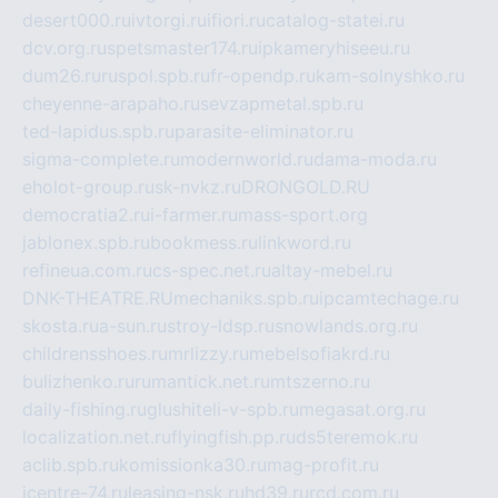
desert000.ru
ivtorgi.ru
ifiori.ru
catalog-statei.ru
dcv.org.ru
spetsmaster174.ru
ipkameryhiseeu.ru
dum26.ru
ruspol.spb.ru
fr-opendp.ru
kam-solnyshko.ru
cheyenne-arapaho.ru
sevzapmetal.spb.ru
ted-lapidus.spb.ru
parasite-eliminator.ru
sigma-complete.ru
modernworld.ru
dama-moda.ru
eholot-group.ru
sk-nvkz.ru
DRONGOLD.RU
democratia2.ru
i-farmer.ru
mass-sport.org
jablonex.spb.ru
bookmess.ru
linkword.ru
refineua.com.ru
cs-spec.net.ru
altay-mebel.ru
DNK-THEATRE.RU
mechaniks.spb.ru
ipcamtechage.ru
skosta.ru
a-sun.ru
stroy-ldsp.ru
snowlands.org.ru
childrensshoes.ru
mrlizzy.ru
mebelsofiakrd.ru
bulizhenko.ru
rumantick.net.ru
mtszerno.ru
daily-fishing.ru
glushiteli-v-spb.ru
megasat.org.ru
localization.net.ru
flyingfish.pp.ru
ds5teremok.ru
aclib.spb.ru
komissionka30.ru
mag-profit.ru
icentre-74.ru
leasing-nsk.ru
hd39.ru
rcd.com.ru