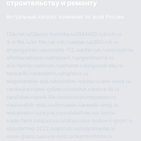
строительству и ремонту
Актуальный каталог компаний по всей России
133chel.ru
13autor-kolonka.ru
2864420.ru
2rich.ru
3-d-file.ru
3d-file.ru
a-cdc.ru
aalse.ru
a380club.ru
airgungames.ru
accounts-112.ru
adler-jun.ru
adonyev.ru
alfeihavsalnassr.ru
altaipant.ru
argentinamia.ru
aria-family.ru
arkrym.ru
ashanet.ru
belgorod-day.ru
bankaribi.ru
bandamn.ru
bigfatcc.ru
blagodarenie-spb.ru
borodino-media.ru
card-voice.ru
cardvoice.ru
zed-online.ru
zvonitut.ru
zebra-tlt.ru
zarafshan.ru
york-life.ru
vintovoykompressor.ru
vladivostok-map.ru
vlknrussia.ru
wasabi-shop.ru
webamator.ru
zaryna.ru
youtubefree.ru
x-ton.ru
trade-farm.ru
tajuncos.ru
taksu.ru
tor-lyubov-i-grom.ru
spayderhed-2022.ru
splclub.ru
stoppamedia.ru
snow-guard.ru
slovar-ivrit.ru
cleanmedicine.ru