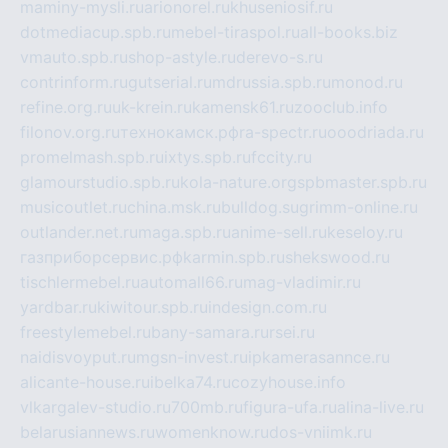
maminy-mysli.ru
arionorel.ru
khuseniosif.ru
dotmediacup.spb.ru
mebel-tiraspol.ru
all-books.biz
vmauto.spb.ru
shop-astyle.ru
derevo-s.ru
contrinform.ru
gutserial.ru
mdrussia.spb.ru
monod.ru
refine.org.ru
uk-krein.ru
kamensk61.ru
zooclub.info
filonov.org.ru
технокамск.рф
ra-spectr.ru
ooodriada.ru
promelmash.spb.ru
ixtys.spb.ru
fccity.ru
glamourstudio.spb.ru
kola-nature.org
spbmaster.spb.ru
musicoutlet.ru
china.msk.ru
bulldog.su
grimm-online.ru
outlander.net.ru
maga.spb.ru
anime-sell.ru
keseloy.ru
газприборсервис.рф
karmin.spb.ru
shekswood.ru
tischlermebel.ru
automall66.ru
mag-vladimir.ru
yardbar.ru
kiwitour.spb.ru
indesign.com.ru
freestylemebel.ru
bany-samara.ru
rsei.ru
naidisvoyput.ru
mgsn-invest.ru
ipkamerasannce.ru
alicante-house.ru
ibelka74.ru
cozyhouse.info
vlkargalev-studio.ru
700mb.ru
figura-ufa.ru
alina-live.ru
belarusiannews.ru
womenknow.ru
dos-vniimk.ru