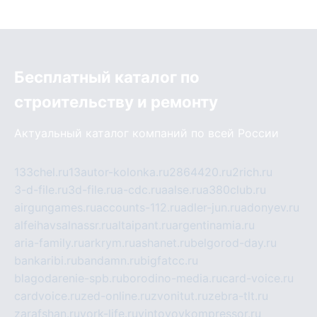
Бесплатный каталог по
строительству и ремонту
Актуальный каталог компаний по всей России
133chel.ru
13autor-kolonka.ru
2864420.ru
2rich.ru
3-d-file.ru
3d-file.ru
a-cdc.ru
aalse.ru
a380club.ru
airgungames.ru
accounts-112.ru
adler-jun.ru
adonyev.ru
alfeihavsalnassr.ru
altaipant.ru
argentinamia.ru
aria-family.ru
arkrym.ru
ashanet.ru
belgorod-day.ru
bankaribi.ru
bandamn.ru
bigfatcc.ru
blagodarenie-spb.ru
borodino-media.ru
card-voice.ru
cardvoice.ru
zed-online.ru
zvonitut.ru
zebra-tlt.ru
zarafshan.ru
york-life.ru
vintovoykompressor.ru