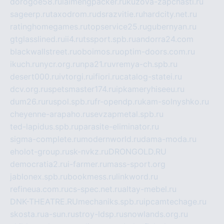
dorogoe58.ru
laimengpacker.ru
kuzova-zapchasti.ru
sageerp.ru
taxodrom.ru
dsrazvitie.ru
hardcity.net.ru
ratinghomegames.ru
topservice25.ru
gubernyan.ru
gtglasslined.ru
ii4.ru
tssport.spb.ru
andorra24.com
blackwallstreet.ru
oboimos.ru
optim-doors.com.ru
ikuch.ru
nycr.org.ru
npa21.ru
vremya-ch.spb.ru
desert000.ru
ivtorgi.ru
ifiori.ru
catalog-statei.ru
dcv.org.ru
spetsmaster174.ru
ipkameryhiseeu.ru
dum26.ru
ruspol.spb.ru
fr-opendp.ru
kam-solnyshko.ru
cheyenne-arapaho.ru
sevzapmetal.spb.ru
ted-lapidus.spb.ru
parasite-eliminator.ru
sigma-complete.ru
modernworld.ru
dama-moda.ru
eholot-group.ru
sk-nvkz.ru
DRONGOLD.RU
democratia2.ru
i-farmer.ru
mass-sport.org
jablonex.spb.ru
bookmess.ru
linkword.ru
refineua.com.ru
cs-spec.net.ru
altay-mebel.ru
DNK-THEATRE.RU
mechaniks.spb.ru
ipcamtechage.ru
skosta.ru
a-sun.ru
stroy-ldsp.ru
snowlands.org.ru