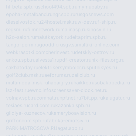
hl-beta.spb.ru
school494.spb.ru
mymubaby.ru
epoha-metalband.ru
ngr.spb.ru
rusgosnews.com
dieselvostok.ru
24hostel.msk.ru
w-dev.ru
f-ship.ru
regsmi.ru
filmnetwork.ru
malinasp.ru
kinosvin.ru
h2o-salon.ru
malutkayork.ru
deltaprim.spb.ru
tango-perm.ru
gooddir.ru
sgv.su
multiki-online.com
webkrasotki.com
cherinvest.ru
detskiy-ostrov.ru
ankou.spb.ru
alvesta1.ru
pdf-creator.ru
nix-files.org.ru
sakhatoday.ru
elektrikersymboler.ru
sputnikyes.ru
golf2club.msk.ru
aeforums.ru
zallclub.ru
multimodal.msk.ru
habaigry.ru
haikko.ru
sobakopedia.ru
isz-fest.ru
ewnc.info
screensaver-clock.net.ru
volnav.spb.ru
comnat.ru
npf.net.ru
7bit.pp.ru
kalugatur.ru
tesiaes.ru
card.com.ru
kazanka.spb.ru
gildiya-kuznecov.ru
kameryboavision.ru
griffoncom.spb.ru
fabrika-emotsiy.ru
PARK-MATROSOVA.RU
agat.spb.ru
avtoyurist-moskva1.ru
hardware.org.ru
схема-авто.рф