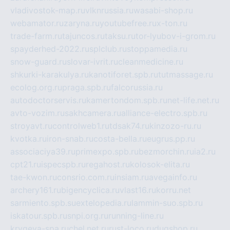
vladivostok-map.ru
vlknrussia.ru
wasabi-shop.ru
webamator.ru
zaryna.ru
youtubefree.ru
x-ton.ru
trade-farm.ru
tajuncos.ru
taksu.ru
tor-lyubov-i-grom.ru
spayderhed-2022.ru
splclub.ru
stoppamedia.ru
snow-guard.ru
slovar-ivrit.ru
cleanmedicine.ru
shkurki-karakulya.ru
kanotiforet.spb.ru
tutmassage.ru
ecolog.org.ru
praga.spb.ru
falcorussia.ru
autodoctorservis.ru
kamertondom.spb.ru
net-life.net.ru
avto-vozim.ru
sakhcamera.ru
alliance-electro.spb.ru
stroyavt.ru
controlweb1.ru
tdsak74.ru
kinzozo-ru.ru
kvotka.ru
iron-snab.ru
costa-bella.ru
eugrus.pp.ru
associaciya39.ru
primexpo.spb.ru
bezmorchin.ru
ia2.ru
cpt21.ru
ispecspb.ru
regahost.ru
kolosok-elita.ru
tae-kwon.ru
consrio.com.ru
insiam.ru
avegainfo.ru
archery161.ru
bigencyclica.ru
vlast16.ru
korru.net
sarmiento.spb.su
extelopedia.ru
lammin-suo.spb.ru
iskatour.spb.ru
snpi.org.ru
running-line.ru
krygeva-spa.ru
chel.net.ru
rust-loco.ru
dugshop.ru