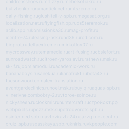
childrensshoes.ru
mrlizzy.ru
mebelsofiakrd.ru
bulizhenko.ru
rumantick.net.ru
mtszerno.ru
daily-fishing.ru
glushiteli-v-spb.ru
megasat.org.ru
localization.net.ru
flyingfish.pp.ru
ds5teremok.ru
aclib.spb.ru
komissionka30.ru
mag-profit.ru
icentre-74.ru
leasing-nsk.ru
hd39.ru
rcd.com.ru
bioprot.ru
deltaextreme.ru
mirkotlov07.ru
mycrossway.ru
temamedia.ru
art-fusing.ru
cbslefort.ru
sunroadwatch.ru
citroen-yaroslavl.ru
ratnews.msk.ru
sk-if.ru
joomlamoduli.ru
academic-work.ru
bananaboys.ru
sanekua.ru
lianafrukt.ru
beta43.ru
tucsonwoori.com
alex-translation.ru
avantgardeclinics.ru
noel.msk.ru
buylq.ru
aquas-spb.ru
vilnerivne.com
bobry-2.ru
vtoroe-solnce.ru
nickysheen.ru
clockmir.ru
huntercraft.ru
стройокт.рф
webpixels.ru
pczz.msk.su
petrodvorets.spb.ru
nsintermed.spb.ru
avtovirazh-24.ru
jazzq.ru
czecot.ru
cruizi.spb.ru
spasskaya.spb.ru
kniris.ru
vkpeople.com