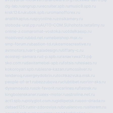
dg-lab.ru
angrup.ru
recruiter.spb.ru
music8.spb.ru
krsk124.ru
kubok.spb.ru
romanofforex.ru
analitikaplus.ru
spyonline.ru
zosikamery.ru
sloboda-ural.pp.ru
AUTO-COM.SU
hohota.net
alimy.ru
online-z.com
aromat-vostoka.ru
otdelkaexp.ru
mobilvest.ru
bbd.net.ru
mebelshop.msk.ru
smp-forum.ru
bastion-td.ru
kosmoscreative.ru
avrmotors.ru
art-galadesign.ru
tiffany-c.ru
ecostep-samara.ru
d-p.spb.ru
галактика73.рф
sko.com.ru
davitamebel-spb.ru
fotsis.ru
tesiaes.ru
kokoroyari.spb.ru
blesna-kazan.ru
mossilver.ru
lenderoq.ru
sergeydobrin.ru
tochkazvuka.msk.ru
people-of-art.ru
bezzubova.ru
clubtibet.ru
orior-aks.ru
dynamoauto.ru
szk-favorit.ru
carlines.ru
flatnsk.ru
kingbolenskaner.ru
alex-motor.ru
astroline.net.ru
act1.spb.ru
polyglot.com.ru
gidlipetsk.ru
ooo-driada.ru
detsad125.ru
mir-zdoroviya.ru
bruslanovo.ru
siterem.ru