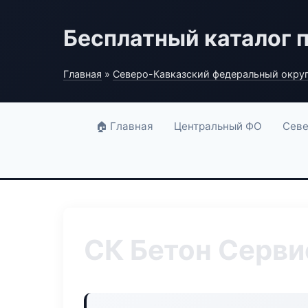
Бесплатный каталог 
Главная
»
Северо-Кавказский федеральный окру
🏠 Главная
Центральный ФО
Севе
СК Бетон Серви