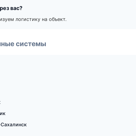
рез вас?
изуем логистику на объект.
чные системы
к
чик
-Сахалинск