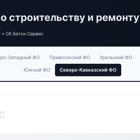
по строительству и ремонту
г
» СК Бетон Сервис
ро-Западный ФО
Приволжский ФО
Уральский ФО
Южный ФО
Северо-Кавказский ФО
с