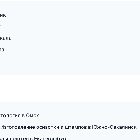
чик
к
кала
ла
етология в Омск
Изготовление оснастки и штампов в Южно-Сахалинск
ка и рентген в Екатеринбург