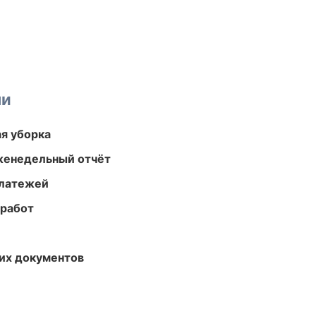
ми
ая уборка
женедельный отчёт
платежей
 работ
их документов