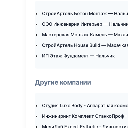
СтройАртель Бетон Монтаж — Наль
ООО Инженерия Интерьер — Нальчи
Мастерская Монтаж Камень — Махач
СтройАртель House Build — Махачка
ИП Этаж Фундамент — Нальчик
Другие компании
Студия Luxe Body - Аппаратная косм
Инжиниринг Комплект СтанкоПроф - 
МедиЛаб Expert Esthetic - Диагности