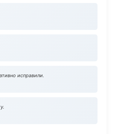
ативно исправили.
у.