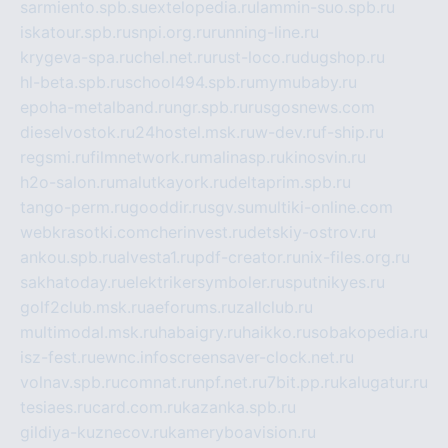
sarmiento.spb.su
extelopedia.ru
lammin-suo.spb.ru
iskatour.spb.ru
snpi.org.ru
running-line.ru
krygeva-spa.ru
chel.net.ru
rust-loco.ru
dugshop.ru
hl-beta.spb.ru
school494.spb.ru
mymubaby.ru
epoha-metalband.ru
ngr.spb.ru
rusgosnews.com
dieselvostok.ru
24hostel.msk.ru
w-dev.ru
f-ship.ru
regsmi.ru
filmnetwork.ru
malinasp.ru
kinosvin.ru
h2o-salon.ru
malutkayork.ru
deltaprim.spb.ru
tango-perm.ru
gooddir.ru
sgv.su
multiki-online.com
webkrasotki.com
cherinvest.ru
detskiy-ostrov.ru
ankou.spb.ru
alvesta1.ru
pdf-creator.ru
nix-files.org.ru
sakhatoday.ru
elektrikersymboler.ru
sputnikyes.ru
golf2club.msk.ru
aeforums.ru
zallclub.ru
multimodal.msk.ru
habaigry.ru
haikko.ru
sobakopedia.ru
isz-fest.ru
ewnc.info
screensaver-clock.net.ru
volnav.spb.ru
comnat.ru
npf.net.ru
7bit.pp.ru
kalugatur.ru
tesiaes.ru
card.com.ru
kazanka.spb.ru
gildiya-kuznecov.ru
kameryboavision.ru