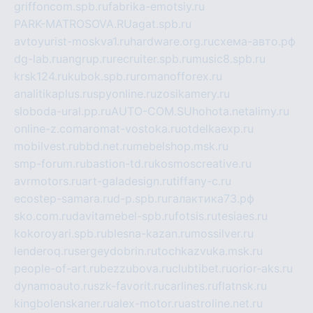
griffoncom.spb.ru
fabrika-emotsiy.ru
PARK-MATROSOVA.RU
agat.spb.ru
avtoyurist-moskva1.ru
hardware.org.ru
схема-авто.рф
dg-lab.ru
angrup.ru
recruiter.spb.ru
music8.spb.ru
krsk124.ru
kubok.spb.ru
romanofforex.ru
analitikaplus.ru
spyonline.ru
zosikamery.ru
sloboda-ural.pp.ru
AUTO-COM.SU
hohota.net
alimy.ru
online-z.com
aromat-vostoka.ru
otdelkaexp.ru
mobilvest.ru
bbd.net.ru
mebelshop.msk.ru
smp-forum.ru
bastion-td.ru
kosmoscreative.ru
avrmotors.ru
art-galadesign.ru
tiffany-c.ru
ecostep-samara.ru
d-p.spb.ru
галактика73.рф
sko.com.ru
davitamebel-spb.ru
fotsis.ru
tesiaes.ru
kokoroyari.spb.ru
blesna-kazan.ru
mossilver.ru
lenderoq.ru
sergeydobrin.ru
tochkazvuka.msk.ru
people-of-art.ru
bezzubova.ru
clubtibet.ru
orior-aks.ru
dynamoauto.ru
szk-favorit.ru
carlines.ru
flatnsk.ru
kingbolenskaner.ru
alex-motor.ru
astroline.net.ru