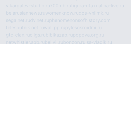
vlkargalev-studio.ru
700mb.ru
figura-ufa.ru
alina-live.ru
belarusiannews.ru
womenknow.ru
dos-vniimk.ru
sega.net.ru
dv.net.ru
phenomenonsofhistory.com
telesputnik.net.ru
wall.pp.ru
pylesosroidmi.ru
gtc-clan.ru
cligs.ru
bibikazap.ru
popova.org.ru
netwhistler.spb.ru
bellvil.ru
bonzon.ru
iss-vladik.ru
defiparis.net.ru
las-gryzas.ru
amku.ru
electednews.spb.ru
feather.org.ru
spar72.ru
tankiigri.ru
dominus.com.ru
ibtree.ru
sanykool.pp.ru
unixlib.org.ru
menatep.spb.ru
gartenterrassen.ru
printeka.ru
skvozilka.com.ru
parkovka-pub.ru
lovemobi.ru
art-ru.ru
emulatorz.com.ru
alucomp.com.ru
tatforum.com.ru
alternativa-profi.ru
dermakler.ru
artsurvey.ru
aredir.ru
khimspas.ru
centr-maxi.ru
2018r.ru
bort-stomer-defort.ru
professional2.ru
gibsons.ru
artselena.ru
art-pilot.ru
ingredient.spb.ru
npfpolimer.spb.ru
argentum.spb.ru
hom-edu.ru
af-num.ru
cashadvanceamericasev.org
trexp.spb.ru