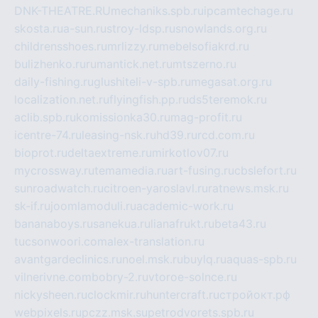
DNK-THEATRE.RU
mechaniks.spb.ru
ipcamtechage.ru
skosta.ru
a-sun.ru
stroy-ldsp.ru
snowlands.org.ru
childrensshoes.ru
mrlizzy.ru
mebelsofiakrd.ru
bulizhenko.ru
rumantick.net.ru
mtszerno.ru
daily-fishing.ru
glushiteli-v-spb.ru
megasat.org.ru
localization.net.ru
flyingfish.pp.ru
ds5teremok.ru
aclib.spb.ru
komissionka30.ru
mag-profit.ru
icentre-74.ru
leasing-nsk.ru
hd39.ru
rcd.com.ru
bioprot.ru
deltaextreme.ru
mirkotlov07.ru
mycrossway.ru
temamedia.ru
art-fusing.ru
cbslefort.ru
sunroadwatch.ru
citroen-yaroslavl.ru
ratnews.msk.ru
sk-if.ru
joomlamoduli.ru
academic-work.ru
bananaboys.ru
sanekua.ru
lianafrukt.ru
beta43.ru
tucsonwoori.com
alex-translation.ru
avantgardeclinics.ru
noel.msk.ru
buylq.ru
aquas-spb.ru
vilnerivne.com
bobry-2.ru
vtoroe-solnce.ru
nickysheen.ru
clockmir.ru
huntercraft.ru
стройокт.рф
webpixels.ru
pczz.msk.su
petrodvorets.spb.ru