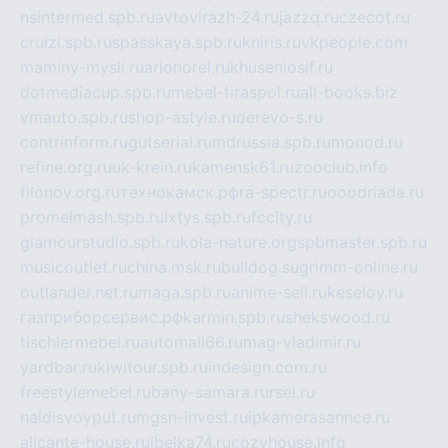
nsintermed.spb.ru
avtovirazh-24.ru
jazzq.ru
czecot.ru
cruizi.spb.ru
spasskaya.spb.ru
kniris.ru
vkpeople.com
maminy-mysli.ru
arionorel.ru
khuseniosif.ru
dotmediacup.spb.ru
mebel-tiraspol.ru
all-books.biz
vmauto.spb.ru
shop-astyle.ru
derevo-s.ru
contrinform.ru
gutserial.ru
mdrussia.spb.ru
monod.ru
refine.org.ru
uk-krein.ru
kamensk61.ru
zooclub.info
filonov.org.ru
технокамск.рф
ra-spectr.ru
ooodriada.ru
promelmash.spb.ru
ixtys.spb.ru
fccity.ru
glamourstudio.spb.ru
kola-nature.org
spbmaster.spb.ru
musicoutlet.ru
china.msk.ru
bulldog.su
grimm-online.ru
outlander.net.ru
maga.spb.ru
anime-sell.ru
keseloy.ru
газприборсервис.рф
karmin.spb.ru
shekswood.ru
tischlermebel.ru
automall66.ru
mag-vladimir.ru
yardbar.ru
kiwitour.spb.ru
indesign.com.ru
freestylemebel.ru
bany-samara.ru
rsei.ru
naidisvoyput.ru
mgsn-invest.ru
ipkamerasannce.ru
alicante-house.ru
ibelka74.ru
cozyhouse.info