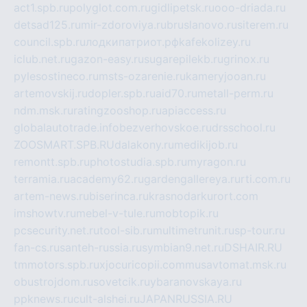
act1.spb.ru
polyglot.com.ru
gidlipetsk.ru
ooo-driada.ru
detsad125.ru
mir-zdoroviya.ru
bruslanovo.ru
siterem.ru
council.spb.ru
лодкипатриот.рф
kafekolizey.ru
iclub.net.ru
gazon-easy.ru
sugarepilekb.ru
grinox.ru
pylesostineco.ru
msts-ozarenie.ru
kameryjooan.ru
artemovskij.ru
dopler.spb.ru
aid70.ru
metall-perm.ru
ndm.msk.ru
ratingzooshop.ru
apiaccess.ru
globalautotrade.info
bezverhovskoe.ru
drsschool.ru
ZOOSMART.SPB.RU
dalakony.ru
medikijob.ru
remontt.spb.ru
photostudia.spb.ru
myragon.ru
terramia.ru
academy62.ru
gardengallereya.ru
rti.com.ru
artem-news.ru
biserinca.ru
krasnodarkurort.com
imshowtv.ru
mebel-v-tule.ru
mobtopik.ru
pcsecurity.net.ru
tool-sib.ru
multimetrunit.ru
sp-tour.ru
fan-cs.ru
santeh-russia.ru
symbian9.net.ru
DSHAIR.RU
tmmotors.spb.ru
xjocuricopii.com
musavtomat.msk.ru
obustrojdom.ru
sovetcik.ru
ybaranovskaya.ru
ppknews.ru
cult-alshei.ru
JAPANRUSSIA.RU