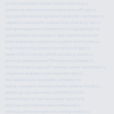
proekciyamebel.ru
imper-finans.ru
rim.org.ru
glamourai.ru
brassminus.ru
zabor-pro.ru
ftn.pp.ru
dorogoe58.ru
laimengpacker.ru
kuzova-zapchasti.ru
sageerp.ru
taxodrom.ru
dsrazvitie.ru
hardcity.net.ru
ratinghomegames.ru
topservice25.ru
gubernyan.ru
gtglasslined.ru
ii4.ru
tssport.spb.ru
andorra24.com
blackwallstreet.ru
oboimos.ru
optim-doors.com.ru
ikuch.ru
nycr.org.ru
npa21.ru
vremya-ch.spb.ru
desert000.ru
ivtorgi.ru
ifiori.ru
catalog-statei.ru
dcv.org.ru
spetsmaster174.ru
ipkameryhiseeu.ru
dum26.ru
ruspol.spb.ru
fr-opendp.ru
kam-solnyshko.ru
cheyenne-arapaho.ru
sevzapmetal.spb.ru
ted-lapidus.spb.ru
parasite-eliminator.ru
sigma-complete.ru
modernworld.ru
dama-moda.ru
eholot-group.ru
sk-nvkz.ru
DRONGOLD.RU
democratia2.ru
i-farmer.ru
mass-sport.org
jablonex.spb.ru
bookmess.ru
linkword.ru
refineua.com.ru
cs-spec.net.ru
altay-mebel.ru