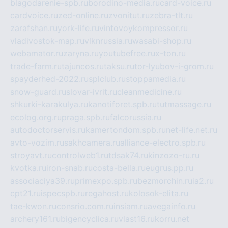
blagodarenie-spb.ru
borodino-media.ru
card-voice.ru
cardvoice.ru
zed-online.ru
zvonitut.ru
zebra-tlt.ru
zarafshan.ru
york-life.ru
vintovoykompressor.ru
vladivostok-map.ru
vlknrussia.ru
wasabi-shop.ru
webamator.ru
zaryna.ru
youtubefree.ru
x-ton.ru
trade-farm.ru
tajuncos.ru
taksu.ru
tor-lyubov-i-grom.ru
spayderhed-2022.ru
splclub.ru
stoppamedia.ru
snow-guard.ru
slovar-ivrit.ru
cleanmedicine.ru
shkurki-karakulya.ru
kanotiforet.spb.ru
tutmassage.ru
ecolog.org.ru
praga.spb.ru
falcorussia.ru
autodoctorservis.ru
kamertondom.spb.ru
net-life.net.ru
avto-vozim.ru
sakhcamera.ru
alliance-electro.spb.ru
stroyavt.ru
controlweb1.ru
tdsak74.ru
kinzozo-ru.ru
kvotka.ru
iron-snab.ru
costa-bella.ru
eugrus.pp.ru
associaciya39.ru
primexpo.spb.ru
bezmorchin.ru
ia2.ru
cpt21.ru
ispecspb.ru
regahost.ru
kolosok-elita.ru
tae-kwon.ru
consrio.com.ru
insiam.ru
avegainfo.ru
archery161.ru
bigencyclica.ru
vlast16.ru
korru.net