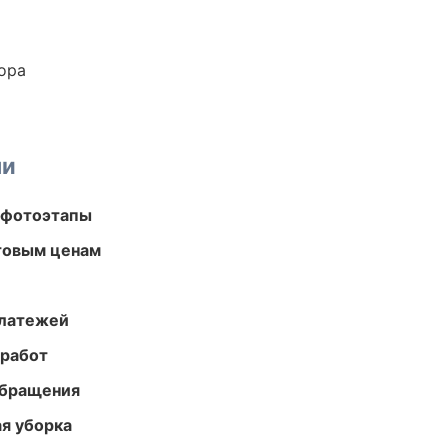
ора
ми
 фотоэтапы
птовым ценам
платежей
 работ
обращения
ая уборка