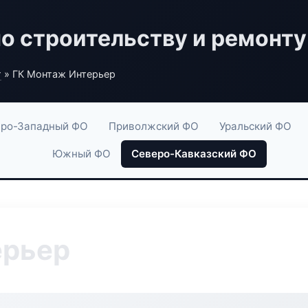
по строительству и ремонту
г
» ГК Монтаж Интерьер
ро-Западный ФО
Приволжский ФО
Уральский ФО
Южный ФО
Северо-Кавказский ФО
ерьер