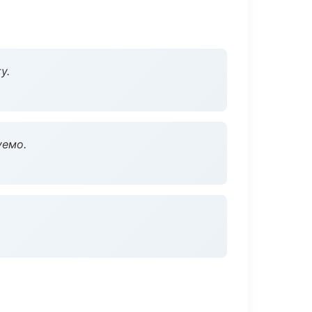
у.
уемо.