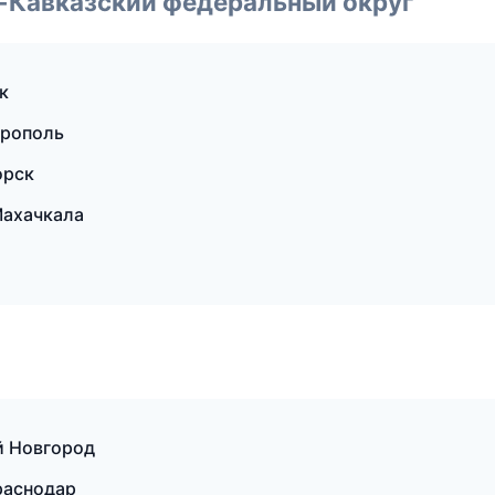
о-Кавказский федеральный округ
к
врополь
орск
Махачкала
й Новгород
Краснодар