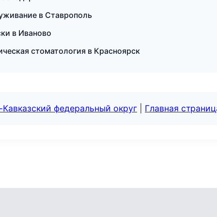
служивание в Ставрополь
ски в Иваново
гическая стоматология в Красноярск
-Кавказский федеральный округ
|
Главная страниц