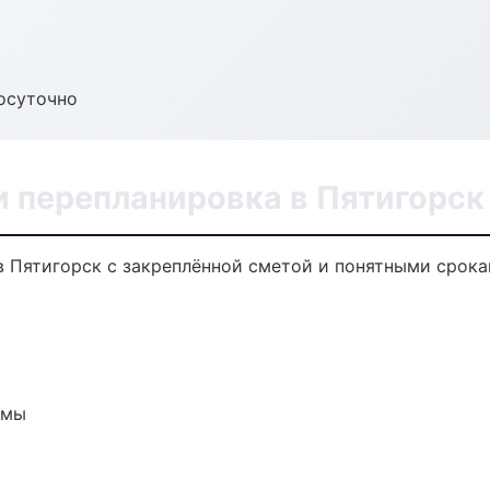
осуточно
и перепланировка в Пятигорск
в Пятигорск с закреплённой сметой и понятными срока
емы