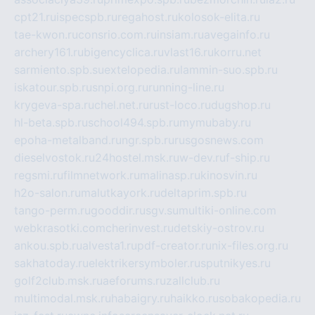
cpt21.ru
ispecspb.ru
regahost.ru
kolosok-elita.ru
tae-kwon.ru
consrio.com.ru
insiam.ru
avegainfo.ru
archery161.ru
bigencyclica.ru
vlast16.ru
korru.net
sarmiento.spb.su
extelopedia.ru
lammin-suo.spb.ru
iskatour.spb.ru
snpi.org.ru
running-line.ru
krygeva-spa.ru
chel.net.ru
rust-loco.ru
dugshop.ru
hl-beta.spb.ru
school494.spb.ru
mymubaby.ru
epoha-metalband.ru
ngr.spb.ru
rusgosnews.com
dieselvostok.ru
24hostel.msk.ru
w-dev.ru
f-ship.ru
regsmi.ru
filmnetwork.ru
malinasp.ru
kinosvin.ru
h2o-salon.ru
malutkayork.ru
deltaprim.spb.ru
tango-perm.ru
gooddir.ru
sgv.su
multiki-online.com
webkrasotki.com
cherinvest.ru
detskiy-ostrov.ru
ankou.spb.ru
alvesta1.ru
pdf-creator.ru
nix-files.org.ru
sakhatoday.ru
elektrikersymboler.ru
sputnikyes.ru
golf2club.msk.ru
aeforums.ru
zallclub.ru
multimodal.msk.ru
habaigry.ru
haikko.ru
sobakopedia.ru