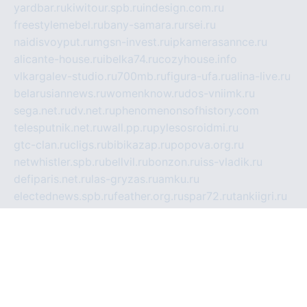
yardbar.ru
kiwitour.spb.ru
indesign.com.ru
freestylemebel.ru
bany-samara.ru
rsei.ru
naidisvoyput.ru
mgsn-invest.ru
ipkamerasannce.ru
alicante-house.ru
ibelka74.ru
cozyhouse.info
vlkargalev-studio.ru
700mb.ru
figura-ufa.ru
alina-live.ru
belarusiannews.ru
womenknow.ru
dos-vniimk.ru
sega.net.ru
dv.net.ru
phenomenonsofhistory.com
telesputnik.net.ru
wall.pp.ru
pylesosroidmi.ru
gtc-clan.ru
cligs.ru
bibikazap.ru
popova.org.ru
netwhistler.spb.ru
bellvil.ru
bonzon.ru
iss-vladik.ru
defiparis.net.ru
las-gryzas.ru
amku.ru
electednews.spb.ru
feather.org.ru
spar72.ru
tankiigri.ru
dominus.com.ru
ibtree.ru
sanykool.pp.ru
unixlib.org.ru
menatep.spb.ru
gartenterrassen.ru
printeka.ru
skvozilka.com.ru
parkovka-pub.ru
lovemobi.ru
art-ru.ru
emulatorz.com.ru
alucomp.com.ru
tatforum.com.ru
alternativa-profi.ru
dermakler.ru
artsurvey.ru
aredir.ru
khimspas.ru
centr-maxi.ru
2018r.ru