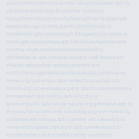
avantgardeclinics.ru
noel.msk.ru
buylq.ru
aquas-spb.ru
vilnerivne.com
bobry-2.ru
vtoroe-solnce.ru
nickysheen.ru
clockmir.ru
huntercraft.ru
стройокт.рф
webpixels.ru
pczz.msk.su
petrodvorets.spb.ru
nsintermed.spb.ru
avtovirazh-24.ru
jazzq.ru
czecot.ru
cruizi.spb.ru
spasskaya.spb.ru
kniris.ru
vkpeople.com
maminy-mysli.ru
arionorel.ru
khuseniosif.ru
dotmediacup.spb.ru
mebel-tiraspol.ru
all-books.biz
vmauto.spb.ru
shop-astyle.ru
derevo-s.ru
contrinform.ru
gutserial.ru
mdrussia.spb.ru
monod.ru
refine.org.ru
uk-krein.ru
kamensk61.ru
zooclub.info
filonov.org.ru
технокамск.рф
ra-spectr.ru
ooodriada.ru
promelmash.spb.ru
ixtys.spb.ru
fccity.ru
glamourstudio.spb.ru
kola-nature.org
spbmaster.spb.ru
musicoutlet.ru
china.msk.ru
bulldog.su
grimm-online.ru
outlander.net.ru
maga.spb.ru
anime-sell.ru
keseloy.ru
газприборсервис.рф
karmin.spb.ru
shekswood.ru
tischlermebel.ru
automall66.ru
mag-vladimir.ru