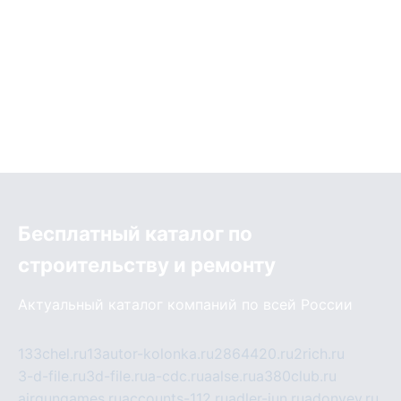
Бесплатный каталог по
строительству и ремонту
Актуальный каталог компаний по всей России
133chel.ru
13autor-kolonka.ru
2864420.ru
2rich.ru
3-d-file.ru
3d-file.ru
a-cdc.ru
aalse.ru
a380club.ru
airgungames.ru
accounts-112.ru
adler-jun.ru
adonyev.ru