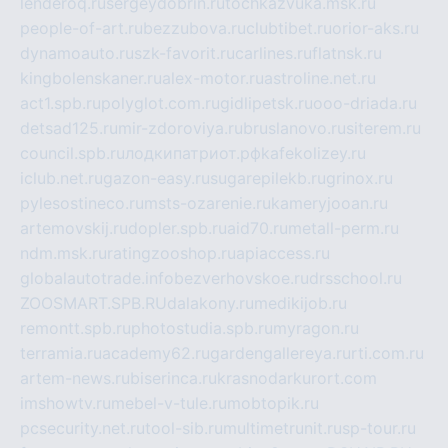
lenderoq.ru
sergeydobrin.ru
tochkazvuka.msk.ru
people-of-art.ru
bezzubova.ru
clubtibet.ru
orior-aks.ru
dynamoauto.ru
szk-favorit.ru
carlines.ru
flatnsk.ru
kingbolenskaner.ru
alex-motor.ru
astroline.net.ru
act1.spb.ru
polyglot.com.ru
gidlipetsk.ru
ooo-driada.ru
detsad125.ru
mir-zdoroviya.ru
bruslanovo.ru
siterem.ru
council.spb.ru
лодкипатриот.рф
kafekolizey.ru
iclub.net.ru
gazon-easy.ru
sugarepilekb.ru
grinox.ru
pylesostineco.ru
msts-ozarenie.ru
kameryjooan.ru
artemovskij.ru
dopler.spb.ru
aid70.ru
metall-perm.ru
ndm.msk.ru
ratingzooshop.ru
apiaccess.ru
globalautotrade.info
bezverhovskoe.ru
drsschool.ru
ZOOSMART.SPB.RU
dalakony.ru
medikijob.ru
remontt.spb.ru
photostudia.spb.ru
myragon.ru
terramia.ru
academy62.ru
gardengallereya.ru
rti.com.ru
artem-news.ru
biserinca.ru
krasnodarkurort.com
imshowtv.ru
mebel-v-tule.ru
mobtopik.ru
pcsecurity.net.ru
tool-sib.ru
multimetrunit.ru
sp-tour.ru