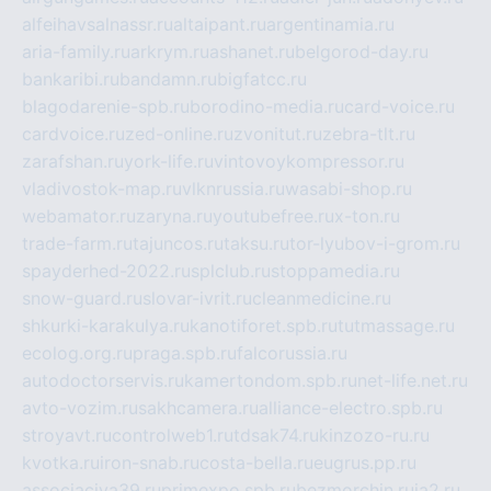
alfeihavsalnassr.ru
altaipant.ru
argentinamia.ru
aria-family.ru
arkrym.ru
ashanet.ru
belgorod-day.ru
bankaribi.ru
bandamn.ru
bigfatcc.ru
blagodarenie-spb.ru
borodino-media.ru
card-voice.ru
cardvoice.ru
zed-online.ru
zvonitut.ru
zebra-tlt.ru
zarafshan.ru
york-life.ru
vintovoykompressor.ru
vladivostok-map.ru
vlknrussia.ru
wasabi-shop.ru
webamator.ru
zaryna.ru
youtubefree.ru
x-ton.ru
trade-farm.ru
tajuncos.ru
taksu.ru
tor-lyubov-i-grom.ru
spayderhed-2022.ru
splclub.ru
stoppamedia.ru
snow-guard.ru
slovar-ivrit.ru
cleanmedicine.ru
shkurki-karakulya.ru
kanotiforet.spb.ru
tutmassage.ru
ecolog.org.ru
praga.spb.ru
falcorussia.ru
autodoctorservis.ru
kamertondom.spb.ru
net-life.net.ru
avto-vozim.ru
sakhcamera.ru
alliance-electro.spb.ru
stroyavt.ru
controlweb1.ru
tdsak74.ru
kinzozo-ru.ru
kvotka.ru
iron-snab.ru
costa-bella.ru
eugrus.pp.ru
associaciya39.ru
primexpo.spb.ru
bezmorchin.ru
ia2.ru