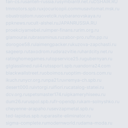
fan-cs.ru
santeh-russia.ru
symbian9.net.ru
DSHAIR.RU
tmmotors.spb.ru
xjocuricopii.com
musavtomat.msk.ru
obustrojdom.ru
sovetcik.ru
ybaranovskaya.ru
ppknews.ru
cult-alshei.ru
JAPANRUSSIA.RU
proekciyamebel.ru
imper-finans.ru
rim.org.ru
glamourai.ru
brassminus.ru
zabor-pro.ru
ftn.pp.ru
dorogoe58.ru
laimengpacker.ru
kuzova-zapchasti.ru
sageerp.ru
taxodrom.ru
dsrazvitie.ru
hardcity.net.ru
ratinghomegames.ru
topservice25.ru
gubernyan.ru
gtglasslined.ru
ii4.ru
tssport.spb.ru
andorra24.com
blackwallstreet.ru
oboimos.ru
optim-doors.com.ru
ikuch.ru
nycr.org.ru
npa21.ru
vremya-ch.spb.ru
desert000.ru
ivtorgi.ru
ifiori.ru
catalog-statei.ru
dcv.org.ru
spetsmaster174.ru
ipkameryhiseeu.ru
dum26.ru
ruspol.spb.ru
fr-opendp.ru
kam-solnyshko.ru
cheyenne-arapaho.ru
sevzapmetal.spb.ru
ted-lapidus.spb.ru
parasite-eliminator.ru
sigma-complete.ru
modernworld.ru
dama-moda.ru