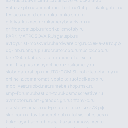
isz-fest.ru
ewnc.info
screensaver-clock.net.ru
volnav.spb.ru
comnat.ru
npf.net.ru
7bit.pp.ru
kalugatur.ru
tesiaes.ru
card.com.ru
kazanka.spb.ru
gildiya-kuznecov.ru
kameryboavision.ru
griffoncom.spb.ru
fabrika-emotsiy.ru
PARK-MATROSOVA.RU
agat.spb.ru
avtoyurist-moskva1.ru
hardware.org.ru
схема-авто.рф
dg-lab.ru
angrup.ru
recruiter.spb.ru
music8.spb.ru
krsk124.ru
kubok.spb.ru
romanofforex.ru
analitikaplus.ru
spyonline.ru
zosikamery.ru
sloboda-ural.pp.ru
AUTO-COM.SU
hohota.net
alimy.ru
online-z.com
aromat-vostoka.ru
otdelkaexp.ru
mobilvest.ru
bbd.net.ru
mebelshop.msk.ru
smp-forum.ru
bastion-td.ru
kosmoscreative.ru
avrmotors.ru
art-galadesign.ru
tiffany-c.ru
ecostep-samara.ru
d-p.spb.ru
галактика73.рф
sko.com.ru
davitamebel-spb.ru
fotsis.ru
tesiaes.ru
kokoroyari.spb.ru
blesna-kazan.ru
mossilver.ru