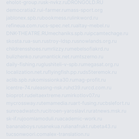
eholot-group.ru
sk-nvkz.ru
DRONGOLD.RU
democratia2.ru
i-farmer.ru
mass-sport.org
jablonex.spb.ru
bookmess.ru
linkword.ru
refineua.com.ru
cs-spec.net.ru
altay-mebel.ru
DNK-THEATRE.RU
mechaniks.spb.ru
ipcamtechage.ru
skosta.ru
a-sun.ru
stroy-ldsp.ru
snowlands.org.ru
childrensshoes.ru
mrlizzy.ru
mebelsofiakrd.ru
bulizhenko.ru
rumantick.net.ru
mtszerno.ru
daily-fishing.ru
glushiteli-v-spb.ru
megasat.org.ru
localization.net.ru
flyingfish.pp.ru
ds5teremok.ru
aclib.spb.ru
komissionka30.ru
mag-profit.ru
icentre-74.ru
leasing-nsk.ru
hd39.ru
rcd.com.ru
bioprot.ru
deltaextreme.ru
mirkotlov07.ru
mycrossway.ru
temamedia.ru
art-fusing.ru
cbslefort.ru
sunroadwatch.ru
citroen-yaroslavl.ru
ratnews.msk.ru
sk-if.ru
joomlamoduli.ru
academic-work.ru
bananaboys.ru
sanekua.ru
lianafrukt.ru
beta43.ru
tucsonwoori.com
alex-translation.ru