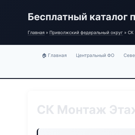
Бесплатный каталог 
Главная
»
Приволжский федеральный округ
» СК
🏠 Главная
Центральный ФО
Севе
СК Монтаж Эта