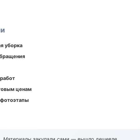
ми
ая уборка
обращения
 работ
птовым ценам
 фотоэтапы
. Материалы закупали сами — вышло дешевле.