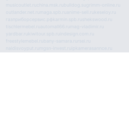
musicoutlet.ru
china.msk.ru
bulldog.su
grimm-online.ru
outlander.net.ru
maga.spb.ru
anime-sell.ru
keseloy.ru
газприборсервис.рф
karmin.spb.ru
shekswood.ru
tischlermebel.ru
automall66.ru
mag-vladimir.ru
yardbar.ru
kiwitour.spb.ru
indesign.com.ru
freestylemebel.ru
bany-samara.ru
rsei.ru
naidisvoyput.ru
mgsn-invest.ru
ipkamerasannce.ru
alicante-house.ru
ibelka74.ru
cozyhouse.info
vlkargalev-studio.ru
700mb.ru
figura-ufa.ru
alina-live.ru
belarusiannews.ru
womenknow.ru
dos-vniimk.ru
sega.net.ru
dv.net.ru
phenomenonsofhistory.com
telesputnik.net.ru
wall.pp.ru
pylesosroidmi.ru
gtc-clan.ru
cligs.ru
bibikazap.ru
popova.org.ru
netwhistler.spb.ru
bellvil.ru
bonzon.ru
iss-vladik.ru
defiparis.net.ru
las-gryzas.ru
amku.ru
electednews.spb.ru
feather.org.ru
spar72.ru
tankiigri.ru
dominus.com.ru
ibtree.ru
sanykool.pp.ru
unixlib.org.ru
menatep.spb.ru
gartenterrassen.ru
printeka.ru