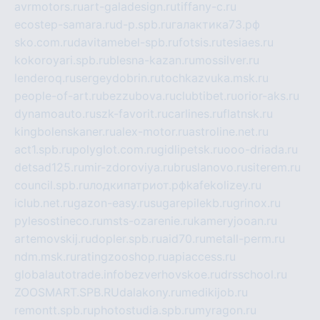
avrmotors.ru
art-galadesign.ru
tiffany-c.ru
ecostep-samara.ru
d-p.spb.ru
галактика73.рф
sko.com.ru
davitamebel-spb.ru
fotsis.ru
tesiaes.ru
kokoroyari.spb.ru
blesna-kazan.ru
mossilver.ru
lenderoq.ru
sergeydobrin.ru
tochkazvuka.msk.ru
people-of-art.ru
bezzubova.ru
clubtibet.ru
orior-aks.ru
dynamoauto.ru
szk-favorit.ru
carlines.ru
flatnsk.ru
kingbolenskaner.ru
alex-motor.ru
astroline.net.ru
act1.spb.ru
polyglot.com.ru
gidlipetsk.ru
ooo-driada.ru
detsad125.ru
mir-zdoroviya.ru
bruslanovo.ru
siterem.ru
council.spb.ru
лодкипатриот.рф
kafekolizey.ru
iclub.net.ru
gazon-easy.ru
sugarepilekb.ru
grinox.ru
pylesostineco.ru
msts-ozarenie.ru
kameryjooan.ru
artemovskij.ru
dopler.spb.ru
aid70.ru
metall-perm.ru
ndm.msk.ru
ratingzooshop.ru
apiaccess.ru
globalautotrade.info
bezverhovskoe.ru
drsschool.ru
ZOOSMART.SPB.RU
dalakony.ru
medikijob.ru
remontt.spb.ru
photostudia.spb.ru
myragon.ru