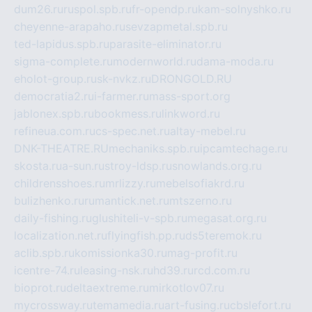
dum26.ru
ruspol.spb.ru
fr-opendp.ru
kam-solnyshko.ru
cheyenne-arapaho.ru
sevzapmetal.spb.ru
ted-lapidus.spb.ru
parasite-eliminator.ru
sigma-complete.ru
modernworld.ru
dama-moda.ru
eholot-group.ru
sk-nvkz.ru
DRONGOLD.RU
democratia2.ru
i-farmer.ru
mass-sport.org
jablonex.spb.ru
bookmess.ru
linkword.ru
refineua.com.ru
cs-spec.net.ru
altay-mebel.ru
DNK-THEATRE.RU
mechaniks.spb.ru
ipcamtechage.ru
skosta.ru
a-sun.ru
stroy-ldsp.ru
snowlands.org.ru
childrensshoes.ru
mrlizzy.ru
mebelsofiakrd.ru
bulizhenko.ru
rumantick.net.ru
mtszerno.ru
daily-fishing.ru
glushiteli-v-spb.ru
megasat.org.ru
localization.net.ru
flyingfish.pp.ru
ds5teremok.ru
aclib.spb.ru
komissionka30.ru
mag-profit.ru
icentre-74.ru
leasing-nsk.ru
hd39.ru
rcd.com.ru
bioprot.ru
deltaextreme.ru
mirkotlov07.ru
mycrossway.ru
temamedia.ru
art-fusing.ru
cbslefort.ru