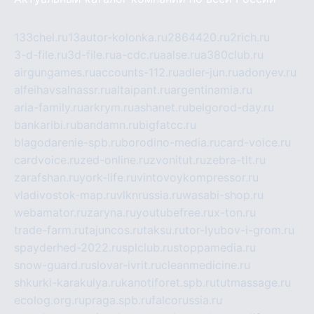
133chel.ru
13autor-kolonka.ru
2864420.ru
2rich.ru
3-d-file.ru
3d-file.ru
a-cdc.ru
aalse.ru
a380club.ru
airgungames.ru
accounts-112.ru
adler-jun.ru
adonyev.ru
alfeihavsalnassr.ru
altaipant.ru
argentinamia.ru
aria-family.ru
arkrym.ru
ashanet.ru
belgorod-day.ru
bankaribi.ru
bandamn.ru
bigfatcc.ru
blagodarenie-spb.ru
borodino-media.ru
card-voice.ru
cardvoice.ru
zed-online.ru
zvonitut.ru
zebra-tlt.ru
zarafshan.ru
york-life.ru
vintovoykompressor.ru
vladivostok-map.ru
vlknrussia.ru
wasabi-shop.ru
webamator.ru
zaryna.ru
youtubefree.ru
x-ton.ru
trade-farm.ru
tajuncos.ru
taksu.ru
tor-lyubov-i-grom.ru
spayderhed-2022.ru
splclub.ru
stoppamedia.ru
snow-guard.ru
slovar-ivrit.ru
cleanmedicine.ru
shkurki-karakulya.ru
kanotiforet.spb.ru
tutmassage.ru
ecolog.org.ru
praga.spb.ru
falcorussia.ru