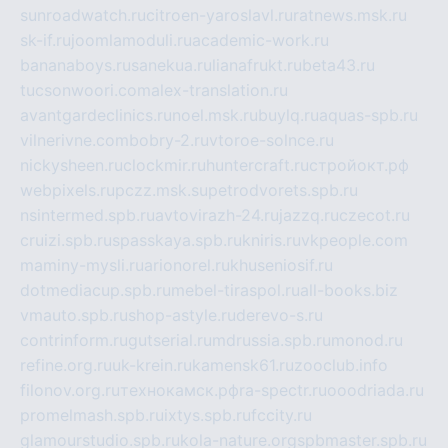
sunroadwatch.ru
citroen-yaroslavl.ru
ratnews.msk.ru
sk-if.ru
joomlamoduli.ru
academic-work.ru
bananaboys.ru
sanekua.ru
lianafrukt.ru
beta43.ru
tucsonwoori.com
alex-translation.ru
avantgardeclinics.ru
noel.msk.ru
buylq.ru
aquas-spb.ru
vilnerivne.com
bobry-2.ru
vtoroe-solnce.ru
nickysheen.ru
clockmir.ru
huntercraft.ru
стройокт.рф
webpixels.ru
pczz.msk.su
petrodvorets.spb.ru
nsintermed.spb.ru
avtovirazh-24.ru
jazzq.ru
czecot.ru
cruizi.spb.ru
spasskaya.spb.ru
kniris.ru
vkpeople.com
maminy-mysli.ru
arionorel.ru
khuseniosif.ru
dotmediacup.spb.ru
mebel-tiraspol.ru
all-books.biz
vmauto.spb.ru
shop-astyle.ru
derevo-s.ru
contrinform.ru
gutserial.ru
mdrussia.spb.ru
monod.ru
refine.org.ru
uk-krein.ru
kamensk61.ru
zooclub.info
filonov.org.ru
технокамск.рф
ra-spectr.ru
ooodriada.ru
promelmash.spb.ru
ixtys.spb.ru
fccity.ru
glamourstudio.spb.ru
kola-nature.org
spbmaster.spb.ru