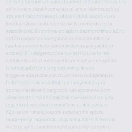
autodoctorservis.ru
kamertondom.spb.ru
net-life.net.ru
avto-vozim.ru
sakhcamera.ru
alliance-electro.spb.ru
stroyavt.ru
controlweb1.ru
tdsak74.ru
kinzozo-ru.ru
kvotka.ru
iron-snab.ru
costa-bella.ru
eugrus.pp.ru
associaciya39.ru
primexpo.spb.ru
bezmorchin.ru
ia2.ru
cpt21.ru
ispecspb.ru
regahost.ru
kolosok-elita.ru
tae-kwon.ru
consrio.com.ru
insiam.ru
avegainfo.ru
archery161.ru
bigencyclica.ru
vlast16.ru
korru.net
sarmiento.spb.su
extelopedia.ru
lammin-suo.spb.ru
iskatour.spb.ru
snpi.org.ru
running-line.ru
krygeva-spa.ru
chel.net.ru
rust-loco.ru
dugshop.ru
hl-beta.spb.ru
school494.spb.ru
mymubaby.ru
epoha-metalband.ru
ngr.spb.ru
rusgosnews.com
dieselvostok.ru
24hostel.msk.ru
w-dev.ru
f-ship.ru
regsmi.ru
filmnetwork.ru
malinasp.ru
kinosvin.ru
h2o-salon.ru
malutkayork.ru
deltaprim.spb.ru
tango-perm.ru
gooddir.ru
sgv.su
multiki-online.com
webkrasotki.com
cherinvest.ru
detskiy-ostrov.ru