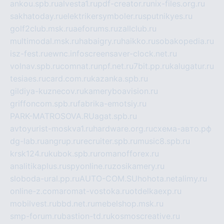
ankou.spb.ru
alvesta1.ru
pdf-creator.ru
nix-files.org.ru
sakhatoday.ru
elektrikersymboler.ru
sputnikyes.ru
golf2club.msk.ru
aeforums.ru
zallclub.ru
multimodal.msk.ru
habaigry.ru
haikko.ru
sobakopedia.ru
isz-fest.ru
ewnc.info
screensaver-clock.net.ru
volnav.spb.ru
comnat.ru
npf.net.ru
7bit.pp.ru
kalugatur.ru
tesiaes.ru
card.com.ru
kazanka.spb.ru
gildiya-kuznecov.ru
kameryboavision.ru
griffoncom.spb.ru
fabrika-emotsiy.ru
PARK-MATROSOVA.RU
agat.spb.ru
avtoyurist-moskva1.ru
hardware.org.ru
схема-авто.рф
dg-lab.ru
angrup.ru
recruiter.spb.ru
music8.spb.ru
krsk124.ru
kubok.spb.ru
romanofforex.ru
analitikaplus.ru
spyonline.ru
zosikamery.ru
sloboda-ural.pp.ru
AUTO-COM.SU
hohota.net
alimy.ru
online-z.com
aromat-vostoka.ru
otdelkaexp.ru
mobilvest.ru
bbd.net.ru
mebelshop.msk.ru
smp-forum.ru
bastion-td.ru
kosmoscreative.ru