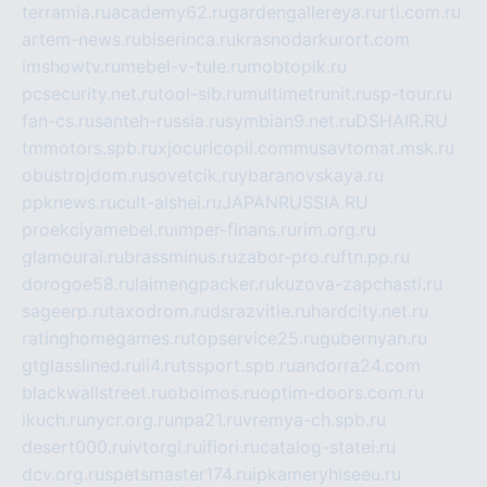
terramia.ru
academy62.ru
gardengallereya.ru
rti.com.ru
artem-news.ru
biserinca.ru
krasnodarkurort.com
imshowtv.ru
mebel-v-tule.ru
mobtopik.ru
pcsecurity.net.ru
tool-sib.ru
multimetrunit.ru
sp-tour.ru
fan-cs.ru
santeh-russia.ru
symbian9.net.ru
DSHAIR.RU
tmmotors.spb.ru
xjocuricopii.com
musavtomat.msk.ru
obustrojdom.ru
sovetcik.ru
ybaranovskaya.ru
ppknews.ru
cult-alshei.ru
JAPANRUSSIA.RU
proekciyamebel.ru
imper-finans.ru
rim.org.ru
glamourai.ru
brassminus.ru
zabor-pro.ru
ftn.pp.ru
dorogoe58.ru
laimengpacker.ru
kuzova-zapchasti.ru
sageerp.ru
taxodrom.ru
dsrazvitie.ru
hardcity.net.ru
ratinghomegames.ru
topservice25.ru
gubernyan.ru
gtglasslined.ru
ii4.ru
tssport.spb.ru
andorra24.com
blackwallstreet.ru
oboimos.ru
optim-doors.com.ru
ikuch.ru
nycr.org.ru
npa21.ru
vremya-ch.spb.ru
desert000.ru
ivtorgi.ru
ifiori.ru
catalog-statei.ru
dcv.org.ru
spetsmaster174.ru
ipkameryhiseeu.ru