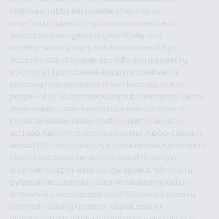
mobilvest.ru
bbd.net.ru
mebelshop.msk.ru
smp-forum.ru
bastion-td.ru
kosmoscreative.ru
avrmotors.ru
art-galadesign.ru
tiffany-c.ru
ecostep-samara.ru
d-p.spb.ru
галактика73.рф
sko.com.ru
davitamebel-spb.ru
fotsis.ru
tesiaes.ru
kokoroyari.spb.ru
blesna-kazan.ru
mossilver.ru
lenderoq.ru
sergeydobrin.ru
tochkazvuka.msk.ru
people-of-art.ru
bezzubova.ru
clubtibet.ru
orior-aks.ru
dynamoauto.ru
szk-favorit.ru
carlines.ru
flatnsk.ru
kingbolenskaner.ru
alex-motor.ru
astroline.net.ru
act1.spb.ru
polyglot.com.ru
gidlipetsk.ru
ooo-driada.ru
detsad125.ru
mir-zdoroviya.ru
bruslanovo.ru
siterem.ru
council.spb.ru
лодкипатриот.рф
kafekolizey.ru
iclub.net.ru
gazon-easy.ru
sugarepilekb.ru
grinox.ru
pylesostineco.ru
msts-ozarenie.ru
kameryjooan.ru
artemovskij.ru
dopler.spb.ru
aid70.ru
metall-perm.ru
ndm.msk.ru
ratingzooshop.ru
apiaccess.ru
globalautotrade.info
bezverhovskoe.ru
drsschool.ru