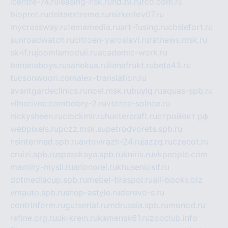
icentre-74.ru
leasing-nsk.ru
hd39.ru
rcd.com.ru
bioprot.ru
deltaextreme.ru
mirkotlov07.ru
mycrossway.ru
temamedia.ru
art-fusing.ru
cbslefort.ru
sunroadwatch.ru
citroen-yaroslavl.ru
ratnews.msk.ru
sk-if.ru
joomlamoduli.ru
academic-work.ru
bananaboys.ru
sanekua.ru
lianafrukt.ru
beta43.ru
tucsonwoori.com
alex-translation.ru
avantgardeclinics.ru
noel.msk.ru
buylq.ru
aquas-spb.ru
vilnerivne.com
bobry-2.ru
vtoroe-solnce.ru
nickysheen.ru
clockmir.ru
huntercraft.ru
стройокт.рф
webpixels.ru
pczz.msk.su
petrodvorets.spb.ru
nsintermed.spb.ru
avtovirazh-24.ru
jazzq.ru
czecot.ru
cruizi.spb.ru
spasskaya.spb.ru
kniris.ru
vkpeople.com
maminy-mysli.ru
arionorel.ru
khuseniosif.ru
dotmediacup.spb.ru
mebel-tiraspol.ru
all-books.biz
vmauto.spb.ru
shop-astyle.ru
derevo-s.ru
contrinform.ru
gutserial.ru
mdrussia.spb.ru
monod.ru
refine.org.ru
uk-krein.ru
kamensk61.ru
zooclub.info