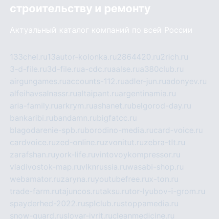
строительству и ремонту
Актуальный каталог компаний по всей России
133chel.ru
13autor-kolonka.ru
2864420.ru
2rich.ru
3-d-file.ru
3d-file.ru
a-cdc.ru
aalse.ru
a380club.ru
airgungames.ru
accounts-112.ru
adler-jun.ru
adonyev.ru
alfeihavsalnassr.ru
altaipant.ru
argentinamia.ru
aria-family.ru
arkrym.ru
ashanet.ru
belgorod-day.ru
bankaribi.ru
bandamn.ru
bigfatcc.ru
blagodarenie-spb.ru
borodino-media.ru
card-voice.ru
cardvoice.ru
zed-online.ru
zvonitut.ru
zebra-tlt.ru
zarafshan.ru
york-life.ru
vintovoykompressor.ru
vladivostok-map.ru
vlknrussia.ru
wasabi-shop.ru
webamator.ru
zaryna.ru
youtubefree.ru
x-ton.ru
trade-farm.ru
tajuncos.ru
taksu.ru
tor-lyubov-i-grom.ru
spayderhed-2022.ru
splclub.ru
stoppamedia.ru
snow-guard.ru
slovar-ivrit.ru
cleanmedicine.ru