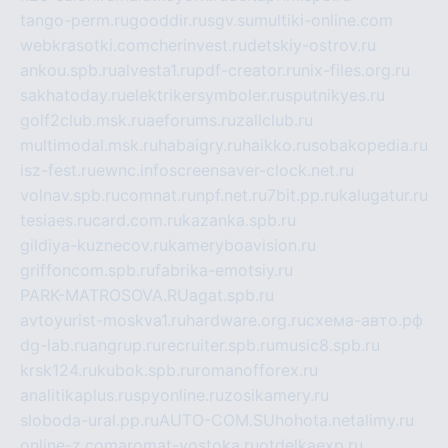
tango-perm.ru
gooddir.ru
sgv.su
multiki-online.com
webkrasotki.com
cherinvest.ru
detskiy-ostrov.ru
ankou.spb.ru
alvesta1.ru
pdf-creator.ru
nix-files.org.ru
sakhatoday.ru
elektrikersymboler.ru
sputnikyes.ru
golf2club.msk.ru
aeforums.ru
zallclub.ru
multimodal.msk.ru
habaigry.ru
haikko.ru
sobakopedia.ru
isz-fest.ru
ewnc.info
screensaver-clock.net.ru
volnav.spb.ru
comnat.ru
npf.net.ru
7bit.pp.ru
kalugatur.ru
tesiaes.ru
card.com.ru
kazanka.spb.ru
gildiya-kuznecov.ru
kameryboavision.ru
griffoncom.spb.ru
fabrika-emotsiy.ru
PARK-MATROSOVA.RU
agat.spb.ru
avtoyurist-moskva1.ru
hardware.org.ru
схема-авто.рф
dg-lab.ru
angrup.ru
recruiter.spb.ru
music8.spb.ru
krsk124.ru
kubok.spb.ru
romanofforex.ru
analitikaplus.ru
spyonline.ru
zosikamery.ru
sloboda-ural.pp.ru
AUTO-COM.SU
hohota.net
alimy.ru
online-z.com
aromat-vostoka.ru
otdelkaexp.ru