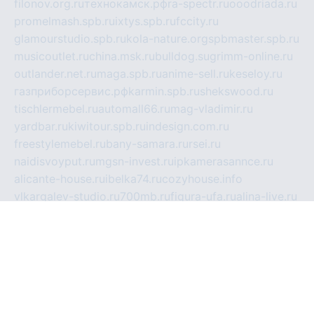
filonov.org.ru
технокамск.рф
ra-spectr.ru
ooodriada.ru
promelmash.spb.ru
ixtys.spb.ru
fccity.ru
glamourstudio.spb.ru
kola-nature.org
spbmaster.spb.ru
musicoutlet.ru
china.msk.ru
bulldog.su
grimm-online.ru
outlander.net.ru
maga.spb.ru
anime-sell.ru
keseloy.ru
газприборсервис.рф
karmin.spb.ru
shekswood.ru
tischlermebel.ru
automall66.ru
mag-vladimir.ru
yardbar.ru
kiwitour.spb.ru
indesign.com.ru
freestylemebel.ru
bany-samara.ru
rsei.ru
naidisvoyput.ru
mgsn-invest.ru
ipkamerasannce.ru
alicante-house.ru
ibelka74.ru
cozyhouse.info
vlkargalev-studio.ru
700mb.ru
figura-ufa.ru
alina-live.ru
belarusiannews.ru
womenknow.ru
dos-vniimk.ru
sega.net.ru
dv.net.ru
phenomenonsofhistory.com
telesputnik.net.ru
wall.pp.ru
pylesosroidmi.ru
gtc-clan.ru
cligs.ru
bibikazap.ru
popova.org.ru
netwhistler.spb.ru
bellvil.ru
bonzon.ru
iss-vladik.ru
defiparis.net.ru
las-gryzas.ru
amku.ru