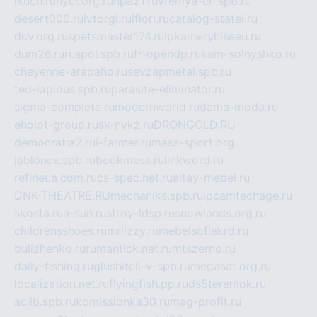
ikuch.ru
nycr.org.ru
npa21.ru
vremya-ch.spb.ru
desert000.ru
ivtorgi.ru
ifiori.ru
catalog-statei.ru
dcv.org.ru
spetsmaster174.ru
ipkameryhiseeu.ru
dum26.ru
ruspol.spb.ru
fr-opendp.ru
kam-solnyshko.ru
cheyenne-arapaho.ru
sevzapmetal.spb.ru
ted-lapidus.spb.ru
parasite-eliminator.ru
sigma-complete.ru
modernworld.ru
dama-moda.ru
eholot-group.ru
sk-nvkz.ru
DRONGOLD.RU
democratia2.ru
i-farmer.ru
mass-sport.org
jablonex.spb.ru
bookmess.ru
linkword.ru
refineua.com.ru
cs-spec.net.ru
altay-mebel.ru
DNK-THEATRE.RU
mechaniks.spb.ru
ipcamtechage.ru
skosta.ru
a-sun.ru
stroy-ldsp.ru
snowlands.org.ru
childrensshoes.ru
mrlizzy.ru
mebelsofiakrd.ru
bulizhenko.ru
rumantick.net.ru
mtszerno.ru
daily-fishing.ru
glushiteli-v-spb.ru
megasat.org.ru
localization.net.ru
flyingfish.pp.ru
ds5teremok.ru
aclib.spb.ru
komissionka30.ru
mag-profit.ru