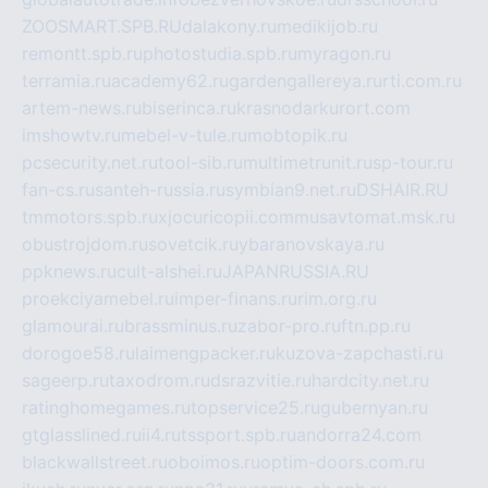
ZOOSMART.SPB.RU
dalakony.ru
medikijob.ru
remontt.spb.ru
photostudia.spb.ru
myragon.ru
terramia.ru
academy62.ru
gardengallereya.ru
rti.com.ru
artem-news.ru
biserinca.ru
krasnodarkurort.com
imshowtv.ru
mebel-v-tule.ru
mobtopik.ru
pcsecurity.net.ru
tool-sib.ru
multimetrunit.ru
sp-tour.ru
fan-cs.ru
santeh-russia.ru
symbian9.net.ru
DSHAIR.RU
tmmotors.spb.ru
xjocuricopii.com
musavtomat.msk.ru
obustrojdom.ru
sovetcik.ru
ybaranovskaya.ru
ppknews.ru
cult-alshei.ru
JAPANRUSSIA.RU
proekciyamebel.ru
imper-finans.ru
rim.org.ru
glamourai.ru
brassminus.ru
zabor-pro.ru
ftn.pp.ru
dorogoe58.ru
laimengpacker.ru
kuzova-zapchasti.ru
sageerp.ru
taxodrom.ru
dsrazvitie.ru
hardcity.net.ru
ratinghomegames.ru
topservice25.ru
gubernyan.ru
gtglasslined.ru
ii4.ru
tssport.spb.ru
andorra24.com
blackwallstreet.ru
oboimos.ru
optim-doors.com.ru