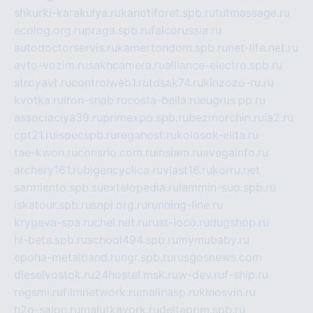
shkurki-karakulya.ru
kanotiforet.spb.ru
tutmassage.ru
ecolog.org.ru
praga.spb.ru
falcorussia.ru
autodoctorservis.ru
kamertondom.spb.ru
net-life.net.ru
avto-vozim.ru
sakhcamera.ru
alliance-electro.spb.ru
stroyavt.ru
controlweb1.ru
tdsak74.ru
kinzozo-ru.ru
kvotka.ru
iron-snab.ru
costa-bella.ru
eugrus.pp.ru
associaciya39.ru
primexpo.spb.ru
bezmorchin.ru
ia2.ru
cpt21.ru
ispecspb.ru
regahost.ru
kolosok-elita.ru
tae-kwon.ru
consrio.com.ru
insiam.ru
avegainfo.ru
archery161.ru
bigencyclica.ru
vlast16.ru
korru.net
sarmiento.spb.su
extelopedia.ru
lammin-suo.spb.ru
iskatour.spb.ru
snpi.org.ru
running-line.ru
krygeva-spa.ru
chel.net.ru
rust-loco.ru
dugshop.ru
hl-beta.spb.ru
school494.spb.ru
mymubaby.ru
epoha-metalband.ru
ngr.spb.ru
rusgosnews.com
dieselvostok.ru
24hostel.msk.ru
w-dev.ru
f-ship.ru
regsmi.ru
filmnetwork.ru
malinasp.ru
kinosvin.ru
h2o-salon.ru
malutkayork.ru
deltaprim.spb.ru