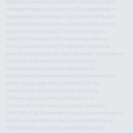
sageerp.ru
taxodrom.ru
dsrazvitie.ru
hardcity.net.ru
ratinghomegames.ru
topservice25.ru
gubernyan.ru
gtglasslined.ru
ii4.ru
tssport.spb.ru
andorra24.com
blackwallstreet.ru
oboimos.ru
optim-doors.com.ru
ikuch.ru
nycr.org.ru
npa21.ru
vremya-ch.spb.ru
desert000.ru
ivtorgi.ru
ifiori.ru
catalog-statei.ru
dcv.org.ru
spetsmaster174.ru
ipkameryhiseeu.ru
dum26.ru
ruspol.spb.ru
fr-opendp.ru
kam-solnyshko.ru
cheyenne-arapaho.ru
sevzapmetal.spb.ru
ted-lapidus.spb.ru
parasite-eliminator.ru
sigma-complete.ru
modernworld.ru
dama-moda.ru
eholot-group.ru
sk-nvkz.ru
DRONGOLD.RU
democratia2.ru
i-farmer.ru
mass-sport.org
jablonex.spb.ru
bookmess.ru
linkword.ru
refineua.com.ru
cs-spec.net.ru
altay-mebel.ru
DNK-THEATRE.RU
mechaniks.spb.ru
ipcamtechage.ru
skosta.ru
a-sun.ru
stroy-ldsp.ru
snowlands.org.ru
childrensshoes.ru
mrlizzy.ru
mebelsofiakrd.ru