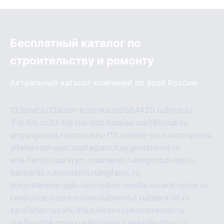
Бесплатный каталог по
строительству и ремонту
Актуальный каталог компаний по всей России
133chel.ru
13autor-kolonka.ru
2864420.ru
2rich.ru
3-d-file.ru
3d-file.ru
a-cdc.ru
aalse.ru
a380club.ru
airgungames.ru
accounts-112.ru
adler-jun.ru
adonyev.ru
alfeihavsalnassr.ru
altaipant.ru
argentinamia.ru
aria-family.ru
arkrym.ru
ashanet.ru
belgorod-day.ru
bankaribi.ru
bandamn.ru
bigfatcc.ru
blagodarenie-spb.ru
borodino-media.ru
card-voice.ru
cardvoice.ru
zed-online.ru
zvonitut.ru
zebra-tlt.ru
zarafshan.ru
york-life.ru
vintovoykompressor.ru
vladivostok-map.ru
vlknrussia.ru
wasabi-shop.ru