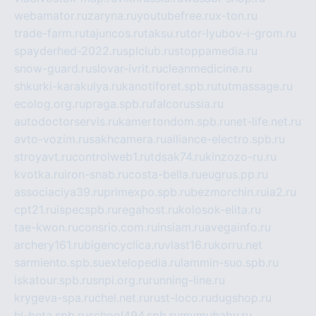
webamator.ru
zaryna.ru
youtubefree.ru
x-ton.ru
trade-farm.ru
tajuncos.ru
taksu.ru
tor-lyubov-i-grom.ru
spayderhed-2022.ru
splclub.ru
stoppamedia.ru
snow-guard.ru
slovar-ivrit.ru
cleanmedicine.ru
shkurki-karakulya.ru
kanotiforet.spb.ru
tutmassage.ru
ecolog.org.ru
praga.spb.ru
falcorussia.ru
autodoctorservis.ru
kamertondom.spb.ru
net-life.net.ru
avto-vozim.ru
sakhcamera.ru
alliance-electro.spb.ru
stroyavt.ru
controlweb1.ru
tdsak74.ru
kinzozo-ru.ru
kvotka.ru
iron-snab.ru
costa-bella.ru
eugrus.pp.ru
associaciya39.ru
primexpo.spb.ru
bezmorchin.ru
ia2.ru
cpt21.ru
ispecspb.ru
regahost.ru
kolosok-elita.ru
tae-kwon.ru
consrio.com.ru
insiam.ru
avegainfo.ru
archery161.ru
bigencyclica.ru
vlast16.ru
korru.net
sarmiento.spb.su
extelopedia.ru
lammin-suo.spb.ru
iskatour.spb.ru
snpi.org.ru
running-line.ru
krygeva-spa.ru
chel.net.ru
rust-loco.ru
dugshop.ru
hl-beta.spb.ru
school494.spb.ru
mymubaby.ru