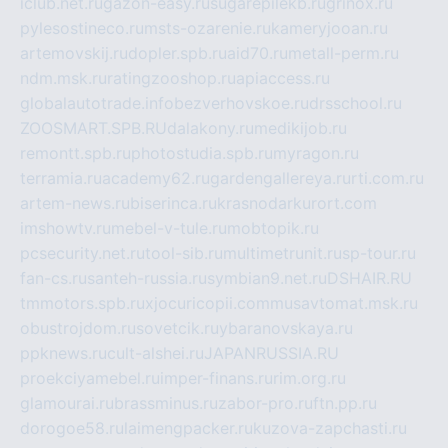
iclub.net.ru
gazon-easy.ru
sugarepilekb.ru
grinox.ru
pylesostineco.ru
msts-ozarenie.ru
kameryjooan.ru
artemovskij.ru
dopler.spb.ru
aid70.ru
metall-perm.ru
ndm.msk.ru
ratingzooshop.ru
apiaccess.ru
globalautotrade.info
bezverhovskoe.ru
drsschool.ru
ZOOSMART.SPB.RU
dalakony.ru
medikijob.ru
remontt.spb.ru
photostudia.spb.ru
myragon.ru
terramia.ru
academy62.ru
gardengallereya.ru
rti.com.ru
artem-news.ru
biserinca.ru
krasnodarkurort.com
imshowtv.ru
mebel-v-tule.ru
mobtopik.ru
pcsecurity.net.ru
tool-sib.ru
multimetrunit.ru
sp-tour.ru
fan-cs.ru
santeh-russia.ru
symbian9.net.ru
DSHAIR.RU
tmmotors.spb.ru
xjocuricopii.com
musavtomat.msk.ru
obustrojdom.ru
sovetcik.ru
ybaranovskaya.ru
ppknews.ru
cult-alshei.ru
JAPANRUSSIA.RU
proekciyamebel.ru
imper-finans.ru
rim.org.ru
glamourai.ru
brassminus.ru
zabor-pro.ru
ftn.pp.ru
dorogoe58.ru
laimengpacker.ru
kuzova-zapchasti.ru