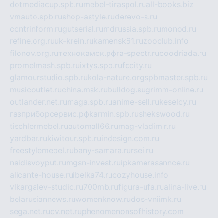
dotmediacup.spb.ru
mebel-tiraspol.ru
all-books.biz
vmauto.spb.ru
shop-astyle.ru
derevo-s.ru
contrinform.ru
gutserial.ru
mdrussia.spb.ru
monod.ru
refine.org.ru
uk-krein.ru
kamensk61.ru
zooclub.info
filonov.org.ru
технокамск.рф
ra-spectr.ru
ooodriada.ru
promelmash.spb.ru
ixtys.spb.ru
fccity.ru
glamourstudio.spb.ru
kola-nature.org
spbmaster.spb.ru
musicoutlet.ru
china.msk.ru
bulldog.su
grimm-online.ru
outlander.net.ru
maga.spb.ru
anime-sell.ru
keseloy.ru
газприборсервис.рф
karmin.spb.ru
shekswood.ru
tischlermebel.ru
automall66.ru
mag-vladimir.ru
yardbar.ru
kiwitour.spb.ru
indesign.com.ru
freestylemebel.ru
bany-samara.ru
rsei.ru
naidisvoyput.ru
mgsn-invest.ru
ipkamerasannce.ru
alicante-house.ru
ibelka74.ru
cozyhouse.info
vlkargalev-studio.ru
700mb.ru
figura-ufa.ru
alina-live.ru
belarusiannews.ru
womenknow.ru
dos-vniimk.ru
sega.net.ru
dv.net.ru
phenomenonsofhistory.com