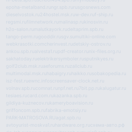
epoha-metalband.ru
ngr.spb.ru
rusgosnews.com
dieselvostok.ru
24hostel.msk.ru
w-dev.ru
f-ship.ru
regsmi.ru
filmnetwork.ru
malinasp.ru
kinosvin.ru
h2o-salon.ru
malutkayork.ru
deltaprim.spb.ru
tango-perm.ru
gooddir.ru
sgv.su
multiki-online.com
webkrasotki.com
cherinvest.ru
detskiy-ostrov.ru
ankou.spb.ru
alvesta1.ru
pdf-creator.ru
nix-files.org.ru
sakhatoday.ru
elektrikersymboler.ru
sputnikyes.ru
golf2club.msk.ru
aeforums.ru
zallclub.ru
multimodal.msk.ru
habaigry.ru
haikko.ru
sobakopedia.ru
isz-fest.ru
ewnc.info
screensaver-clock.net.ru
volnav.spb.ru
comnat.ru
npf.net.ru
7bit.pp.ru
kalugatur.ru
tesiaes.ru
card.com.ru
kazanka.spb.ru
gildiya-kuznecov.ru
kameryboavision.ru
griffoncom.spb.ru
fabrika-emotsiy.ru
PARK-MATROSOVA.RU
agat.spb.ru
avtoyurist-moskva1.ru
hardware.org.ru
схема-авто.рф