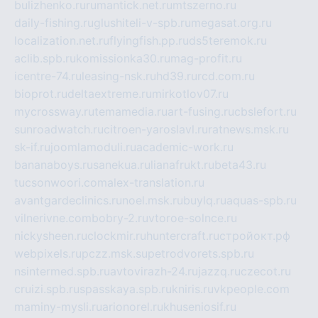
bulizhenko.ru
rumantick.net.ru
mtszerno.ru
daily-fishing.ru
glushiteli-v-spb.ru
megasat.org.ru
localization.net.ru
flyingfish.pp.ru
ds5teremok.ru
aclib.spb.ru
komissionka30.ru
mag-profit.ru
icentre-74.ru
leasing-nsk.ru
hd39.ru
rcd.com.ru
bioprot.ru
deltaextreme.ru
mirkotlov07.ru
mycrossway.ru
temamedia.ru
art-fusing.ru
cbslefort.ru
sunroadwatch.ru
citroen-yaroslavl.ru
ratnews.msk.ru
sk-if.ru
joomlamoduli.ru
academic-work.ru
bananaboys.ru
sanekua.ru
lianafrukt.ru
beta43.ru
tucsonwoori.com
alex-translation.ru
avantgardeclinics.ru
noel.msk.ru
buylq.ru
aquas-spb.ru
vilnerivne.com
bobry-2.ru
vtoroe-solnce.ru
nickysheen.ru
clockmir.ru
huntercraft.ru
стройокт.рф
webpixels.ru
pczz.msk.su
petrodvorets.spb.ru
nsintermed.spb.ru
avtovirazh-24.ru
jazzq.ru
czecot.ru
cruizi.spb.ru
spasskaya.spb.ru
kniris.ru
vkpeople.com
maminy-mysli.ru
arionorel.ru
khuseniosif.ru