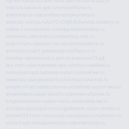
dg-lab.ru
angrup.ru
recruiter.spb.ru
music8.spb.ru
krsk124.ru
kubok.spb.ru
romanofforex.ru
analitikaplus.ru
spyonline.ru
zosikamery.ru
sloboda-ural.pp.ru
AUTO-COM.SU
hohota.net
alimy.ru
online-z.com
aromat-vostoka.ru
otdelkaexp.ru
mobilvest.ru
bbd.net.ru
mebelshop.msk.ru
smp-forum.ru
bastion-td.ru
kosmoscreative.ru
avrmotors.ru
art-galadesign.ru
tiffany-c.ru
ecostep-samara.ru
d-p.spb.ru
галактика73.рф
sko.com.ru
davitamebel-spb.ru
fotsis.ru
tesiaes.ru
kokoroyari.spb.ru
blesna-kazan.ru
mossilver.ru
lenderoq.ru
sergeydobrin.ru
tochkazvuka.msk.ru
people-of-art.ru
bezzubova.ru
clubtibet.ru
orior-aks.ru
dynamoauto.ru
szk-favorit.ru
carlines.ru
flatnsk.ru
kingbolenskaner.ru
alex-motor.ru
astroline.net.ru
act1.spb.ru
polyglot.com.ru
gidlipetsk.ru
ooo-driada.ru
detsad125.ru
mir-zdoroviya.ru
bruslanovo.ru
siterem.ru
council.spb.ru
лодкипатриот.рф
kafekolizey.ru