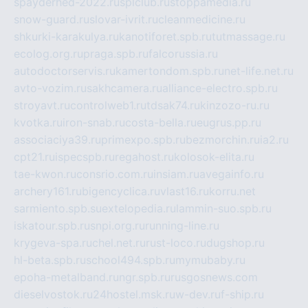
spayderhed-2022.ru
splclub.ru
stoppamedia.ru
snow-guard.ru
slovar-ivrit.ru
cleanmedicine.ru
shkurki-karakulya.ru
kanotiforet.spb.ru
tutmassage.ru
ecolog.org.ru
praga.spb.ru
falcorussia.ru
autodoctorservis.ru
kamertondom.spb.ru
net-life.net.ru
avto-vozim.ru
sakhcamera.ru
alliance-electro.spb.ru
stroyavt.ru
controlweb1.ru
tdsak74.ru
kinzozo-ru.ru
kvotka.ru
iron-snab.ru
costa-bella.ru
eugrus.pp.ru
associaciya39.ru
primexpo.spb.ru
bezmorchin.ru
ia2.ru
cpt21.ru
ispecspb.ru
regahost.ru
kolosok-elita.ru
tae-kwon.ru
consrio.com.ru
insiam.ru
avegainfo.ru
archery161.ru
bigencyclica.ru
vlast16.ru
korru.net
sarmiento.spb.su
extelopedia.ru
lammin-suo.spb.ru
iskatour.spb.ru
snpi.org.ru
running-line.ru
krygeva-spa.ru
chel.net.ru
rust-loco.ru
dugshop.ru
hl-beta.spb.ru
school494.spb.ru
mymubaby.ru
epoha-metalband.ru
ngr.spb.ru
rusgosnews.com
dieselvostok.ru
24hostel.msk.ru
w-dev.ru
f-ship.ru