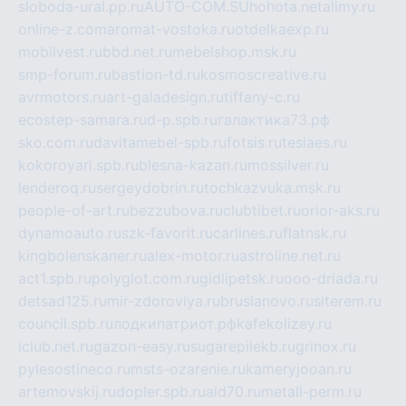
sloboda-ural.pp.ru
AUTO-COM.SU
hohota.net
alimy.ru
online-z.com
aromat-vostoka.ru
otdelkaexp.ru
mobilvest.ru
bbd.net.ru
mebelshop.msk.ru
smp-forum.ru
bastion-td.ru
kosmoscreative.ru
avrmotors.ru
art-galadesign.ru
tiffany-c.ru
ecostep-samara.ru
d-p.spb.ru
галактика73.рф
sko.com.ru
davitamebel-spb.ru
fotsis.ru
tesiaes.ru
kokoroyari.spb.ru
blesna-kazan.ru
mossilver.ru
lenderoq.ru
sergeydobrin.ru
tochkazvuka.msk.ru
people-of-art.ru
bezzubova.ru
clubtibet.ru
orior-aks.ru
dynamoauto.ru
szk-favorit.ru
carlines.ru
flatnsk.ru
kingbolenskaner.ru
alex-motor.ru
astroline.net.ru
act1.spb.ru
polyglot.com.ru
gidlipetsk.ru
ooo-driada.ru
detsad125.ru
mir-zdoroviya.ru
bruslanovo.ru
siterem.ru
council.spb.ru
лодкипатриот.рф
kafekolizey.ru
iclub.net.ru
gazon-easy.ru
sugarepilekb.ru
grinox.ru
pylesostineco.ru
msts-ozarenie.ru
kameryjooan.ru
artemovskij.ru
dopler.spb.ru
aid70.ru
metall-perm.ru