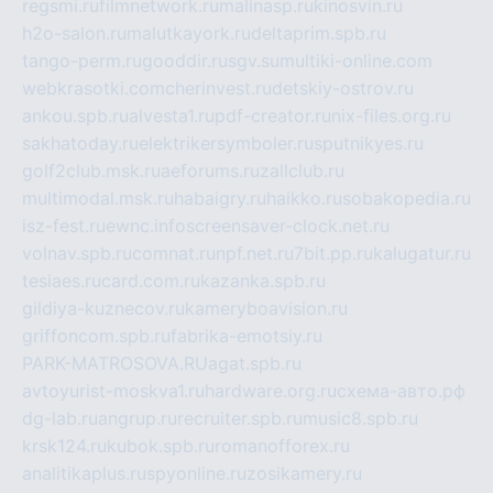
regsmi.ru
filmnetwork.ru
malinasp.ru
kinosvin.ru
h2o-salon.ru
malutkayork.ru
deltaprim.spb.ru
tango-perm.ru
gooddir.ru
sgv.su
multiki-online.com
webkrasotki.com
cherinvest.ru
detskiy-ostrov.ru
ankou.spb.ru
alvesta1.ru
pdf-creator.ru
nix-files.org.ru
sakhatoday.ru
elektrikersymboler.ru
sputnikyes.ru
golf2club.msk.ru
aeforums.ru
zallclub.ru
multimodal.msk.ru
habaigry.ru
haikko.ru
sobakopedia.ru
isz-fest.ru
ewnc.info
screensaver-clock.net.ru
volnav.spb.ru
comnat.ru
npf.net.ru
7bit.pp.ru
kalugatur.ru
tesiaes.ru
card.com.ru
kazanka.spb.ru
gildiya-kuznecov.ru
kameryboavision.ru
griffoncom.spb.ru
fabrika-emotsiy.ru
PARK-MATROSOVA.RU
agat.spb.ru
avtoyurist-moskva1.ru
hardware.org.ru
схема-авто.рф
dg-lab.ru
angrup.ru
recruiter.spb.ru
music8.spb.ru
krsk124.ru
kubok.spb.ru
romanofforex.ru
analitikaplus.ru
spyonline.ru
zosikamery.ru