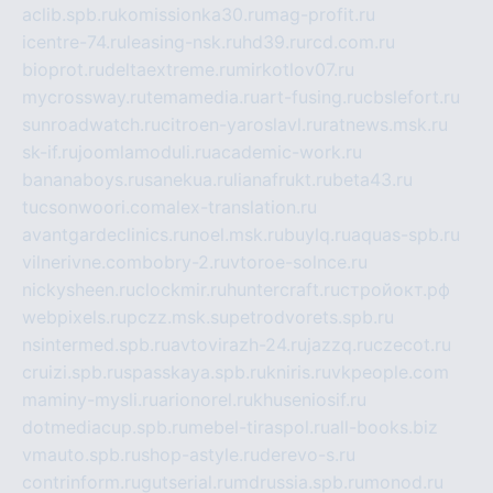
aclib.spb.ru
komissionka30.ru
mag-profit.ru
icentre-74.ru
leasing-nsk.ru
hd39.ru
rcd.com.ru
bioprot.ru
deltaextreme.ru
mirkotlov07.ru
mycrossway.ru
temamedia.ru
art-fusing.ru
cbslefort.ru
sunroadwatch.ru
citroen-yaroslavl.ru
ratnews.msk.ru
sk-if.ru
joomlamoduli.ru
academic-work.ru
bananaboys.ru
sanekua.ru
lianafrukt.ru
beta43.ru
tucsonwoori.com
alex-translation.ru
avantgardeclinics.ru
noel.msk.ru
buylq.ru
aquas-spb.ru
vilnerivne.com
bobry-2.ru
vtoroe-solnce.ru
nickysheen.ru
clockmir.ru
huntercraft.ru
стройокт.рф
webpixels.ru
pczz.msk.su
petrodvorets.spb.ru
nsintermed.spb.ru
avtovirazh-24.ru
jazzq.ru
czecot.ru
cruizi.spb.ru
spasskaya.spb.ru
kniris.ru
vkpeople.com
maminy-mysli.ru
arionorel.ru
khuseniosif.ru
dotmediacup.spb.ru
mebel-tiraspol.ru
all-books.biz
vmauto.spb.ru
shop-astyle.ru
derevo-s.ru
contrinform.ru
gutserial.ru
mdrussia.spb.ru
monod.ru