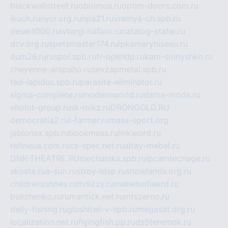
blackwallstreet.ru
oboimos.ru
optim-doors.com.ru
ikuch.ru
nycr.org.ru
npa21.ru
vremya-ch.spb.ru
desert000.ru
ivtorgi.ru
ifiori.ru
catalog-statei.ru
dcv.org.ru
spetsmaster174.ru
ipkameryhiseeu.ru
dum26.ru
ruspol.spb.ru
fr-opendp.ru
kam-solnyshko.ru
cheyenne-arapaho.ru
sevzapmetal.spb.ru
ted-lapidus.spb.ru
parasite-eliminator.ru
sigma-complete.ru
modernworld.ru
dama-moda.ru
eholot-group.ru
sk-nvkz.ru
DRONGOLD.RU
democratia2.ru
i-farmer.ru
mass-sport.org
jablonex.spb.ru
bookmess.ru
linkword.ru
refineua.com.ru
cs-spec.net.ru
altay-mebel.ru
DNK-THEATRE.RU
mechaniks.spb.ru
ipcamtechage.ru
skosta.ru
a-sun.ru
stroy-ldsp.ru
snowlands.org.ru
childrensshoes.ru
mrlizzy.ru
mebelsofiakrd.ru
bulizhenko.ru
rumantick.net.ru
mtszerno.ru
daily-fishing.ru
glushiteli-v-spb.ru
megasat.org.ru
localization.net.ru
flyingfish.pp.ru
ds5teremok.ru