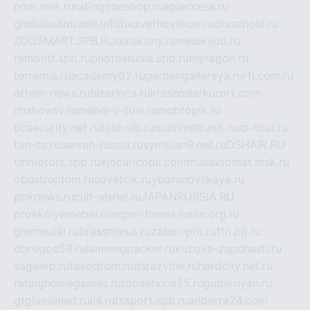
ndm.msk.ru
ratingzooshop.ru
apiaccess.ru
globalautotrade.info
bezverhovskoe.ru
drsschool.ru
ZOOSMART.SPB.RU
dalakony.ru
medikijob.ru
remontt.spb.ru
photostudia.spb.ru
myragon.ru
terramia.ru
academy62.ru
gardengallereya.ru
rti.com.ru
artem-news.ru
biserinca.ru
krasnodarkurort.com
imshowtv.ru
mebel-v-tule.ru
mobtopik.ru
pcsecurity.net.ru
tool-sib.ru
multimetrunit.ru
sp-tour.ru
fan-cs.ru
santeh-russia.ru
symbian9.net.ru
DSHAIR.RU
tmmotors.spb.ru
xjocuricopii.com
musavtomat.msk.ru
obustrojdom.ru
sovetcik.ru
ybaranovskaya.ru
ppknews.ru
cult-alshei.ru
JAPANRUSSIA.RU
proekciyamebel.ru
imper-finans.ru
rim.org.ru
glamourai.ru
brassminus.ru
zabor-pro.ru
ftn.pp.ru
dorogoe58.ru
laimengpacker.ru
kuzova-zapchasti.ru
sageerp.ru
taxodrom.ru
dsrazvitie.ru
hardcity.net.ru
ratinghomegames.ru
topservice25.ru
gubernyan.ru
gtglasslined.ru
ii4.ru
tssport.spb.ru
andorra24.com