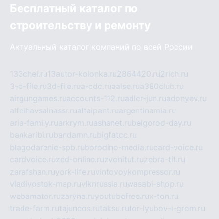
Бесплатный каталог по
строительству и ремонту
Актуальный каталог компаний по всей России
133chel.ru
13autor-kolonka.ru
2864420.ru
2rich.ru
3-d-file.ru
3d-file.ru
a-cdc.ru
aalse.ru
a380club.ru
airgungames.ru
accounts-112.ru
adler-jun.ru
adonyev.ru
alfeihavsalnassr.ru
altaipant.ru
argentinamia.ru
aria-family.ru
arkrym.ru
ashanet.ru
belgorod-day.ru
bankaribi.ru
bandamn.ru
bigfatcc.ru
blagodarenie-spb.ru
borodino-media.ru
card-voice.ru
cardvoice.ru
zed-online.ru
zvonitut.ru
zebra-tlt.ru
zarafshan.ru
york-life.ru
vintovoykompressor.ru
vladivostok-map.ru
vlknrussia.ru
wasabi-shop.ru
webamator.ru
zaryna.ru
youtubefree.ru
x-ton.ru
trade-farm.ru
tajuncos.ru
taksu.ru
tor-lyubov-i-grom.ru