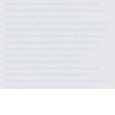
refine.org.ru
uk-krein.ru
kamensk61.ru
zooclub.info
filonov.org.ru
технокамск.рф
ra-spectr.ru
ooodriada.ru
promelmash.spb.ru
ixtys.spb.ru
fccity.ru
glamourstudio.spb.ru
kola-nature.org
spbmaster.spb.ru
musicoutlet.ru
china.msk.ru
bulldog.su
grimm-online.ru
outlander.net.ru
maga.spb.ru
anime-sell.ru
keseloy.ru
газприборсервис.рф
karmin.spb.ru
shekswood.ru
tischlermebel.ru
automall66.ru
mag-vladimir.ru
yardbar.ru
kiwitour.spb.ru
indesign.com.ru
freestylemebel.ru
bany-samara.ru
rsei.ru
naidisvoyput.ru
mgsn-invest.ru
ipkamerasannce.ru
alicante-house.ru
ibelka74.ru
cozyhouse.info
vlkargalev-studio.ru
700mb.ru
figura-ufa.ru
alina-live.ru
belarusiannews.ru
womenknow.ru
dos-vniimk.ru
sega.net.ru
dv.net.ru
phenomenonsofhistory.com
telesputnik.net.ru
wall.pp.ru
pylesosroidmi.ru
gtc-clan.ru
cligs.ru
bibikazap.ru
popova.org.ru
netwhistler.spb.ru
bellvil.ru
bonzon.ru
iss-vladik.ru