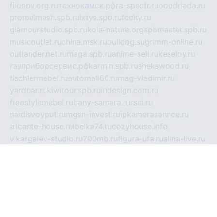
filonov.org.ru
технокамск.рф
ra-spectr.ru
ooodriada.ru
promelmash.spb.ru
ixtys.spb.ru
fccity.ru
glamourstudio.spb.ru
kola-nature.org
spbmaster.spb.ru
musicoutlet.ru
china.msk.ru
bulldog.su
grimm-online.ru
outlander.net.ru
maga.spb.ru
anime-sell.ru
keseloy.ru
газприборсервис.рф
karmin.spb.ru
shekswood.ru
tischlermebel.ru
automall66.ru
mag-vladimir.ru
yardbar.ru
kiwitour.spb.ru
indesign.com.ru
freestylemebel.ru
bany-samara.ru
rsei.ru
naidisvoyput.ru
mgsn-invest.ru
ipkamerasannce.ru
alicante-house.ru
ibelka74.ru
cozyhouse.info
vlkargalev-studio.ru
700mb.ru
figura-ufa.ru
alina-live.ru
belarusiannews.ru
womenknow.ru
dos-vniimk.ru
sega.net.ru
dv.net.ru
phenomenonsofhistory.com
telesputnik.net.ru
wall.pp.ru
pylesosroidmi.ru
gtc-clan.ru
cligs.ru
bibikazap.ru
popova.org.ru
netwhistler.spb.ru
bellvil.ru
bonzon.ru
iss-vladik.ru
defiparis.net.ru
las-gryzas.ru
amku.ru