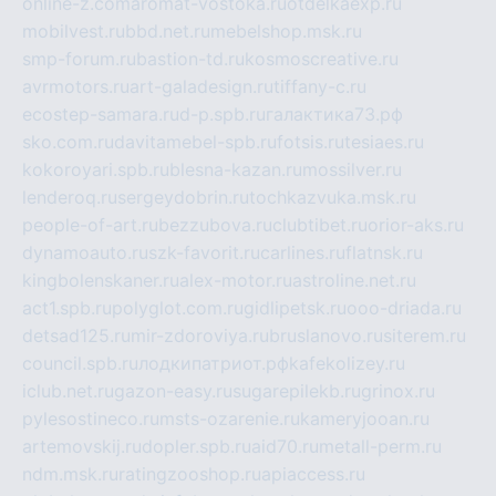
online-z.com
aromat-vostoka.ru
otdelkaexp.ru
mobilvest.ru
bbd.net.ru
mebelshop.msk.ru
smp-forum.ru
bastion-td.ru
kosmoscreative.ru
avrmotors.ru
art-galadesign.ru
tiffany-c.ru
ecostep-samara.ru
d-p.spb.ru
галактика73.рф
sko.com.ru
davitamebel-spb.ru
fotsis.ru
tesiaes.ru
kokoroyari.spb.ru
blesna-kazan.ru
mossilver.ru
lenderoq.ru
sergeydobrin.ru
tochkazvuka.msk.ru
people-of-art.ru
bezzubova.ru
clubtibet.ru
orior-aks.ru
dynamoauto.ru
szk-favorit.ru
carlines.ru
flatnsk.ru
kingbolenskaner.ru
alex-motor.ru
astroline.net.ru
act1.spb.ru
polyglot.com.ru
gidlipetsk.ru
ooo-driada.ru
detsad125.ru
mir-zdoroviya.ru
bruslanovo.ru
siterem.ru
council.spb.ru
лодкипатриот.рф
kafekolizey.ru
iclub.net.ru
gazon-easy.ru
sugarepilekb.ru
grinox.ru
pylesostineco.ru
msts-ozarenie.ru
kameryjooan.ru
artemovskij.ru
dopler.spb.ru
aid70.ru
metall-perm.ru
ndm.msk.ru
ratingzooshop.ru
apiaccess.ru