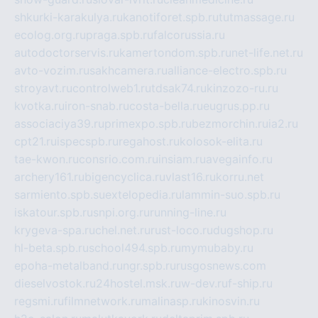
shkurki-karakulya.ru
kanotiforet.spb.ru
tutmassage.ru
ecolog.org.ru
praga.spb.ru
falcorussia.ru
autodoctorservis.ru
kamertondom.spb.ru
net-life.net.ru
avto-vozim.ru
sakhcamera.ru
alliance-electro.spb.ru
stroyavt.ru
controlweb1.ru
tdsak74.ru
kinzozo-ru.ru
kvotka.ru
iron-snab.ru
costa-bella.ru
eugrus.pp.ru
associaciya39.ru
primexpo.spb.ru
bezmorchin.ru
ia2.ru
cpt21.ru
ispecspb.ru
regahost.ru
kolosok-elita.ru
tae-kwon.ru
consrio.com.ru
insiam.ru
avegainfo.ru
archery161.ru
bigencyclica.ru
vlast16.ru
korru.net
sarmiento.spb.su
extelopedia.ru
lammin-suo.spb.ru
iskatour.spb.ru
snpi.org.ru
running-line.ru
krygeva-spa.ru
chel.net.ru
rust-loco.ru
dugshop.ru
hl-beta.spb.ru
school494.spb.ru
mymubaby.ru
epoha-metalband.ru
ngr.spb.ru
rusgosnews.com
dieselvostok.ru
24hostel.msk.ru
w-dev.ru
f-ship.ru
regsmi.ru
filmnetwork.ru
malinasp.ru
kinosvin.ru