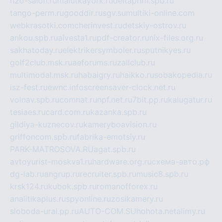
h2o-salon.ru
malutkayork.ru
deltaprim.spb.ru
tango-perm.ru
gooddir.ru
sgv.su
multiki-online.com
webkrasotki.com
cherinvest.ru
detskiy-ostrov.ru
ankou.spb.ru
alvesta1.ru
pdf-creator.ru
nix-files.org.ru
sakhatoday.ru
elektrikersymboler.ru
sputnikyes.ru
golf2club.msk.ru
aeforums.ru
zallclub.ru
multimodal.msk.ru
habaigry.ru
haikko.ru
sobakopedia.ru
isz-fest.ru
ewnc.info
screensaver-clock.net.ru
volnav.spb.ru
comnat.ru
npf.net.ru
7bit.pp.ru
kalugatur.ru
tesiaes.ru
card.com.ru
kazanka.spb.ru
gildiya-kuznecov.ru
kameryboavision.ru
griffoncom.spb.ru
fabrika-emotsiy.ru
PARK-MATROSOVA.RU
agat.spb.ru
avtoyurist-moskva1.ru
hardware.org.ru
схема-авто.рф
dg-lab.ru
angrup.ru
recruiter.spb.ru
music8.spb.ru
krsk124.ru
kubok.spb.ru
romanofforex.ru
analitikaplus.ru
spyonline.ru
zosikamery.ru
sloboda-ural.pp.ru
AUTO-COM.SU
hohota.net
alimy.ru