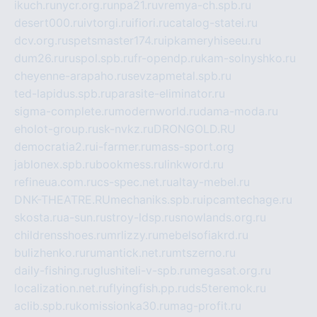
ikuch.ru
nycr.org.ru
npa21.ru
vremya-ch.spb.ru
desert000.ru
ivtorgi.ru
ifiori.ru
catalog-statei.ru
dcv.org.ru
spetsmaster174.ru
ipkameryhiseeu.ru
dum26.ru
ruspol.spb.ru
fr-opendp.ru
kam-solnyshko.ru
cheyenne-arapaho.ru
sevzapmetal.spb.ru
ted-lapidus.spb.ru
parasite-eliminator.ru
sigma-complete.ru
modernworld.ru
dama-moda.ru
eholot-group.ru
sk-nvkz.ru
DRONGOLD.RU
democratia2.ru
i-farmer.ru
mass-sport.org
jablonex.spb.ru
bookmess.ru
linkword.ru
refineua.com.ru
cs-spec.net.ru
altay-mebel.ru
DNK-THEATRE.RU
mechaniks.spb.ru
ipcamtechage.ru
skosta.ru
a-sun.ru
stroy-ldsp.ru
snowlands.org.ru
childrensshoes.ru
mrlizzy.ru
mebelsofiakrd.ru
bulizhenko.ru
rumantick.net.ru
mtszerno.ru
daily-fishing.ru
glushiteli-v-spb.ru
megasat.org.ru
localization.net.ru
flyingfish.pp.ru
ds5teremok.ru
aclib.spb.ru
komissionka30.ru
mag-profit.ru