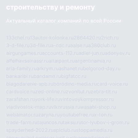
строительству и ремонту
Актуальный каталог компаний по всей России
133chel.ru
13autor-kolonka.ru
2864420.ru
2rich.ru
3-d-file.ru
3d-file.ru
a-cdc.ru
aalse.ru
a380club.ru
airgungames.ru
accounts-112.ru
adler-jun.ru
adonyev.ru
alfeihavsalnassr.ru
altaipant.ru
argentinamia.ru
aria-family.ru
arkrym.ru
ashanet.ru
belgorod-day.ru
bankaribi.ru
bandamn.ru
bigfatcc.ru
blagodarenie-spb.ru
borodino-media.ru
card-voice.ru
cardvoice.ru
zed-online.ru
zvonitut.ru
zebra-tlt.ru
zarafshan.ru
york-life.ru
vintovoykompressor.ru
vladivostok-map.ru
vlknrussia.ru
wasabi-shop.ru
webamator.ru
zaryna.ru
youtubefree.ru
x-ton.ru
trade-farm.ru
tajuncos.ru
taksu.ru
tor-lyubov-i-grom.ru
spayderhed-2022.ru
splclub.ru
stoppamedia.ru
snow-guard.ru
slovar-ivrit.ru
cleanmedicine.ru