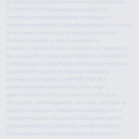
globalautotrade.info
bezverhovskoe.ru
drsschool.ru
ZOOSMART.SPB.RU
dalakony.ru
medikijob.ru
remontt.spb.ru
photostudia.spb.ru
myragon.ru
terramia.ru
academy62.ru
gardengallereya.ru
rti.com.ru
artem-news.ru
biserinca.ru
krasnodarkurort.com
imshowtv.ru
mebel-v-tule.ru
mobtopik.ru
pcsecurity.net.ru
tool-sib.ru
multimetrunit.ru
sp-tour.ru
fan-cs.ru
santeh-russia.ru
symbian9.net.ru
DSHAIR.RU
tmmotors.spb.ru
xjocuricopii.com
musavtomat.msk.ru
obustrojdom.ru
sovetcik.ru
ybaranovskaya.ru
ppknews.ru
cult-alshei.ru
JAPANRUSSIA.RU
proekciyamebel.ru
imper-finans.ru
rim.org.ru
glamourai.ru
brassminus.ru
zabor-pro.ru
ftn.pp.ru
dorogoe58.ru
laimengpacker.ru
kuzova-zapchasti.ru
sageerp.ru
taxodrom.ru
dsrazvitie.ru
hardcity.net.ru
ratinghomegames.ru
topservice25.ru
gubernyan.ru
gtglasslined.ru
ii4.ru
tssport.spb.ru
andorra24.com
blackwallstreet.ru
oboimos.ru
optim-doors.com.ru