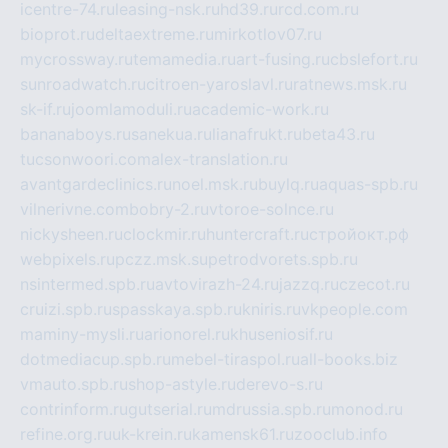
icentre-74.ru
leasing-nsk.ru
hd39.ru
rcd.com.ru
bioprot.ru
deltaextreme.ru
mirkotlov07.ru
mycrossway.ru
temamedia.ru
art-fusing.ru
cbslefort.ru
sunroadwatch.ru
citroen-yaroslavl.ru
ratnews.msk.ru
sk-if.ru
joomlamoduli.ru
academic-work.ru
bananaboys.ru
sanekua.ru
lianafrukt.ru
beta43.ru
tucsonwoori.com
alex-translation.ru
avantgardeclinics.ru
noel.msk.ru
buylq.ru
aquas-spb.ru
vilnerivne.com
bobry-2.ru
vtoroe-solnce.ru
nickysheen.ru
clockmir.ru
huntercraft.ru
стройокт.рф
webpixels.ru
pczz.msk.su
petrodvorets.spb.ru
nsintermed.spb.ru
avtovirazh-24.ru
jazzq.ru
czecot.ru
cruizi.spb.ru
spasskaya.spb.ru
kniris.ru
vkpeople.com
maminy-mysli.ru
arionorel.ru
khuseniosif.ru
dotmediacup.spb.ru
mebel-tiraspol.ru
all-books.biz
vmauto.spb.ru
shop-astyle.ru
derevo-s.ru
contrinform.ru
gutserial.ru
mdrussia.spb.ru
monod.ru
refine.org.ru
uk-krein.ru
kamensk61.ru
zooclub.info