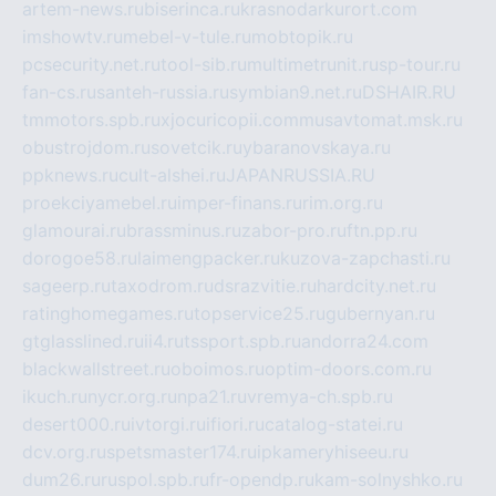
artem-news.ru
biserinca.ru
krasnodarkurort.com
imshowtv.ru
mebel-v-tule.ru
mobtopik.ru
pcsecurity.net.ru
tool-sib.ru
multimetrunit.ru
sp-tour.ru
fan-cs.ru
santeh-russia.ru
symbian9.net.ru
DSHAIR.RU
tmmotors.spb.ru
xjocuricopii.com
musavtomat.msk.ru
obustrojdom.ru
sovetcik.ru
ybaranovskaya.ru
ppknews.ru
cult-alshei.ru
JAPANRUSSIA.RU
proekciyamebel.ru
imper-finans.ru
rim.org.ru
glamourai.ru
brassminus.ru
zabor-pro.ru
ftn.pp.ru
dorogoe58.ru
laimengpacker.ru
kuzova-zapchasti.ru
sageerp.ru
taxodrom.ru
dsrazvitie.ru
hardcity.net.ru
ratinghomegames.ru
topservice25.ru
gubernyan.ru
gtglasslined.ru
ii4.ru
tssport.spb.ru
andorra24.com
blackwallstreet.ru
oboimos.ru
optim-doors.com.ru
ikuch.ru
nycr.org.ru
npa21.ru
vremya-ch.spb.ru
desert000.ru
ivtorgi.ru
ifiori.ru
catalog-statei.ru
dcv.org.ru
spetsmaster174.ru
ipkameryhiseeu.ru
dum26.ru
ruspol.spb.ru
fr-opendp.ru
kam-solnyshko.ru