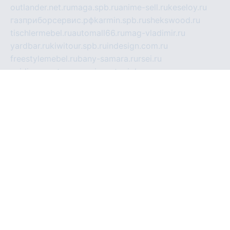
outlander.net.ru
maga.spb.ru
anime-sell.ru
keseloy.ru
газприборсервис.рф
karmin.spb.ru
shekswood.ru
tischlermebel.ru
automall66.ru
mag-vladimir.ru
yardbar.ru
kiwitour.spb.ru
indesign.com.ru
freestylemebel.ru
bany-samara.ru
rsei.ru
naidisvoyput.ru
mgsn-invest.ru
ipkamerasannce.ru
alicante-house.ru
ibelka74.ru
cozyhouse.info
vlkargalev-studio.ru
700mb.ru
figura-ufa.ru
alina-live.ru
belarusiannews.ru
womenknow.ru
dos-vniimk.ru
sega.net.ru
dv.net.ru
phenomenonsofhistory.com
telesputnik.net.ru
wall.pp.ru
pylesosroidmi.ru
gtc-clan.ru
cligs.ru
bibikazap.ru
popova.org.ru
netwhistler.spb.ru
bellvil.ru
bonzon.ru
iss-vladik.ru
defiparis.net.ru
las-gryzas.ru
amku.ru
electednews.spb.ru
feather.org.ru
spar72.ru
tankiigri.ru
dominus.com.ru
ibtree.ru
sanykool.pp.ru
unixlib.org.ru
menatep.spb.ru
gartenterrassen.ru
printeka.ru
skvozilka.com.ru
parkovka-pub.ru
lovemobi.ru
art-ru.ru