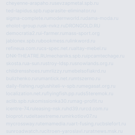
cheyenne-arapaho.ru
sevzapmetal.spb.ru
ted-lapidus.spb.ru
parasite-eliminator.ru
sigma-complete.ru
modernworld.ru
dama-moda.ru
eholot-group.ru
sk-nvkz.ru
DRONGOLD.RU
democratia2.ru
i-farmer.ru
mass-sport.org
jablonex.spb.ru
bookmess.ru
linkword.ru
refineua.com.ru
cs-spec.net.ru
altay-mebel.ru
DNK-THEATRE.RU
mechaniks.spb.ru
ipcamtechage.ru
skosta.ru
a-sun.ru
stroy-ldsp.ru
snowlands.org.ru
childrensshoes.ru
mrlizzy.ru
mebelsofiakrd.ru
bulizhenko.ru
rumantick.net.ru
mtszerno.ru
daily-fishing.ru
glushiteli-v-spb.ru
megasat.org.ru
localization.net.ru
flyingfish.pp.ru
ds5teremok.ru
aclib.spb.ru
komissionka30.ru
mag-profit.ru
icentre-74.ru
leasing-nsk.ru
hd39.ru
rcd.com.ru
bioprot.ru
deltaextreme.ru
mirkotlov07.ru
mycrossway.ru
temamedia.ru
art-fusing.ru
cbslefort.ru
sunroadwatch.ru
citroen-yaroslavl.ru
ratnews.msk.ru