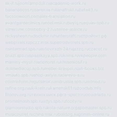
sk-if.ru
joomlamoduli.ru
academic-work.ru
bananaboys.ru
sanekua.ru
lianafrukt.ru
beta43.ru
tucsonwoori.com
alex-translation.ru
avantgardeclinics.ru
noel.msk.ru
buylq.ru
aquas-spb.ru
vilnerivne.com
bobry-2.ru
vtoroe-solnce.ru
nickysheen.ru
clockmir.ru
huntercraft.ru
стройокт.рф
webpixels.ru
pczz.msk.su
petrodvorets.spb.ru
nsintermed.spb.ru
avtovirazh-24.ru
jazzq.ru
czecot.ru
cruizi.spb.ru
spasskaya.spb.ru
kniris.ru
vkpeople.com
maminy-mysli.ru
arionorel.ru
khuseniosif.ru
dotmediacup.spb.ru
mebel-tiraspol.ru
all-books.biz
vmauto.spb.ru
shop-astyle.ru
derevo-s.ru
contrinform.ru
gutserial.ru
mdrussia.spb.ru
monod.ru
refine.org.ru
uk-krein.ru
kamensk61.ru
zooclub.info
filonov.org.ru
технокамск.рф
ra-spectr.ru
ooodriada.ru
promelmash.spb.ru
ixtys.spb.ru
fccity.ru
glamourstudio.spb.ru
kola-nature.org
spbmaster.spb.ru
musicoutlet.ru
china.msk.ru
bulldog.su
grimm-online.ru