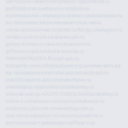
sakhatoday.ru
elektrikersymboler.ru
sputnikyes.ru
golf2club.msk.ru
aeforums.ru
zallclub.ru
multimodal.msk.ru
habaigry.ru
haikko.ru
sobakopedia.ru
isz-fest.ru
ewnc.info
screensaver-clock.net.ru
volnav.spb.ru
comnat.ru
npf.net.ru
7bit.pp.ru
kalugatur.ru
tesiaes.ru
card.com.ru
kazanka.spb.ru
gildiya-kuznecov.ru
kameryboavision.ru
griffoncom.spb.ru
fabrika-emotsiy.ru
PARK-MATROSOVA.RU
agat.spb.ru
avtoyurist-moskva1.ru
hardware.org.ru
схема-авто.рф
dg-lab.ru
angrup.ru
recruiter.spb.ru
music8.spb.ru
krsk124.ru
kubok.spb.ru
romanofforex.ru
analitikaplus.ru
spyonline.ru
zosikamery.ru
sloboda-ural.pp.ru
AUTO-COM.SU
hohota.net
alimy.ru
online-z.com
aromat-vostoka.ru
otdelkaexp.ru
mobilvest.ru
bbd.net.ru
mebelshop.msk.ru
smp-forum.ru
bastion-td.ru
kosmoscreative.ru
avrmotors.ru
art-galadesign.ru
tiffany-c.ru