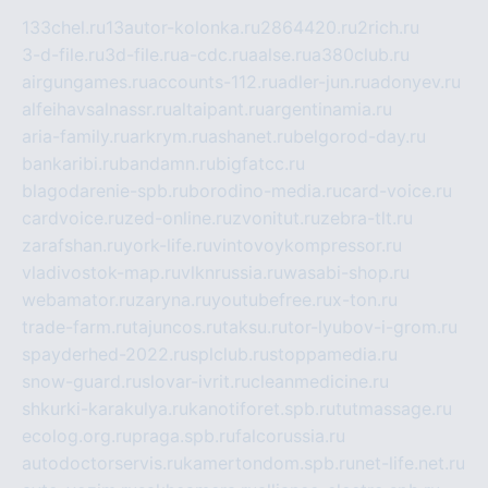
133chel.ru
13autor-kolonka.ru
2864420.ru
2rich.ru
3-d-file.ru
3d-file.ru
a-cdc.ru
aalse.ru
a380club.ru
airgungames.ru
accounts-112.ru
adler-jun.ru
adonyev.ru
alfeihavsalnassr.ru
altaipant.ru
argentinamia.ru
aria-family.ru
arkrym.ru
ashanet.ru
belgorod-day.ru
bankaribi.ru
bandamn.ru
bigfatcc.ru
blagodarenie-spb.ru
borodino-media.ru
card-voice.ru
cardvoice.ru
zed-online.ru
zvonitut.ru
zebra-tlt.ru
zarafshan.ru
york-life.ru
vintovoykompressor.ru
vladivostok-map.ru
vlknrussia.ru
wasabi-shop.ru
webamator.ru
zaryna.ru
youtubefree.ru
x-ton.ru
trade-farm.ru
tajuncos.ru
taksu.ru
tor-lyubov-i-grom.ru
spayderhed-2022.ru
splclub.ru
stoppamedia.ru
snow-guard.ru
slovar-ivrit.ru
cleanmedicine.ru
shkurki-karakulya.ru
kanotiforet.spb.ru
tutmassage.ru
ecolog.org.ru
praga.spb.ru
falcorussia.ru
autodoctorservis.ru
kamertondom.spb.ru
net-life.net.ru