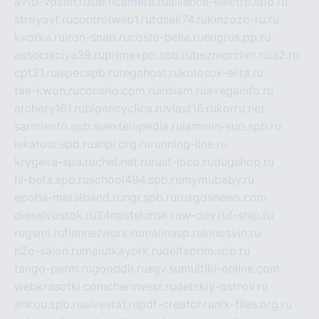
avto-vozim.ru
sakhcamera.ru
alliance-electro.spb.ru
stroyavt.ru
controlweb1.ru
tdsak74.ru
kinzozo-ru.ru
kvotka.ru
iron-snab.ru
costa-bella.ru
eugrus.pp.ru
associaciya39.ru
primexpo.spb.ru
bezmorchin.ru
ia2.ru
cpt21.ru
ispecspb.ru
regahost.ru
kolosok-elita.ru
tae-kwon.ru
consrio.com.ru
insiam.ru
avegainfo.ru
archery161.ru
bigencyclica.ru
vlast16.ru
korru.net
sarmiento.spb.su
extelopedia.ru
lammin-suo.spb.ru
iskatour.spb.ru
snpi.org.ru
running-line.ru
krygeva-spa.ru
chel.net.ru
rust-loco.ru
dugshop.ru
hl-beta.spb.ru
school494.spb.ru
mymubaby.ru
epoha-metalband.ru
ngr.spb.ru
rusgosnews.com
dieselvostok.ru
24hostel.msk.ru
w-dev.ru
f-ship.ru
regsmi.ru
filmnetwork.ru
malinasp.ru
kinosvin.ru
h2o-salon.ru
malutkayork.ru
deltaprim.spb.ru
tango-perm.ru
gooddir.ru
sgv.su
multiki-online.com
webkrasotki.com
cherinvest.ru
detskiy-ostrov.ru
ankou.spb.ru
alvesta1.ru
pdf-creator.ru
nix-files.org.ru