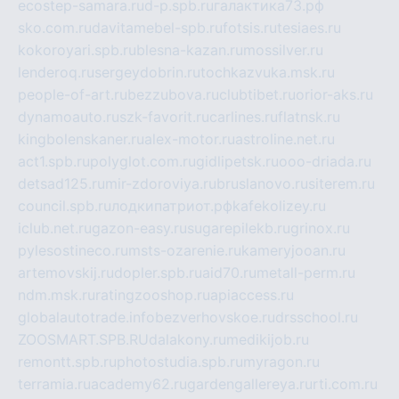
ecostep-samara.ru
d-p.spb.ru
галактика73.рф
sko.com.ru
davitamebel-spb.ru
fotsis.ru
tesiaes.ru
kokoroyari.spb.ru
blesna-kazan.ru
mossilver.ru
lenderoq.ru
sergeydobrin.ru
tochkazvuka.msk.ru
people-of-art.ru
bezzubova.ru
clubtibet.ru
orior-aks.ru
dynamoauto.ru
szk-favorit.ru
carlines.ru
flatnsk.ru
kingbolenskaner.ru
alex-motor.ru
astroline.net.ru
act1.spb.ru
polyglot.com.ru
gidlipetsk.ru
ooo-driada.ru
detsad125.ru
mir-zdoroviya.ru
bruslanovo.ru
siterem.ru
council.spb.ru
лодкипатриот.рф
kafekolizey.ru
iclub.net.ru
gazon-easy.ru
sugarepilekb.ru
grinox.ru
pylesostineco.ru
msts-ozarenie.ru
kameryjooan.ru
artemovskij.ru
dopler.spb.ru
aid70.ru
metall-perm.ru
ndm.msk.ru
ratingzooshop.ru
apiaccess.ru
globalautotrade.info
bezverhovskoe.ru
drsschool.ru
ZOOSMART.SPB.RU
dalakony.ru
medikijob.ru
remontt.spb.ru
photostudia.spb.ru
myragon.ru
terramia.ru
academy62.ru
gardengallereya.ru
rti.com.ru