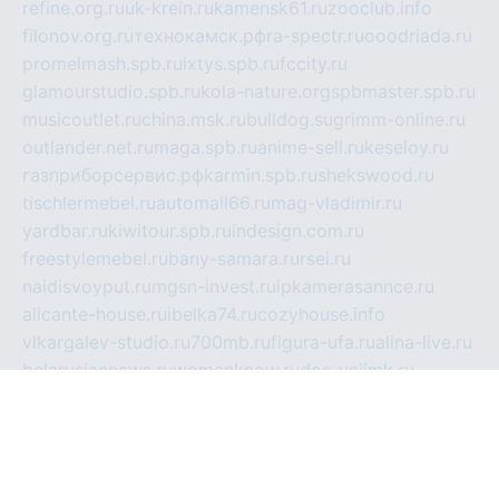
refine.org.ru
uk-krein.ru
kamensk61.ru
zooclub.info
filonov.org.ru
технокамск.рф
ra-spectr.ru
ooodriada.ru
promelmash.spb.ru
ixtys.spb.ru
fccity.ru
glamourstudio.spb.ru
kola-nature.org
spbmaster.spb.ru
musicoutlet.ru
china.msk.ru
bulldog.su
grimm-online.ru
outlander.net.ru
maga.spb.ru
anime-sell.ru
keseloy.ru
газприборсервис.рф
karmin.spb.ru
shekswood.ru
tischlermebel.ru
automall66.ru
mag-vladimir.ru
yardbar.ru
kiwitour.spb.ru
indesign.com.ru
freestylemebel.ru
bany-samara.ru
rsei.ru
naidisvoyput.ru
mgsn-invest.ru
ipkamerasannce.ru
alicante-house.ru
ibelka74.ru
cozyhouse.info
vlkargalev-studio.ru
700mb.ru
figura-ufa.ru
alina-live.ru
belarusiannews.ru
womenknow.ru
dos-vniimk.ru
sega.net.ru
dv.net.ru
phenomenonsofhistory.com
telesputnik.net.ru
wall.pp.ru
pylesosroidmi.ru
gtc-clan.ru
cligs.ru
bibikazap.ru
popova.org.ru
netwhistler.spb.ru
bellvil.ru
bonzon.ru
iss-vladik.ru