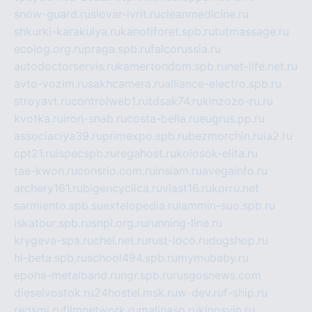
snow-guard.ru
slovar-ivrit.ru
cleanmedicine.ru
shkurki-karakulya.ru
kanotiforet.spb.ru
tutmassage.ru
ecolog.org.ru
praga.spb.ru
falcorussia.ru
autodoctorservis.ru
kamertondom.spb.ru
net-life.net.ru
avto-vozim.ru
sakhcamera.ru
alliance-electro.spb.ru
stroyavt.ru
controlweb1.ru
tdsak74.ru
kinzozo-ru.ru
kvotka.ru
iron-snab.ru
costa-bella.ru
eugrus.pp.ru
associaciya39.ru
primexpo.spb.ru
bezmorchin.ru
ia2.ru
cpt21.ru
ispecspb.ru
regahost.ru
kolosok-elita.ru
tae-kwon.ru
consrio.com.ru
insiam.ru
avegainfo.ru
archery161.ru
bigencyclica.ru
vlast16.ru
korru.net
sarmiento.spb.su
extelopedia.ru
lammin-suo.spb.ru
iskatour.spb.ru
snpi.org.ru
running-line.ru
krygeva-spa.ru
chel.net.ru
rust-loco.ru
dugshop.ru
hl-beta.spb.ru
school494.spb.ru
mymubaby.ru
epoha-metalband.ru
ngr.spb.ru
rusgosnews.com
dieselvostok.ru
24hostel.msk.ru
w-dev.ru
f-ship.ru
regsmi.ru
filmnetwork.ru
malinasp.ru
kinosvin.ru