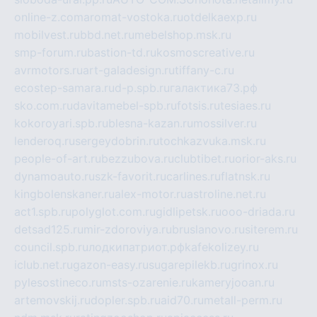
online-z.com
aromat-vostoka.ru
otdelkaexp.ru
mobilvest.ru
bbd.net.ru
mebelshop.msk.ru
smp-forum.ru
bastion-td.ru
kosmoscreative.ru
avrmotors.ru
art-galadesign.ru
tiffany-c.ru
ecostep-samara.ru
d-p.spb.ru
галактика73.рф
sko.com.ru
davitamebel-spb.ru
fotsis.ru
tesiaes.ru
kokoroyari.spb.ru
blesna-kazan.ru
mossilver.ru
lenderoq.ru
sergeydobrin.ru
tochkazvuka.msk.ru
people-of-art.ru
bezzubova.ru
clubtibet.ru
orior-aks.ru
dynamoauto.ru
szk-favorit.ru
carlines.ru
flatnsk.ru
kingbolenskaner.ru
alex-motor.ru
astroline.net.ru
act1.spb.ru
polyglot.com.ru
gidlipetsk.ru
ooo-driada.ru
detsad125.ru
mir-zdoroviya.ru
bruslanovo.ru
siterem.ru
council.spb.ru
лодкипатриот.рф
kafekolizey.ru
iclub.net.ru
gazon-easy.ru
sugarepilekb.ru
grinox.ru
pylesostineco.ru
msts-ozarenie.ru
kameryjooan.ru
artemovskij.ru
dopler.spb.ru
aid70.ru
metall-perm.ru