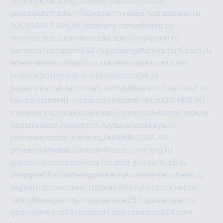
ndm.msk.ru
ratingzooshop.ru
apiaccess.ru
globalautotrade.info
bezverhovskoe.ru
drsschool.ru
ZOOSMART.SPB.RU
dalakony.ru
medikijob.ru
remontt.spb.ru
photostudia.spb.ru
myragon.ru
terramia.ru
academy62.ru
gardengallereya.ru
rti.com.ru
artem-news.ru
biserinca.ru
krasnodarkurort.com
imshowtv.ru
mebel-v-tule.ru
mobtopik.ru
pcsecurity.net.ru
tool-sib.ru
multimetrunit.ru
sp-tour.ru
fan-cs.ru
santeh-russia.ru
symbian9.net.ru
DSHAIR.RU
tmmotors.spb.ru
xjocuricopii.com
musavtomat.msk.ru
obustrojdom.ru
sovetcik.ru
ybaranovskaya.ru
ppknews.ru
cult-alshei.ru
JAPANRUSSIA.RU
proekciyamebel.ru
imper-finans.ru
rim.org.ru
glamourai.ru
brassminus.ru
zabor-pro.ru
ftn.pp.ru
dorogoe58.ru
laimengpacker.ru
kuzova-zapchasti.ru
sageerp.ru
taxodrom.ru
dsrazvitie.ru
hardcity.net.ru
ratinghomegames.ru
topservice25.ru
gubernyan.ru
gtglasslined.ru
ii4.ru
tssport.spb.ru
andorra24.com