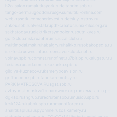
h2o-salon.ru
malutkayork.ru
deltaprim.spb.ru
tango-perm.ru
gooddir.ru
sgv.su
multiki-online.com
webkrasotki.com
cherinvest.ru
detskiy-ostrov.ru
ankou.spb.ru
alvesta1.ru
pdf-creator.ru
nix-files.org.ru
sakhatoday.ru
elektrikersymboler.ru
sputnikyes.ru
golf2club.msk.ru
aeforums.ru
zallclub.ru
multimodal.msk.ru
habaigry.ru
haikko.ru
sobakopedia.ru
isz-fest.ru
ewnc.info
screensaver-clock.net.ru
volnav.spb.ru
comnat.ru
npf.net.ru
7bit.pp.ru
kalugatur.ru
tesiaes.ru
card.com.ru
kazanka.spb.ru
gildiya-kuznecov.ru
kameryboavision.ru
griffoncom.spb.ru
fabrika-emotsiy.ru
PARK-MATROSOVA.RU
agat.spb.ru
avtoyurist-moskva1.ru
hardware.org.ru
схема-авто.рф
dg-lab.ru
angrup.ru
recruiter.spb.ru
music8.spb.ru
krsk124.ru
kubok.spb.ru
romanofforex.ru
analitikaplus.ru
spyonline.ru
zosikamery.ru
sloboda-ural.pp.ru
AUTO-COM.SU
hohota.net
alimy.ru