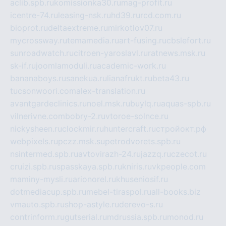
aclib.spb.ru
komissionka30.ru
mag-profit.ru
icentre-74.ru
leasing-nsk.ru
hd39.ru
rcd.com.ru
bioprot.ru
deltaextreme.ru
mirkotlov07.ru
mycrossway.ru
temamedia.ru
art-fusing.ru
cbslefort.ru
sunroadwatch.ru
citroen-yaroslavl.ru
ratnews.msk.ru
sk-if.ru
joomlamoduli.ru
academic-work.ru
bananaboys.ru
sanekua.ru
lianafrukt.ru
beta43.ru
tucsonwoori.com
alex-translation.ru
avantgardeclinics.ru
noel.msk.ru
buylq.ru
aquas-spb.ru
vilnerivne.com
bobry-2.ru
vtoroe-solnce.ru
nickysheen.ru
clockmir.ru
huntercraft.ru
стройокт.рф
webpixels.ru
pczz.msk.su
petrodvorets.spb.ru
nsintermed.spb.ru
avtovirazh-24.ru
jazzq.ru
czecot.ru
cruizi.spb.ru
spasskaya.spb.ru
kniris.ru
vkpeople.com
maminy-mysli.ru
arionorel.ru
khuseniosif.ru
dotmediacup.spb.ru
mebel-tiraspol.ru
all-books.biz
vmauto.spb.ru
shop-astyle.ru
derevo-s.ru
contrinform.ru
gutserial.ru
mdrussia.spb.ru
monod.ru