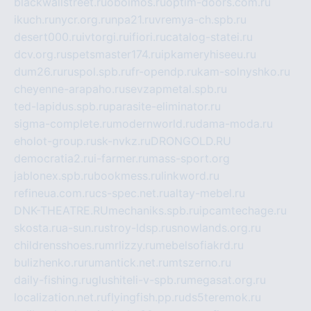
blackwallstreet.ru
oboimos.ru
optim-doors.com.ru
ikuch.ru
nycr.org.ru
npa21.ru
vremya-ch.spb.ru
desert000.ru
ivtorgi.ru
ifiori.ru
catalog-statei.ru
dcv.org.ru
spetsmaster174.ru
ipkameryhiseeu.ru
dum26.ru
ruspol.spb.ru
fr-opendp.ru
kam-solnyshko.ru
cheyenne-arapaho.ru
sevzapmetal.spb.ru
ted-lapidus.spb.ru
parasite-eliminator.ru
sigma-complete.ru
modernworld.ru
dama-moda.ru
eholot-group.ru
sk-nvkz.ru
DRONGOLD.RU
democratia2.ru
i-farmer.ru
mass-sport.org
jablonex.spb.ru
bookmess.ru
linkword.ru
refineua.com.ru
cs-spec.net.ru
altay-mebel.ru
DNK-THEATRE.RU
mechaniks.spb.ru
ipcamtechage.ru
skosta.ru
a-sun.ru
stroy-ldsp.ru
snowlands.org.ru
childrensshoes.ru
mrlizzy.ru
mebelsofiakrd.ru
bulizhenko.ru
rumantick.net.ru
mtszerno.ru
daily-fishing.ru
glushiteli-v-spb.ru
megasat.org.ru
localization.net.ru
flyingfish.pp.ru
ds5teremok.ru