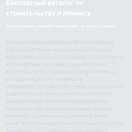
Бесплатный каталог по
строительству и ремонту
Актуальный каталог компаний по всей России
133chel.ru
13autor-kolonka.ru
2864420.ru
2rich.ru
3-d-file.ru
3d-file.ru
a-cdc.ru
aalse.ru
a380club.ru
airgungames.ru
accounts-112.ru
adler-jun.ru
adonyev.ru
alfeihavsalnassr.ru
altaipant.ru
argentinamia.ru
aria-family.ru
arkrym.ru
ashanet.ru
belgorod-day.ru
bankaribi.ru
bandamn.ru
bigfatcc.ru
blagodarenie-spb.ru
borodino-media.ru
card-voice.ru
cardvoice.ru
zed-online.ru
zvonitut.ru
zebra-tlt.ru
zarafshan.ru
york-life.ru
vintovoykompressor.ru
vladivostok-map.ru
vlknrussia.ru
wasabi-shop.ru
webamator.ru
zaryna.ru
youtubefree.ru
x-ton.ru
trade-farm.ru
tajuncos.ru
taksu.ru
tor-lyubov-i-grom.ru
spayderhed-2022.ru
splclub.ru
stoppamedia.ru