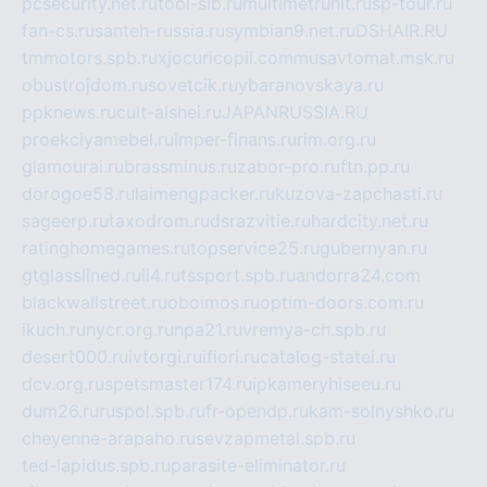
pcsecurity.net.ru
tool-sib.ru
multimetrunit.ru
sp-tour.ru
fan-cs.ru
santeh-russia.ru
symbian9.net.ru
DSHAIR.RU
tmmotors.spb.ru
xjocuricopii.com
musavtomat.msk.ru
obustrojdom.ru
sovetcik.ru
ybaranovskaya.ru
ppknews.ru
cult-alshei.ru
JAPANRUSSIA.RU
proekciyamebel.ru
imper-finans.ru
rim.org.ru
glamourai.ru
brassminus.ru
zabor-pro.ru
ftn.pp.ru
dorogoe58.ru
laimengpacker.ru
kuzova-zapchasti.ru
sageerp.ru
taxodrom.ru
dsrazvitie.ru
hardcity.net.ru
ratinghomegames.ru
topservice25.ru
gubernyan.ru
gtglasslined.ru
ii4.ru
tssport.spb.ru
andorra24.com
blackwallstreet.ru
oboimos.ru
optim-doors.com.ru
ikuch.ru
nycr.org.ru
npa21.ru
vremya-ch.spb.ru
desert000.ru
ivtorgi.ru
ifiori.ru
catalog-statei.ru
dcv.org.ru
spetsmaster174.ru
ipkameryhiseeu.ru
dum26.ru
ruspol.spb.ru
fr-opendp.ru
kam-solnyshko.ru
cheyenne-arapaho.ru
sevzapmetal.spb.ru
ted-lapidus.spb.ru
parasite-eliminator.ru