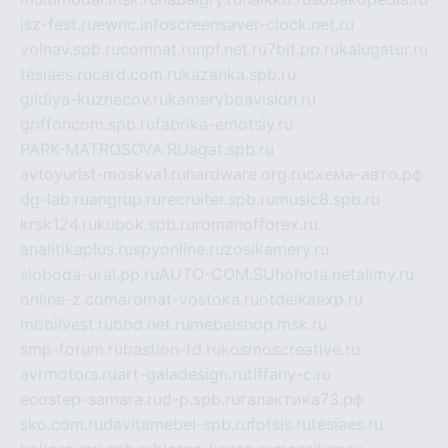
isz-fest.ru
ewnc.info
screensaver-clock.net.ru
volnav.spb.ru
comnat.ru
npf.net.ru
7bit.pp.ru
kalugatur.ru
tesiaes.ru
card.com.ru
kazanka.spb.ru
gildiya-kuznecov.ru
kameryboavision.ru
griffoncom.spb.ru
fabrika-emotsiy.ru
PARK-MATROSOVA.RU
agat.spb.ru
avtoyurist-moskva1.ru
hardware.org.ru
схема-авто.рф
dg-lab.ru
angrup.ru
recruiter.spb.ru
music8.spb.ru
krsk124.ru
kubok.spb.ru
romanofforex.ru
analitikaplus.ru
spyonline.ru
zosikamery.ru
sloboda-ural.pp.ru
AUTO-COM.SU
hohota.net
alimy.ru
online-z.com
aromat-vostoka.ru
otdelkaexp.ru
mobilvest.ru
bbd.net.ru
mebelshop.msk.ru
smp-forum.ru
bastion-td.ru
kosmoscreative.ru
avrmotors.ru
art-galadesign.ru
tiffany-c.ru
ecostep-samara.ru
d-p.spb.ru
галактика73.рф
sko.com.ru
davitamebel-spb.ru
fotsis.ru
tesiaes.ru