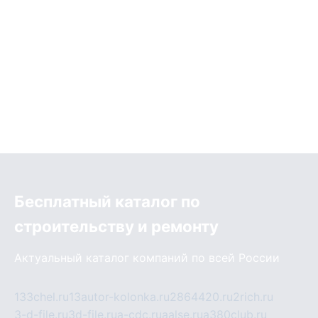
Бесплатный каталог по
строительству и ремонту
Актуальный каталог компаний по всей России
133chel.ru
13autor-kolonka.ru
2864420.ru
2rich.ru
3-d-file.ru
3d-file.ru
a-cdc.ru
aalse.ru
a380club.ru