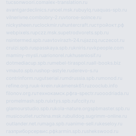
tucsonwoori.com
alex-translation.ru
avantgardeclinics.ru
noel.msk.ru
buylq.ru
aquas-spb.ru
vilnerivne.com
bobry-2.ru
vtoroe-solnce.ru
nickysheen.ru
clockmir.ru
huntercraft.ru
стройокт.рф
webpixels.ru
pczz.msk.su
petrodvorets.spb.ru
nsintermed.spb.ru
avtovirazh-24.ru
jazzq.ru
czecot.ru
cruizi.spb.ru
spasskaya.spb.ru
kniris.ru
vkpeople.com
maminy-mysli.ru
arionorel.ru
khuseniosif.ru
dotmediacup.spb.ru
mebel-tiraspol.ru
all-books.biz
vmauto.spb.ru
shop-astyle.ru
derevo-s.ru
contrinform.ru
gutserial.ru
mdrussia.spb.ru
monod.ru
refine.org.ru
uk-krein.ru
kamensk61.ru
zooclub.info
filonov.org.ru
технокамск.рф
ra-spectr.ru
ooodriada.ru
promelmash.spb.ru
ixtys.spb.ru
fccity.ru
glamourstudio.spb.ru
kola-nature.org
spbmaster.spb.ru
musicoutlet.ru
china.msk.ru
bulldog.su
grimm-online.ru
outlander.net.ru
maga.spb.ru
anime-sell.ru
keseloy.ru
газприборсервис.рф
karmin.spb.ru
shekswood.ru