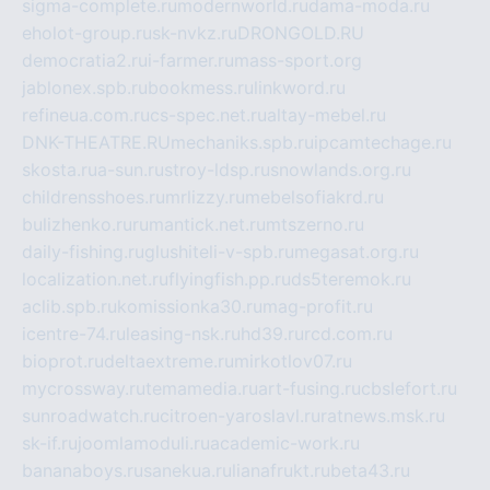
sigma-complete.ru
modernworld.ru
dama-moda.ru
eholot-group.ru
sk-nvkz.ru
DRONGOLD.RU
democratia2.ru
i-farmer.ru
mass-sport.org
jablonex.spb.ru
bookmess.ru
linkword.ru
refineua.com.ru
cs-spec.net.ru
altay-mebel.ru
DNK-THEATRE.RU
mechaniks.spb.ru
ipcamtechage.ru
skosta.ru
a-sun.ru
stroy-ldsp.ru
snowlands.org.ru
childrensshoes.ru
mrlizzy.ru
mebelsofiakrd.ru
bulizhenko.ru
rumantick.net.ru
mtszerno.ru
daily-fishing.ru
glushiteli-v-spb.ru
megasat.org.ru
localization.net.ru
flyingfish.pp.ru
ds5teremok.ru
aclib.spb.ru
komissionka30.ru
mag-profit.ru
icentre-74.ru
leasing-nsk.ru
hd39.ru
rcd.com.ru
bioprot.ru
deltaextreme.ru
mirkotlov07.ru
mycrossway.ru
temamedia.ru
art-fusing.ru
cbslefort.ru
sunroadwatch.ru
citroen-yaroslavl.ru
ratnews.msk.ru
sk-if.ru
joomlamoduli.ru
academic-work.ru
bananaboys.ru
sanekua.ru
lianafrukt.ru
beta43.ru