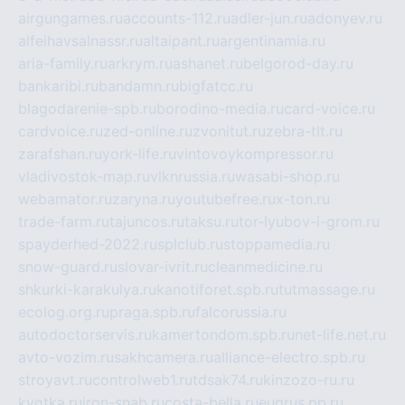
airgungames.ru
accounts-112.ru
adler-jun.ru
adonyev.ru
alfeihavsalnassr.ru
altaipant.ru
argentinamia.ru
aria-family.ru
arkrym.ru
ashanet.ru
belgorod-day.ru
bankaribi.ru
bandamn.ru
bigfatcc.ru
blagodarenie-spb.ru
borodino-media.ru
card-voice.ru
cardvoice.ru
zed-online.ru
zvonitut.ru
zebra-tlt.ru
zarafshan.ru
york-life.ru
vintovoykompressor.ru
vladivostok-map.ru
vlknrussia.ru
wasabi-shop.ru
webamator.ru
zaryna.ru
youtubefree.ru
x-ton.ru
trade-farm.ru
tajuncos.ru
taksu.ru
tor-lyubov-i-grom.ru
spayderhed-2022.ru
splclub.ru
stoppamedia.ru
snow-guard.ru
slovar-ivrit.ru
cleanmedicine.ru
shkurki-karakulya.ru
kanotiforet.spb.ru
tutmassage.ru
ecolog.org.ru
praga.spb.ru
falcorussia.ru
autodoctorservis.ru
kamertondom.spb.ru
net-life.net.ru
avto-vozim.ru
sakhcamera.ru
alliance-electro.spb.ru
stroyavt.ru
controlweb1.ru
tdsak74.ru
kinzozo-ru.ru
kvotka.ru
iron-snab.ru
costa-bella.ru
eugrus.pp.ru