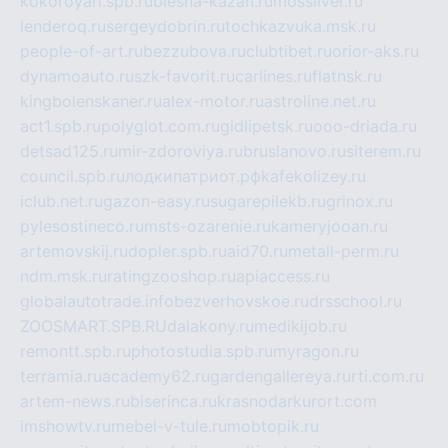
kokoroyari.spb.ru
blesna-kazan.ru
mossilver.ru
lenderoq.ru
sergeydobrin.ru
tochkazvuka.msk.ru
people-of-art.ru
bezzubova.ru
clubtibet.ru
orior-aks.ru
dynamoauto.ru
szk-favorit.ru
carlines.ru
flatnsk.ru
kingbolenskaner.ru
alex-motor.ru
astroline.net.ru
act1.spb.ru
polyglot.com.ru
gidlipetsk.ru
ooo-driada.ru
detsad125.ru
mir-zdoroviya.ru
bruslanovo.ru
siterem.ru
council.spb.ru
лодкипатриот.рф
kafekolizey.ru
iclub.net.ru
gazon-easy.ru
sugarepilekb.ru
grinox.ru
pylesostineco.ru
msts-ozarenie.ru
kameryjooan.ru
artemovskij.ru
dopler.spb.ru
aid70.ru
metall-perm.ru
ndm.msk.ru
ratingzooshop.ru
apiaccess.ru
globalautotrade.info
bezverhovskoe.ru
drsschool.ru
ZOOSMART.SPB.RU
dalakony.ru
medikijob.ru
remontt.spb.ru
photostudia.spb.ru
myragon.ru
terramia.ru
academy62.ru
gardengallereya.ru
rti.com.ru
artem-news.ru
biserinca.ru
krasnodarkurort.com
imshowtv.ru
mebel-v-tule.ru
mobtopik.ru