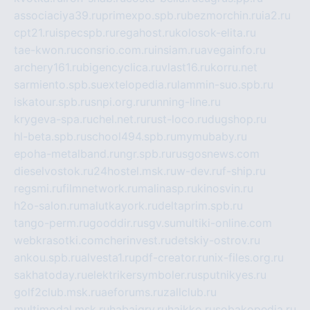
associaciya39.ru
primexpo.spb.ru
bezmorchin.ru
ia2.ru
cpt21.ru
ispecspb.ru
regahost.ru
kolosok-elita.ru
tae-kwon.ru
consrio.com.ru
insiam.ru
avegainfo.ru
archery161.ru
bigencyclica.ru
vlast16.ru
korru.net
sarmiento.spb.su
extelopedia.ru
lammin-suo.spb.ru
iskatour.spb.ru
snpi.org.ru
running-line.ru
krygeva-spa.ru
chel.net.ru
rust-loco.ru
dugshop.ru
hl-beta.spb.ru
school494.spb.ru
mymubaby.ru
epoha-metalband.ru
ngr.spb.ru
rusgosnews.com
dieselvostok.ru
24hostel.msk.ru
w-dev.ru
f-ship.ru
regsmi.ru
filmnetwork.ru
malinasp.ru
kinosvin.ru
h2o-salon.ru
malutkayork.ru
deltaprim.spb.ru
tango-perm.ru
gooddir.ru
sgv.su
multiki-online.com
webkrasotki.com
cherinvest.ru
detskiy-ostrov.ru
ankou.spb.ru
alvesta1.ru
pdf-creator.ru
nix-files.org.ru
sakhatoday.ru
elektrikersymboler.ru
sputnikyes.ru
golf2club.msk.ru
aeforums.ru
zallclub.ru
multimodal.msk.ru
habaigry.ru
haikko.ru
sobakopedia.ru