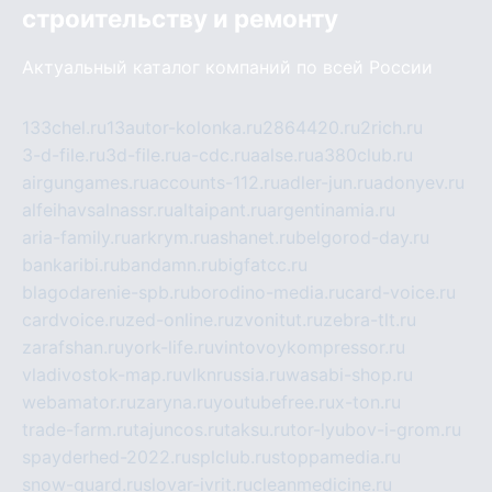
строительству и ремонту
Актуальный каталог компаний по всей России
133chel.ru
13autor-kolonka.ru
2864420.ru
2rich.ru
3-d-file.ru
3d-file.ru
a-cdc.ru
aalse.ru
a380club.ru
airgungames.ru
accounts-112.ru
adler-jun.ru
adonyev.ru
alfeihavsalnassr.ru
altaipant.ru
argentinamia.ru
aria-family.ru
arkrym.ru
ashanet.ru
belgorod-day.ru
bankaribi.ru
bandamn.ru
bigfatcc.ru
blagodarenie-spb.ru
borodino-media.ru
card-voice.ru
cardvoice.ru
zed-online.ru
zvonitut.ru
zebra-tlt.ru
zarafshan.ru
york-life.ru
vintovoykompressor.ru
vladivostok-map.ru
vlknrussia.ru
wasabi-shop.ru
webamator.ru
zaryna.ru
youtubefree.ru
x-ton.ru
trade-farm.ru
tajuncos.ru
taksu.ru
tor-lyubov-i-grom.ru
spayderhed-2022.ru
splclub.ru
stoppamedia.ru
snow-guard.ru
slovar-ivrit.ru
cleanmedicine.ru