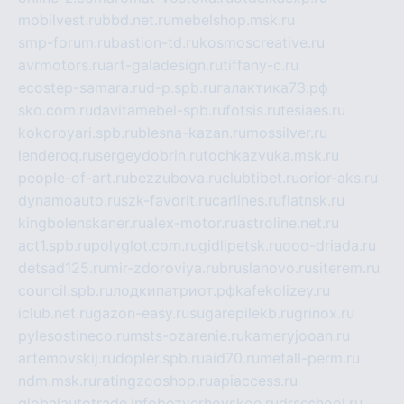
mobilvest.ru
bbd.net.ru
mebelshop.msk.ru
smp-forum.ru
bastion-td.ru
kosmoscreative.ru
avrmotors.ru
art-galadesign.ru
tiffany-c.ru
ecostep-samara.ru
d-p.spb.ru
галактика73.рф
sko.com.ru
davitamebel-spb.ru
fotsis.ru
tesiaes.ru
kokoroyari.spb.ru
blesna-kazan.ru
mossilver.ru
lenderoq.ru
sergeydobrin.ru
tochkazvuka.msk.ru
people-of-art.ru
bezzubova.ru
clubtibet.ru
orior-aks.ru
dynamoauto.ru
szk-favorit.ru
carlines.ru
flatnsk.ru
kingbolenskaner.ru
alex-motor.ru
astroline.net.ru
act1.spb.ru
polyglot.com.ru
gidlipetsk.ru
ooo-driada.ru
detsad125.ru
mir-zdoroviya.ru
bruslanovo.ru
siterem.ru
council.spb.ru
лодкипатриот.рф
kafekolizey.ru
iclub.net.ru
gazon-easy.ru
sugarepilekb.ru
grinox.ru
pylesostineco.ru
msts-ozarenie.ru
kameryjooan.ru
artemovskij.ru
dopler.spb.ru
aid70.ru
metall-perm.ru
ndm.msk.ru
ratingzooshop.ru
apiaccess.ru
globalautotrade.info
bezverhovskoe.ru
drsschool.ru