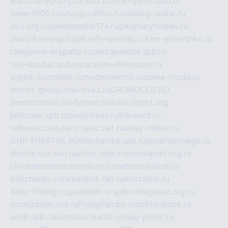
ikuch.ru
nycr.org.ru
npa21.ru
vremya-ch.spb.ru
desert000.ru
ivtorgi.ru
ifiori.ru
catalog-statei.ru
dcv.org.ru
spetsmaster174.ru
ipkameryhiseeu.ru
dum26.ru
ruspol.spb.ru
fr-opendp.ru
kam-solnyshko.ru
cheyenne-arapaho.ru
sevzapmetal.spb.ru
ted-lapidus.spb.ru
parasite-eliminator.ru
sigma-complete.ru
modernworld.ru
dama-moda.ru
eholot-group.ru
sk-nvkz.ru
DRONGOLD.RU
democratia2.ru
i-farmer.ru
mass-sport.org
jablonex.spb.ru
bookmess.ru
linkword.ru
refineua.com.ru
cs-spec.net.ru
altay-mebel.ru
DNK-THEATRE.RU
mechaniks.spb.ru
ipcamtechage.ru
skosta.ru
a-sun.ru
stroy-ldsp.ru
snowlands.org.ru
childrensshoes.ru
mrlizzy.ru
mebelsofiakrd.ru
bulizhenko.ru
rumantick.net.ru
mtszerno.ru
daily-fishing.ru
glushiteli-v-spb.ru
megasat.org.ru
localization.net.ru
flyingfish.pp.ru
ds5teremok.ru
aclib.spb.ru
komissionka30.ru
mag-profit.ru