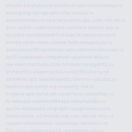
shkurki-karakulya.ru
kanotiforet.spb.ru
tutmassage.ru
ecolog.org.ru
praga.spb.ru
falcorussia.ru
autodoctorservis.ru
kamertondom.spb.ru
net-life.net.ru
avto-vozim.ru
sakhcamera.ru
alliance-electro.spb.ru
stroyavt.ru
controlweb1.ru
tdsak74.ru
kinzozo-ru.ru
kvotka.ru
iron-snab.ru
costa-bella.ru
eugrus.pp.ru
associaciya39.ru
primexpo.spb.ru
bezmorchin.ru
ia2.ru
cpt21.ru
ispecspb.ru
regahost.ru
kolosok-elita.ru
tae-kwon.ru
consrio.com.ru
insiam.ru
avegainfo.ru
archery161.ru
bigencyclica.ru
vlast16.ru
korru.net
sarmiento.spb.su
extelopedia.ru
lammin-suo.spb.ru
iskatour.spb.ru
snpi.org.ru
running-line.ru
krygeva-spa.ru
chel.net.ru
rust-loco.ru
dugshop.ru
hl-beta.spb.ru
school494.spb.ru
mymubaby.ru
epoha-metalband.ru
ngr.spb.ru
rusgosnews.com
dieselvostok.ru
24hostel.msk.ru
w-dev.ru
f-ship.ru
regsmi.ru
filmnetwork.ru
malinasp.ru
kinosvin.ru
h2o-salon.ru
malutkayork.ru
deltaprim.spb.ru