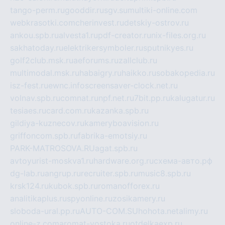
tango-perm.ru
gooddir.ru
sgv.su
multiki-online.com
webkrasotki.com
cherinvest.ru
detskiy-ostrov.ru
ankou.spb.ru
alvesta1.ru
pdf-creator.ru
nix-files.org.ru
sakhatoday.ru
elektrikersymboler.ru
sputnikyes.ru
golf2club.msk.ru
aeforums.ru
zallclub.ru
multimodal.msk.ru
habaigry.ru
haikko.ru
sobakopedia.ru
isz-fest.ru
ewnc.info
screensaver-clock.net.ru
volnav.spb.ru
comnat.ru
npf.net.ru
7bit.pp.ru
kalugatur.ru
tesiaes.ru
card.com.ru
kazanka.spb.ru
gildiya-kuznecov.ru
kameryboavision.ru
griffoncom.spb.ru
fabrika-emotsiy.ru
PARK-MATROSOVA.RU
agat.spb.ru
avtoyurist-moskva1.ru
hardware.org.ru
схема-авто.рф
dg-lab.ru
angrup.ru
recruiter.spb.ru
music8.spb.ru
krsk124.ru
kubok.spb.ru
romanofforex.ru
analitikaplus.ru
spyonline.ru
zosikamery.ru
sloboda-ural.pp.ru
AUTO-COM.SU
hohota.net
alimy.ru
online-z.com
aromat-vostoka.ru
otdelkaexp.ru