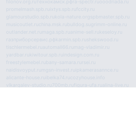
filonov.org.ru
технокамск.рф
ra-spectr.ru
ooodriada.ru
promelmash.spb.ru
ixtys.spb.ru
fccity.ru
glamourstudio.spb.ru
kola-nature.org
spbmaster.spb.ru
musicoutlet.ru
china.msk.ru
bulldog.su
grimm-online.ru
outlander.net.ru
maga.spb.ru
anime-sell.ru
keseloy.ru
газприборсервис.рф
karmin.spb.ru
shekswood.ru
tischlermebel.ru
automall66.ru
mag-vladimir.ru
yardbar.ru
kiwitour.spb.ru
indesign.com.ru
freestylemebel.ru
bany-samara.ru
rsei.ru
naidisvoyput.ru
mgsn-invest.ru
ipkamerasannce.ru
alicante-house.ru
ibelka74.ru
cozyhouse.info
vlkargalev-studio.ru
700mb.ru
figura-ufa.ru
alina-live.ru
belarusiannews.ru
womenknow.ru
dos-vniimk.ru
sega.net.ru
dv.net.ru
phenomenonsofhistory.com
telesputnik.net.ru
wall.pp.ru
pylesosroidmi.ru
gtc-clan.ru
cligs.ru
bibikazap.ru
popova.org.ru
netwhistler.spb.ru
bellvil.ru
bonzon.ru
iss-vladik.ru
defiparis.net.ru
las-gryzas.ru
amku.ru