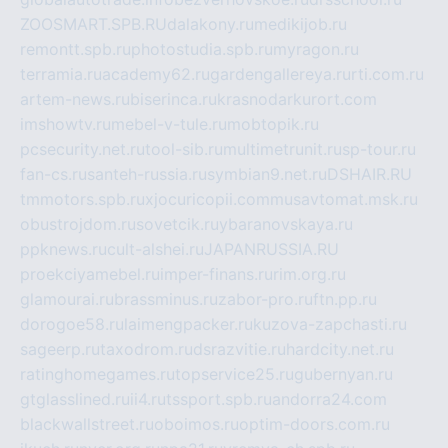
ZOOSMART.SPB.RU
dalakony.ru
medikijob.ru
remontt.spb.ru
photostudia.spb.ru
myragon.ru
terramia.ru
academy62.ru
gardengallereya.ru
rti.com.ru
artem-news.ru
biserinca.ru
krasnodarkurort.com
imshowtv.ru
mebel-v-tule.ru
mobtopik.ru
pcsecurity.net.ru
tool-sib.ru
multimetrunit.ru
sp-tour.ru
fan-cs.ru
santeh-russia.ru
symbian9.net.ru
DSHAIR.RU
tmmotors.spb.ru
xjocuricopii.com
musavtomat.msk.ru
obustrojdom.ru
sovetcik.ru
ybaranovskaya.ru
ppknews.ru
cult-alshei.ru
JAPANRUSSIA.RU
proekciyamebel.ru
imper-finans.ru
rim.org.ru
glamourai.ru
brassminus.ru
zabor-pro.ru
ftn.pp.ru
dorogoe58.ru
laimengpacker.ru
kuzova-zapchasti.ru
sageerp.ru
taxodrom.ru
dsrazvitie.ru
hardcity.net.ru
ratinghomegames.ru
topservice25.ru
gubernyan.ru
gtglasslined.ru
ii4.ru
tssport.spb.ru
andorra24.com
blackwallstreet.ru
oboimos.ru
optim-doors.com.ru