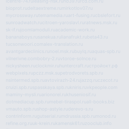
icentre-74.ru
leasing-nsk.ru
hd39.ru
rcd.com.ru
bioprot.ru
deltaextreme.ru
mirkotlov07.ru
mycrossway.ru
temamedia.ru
art-fusing.ru
cbslefort.ru
sunroadwatch.ru
citroen-yaroslavl.ru
ratnews.msk.ru
sk-if.ru
joomlamoduli.ru
academic-work.ru
bananaboys.ru
sanekua.ru
lianafrukt.ru
beta43.ru
tucsonwoori.com
alex-translation.ru
avantgardeclinics.ru
noel.msk.ru
buylq.ru
aquas-spb.ru
vilnerivne.com
bobry-2.ru
vtoroe-solnce.ru
nickysheen.ru
clockmir.ru
huntercraft.ru
стройокт.рф
webpixels.ru
pczz.msk.su
petrodvorets.spb.ru
nsintermed.spb.ru
avtovirazh-24.ru
jazzq.ru
czecot.ru
cruizi.spb.ru
spasskaya.spb.ru
kniris.ru
vkpeople.com
maminy-mysli.ru
arionorel.ru
khuseniosif.ru
dotmediacup.spb.ru
mebel-tiraspol.ru
all-books.biz
vmauto.spb.ru
shop-astyle.ru
derevo-s.ru
contrinform.ru
gutserial.ru
mdrussia.spb.ru
monod.ru
refine.org.ru
uk-krein.ru
kamensk61.ru
zooclub.info