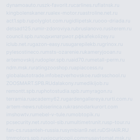
dynamoauto.ru
szk-favorit.ru
carlines.ru
flatnsk.ru
kingbolenskaner.ru
alex-motor.ru
astroline.net.ru
act1.spb.ru
polyglot.com.ru
gidlipetsk.ru
ooo-driada.ru
detsad125.ru
mir-zdoroviya.ru
bruslanovo.ru
siterem.ru
council.spb.ru
лодкипатриот.рф
kafekolizey.ru
iclub.net.ru
gazon-easy.ru
sugarepilekb.ru
grinox.ru
pylesostineco.ru
msts-ozarenie.ru
kameryjooan.ru
artemovskij.ru
dopler.spb.ru
aid70.ru
metall-perm.ru
ndm.msk.ru
ratingzooshop.ru
apiaccess.ru
globalautotrade.info
bezverhovskoe.ru
drsschool.ru
ZOOSMART.SPB.RU
dalakony.ru
medikijob.ru
remontt.spb.ru
photostudia.spb.ru
myragon.ru
terramia.ru
academy62.ru
gardengallereya.ru
rti.com.ru
artem-news.ru
biserinca.ru
krasnodarkurort.com
imshowtv.ru
mebel-v-tule.ru
mobtopik.ru
pcsecurity.net.ru
tool-sib.ru
multimetrunit.ru
sp-tour.ru
fan-cs.ru
santeh-russia.ru
symbian9.net.ru
DSHAIR.RU
tmmotors.spb.ru
xjocuricopii.com
musavtomat.msk.ru