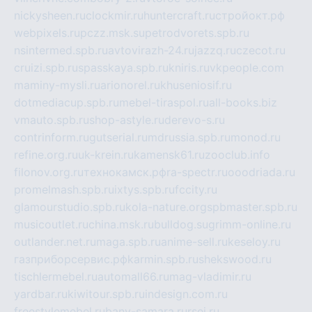
nickysheen.ru
clockmir.ru
huntercraft.ru
стройокт.рф
webpixels.ru
pczz.msk.su
petrodvorets.spb.ru
nsintermed.spb.ru
avtovirazh-24.ru
jazzq.ru
czecot.ru
cruizi.spb.ru
spasskaya.spb.ru
kniris.ru
vkpeople.com
maminy-mysli.ru
arionorel.ru
khuseniosif.ru
dotmediacup.spb.ru
mebel-tiraspol.ru
all-books.biz
vmauto.spb.ru
shop-astyle.ru
derevo-s.ru
contrinform.ru
gutserial.ru
mdrussia.spb.ru
monod.ru
refine.org.ru
uk-krein.ru
kamensk61.ru
zooclub.info
filonov.org.ru
технокамск.рф
ra-spectr.ru
ooodriada.ru
promelmash.spb.ru
ixtys.spb.ru
fccity.ru
glamourstudio.spb.ru
kola-nature.org
spbmaster.spb.ru
musicoutlet.ru
china.msk.ru
bulldog.su
grimm-online.ru
outlander.net.ru
maga.spb.ru
anime-sell.ru
keseloy.ru
газприборсервис.рф
karmin.spb.ru
shekswood.ru
tischlermebel.ru
automall66.ru
mag-vladimir.ru
yardbar.ru
kiwitour.spb.ru
indesign.com.ru
freestylemebel.ru
bany-samara.ru
rsei.ru