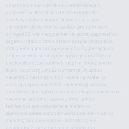
obustrojdom.ru
sovetcik.ru
ybaranovskaya.ru
ppknews.ru
cult-alshei.ru
JAPANRUSSIA.RU
proekciyamebel.ru
imper-finans.ru
rim.org.ru
glamourai.ru
brassminus.ru
zabor-pro.ru
ftn.pp.ru
dorogoe58.ru
laimengpacker.ru
kuzova-zapchasti.ru
sageerp.ru
taxodrom.ru
dsrazvitie.ru
hardcity.net.ru
ratinghomegames.ru
topservice25.ru
gubernyan.ru
gtglasslined.ru
ii4.ru
tssport.spb.ru
andorra24.com
blackwallstreet.ru
oboimos.ru
optim-doors.com.ru
ikuch.ru
nycr.org.ru
npa21.ru
vremya-ch.spb.ru
desert000.ru
ivtorgi.ru
ifiori.ru
catalog-statei.ru
dcv.org.ru
spetsmaster174.ru
ipkameryhiseeu.ru
dum26.ru
ruspol.spb.ru
fr-opendp.ru
kam-solnyshko.ru
cheyenne-arapaho.ru
sevzapmetal.spb.ru
ted-lapidus.spb.ru
parasite-eliminator.ru
sigma-complete.ru
modernworld.ru
dama-moda.ru
eholot-group.ru
sk-nvkz.ru
DRONGOLD.RU
democratia2.ru
i-farmer.ru
mass-sport.org