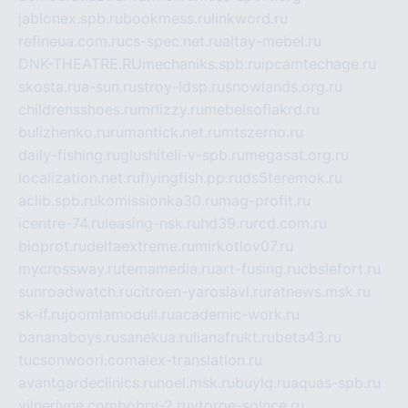
jablonex.spb.ru
bookmess.ru
linkword.ru
refineua.com.ru
cs-spec.net.ru
altay-mebel.ru
DNK-THEATRE.RU
mechaniks.spb.ru
ipcamtechage.ru
skosta.ru
a-sun.ru
stroy-ldsp.ru
snowlands.org.ru
childrensshoes.ru
mrlizzy.ru
mebelsofiakrd.ru
bulizhenko.ru
rumantick.net.ru
mtszerno.ru
daily-fishing.ru
glushiteli-v-spb.ru
megasat.org.ru
localization.net.ru
flyingfish.pp.ru
ds5teremok.ru
aclib.spb.ru
komissionka30.ru
mag-profit.ru
icentre-74.ru
leasing-nsk.ru
hd39.ru
rcd.com.ru
bioprot.ru
deltaextreme.ru
mirkotlov07.ru
mycrossway.ru
temamedia.ru
art-fusing.ru
cbslefort.ru
sunroadwatch.ru
citroen-yaroslavl.ru
ratnews.msk.ru
sk-if.ru
joomlamoduli.ru
academic-work.ru
bananaboys.ru
sanekua.ru
lianafrukt.ru
beta43.ru
tucsonwoori.com
alex-translation.ru
avantgardeclinics.ru
noel.msk.ru
buylq.ru
aquas-spb.ru
vilnerivne.com
bobry-2.ru
vtoroe-solnce.ru