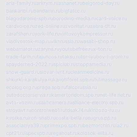
aria-family.ru
arkrym.ru
ashanet.ru
belgorod-day.ru
bankaribi.ru
bandamn.ru
bigfatcc.ru
blagodarenie-spb.ru
borodino-media.ru
card-voice.ru
cardvoice.ru
zed-online.ru
zvonitut.ru
zebra-tlt.ru
zarafshan.ru
york-life.ru
vintovoykompressor.ru
vladivostok-map.ru
vlknrussia.ru
wasabi-shop.ru
webamator.ru
zaryna.ru
youtubefree.ru
x-ton.ru
trade-farm.ru
tajuncos.ru
taksu.ru
tor-lyubov-i-grom.ru
spayderhed-2022.ru
splclub.ru
stoppamedia.ru
snow-guard.ru
slovar-ivrit.ru
cleanmedicine.ru
shkurki-karakulya.ru
kanotiforet.spb.ru
tutmassage.ru
ecolog.org.ru
praga.spb.ru
falcorussia.ru
autodoctorservis.ru
kamertondom.spb.ru
net-life.net.ru
avto-vozim.ru
sakhcamera.ru
alliance-electro.spb.ru
stroyavt.ru
controlweb1.ru
tdsak74.ru
kinzozo-ru.ru
kvotka.ru
iron-snab.ru
costa-bella.ru
eugrus.pp.ru
associaciya39.ru
primexpo.spb.ru
bezmorchin.ru
ia2.ru
cpt21.ru
ispecspb.ru
regahost.ru
kolosok-elita.ru