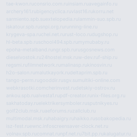
tae-kwon.ru
consrio.com.ru
insiam.ru
avegainfo.ru
archery161.ru
bigencyclica.ru
vlast16.ru
korru.net
sarmiento.spb.su
extelopedia.ru
lammin-suo.spb.ru
iskatour.spb.ru
snpi.org.ru
running-line.ru
krygeva-spa.ru
chel.net.ru
rust-loco.ru
dugshop.ru
hl-beta.spb.ru
school494.spb.ru
mymubaby.ru
epoha-metalband.ru
ngr.spb.ru
rusgosnews.com
dieselvostok.ru
24hostel.msk.ru
w-dev.ru
f-ship.ru
regsmi.ru
filmnetwork.ru
malinasp.ru
kinosvin.ru
h2o-salon.ru
malutkayork.ru
deltaprim.spb.ru
tango-perm.ru
gooddir.ru
sgv.su
multiki-online.com
webkrasotki.com
cherinvest.ru
detskiy-ostrov.ru
ankou.spb.ru
alvesta1.ru
pdf-creator.ru
nix-files.org.ru
sakhatoday.ru
elektrikersymboler.ru
sputnikyes.ru
golf2club.msk.ru
aeforums.ru
zallclub.ru
multimodal.msk.ru
habaigry.ru
haikko.ru
sobakopedia.ru
isz-fest.ru
ewnc.info
screensaver-clock.net.ru
volnav.spb.ru
comnat.ru
npf.net.ru
7bit.pp.ru
kalugatur.ru