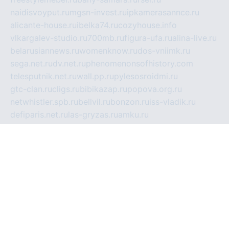
naidisvoyput.ru
mgsn-invest.ru
ipkamerasannce.ru
alicante-house.ru
ibelka74.ru
cozyhouse.info
vlkargalev-studio.ru
700mb.ru
figura-ufa.ru
alina-live.ru
belarusiannews.ru
womenknow.ru
dos-vniimk.ru
sega.net.ru
dv.net.ru
phenomenonsofhistory.com
telesputnik.net.ru
wall.pp.ru
pylesosroidmi.ru
gtc-clan.ru
cligs.ru
bibikazap.ru
popova.org.ru
netwhistler.spb.ru
bellvil.ru
bonzon.ru
iss-vladik.ru
defiparis.net.ru
las-gryzas.ru
amku.ru
electednews.spb.ru
feather.org.ru
spar72.ru
tankiigri.ru
dominus.com.ru
ibtree.ru
sanykool.pp.ru
unixlib.org.ru
menatep.spb.ru
gartenterrassen.ru
printeka.ru
skvozilka.com.ru
parkovka-pub.ru
lovemobi.ru
art-ru.ru
emulatorz.com.ru
alucomp.com.ru
tatforum.com.ru
alternativa-profi.ru
dermakler.ru
artsurvey.ru
aredir.ru
khimspas.ru
centr-maxi.ru
2018r.ru
bort-stomer-defort.ru
professional2.ru
gibsons.ru