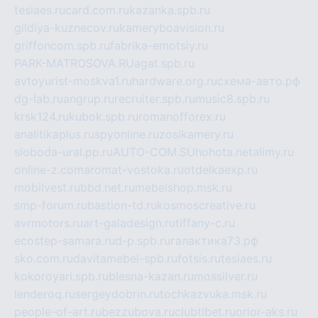
tesiaes.ru
card.com.ru
kazanka.spb.ru
gildiya-kuznecov.ru
kameryboavision.ru
griffoncom.spb.ru
fabrika-emotsiy.ru
PARK-MATROSOVA.RU
agat.spb.ru
avtoyurist-moskva1.ru
hardware.org.ru
схема-авто.рф
dg-lab.ru
angrup.ru
recruiter.spb.ru
music8.spb.ru
krsk124.ru
kubok.spb.ru
romanofforex.ru
analitikaplus.ru
spyonline.ru
zosikamery.ru
sloboda-ural.pp.ru
AUTO-COM.SU
hohota.net
alimy.ru
online-z.com
aromat-vostoka.ru
otdelkaexp.ru
mobilvest.ru
bbd.net.ru
mebelshop.msk.ru
smp-forum.ru
bastion-td.ru
kosmoscreative.ru
avrmotors.ru
art-galadesign.ru
tiffany-c.ru
ecostep-samara.ru
d-p.spb.ru
галактика73.рф
sko.com.ru
davitamebel-spb.ru
fotsis.ru
tesiaes.ru
kokoroyari.spb.ru
blesna-kazan.ru
mossilver.ru
lenderoq.ru
sergeydobrin.ru
tochkazvuka.msk.ru
people-of-art.ru
bezzubova.ru
clubtibet.ru
orior-aks.ru