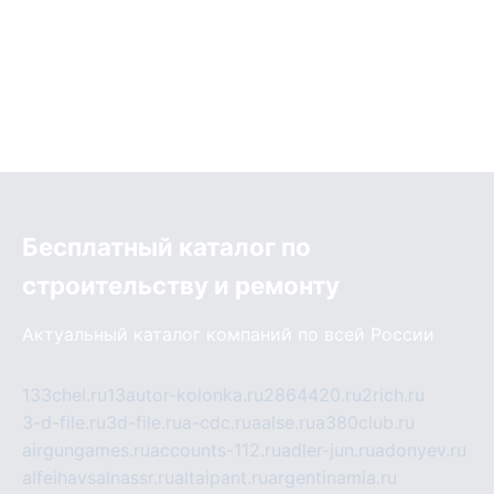
Бесплатный каталог по
строительству и ремонту
Актуальный каталог компаний по всей России
133chel.ru
13autor-kolonka.ru
2864420.ru
2rich.ru
3-d-file.ru
3d-file.ru
a-cdc.ru
aalse.ru
a380club.ru
airgungames.ru
accounts-112.ru
adler-jun.ru
adonyev.ru
alfeihavsalnassr.ru
altaipant.ru
argentinamia.ru