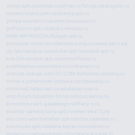
volnav.spb.ru
comnat.ru
npf.net.ru
7bit.pp.ru
kalugatur.ru
tesiaes.ru
card.com.ru
kazanka.spb.ru
gildiya-kuznecov.ru
kameryboavision.ru
griffoncom.spb.ru
fabrika-emotsiy.ru
PARK-MATROSOVA.RU
agat.spb.ru
avtoyurist-moskva1.ru
hardware.org.ru
схема-авто.рф
dg-lab.ru
angrup.ru
recruiter.spb.ru
music8.spb.ru
krsk124.ru
kubok.spb.ru
romanofforex.ru
analitikaplus.ru
spyonline.ru
zosikamery.ru
sloboda-ural.pp.ru
AUTO-COM.SU
hohota.net
alimy.ru
online-z.com
aromat-vostoka.ru
otdelkaexp.ru
mobilvest.ru
bbd.net.ru
mebelshop.msk.ru
smp-forum.ru
bastion-td.ru
kosmoscreative.ru
avrmotors.ru
art-galadesign.ru
tiffany-c.ru
ecostep-samara.ru
d-p.spb.ru
галактика73.рф
sko.com.ru
davitamebel-spb.ru
fotsis.ru
tesiaes.ru
kokoroyari.spb.ru
blesna-kazan.ru
mossilver.ru
lenderoq.ru
sergeydobrin.ru
tochkazvuka.msk.ru