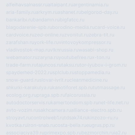
alfeihavsalnassr.ru
altaipant.ru
argentinamia.ru
aria-family.ru
arkrym.ru
ashanet.ru
belgorod-day.ru
bankaribi.ru
bandamn.ru
bigfatcc.ru
blagodarenie-spb.ru
borodino-media.ru
card-voice.ru
cardvoice.ru
zed-online.ru
zvonitut.ru
zebra-tlt.ru
zarafshan.ru
york-life.ru
vintovoykompressor.ru
vladivostok-map.ru
vlknrussia.ru
wasabi-shop.ru
webamator.ru
zaryna.ru
youtubefree.ru
x-ton.ru
trade-farm.ru
tajuncos.ru
taksu.ru
tor-lyubov-i-grom.ru
spayderhed-2022.ru
splclub.ru
stoppamedia.ru
snow-guard.ru
slovar-ivrit.ru
cleanmedicine.ru
shkurki-karakulya.ru
kanotiforet.spb.ru
tutmassage.ru
ecolog.org.ru
praga.spb.ru
falcorussia.ru
autodoctorservis.ru
kamertondom.spb.ru
net-life.net.ru
avto-vozim.ru
sakhcamera.ru
alliance-electro.spb.ru
stroyavt.ru
controlweb1.ru
tdsak74.ru
kinzozo-ru.ru
kvotka.ru
iron-snab.ru
costa-bella.ru
eugrus.pp.ru
associaciya39.ru
primexpo.spb.ru
bezmorchin.ru
ia2.ru