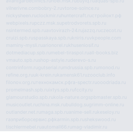
avantgardeclinics.ru
noel.msk.ru
buylq.ru
aquas-spb.ru
vilnerivne.com
bobry-2.ru
vtoroe-solnce.ru
nickysheen.ru
clockmir.ru
huntercraft.ru
стройокт.рф
webpixels.ru
pczz.msk.su
petrodvorets.spb.ru
nsintermed.spb.ru
avtovirazh-24.ru
jazzq.ru
czecot.ru
cruizi.spb.ru
spasskaya.spb.ru
kniris.ru
vkpeople.com
maminy-mysli.ru
arionorel.ru
khuseniosif.ru
dotmediacup.spb.ru
mebel-tiraspol.ru
all-books.biz
vmauto.spb.ru
shop-astyle.ru
derevo-s.ru
contrinform.ru
gutserial.ru
mdrussia.spb.ru
monod.ru
refine.org.ru
uk-krein.ru
kamensk61.ru
zooclub.info
filonov.org.ru
технокамск.рф
ra-spectr.ru
ooodriada.ru
promelmash.spb.ru
ixtys.spb.ru
fccity.ru
glamourstudio.spb.ru
kola-nature.org
spbmaster.spb.ru
musicoutlet.ru
china.msk.ru
bulldog.su
grimm-online.ru
outlander.net.ru
maga.spb.ru
anime-sell.ru
keseloy.ru
газприборсервис.рф
karmin.spb.ru
shekswood.ru
tischlermebel.ru
automall66.ru
mag-vladimir.ru