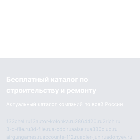
Бесплатный каталог по
строительству и ремонту
Актуальный каталог компаний по всей России
133chel.ru
13autor-kolonka.ru
2864420.ru
2rich.ru
3-d-file.ru
3d-file.ru
a-cdc.ru
aalse.ru
a380club.ru
airgungames.ru
accounts-112.ru
adler-jun.ru
adonyev.ru