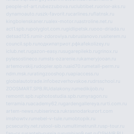
people-of-art.ru
bezzubova.ru
clubtibet.ru
orior-aks.ru
dynamoauto.ru
szk-favorit.ru
carlines.ru
flatnsk.ru
kingbolenskaner.ru
alex-motor.ru
astroline.net.ru
act1.spb.ru
polyglot.com.ru
gidlipetsk.ru
ooo-driada.ru
detsad125.ru
mir-zdoroviya.ru
bruslanovo.ru
siterem.ru
council.spb.ru
лодкипатриот.рф
kafekolizey.ru
iclub.net.ru
gazon-easy.ru
sugarepilekb.ru
grinox.ru
pylesostineco.ru
msts-ozarenie.ru
kameryjooan.ru
artemovskij.ru
dopler.spb.ru
aid70.ru
metall-perm.ru
ndm.msk.ru
ratingzooshop.ru
apiaccess.ru
globalautotrade.info
bezverhovskoe.ru
drsschool.ru
ZOOSMART.SPB.RU
dalakony.ru
medikijob.ru
remontt.spb.ru
photostudia.spb.ru
myragon.ru
terramia.ru
academy62.ru
gardengallereya.ru
rti.com.ru
artem-news.ru
biserinca.ru
krasnodarkurort.com
imshowtv.ru
mebel-v-tule.ru
mobtopik.ru
pcsecurity.net.ru
tool-sib.ru
multimetrunit.ru
sp-tour.ru
fan-cs.ru
santeh-russia.ru
symbian9.net.ru
DSHAIR.RU