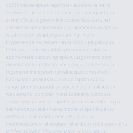
cpt21.ru
ispecspb.ru
regahost.ru
kolosok-elita.ru
tae-kwon.ru
consrio.com.ru
insiam.ru
avegainfo.ru
archery161.ru
bigencyclica.ru
vlast16.ru
korru.net
sarmiento.spb.su
extelopedia.ru
lammin-suo.spb.ru
iskatour.spb.ru
snpi.org.ru
running-line.ru
krygeva-spa.ru
chel.net.ru
rust-loco.ru
dugshop.ru
hl-beta.spb.ru
school494.spb.ru
mymubaby.ru
epoha-metalband.ru
ngr.spb.ru
rusgosnews.com
dieselvostok.ru
24hostel.msk.ru
w-dev.ru
f-ship.ru
regsmi.ru
filmnetwork.ru
malinasp.ru
kinosvin.ru
h2o-salon.ru
malutkayork.ru
deltaprim.spb.ru
tango-perm.ru
gooddir.ru
sgv.su
multiki-online.com
webkrasotki.com
cherinvest.ru
detskiy-ostrov.ru
ankou.spb.ru
alvesta1.ru
pdf-creator.ru
nix-files.org.ru
sakhatoday.ru
elektrikersymboler.ru
sputnikyes.ru
golf2club.msk.ru
aeforums.ru
zallclub.ru
multimodal.msk.ru
habaigry.ru
haikko.ru
sobakopedia.ru
isz-fest.ru
ewnc.info
screensaver-clock.net.ru