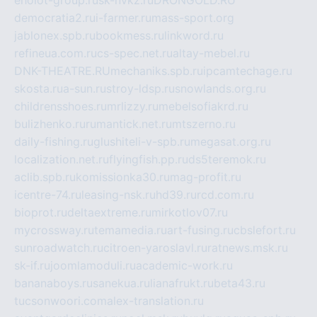
democratia2.ru
i-farmer.ru
mass-sport.org
jablonex.spb.ru
bookmess.ru
linkword.ru
refineua.com.ru
cs-spec.net.ru
altay-mebel.ru
DNK-THEATRE.RU
mechaniks.spb.ru
ipcamtechage.ru
skosta.ru
a-sun.ru
stroy-ldsp.ru
snowlands.org.ru
childrensshoes.ru
mrlizzy.ru
mebelsofiakrd.ru
bulizhenko.ru
rumantick.net.ru
mtszerno.ru
daily-fishing.ru
glushiteli-v-spb.ru
megasat.org.ru
localization.net.ru
flyingfish.pp.ru
ds5teremok.ru
aclib.spb.ru
komissionka30.ru
mag-profit.ru
icentre-74.ru
leasing-nsk.ru
hd39.ru
rcd.com.ru
bioprot.ru
deltaextreme.ru
mirkotlov07.ru
mycrossway.ru
temamedia.ru
art-fusing.ru
cbslefort.ru
sunroadwatch.ru
citroen-yaroslavl.ru
ratnews.msk.ru
sk-if.ru
joomlamoduli.ru
academic-work.ru
bananaboys.ru
sanekua.ru
lianafrukt.ru
beta43.ru
tucsonwoori.com
alex-translation.ru