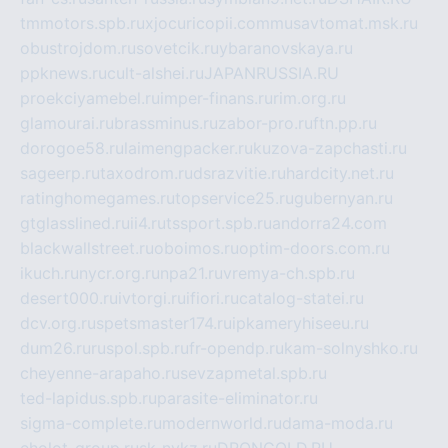
tmmotors.spb.ru
xjocuricopii.com
musavtomat.msk.ru
obustrojdom.ru
sovetcik.ru
ybaranovskaya.ru
ppknews.ru
cult-alshei.ru
JAPANRUSSIA.RU
proekciyamebel.ru
imper-finans.ru
rim.org.ru
glamourai.ru
brassminus.ru
zabor-pro.ru
ftn.pp.ru
dorogoe58.ru
laimengpacker.ru
kuzova-zapchasti.ru
sageerp.ru
taxodrom.ru
dsrazvitie.ru
hardcity.net.ru
ratinghomegames.ru
topservice25.ru
gubernyan.ru
gtglasslined.ru
ii4.ru
tssport.spb.ru
andorra24.com
blackwallstreet.ru
oboimos.ru
optim-doors.com.ru
ikuch.ru
nycr.org.ru
npa21.ru
vremya-ch.spb.ru
desert000.ru
ivtorgi.ru
ifiori.ru
catalog-statei.ru
dcv.org.ru
spetsmaster174.ru
ipkameryhiseeu.ru
dum26.ru
ruspol.spb.ru
fr-opendp.ru
kam-solnyshko.ru
cheyenne-arapaho.ru
sevzapmetal.spb.ru
ted-lapidus.spb.ru
parasite-eliminator.ru
sigma-complete.ru
modernworld.ru
dama-moda.ru
eholot-group.ru
sk-nvkz.ru
DRONGOLD.RU