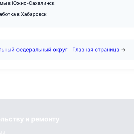
темы в Южно-Сахалинск
работка в Хабаровск
альный федеральный округ
|
Главная страница
→
ельству и ремонту
сии