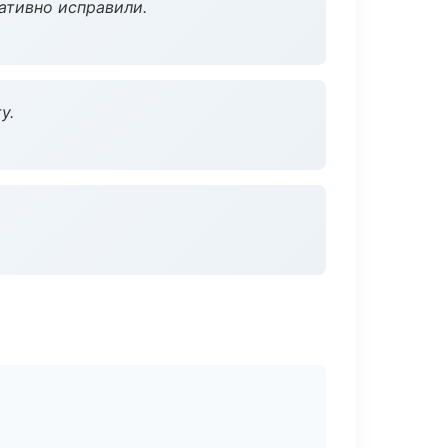
ативно исправили.
у.