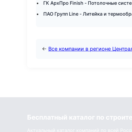
ГК АрхПро Finish - Потолочные сис
ПАО Групп Line - Литейка и термооб
←
Все компании в регионе Центр
Бесплатный каталог по строит
Актуальный каталог компаний по всей Рос