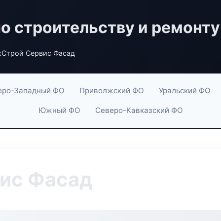
по строительству и ремонту
Строй Сервис Фасад
еро-Западный ФО
Приволжский ФО
Уральский ФО
Южный ФО
Северо-Кавказский ФО
ис Фасад