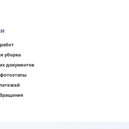
ми
 работ
ая уборка
их документов
 фотоэтапы
платежей
обращения